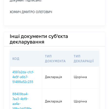
Документ підписано:
ХОМИЧ ДМИТРО ОЛЕГОВИЧ
Інші документи суб'єкта
декларування
ТИП
ТИП
КОД
ПЕ
ДОКУМЕНТА
ДЕКЛАРАЦІЇ
4597a2da-cfcf-
4e5f-a6b7-
Декларація
Щорічна
202
51488a52c235
88409ba4-
7aa3-4bf9-
Декларація
Щорічна
202
aa4a-
14fbc1d438fe