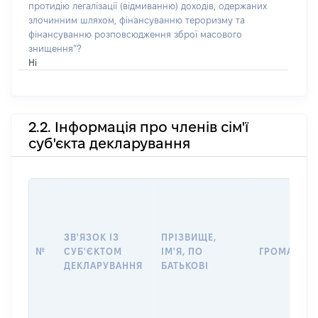
протидію легалізації (відмиванню) доходів, одержаних
злочинним шляхом, фінансуванню тероризму та
фінансуванню розповсюдження зброї масового
знищення”?
Ні
2.2. Інформація про членів сім'ї
суб'єкта декларування
ЗВ'ЯЗОК ІЗ
ПРІЗВИЩЕ,
№
СУБ'ЄКТОМ
ІМ'Я, ПО
ГРОМАДЯН
ДЕКЛАРУВАННЯ
БАТЬКОВІ