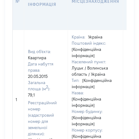
№
МІСЦЕЗНАХОДЖЕННЯ
ІНФОРМАЦІЯ
ЗА
ОСТ
ГРО
ОЦІ
Країна:
Україна
Поштовий індекс:
[Конфіденційна
Вид об'єкта:
інформація]
Квартира
Населений пункт:
Дата набуття
Луцьк / Волинська
права:
область / Україна
20.05.2015
Тип:
[Конфіденційна
Загальна
інформація]
2
площа (м
):
Назва:
79,1
[Конфіденційна
[Не ві
1
Реєстраційний
інформація]
номер
Номер будинку:
(кадастровий
[Конфіденційна
номер для
інформація]
земельної
Номер корпусу:
ділянки):
[Конфіденційна