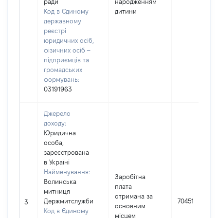
ради
народженням
Код в Єдиному
дитини
державному
реєстрі
юридичних осіб,
фізичних осіб –
підприємців та
громадських
формувань:
03191963
Джерело
доходу:
Юридична
особа,
зареєстрована
в Україні
Найменування:
Заробітна
Волинська
плата
митниця
отримана за
Держмитслужби
70451
3
основним
Код в Єдиному
місцем