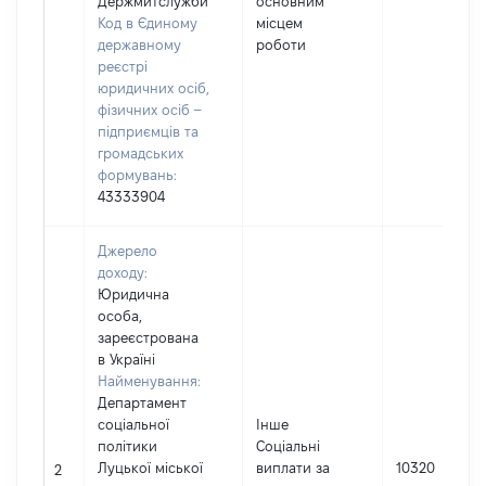
Держмитслужби
основним
Код в Єдиному
місцем
державному
роботи
реєстрі
юридичних осіб,
фізичних осіб –
підприємців та
громадських
формувань:
43333904
Джерело
доходу:
Юридична
особа,
зареєстрована
в Україні
Найменування:
Департамент
соціальної
Інше
політики
Соціальні
Луцької міської
виплати за
10320
2