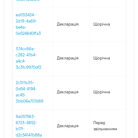
ed053424-
2d19-4a69-
Декларація
Щорічна
202
be4a-
0e524640ffa3
374cc66a-
c282-47b4-
Декларація
Щорічна
202
a4c4-
3c3fc9970df2
2c511b35-
0d54-4194-
Декларація
Щорічна
202
ac45-
3bb06e707d89
9a057563-
01.0
6723-4852-
Перед
Декларація
-
b17f-
звільненням
26.
d2c54147b88a