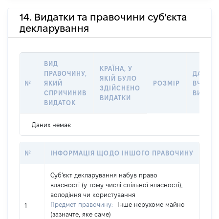
14. Видатки та правочини суб'єкта
декларування
ВИД
КРАЇНА, У
ПРАВОЧИНУ,
ДАТА
ЯКІЙ БУЛО
№
ЯКИЙ
РОЗМІР
ВЧИНЕ
ЗДІЙСНЕНО
СПРИЧИНИВ
ВИДАТ
ВИДАТКИ
ВИДАТОК
Даних немає
№
ІНФОРМАЦІЯ ЩОДО ІНШОГО ПРАВОЧИНУ
Суб’єкт декларування набув право
власності (у тому числі спільної власності),
володіння чи користування
Предмет правочину:
Інше нерухоме майно
1
(зазначте, яке саме)