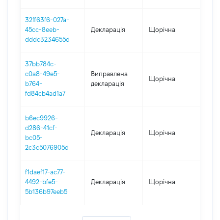
32ff63f6-027a-
45cc-8eeb-
Декларація
Щорічна
201
dddc3234655d
37bb784c-
c0a8-49e5-
Виправлена
Щорічна
201
b764-
декларація
fd84cb4ad1a7
b6ec9926-
d286-41cf-
Декларація
Щорічна
201
bc05-
2c3c5076905d
f1daef17-ac77-
4492-bfe5-
Декларація
Щорічна
201
5b136b97eeb5