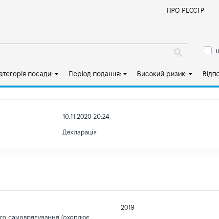
Й
ПРО РЕЄСТР
ш
атегорія посади:
Період подання:
Високий ризик:
Відп
10.11.2020 20:24
Декларація
2019
ого самоврядування (охоплює