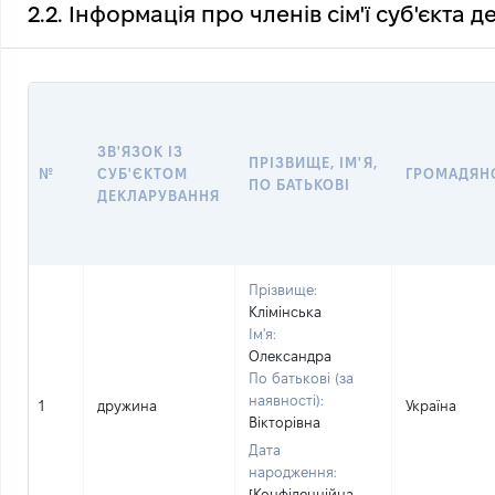
2.2. Інформація про членів сім'ї суб'єкта 
ЗВ'ЯЗОК ІЗ
ПРІЗВИЩЕ, ІМ'Я,
№
СУБ'ЄКТОМ
ГРОМАДЯН
ПО БАТЬКОВІ
ДЕКЛАРУВАННЯ
Прізвище:
Клімінська
Ім'я:
Олександра
По батькові (за
наявності):
1
дружина
Україна
Вікторівна
Дата
народження:
[Конфіденційна