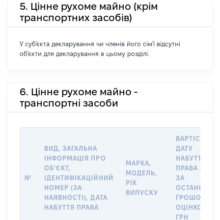
5. Цінне рухоме майно (крім
транспортних засобів)
У суб'єкта декларування чи членів його сім'ї відсутні
об'єкти для декларування в цьому розділі.
6. Цінне рухоме майно -
транспортні засоби
ВАРТІСТЬ Н
ВИД, ЗАГАЛЬНА
ДАТУ
ІНФОРМАЦІЯ ПРО
НАБУТТЯ
МАРКА,
ОБʼЄКТ,
ПРАВА АБО
МОДЕЛЬ,
№
ІДЕНТИФІКАЦІЙНИЙ
ЗА
РІК
НОМЕР (ЗА
ОСТАННЬО
ВИПУСКУ
НАЯВНОСТІ), ДАТА
ГРОШОВОЮ
НАБУТТЯ ПРАВА
ОЦІНКОЮ,
ГРН