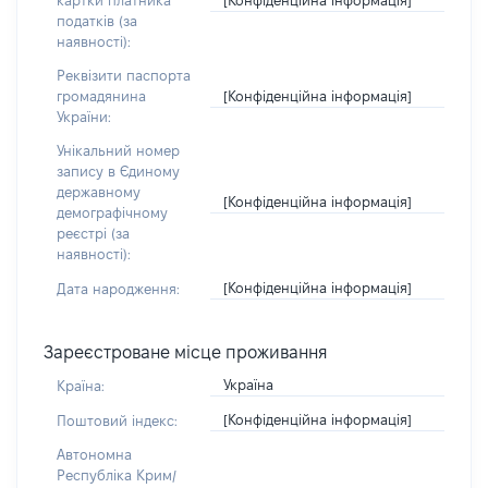
картки платника
податків (за
наявності):
Реквізити паспорта
[Конфіденційна інформація]
громадянина
України:
Унікальний номер
запису в Єдиному
державному
[Конфіденційна інформація]
демографічному
реєстрі (за
наявності):
[Конфіденційна інформація]
Дата народження:
Зареєстроване місце проживання
Україна
Країна:
[Конфіденційна інформація]
Поштовий індекс:
Автономна
Республіка Крим/