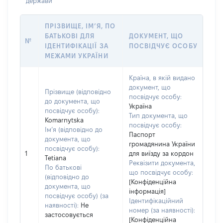
держави
ПРІЗВИЩЕ, ІМ’Я, ПО
БАТЬКОВІ ДЛЯ
ДОКУМЕНТ, ЩО
№
ІДЕНТИФІКАЦІЇ ЗА
ПОСВІДЧУЄ ОСОБУ
МЕЖАМИ УКРАЇНИ
Країна, в якій видано
документ, що
Прізвище (відповідно
посвідчує особу:
до документа, що
Україна
посвідчує особу):
Тип документа, що
Komarnytska
посвідчує особу:
Ім’я (відповідно до
Паспорт
документа, що
громадянина України
посвідчує особу):
1
для виїзду за кордон
Tetiana
Реквізити документа,
По батькові
що посвідчує особу:
(відповідно до
[Конфіденційна
документа, що
інформація]
посвідчує особу) (за
Ідентифікаційний
наявності):
Не
номер (за наявності):
застосовується
[Конфіденційна