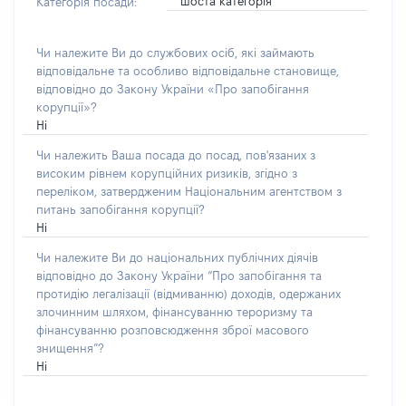
шоста категорія
Категорія посади:
Чи належите Ви до службових осіб, які займають
відповідальне та особливо відповідальне становище,
відповідно до Закону України «Про запобігання
корупції»?
Ні
Чи належить Ваша посада до посад, пов'язаних з
високим рівнем корупційних ризиків, згідно з
переліком, затвердженим Національним агентством з
питань запобігання корупції?
Ні
Чи належите Ви до національних публічних діячів
відповідно до Закону України “Про запобігання та
протидію легалізації (відмиванню) доходів, одержаних
злочинним шляхом, фінансуванню тероризму та
фінансуванню розповсюдження зброї масового
знищення”?
Ні