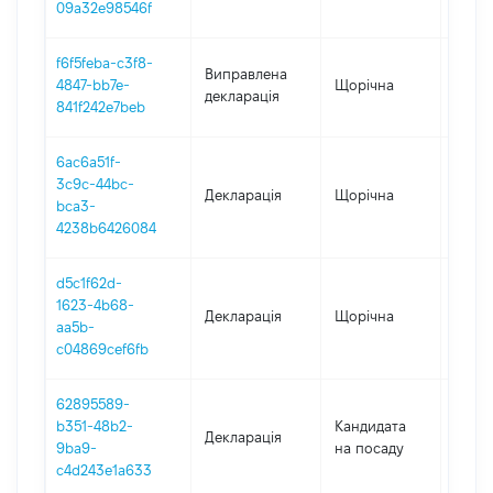
09a32e98546f
f6f5feba-c3f8-
Виправлена
4847-bb7e-
Щорічна
2019
декларація
841f242e7beb
6ac6a51f-
3c9c-44bc-
Декларація
Щорічна
2019
bca3-
4238b6426084
d5c1f62d-
1623-4b68-
Декларація
Щорічна
2018
aa5b-
c04869cef6fb
62895589-
b351-48b2-
Кандидата
Декларація
2018
9ba9-
на посаду
c4d243e1a633