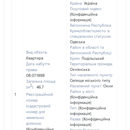
Країна:
Україна
Поштовий індекс:
[Конфіденційна
інформація]
Автономна Республіка
Крим/область/місто зі
спеціальним статусом:
Одеська
Район в області та
Вид об'єкта:
Автономній Республіці
Квартира
Крим:
Подільський
Дата набуття
Територіальна громада:
Окнянська
права:
Тип населеного пункту:
08.07.1998
Селище міського типу
Загальна площа
2
Населений пункт:
Окни
(м
):
46.7
Район у місті:
[Не 
1
Реєстраційний
[Конфіденційна
номер
інформація]
(кадастровий
Тип:
[Конфіденційна
номер для
інформація]
земельної
Назва:
[Конфіденційна
ділянки):
інформація]
[Конфіденційна