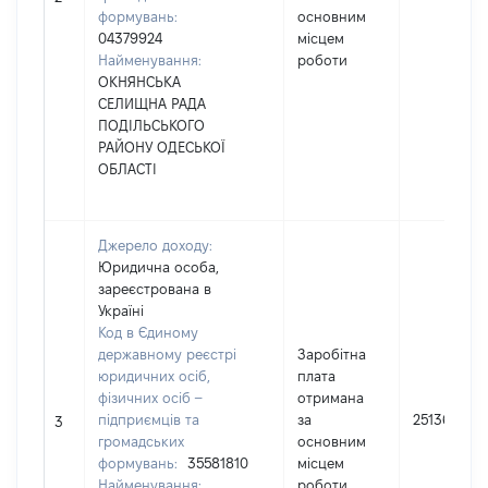
формувань:
основним
04379924
місцем
Найменування:
роботи
ОКНЯНСЬКА
СЕЛИЩНА РАДА
ПОДІЛЬСЬКОГО
РАЙОНУ ОДЕСЬКОЇ
ОБЛАСТІ
Джерело доходу:
Юридична особа,
зареєстрована в
Україні
Код в Єдиному
державному реєстрі
Заробітна
юридичних осіб,
плата
фізичних осіб –
отримана
підприємців та
за
251363
3
громадських
основним
формувань:
35581810
місцем
Найменування:
роботи