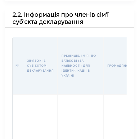
2.2. Інформація про членів сім'ї
суб'єкта декларування
ПРІЗВИЩЕ, ІМʼЯ, ПО
ЗВʼЯЗОК ІЗ
БАТЬКОВІ (ЗА
№
СУБʼЄКТОМ
НАЯВНОСТІ) ДЛЯ
ГРОМАДЯНСТВО
ДЕКЛАРУВАННЯ
ІДЕНТИФІКАЦІЇ В
УКРАЇНІ