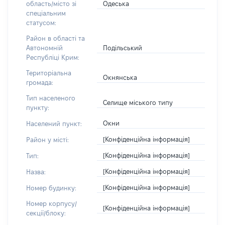
Одеська
область/місто зі
спеціальним
статусом:
Район в області та
Подільський
Автономній
Республіці Крим:
Територіальна
Окнянська
громада:
Тип населеного
Селище міського типу
пункту:
Окни
Населений пункт:
[Конфіденційна інформація]
Район у місті:
[Конфіденційна інформація]
Тип:
[Конфіденційна інформація]
Назва:
[Конфіденційна інформація]
Номер будинку:
Номер корпусу/
[Конфіденційна інформація]
секції/блоку: