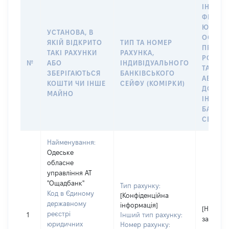
ІНФОР
ФІЗИЧН
ЮРИДИ
УСТАНОВА, В
ОСОБУ,
ЯКІЙ ВІДКРИТО
ТИП ТА НОМЕР
ПРАВО
ТАКІ РАХУНКИ
РАХУНКА,
РОЗПО
№
АБО
ІНДИВІДУАЛЬНОГО
ТАКИМ
ЗБЕРІГАЮТЬСЯ
БАНКІВСЬКОГО
АБО М
КОШТИ ЧИ ІНШЕ
СЕЙФУ (КОМІРКИ)
ДО
МАЙНО
ІНДИВ
БАНКІ
СЕЙФУ 
Найменування:
Одеське
обласне
управління АТ
"Ощадбанк"
Тип рахунку:
Код в Єдиному
[Конфіденційна
державному
інформація]
[Не
реєстрі
1
Інший тип рахунку:
застосо
юридичних
Номер рахунку: