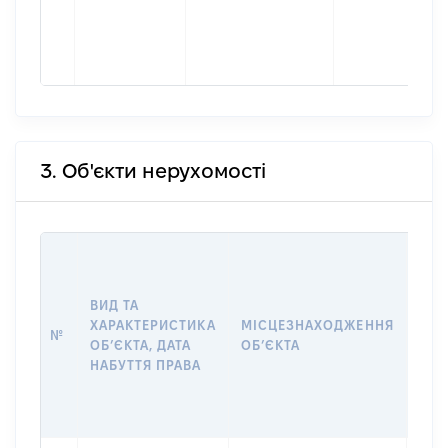
3. Об'єкти нерухомості
ВАР
ДАТ
НАБ
ВИД ТА
ПРА
ХАРАКТЕРИСТИКА
МІСЦЕЗНАХОДЖЕННЯ
№
ЗА
ОБʼЄКТА, ДАТА
ОБʼЄКТА
ОС
НАБУТТЯ ПРАВА
ГР
ОЦІ
ГРН