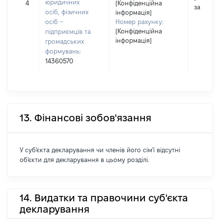
юридичних
4
[Конфіденційна
застосо
осіб, фізичних
інформація]
осіб –
Номер рахунку:
[Конфіденційна
підприємців та
інформація]
громадських
формувань:
14360570
13. Фінансові зобов'язання
У суб'єкта декларування чи членів його сім'ї відсутні
об'єкти для декларування в цьому розділі.
14. Видатки та правочини суб'єкта
декларування