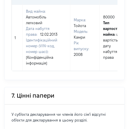
Вид майна:
Автомобіль
80000
Марка:
легковий
Тип
Тойота
Дата набуття
вартості
Модель:
права:
12.02.2013
майна:
це
Камри
1
Ідентифікаційний
вартість на
Рік
номер (VIN-код,
дату
випуску:
номер шасі):
набуття
2008
[Конфіденційна
права
інформація]
7. Цінні папери
У суб'єкта декларування чи членів його сім'ї відсутні
об'єкти для декларування в цьому розділі.