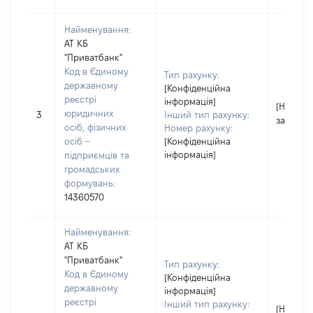
Найменування:
АТ КБ
"Приватбанк"
Код в Єдиному
Тип рахунку:
державному
[Конфіденційна
реєстрі
інформація]
[Не
юридичних
3
Інший тип рахунку:
застосо
осіб, фізичних
Номер рахунку:
осіб –
[Конфіденційна
інформація]
підприємців та
громадських
формувань:
14360570
Найменування:
АТ КБ
"Приватбанк"
Тип рахунку:
Код в Єдиному
[Конфіденційна
державному
інформація]
реєстрі
Інший тип рахунку:
[Не