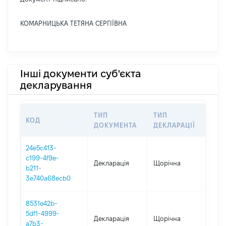
КОМАРНИЦЬКА ТЕТЯНА СЕРГІЇВНА
Інші документи суб'єкта
декларування
ТИП
ТИП
КОД
ПЕР
ДОКУМЕНТА
ДЕКЛАРАЦІЇ
24e5c413-
c199-4f9e-
Декларація
Щорічна
2025
b211-
3e740a68ecb0
8531e42b-
5df1-4999-
Декларація
Щорічна
2024
a7b3-