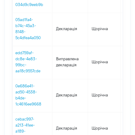
034d9c9eeb9b
05ad1fa4-
b74c-45a3-
Декларація
Щорічна
2023
8148-
5c4dfea4a050
edd759af-
dc8e-4e83-
Виправлена
Щорічна
2022
99bc-
декларація
aa18c9557cde
0e686e41-
ad50-4538-
Декларація
Щорічна
2022
b4de-
1c4616ee9668
cebac997-
a213-41ee-
Декларація
Щорічна
2020
a189-