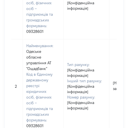
осіб, фізичних
[Конфіденційна
інформація]
осіб –
підприємців та
громадських
формувань:
09328601
Найменування:
Одеське
обласне
управління АТ
Тип рахунку:
"Ощадбанк"
[Конфіденційна
Код в Єдиному
інформація]
державному
Інший тип рахунку:
[Не
реєстрі
2
[Конфіденційна
застосо
юридичних
інформація]
осіб, фізичних
Номер рахунку:
[Конфіденційна
осіб –
інформація]
підприємців та
громадських
формувань:
09328601