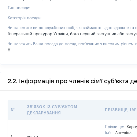
Тип посади:
Категорія посади:
Чи належите ви до службових осіб, які займають відповідальне та 
Генеральний прокурор України, його перший заступник або засту
Чи належить Ваша посада до посад, пов'язаних з високим рівнем к
Ні
2.2. Інформація про членів сім'ї суб'єкта 
ЗВ'ЯЗОК ІЗ СУБ'ЄКТОМ
№
ПРІЗВИЩЕ, ІМ'
ДЕКЛАРУВАННЯ
Прізвище:
Карп
Ім'я:
Ангеліна
1
дочка