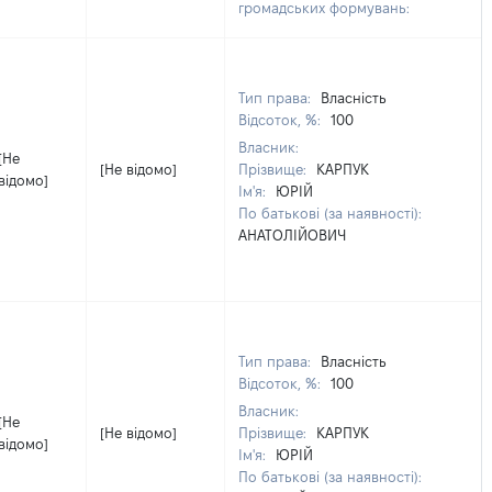
громадських формувань:
Тип права:
Власність
Відсоток, %:
100
Власник:
[Не
[Не відомо]
Прізвище:
КАРПУК
відомо]
Ім'я:
ЮРІЙ
По батькові (за наявності):
АНАТОЛІЙОВИЧ
Тип права:
Власність
Відсоток, %:
100
Власник:
[Не
[Не відомо]
Прізвище:
КАРПУК
відомо]
Ім'я:
ЮРІЙ
По батькові (за наявності):