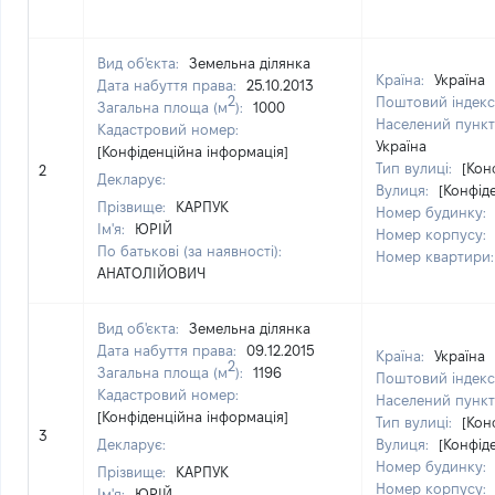
Вид об'єкта:
Земельна ділянка
Країна:
Україна
Дата набуття права:
25.10.2013
2
Поштовий індекс
Загальна площа (м
):
1000
Населений пункт
Кадастровий номер:
Україна
[Конфіденційна інформація]
Тип вулиці:
[Кон
2
Декларує:
Вулиця:
[Конфід
Прізвище:
КАРПУК
Номер будинку:
Ім'я:
ЮРІЙ
Номер корпусу:
По батькові (за наявності):
Номер квартири
АНАТОЛІЙОВИЧ
Вид об'єкта:
Земельна ділянка
Дата набуття права:
09.12.2015
Країна:
Україна
2
Загальна площа (м
):
1196
Поштовий індекс
Кадастровий номер:
Населений пункт
[Конфіденційна інформація]
Тип вулиці:
[Кон
3
Декларує:
Вулиця:
[Конфід
Номер будинку:
Прізвище:
КАРПУК
Номер корпусу:
Ім'я:
ЮРІЙ