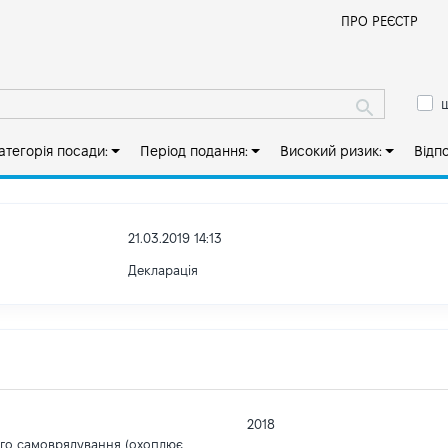
Й
ПРО РЕЄСТР
ш
атегорія посади:
Період подання:
Високий ризик:
Відп
21.03.2019 14:13
Декларація
2018
ого самоврядування (охоплює