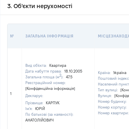
3. Об'єкти нерухомості
№
ЗАГАЛЬНА ІНФОРМАЦІЯ
МІСЦЕЗНАХОД
Вид об'єкта:
Квартира
Дата набуття права:
18.10.2005
Країна:
Україна
2
Загальна площа (м
):
47.5
Поштовий індекс
Реєстраційний номер:
Населений пункт
[Конфіденційна інформація]
Тип вулиці:
[Кон
1
Декларує:
Вулиця:
[Конфід
Номер будинку:
Прізвище:
КАРПУК
Номер корпусу:
Ім'я:
ЮРІЙ
Номер квартири
По батькові (за наявності):
АНАТОЛІЙОВИЧ