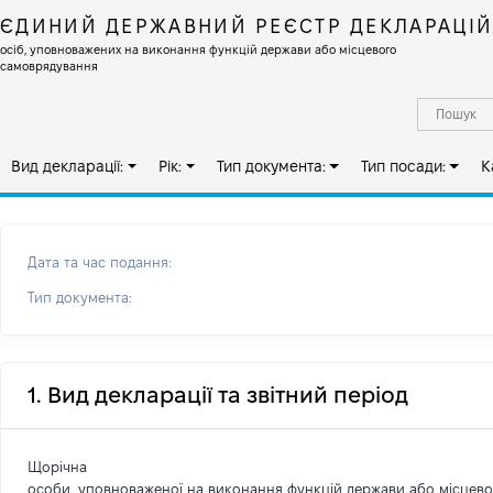
ЄДИНИЙ ДЕРЖАВНИЙ РЕЄСТР ДЕКЛАРАЦІ
осіб, уповноважених на виконання функцій держави або місцевого
самоврядування
Вид декларації:
Рік:
Тип документа:
Тип посади:
К
Дата та час подання:
Тип документа:
1. Вид декларації та звітний період
Щорічна
особи, уповноваженої на виконання функцій держави або місцев