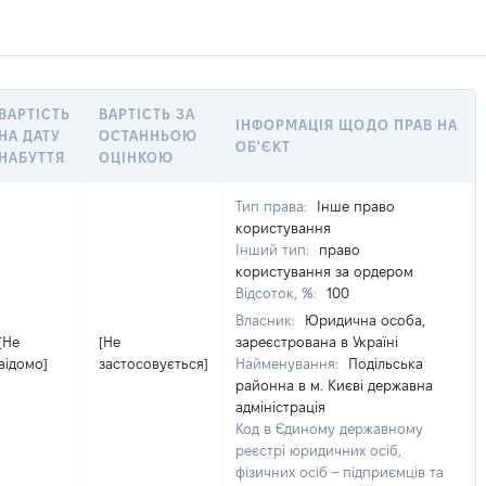
ВАРТІСТЬ
ВАРТІСТЬ ЗА
ІНФОРМАЦІЯ ЩОДО ПРАВ НА
НА ДАТУ
ОСТАННЬОЮ
ОБ'ЄКТ
НАБУТТЯ
ОЦІНКОЮ
Тип права:
Інше право
користування
Інший тип:
право
користування за ордером
Відсоток, %:
100
Власник:
Юридична особа,
[Не
[Не
зареєстрована в Україні
відомо]
застосовується]
Найменування:
Подільська
районна в м. Києві державна
адміністрація
Код в Єдиному державному
реєстрі юридичних осіб,
фізичних осіб – підприємців та