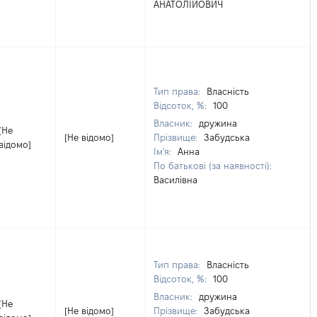
АНАТОЛІЙОВИЧ
Тип права:
Власність
Відсоток, %:
100
Власник:
дружина
[Не
[Не відомо]
Прізвище:
Забудська
відомо]
Ім'я:
Анна
По батькові (за наявності):
Василівна
Тип права:
Власність
Відсоток, %:
100
Власник:
дружина
[Не
[Не відомо]
Прізвище:
Забудська