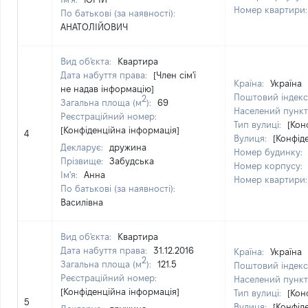
Номер квартири
По батькові (за наявності):
АНАТОЛІЙОВИЧ
Вид об'єкта:
Квартира
Дата набуття права:
[Член сім'ї
Країна:
Україна
не надав інформацію]
Поштовий індекс
2
Загальна площа (м
):
69
Населений пункт
Реєстраційний номер:
Тип вулиці:
[Кон
[Конфіденційна інформація]
4
Вулиця:
[Конфід
Декларує:
дружина
Номер будинку:
Прізвище:
Забудська
Номер корпусу:
Ім'я:
Анна
Номер квартири
По батькові (за наявності):
Василівна
Вид об'єкта:
Квартира
Дата набуття права:
31.12.2016
Країна:
Україна
2
Загальна площа (м
):
121.5
Поштовий індекс
Реєстраційний номер:
Населений пункт
[Конфіденційна інформація]
Тип вулиці:
[Кон
5
Вулиця:
[Конфід