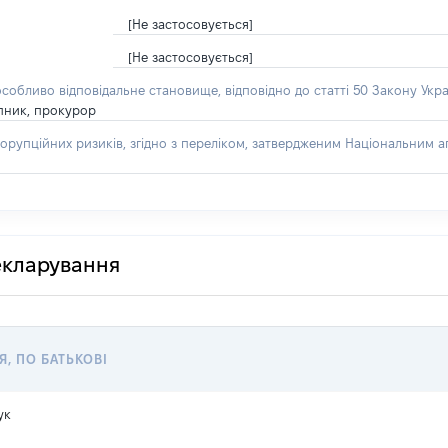
[Не застосовується]
[Не застосовується]
особливо відповідальне становище, відповідно до статті 50 Закону Укра
пник, прокурор
орупційних ризиків, згідно з переліком, затвердженим Національним аг
декларування
Я, ПО БАТЬКОВІ
ук