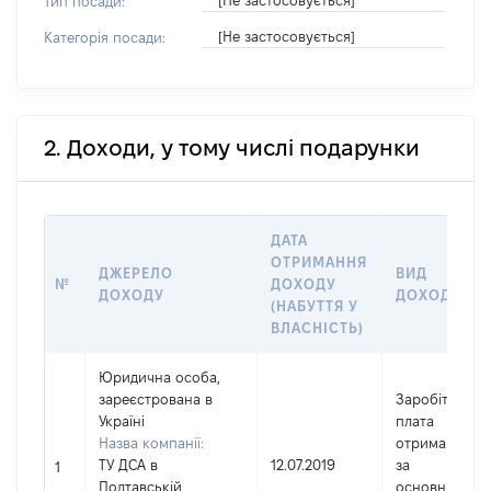
[Не застосовується]
Тип посади:
[Не застосовується]
Категорія посади:
2. Доходи, у тому числі подарунки
ДАТА
ОТРИМАННЯ
ДЖЕРЕЛО
ВИД
№
ДОХОДУ
ДОХОДУ
ДОХОДУ
(НАБУТТЯ У
ВЛАСНІСТЬ)
Юридична особа,
зареєстрована в
Заробітна
Україні
плата
Назва компанії:
отримана
ТУ ДСА в
12.07.2019
за
1
Полтавській
основним