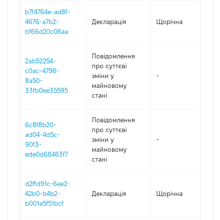
b7f4764e-ad8f-
4676-a7b2-
Декларація
Щорічна
20
bf66d20c06aa
Повідомлення
2ab52254-
про суттєві
c0ac-4796-
зміни y
-
20
8a50-
майновому
33fb0ee35595
стані
Повідомлення
6c8f8b20-
про суттєві
ad04-4d5c-
зміни y
-
20
90f3-
майновому
ede0d68463f7
стані
d2ffd91c-6ee2-
42b0-b4b2-
Декларація
Щорічна
20
b001e5f51bcf