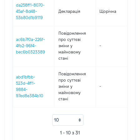
da258ff1-8070-
45af-8d48-
Декларація
Щорічна
20
53b80d1b9119
Повідомлення
ac6b7f0a-226f-
про суттєві
4fb2-96f4-
зміни y
-
20
bec6b0323389
майновому
стані
Повідомлення
abd1bfbb-
про суттєві
523d-4ff1-
зміни y
-
20
9884-
майновому
97ed8e384b10
стані
1 - 10 з 31