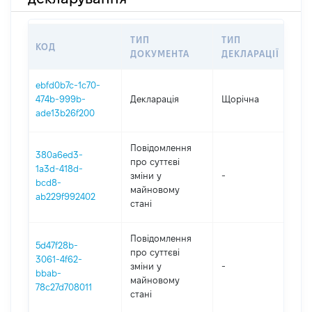
ТИП
ТИП
КОД
ПЕ
ДОКУМЕНТА
ДЕКЛАРАЦІЇ
ebfd0b7c-1c70-
474b-999b-
Декларація
Щорічна
20
ade13b26f200
Повідомлення
380a6ed3-
про суттєві
1a3d-418d-
зміни y
-
20
bcd8-
майновому
ab229f992402
стані
Повідомлення
5d47f28b-
про суттєві
3061-4f62-
зміни y
-
20
bbab-
майновому
78c27d708011
стані