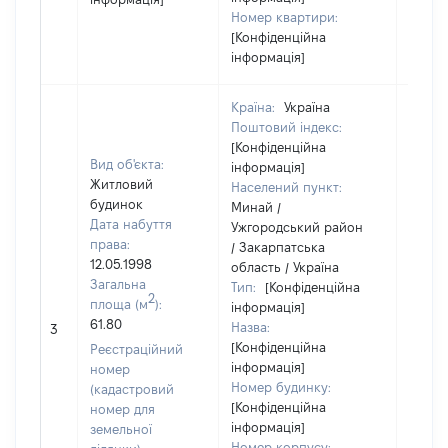
Номер квартири:
[Конфіденційна
інформація]
Країна:
Україна
Поштовий індекс:
[Конфіденційна
Вид об'єкта:
інформація]
Житловий
Населений пункт:
будинок
Минай /
Дата набуття
Ужгородський район
права:
/ Закарпатська
12.05.1998
область / Україна
Загальна
Тип:
[Конфіденційна
2
площа (м
):
інформація]
[Не
61.80
Назва:
3
засто
[Конфіденційна
Реєстраційний
інформація]
номер
Номер будинку:
(кадастровий
[Конфіденційна
номер для
інформація]
земельної
Номер корпусу: