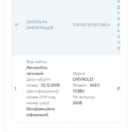
ВАРТІС
ДАТУ 
У ВЛАС
ВОЛОД
ЗАГАЛЬНА
№
ХАРАКТЕРИСТИКА
КОРИС
ІНФОРМАЦІЯ
АБО З
ОСТА
ГРОШ
ОЦІНК
Вид майна:
Автомобіль
легковий
Марка:
Дата набуття
CHEVROLET
права:
02.12.2008
Модель:
AVEO
[Не від
1
Ідентифікаційний
TC58U
номер (VIN-код,
Рік випуску:
номер шасі):
2008
[Конфіденційна
інформація]