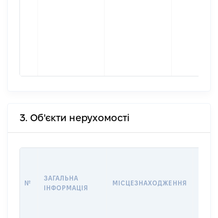
3. Об'єкти нерухомості
ВАРТ
ДАТУ
ЗАГАЛЬНА
ПРАВ
№
МІСЦЕЗНАХОДЖЕННЯ
ІНФОРМАЦІЯ
ОСТ
ГРО
ОЦІ