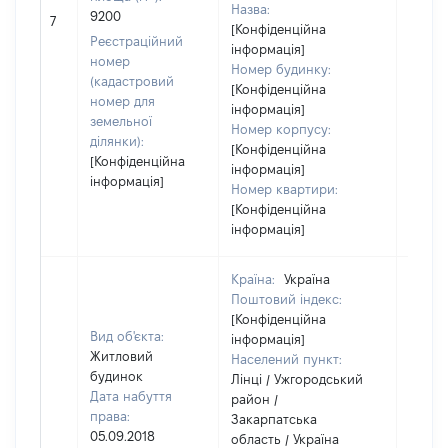
Назва:
[Не
9200
7
[Конфіденційна
засто
Реєстраційний
інформація]
номер
Номер будинку:
(кадастровий
[Конфіденційна
номер для
інформація]
земельної
Номер корпусу:
ділянки):
[Конфіденційна
[Конфіденційна
інформація]
інформація]
Номер квартири:
[Конфіденційна
інформація]
Країна:
Україна
Поштовий індекс:
[Конфіденційна
Вид об'єкта:
інформація]
Житловий
Населений пункт:
будинок
Лінці / Ужгородський
Дата набуття
район /
права:
Закарпатська
05.09.2018
область / Україна