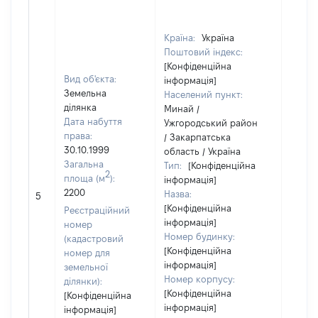
Країна:
Україна
Поштовий індекс:
[Конфіденційна
Вид об'єкта:
інформація]
Земельна
Населений пункт:
ділянка
Минай /
Дата набуття
Ужгородський район
права:
/ Закарпатська
30.10.1999
область / Україна
Загальна
Тип:
[Конфіденційна
2
площа (м
):
інформація]
[Не
2200
Назва:
5
засто
[Конфіденційна
Реєстраційний
інформація]
номер
Номер будинку:
(кадастровий
[Конфіденційна
номер для
інформація]
земельної
Номер корпусу:
ділянки):
[Конфіденційна
[Конфіденційна
інформація]
інформація]