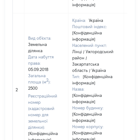
інформація]
Країна:
Україна
Поштовий індекс:
[Конфіденційна
Вид об'єкта:
інформація]
Земельна
Населений пункт:
ділянка
Лінці / Ужгородський
Дата набуття
район /
права:
Закарпатська
05.09.2018
область / Україна
Загальна
Тип:
[Конфіденційна
2
площа (м
):
інформація]
2500
Назва:
20000
2
[Конфіденційна
Реєстраційний
інформація]
номер
Номер будинку:
(кадастровий
[Конфіденційна
номер для
інформація]
земельної
Номер корпусу:
ділянки):
[Конфіденційна
[Конфіденційна
інформація]
інформація]