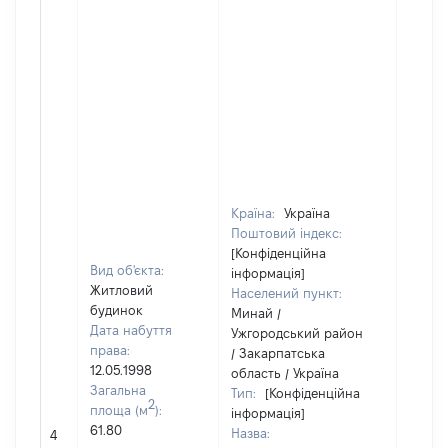
Країна:
Україна
Поштовий індекс:
[Конфіденційна
Вид об'єкта:
інформація]
Житловий
Населений пункт:
будинок
Минай /
Дата набуття
Ужгородський район
права:
/ Закарпатська
12.05.1998
область / Україна
Загальна
Тип:
[Конфіденційна
2
площа (м
):
інформація]
[Не
61.80
Назва:
4
засто