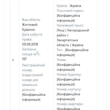
Країна:
Україна
Поштовий індекс:
[Конфіденційна
Вид об'єкта:
інформація]
Житловий
Населений пункт:
будинок
Лінці / Ужгородський
Дата набуття
район /
права:
Закарпатська
05.09.2018
область / Україна
Загальна
Тип:
[Конфіденційна
2
площа (м
):
інформація]
157
Назва:
3050
1
[Конфіденційна
Реєстраційний
інформація]
номер
Номер будинку:
(кадастровий
[Конфіденційна
номер для
інформація]
земельної
Номер корпусу:
ділянки):
[Конфіденційна
[Конфіденційна
інформація]
інформація]
Номер квартири:
[Конфіденційна