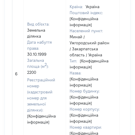
Країна:
Україна
Поштовий індекс:
[Конфіденційна
Вид об'єкта:
інформація]
Земельна
Населений пункт:
ділянка
Минай /
Дата набуття
Ужгородський район
права:
/ Закарпатська
30.10.1999
область / Україна
Загальна
Тип:
[Конфіденційна
2
площа (м
):
інформація]
[Не
2200
Назва:
6
засто
[Конфіденційна
Реєстраційний
інформація]
номер
Номер будинку:
(кадастровий
[Конфіденційна
номер для
інформація]
земельної
Номер корпусу:
ділянки):
[Конфіденційна
[Конфіденційна
інформація]
інформація]
Номер квартири:
[Конфіденційна