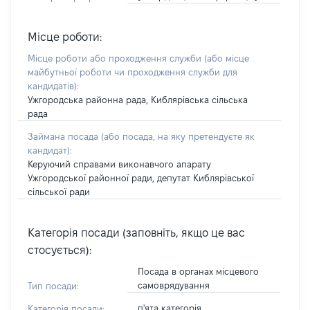
Місце роботи:
Місце роботи або проходження служби
(або місце
майбутньої роботи чи проходження служби для
кандидатів)
:
Ужгородська районна рада, Киблярівська сільська
рада
Займана посада
(або посада, на яку претендуєте як
кандидат)
:
Керуючий справами виконавчого апарату
Ужгородської районної ради, депутат Киблярівської
сільської ради
Категорія посади (заповніть, якщо це вас
стосується):
Посада в органах місцевого
самоврядування
Тип посади:
п'ята категорія
Категорія посади: