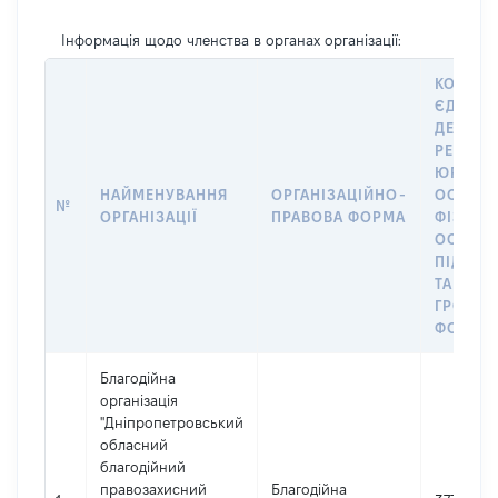
Інформація щодо членства в органах організації:
КОД В
ЄДИНО
ДЕРЖА
РЕЄСТР
ЮРИДИ
НАЙМЕНУВАННЯ
ОРГАНІЗАЦІЙНО-
ОСІБ,
№
ОРГАНІЗАЦІЇ
ПРАВОВА ФОРМА
ФІЗИЧН
ОСІБ –
ПІДПРИ
ТА
ГРОМА
ФОРМУ
Благодійна
організація
"Дніпропетровський
обласний
благодійний
правозахисний
Благодійна