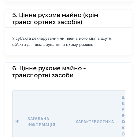
5. Цінне рухоме майно (крім
транспортних засобів)
У суб'єкта декларування чи членів його сім'ї відсутні
об'єкти для декларування в цьому розділі.
6. Цінне рухоме майно -
транспортні засоби
ВАРТІС
ДАТУ 
У ВЛАС
ВОЛОД
ЗАГАЛЬНА
№
ХАРАКТЕРИСТИКА
КОРИС
ІНФОРМАЦІЯ
АБО З
ОСТА