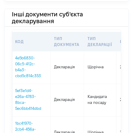
Інші документи суб'єкта
декларування
ТИП
ТИП
КОД
ПЕРІ
ДОКУМЕНТА
ДЕКЛАРАЦІЇ
4e5b6830-
06c5-412c-
Декларація
Щорічна
2020
b4a3-
cbd5c814c353
5ef3e1d4-
e26a-4783-
Кандидата
Декларація
2019
8bca-
на посаду
5ec6bb414dbd
1bc41970-
2cb4-456a-
Декларація
Щорічна
2018