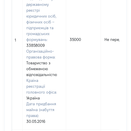
державному
реєстрі
юридичних осіб,
фізичних осіб –
підприємців та
громадських
формувань:
35000
Не передано
1
33858009
Організаційно-
правова форма:
Товариство з
обмеженою
відповідальністю
Країна
реєстрації
головного офіса:
Україна
Дата придбання
майна (набуття
права):
30.05.2016