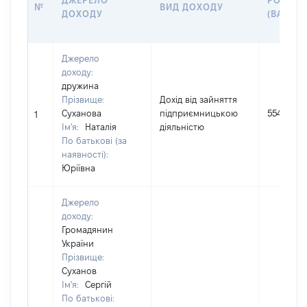
ДЖЕРЕЛО
РОЗМІР
№
ВИД ДОХОДУ
ДОХОДУ
(ВАРТІС
Джерело
доходу:
дружина
Прізвище:
Дохід від зайняття
Суханова
підприємницькою
55489
1
Ім'я:
Наталія
діяльністю
По батькові (за
наявності):
Юріївна
Джерело
доходу:
Громадянин
України
Прізвище:
Суханов
Ім'я:
Сергій
По батькові: