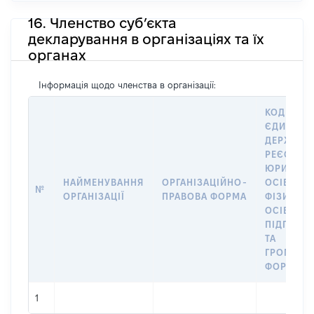
16. Членство суб’єкта
декларування в організаціях та їх
органах
Інформація щодо членства в організації:
КОД В
ЄДИНОМ
ДЕРЖАВН
РЕЄСТРІ
ЮРИДИЧ
НАЙМЕНУВАННЯ
ОРГАНІЗАЦІЙНО-
ОСІБ,
№
ОРГАНІЗАЦІЇ
ПРАВОВА ФОРМА
ФІЗИЧНИ
ОСІБ –
ПІДПРИЄ
ТА
ГРОМАДС
ФОРМУВА
1