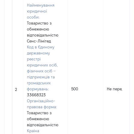
Найменування
юридичної
особи:
Товариство з
обмеженою
відповідальністю
Сенс-Лімітед
Код в Єдиному
державному
реєстрі
юридичних осіб,
фізичних осіб –
підприємців та
громадських
формувань:
500
Не передано
2
33668323
Організаційно-
правова форма:
Товариство з
обмеженою
відповідальністю
Країна