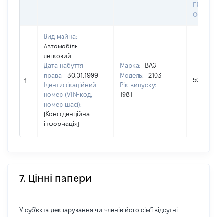
ГРОШ
ОЦІНК
Вид майна:
Автомобіль
легковий
Дата набуття
Марка:
ВАЗ
права:
30.01.1999
Модель:
2103
5000
1
Ідентифікаційний
Рік випуску:
номер (VIN-код,
1981
номер шасі):
[Конфіденційна
інформація]
7. Цінні папери
У суб'єкта декларування чи членів його сім'ї відсутні