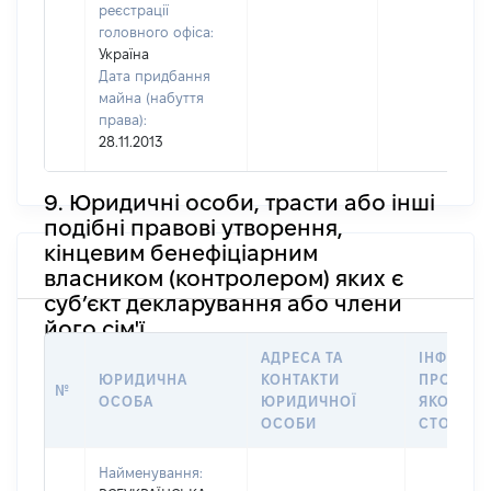
реєстрації
головного офіса:
Україна
Дата придбання
майна (набуття
права):
28.11.2013
9. Юридичні особи, трасти або інші
подібні правові утворення,
кінцевим бенефіціарним
власником (контролером) яких є
суб’єкт декларування або члени
його сім'ї
АДРЕСА ТА
ІНФОРМА
ЮРИДИЧНА
КОНТАКТИ
ПРО ОСО
№
ОСОБА
ЮРИДИЧНОЇ
ЯКОЇ
ОСОБИ
СТОСУЄ
Найменування: