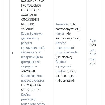
ВСЕУКРАЇНСЬКА
ГРОМАДСЬКА
ОРГАНІЗАЦІЯ
АСОЦІАЦІЯ
СПОЖИВЧОЇ
БЕЗПЕКИ
Телефон:
[Не
УКРАЇНИ
застосовується]
Код в Єдиному
Факс:
[Не
державному
застосовується]
Прізвище:
реєстрі
Адреса
СУХАНОВ
юридичних осіб,
електронної
Ім'я:
СЕРГ
фізичних осіб –
пошти (e-mail):
1
По батьков
підприємців та
[Не відомо]
наявності)
громадських
Адреса
АНАТОЛІЙ
формувань:
юридичної
36726870
особи:
[Член
Організаційно-
сім'ї не надав
правова форма:
інформацію]
ГРОМАДСЬКА
ОРГАНІЗАЦІЯ
Країна
реєстрації
головного офісу: