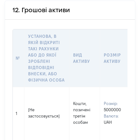
12. Грошові активи
УСТАНОВА, В
ЯКІЙ ВІДКРИТІ
ТАКІ РАХУНКИ
І
АБО ДО ЯКОЇ
ВИД
РОЗМІР
№
Щ
ЗРОБЛЕНІ
АКТИВУ
АКТИВУ
НА
ВІДПОВІДНІ
ВНЕСКИ, АБО
ФІЗИЧНА ОСОБА
Вл
Пр
Кошти,
Розмір:
СУ
[Не
позичені
5000000
Ім'
1
застосовується]
третім
Валюта:
По
особам
UAH
на
АН