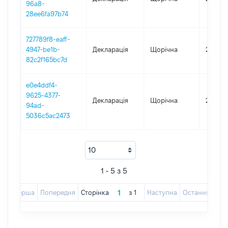
96a8-
28ee6fa97b74
727789f8-eaff-
4947-be1b-
Декларація
Щорічна
2017
82c2f165bc7d
e0e4ddf4-
9625-4377-
Декларація
Щорічна
2016
94ad-
5036c5ac2473
1 - 5 з 5
Перша
Попередня
Сторінка
з
1
Наступна
Остання