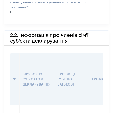
фінансуванню розповсюдження зброї масового
знищення”?
Ні
2.2. Інформація про членів сім'ї
суб'єкта декларування
ЗВ'ЯЗОК ІЗ
ПРІЗВИЩЕ,
№
СУБ'ЄКТОМ
ІМ'Я, ПО
ГРОМАДЯН
ДЕКЛАРУВАННЯ
БАТЬКОВІ