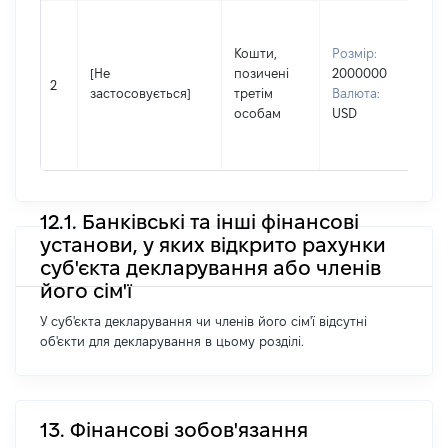
Вл
Пр
Кошти,
Розмір:
СУ
[Не
позичені
2000000
Ім'
2
застосовується]
третім
Валюта:
По
особам
USD
на
АН
12.1. Банківські та інші фінансові
установи, у яких відкрито рахунки
суб'єкта декларування або членів
його сім'ї
У суб'єкта декларування чи членів його сім'ї відсутні
об'єкти для декларування в цьому розділі.
13. Фінансові зобов'язання