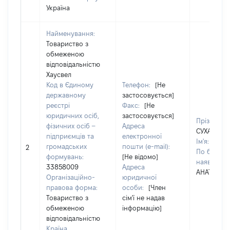
Україна
Найменування:
Товариство з
обмеженою
відповідальністю
Хаусвел
Код в Єдиному
Телефон:
[Не
державному
застосовується]
реєстрі
Факс:
[Не
юридичних осіб,
застосовується]
Прізвище:
фізичних осіб –
Адреса
СУХАНОВ
підприємців та
електронної
Ім'я:
СЕРГ
громадських
пошти (e-mail):
2
По батьков
формувань:
[Не відомо]
наявності)
33858009
Адреса
АНАТОЛІЙ
Організаційно-
юридичної
правова форма:
особи:
[Член
Товариство з
сім'ї не надав
обмеженою
інформацію]
відповідальністю
Країна