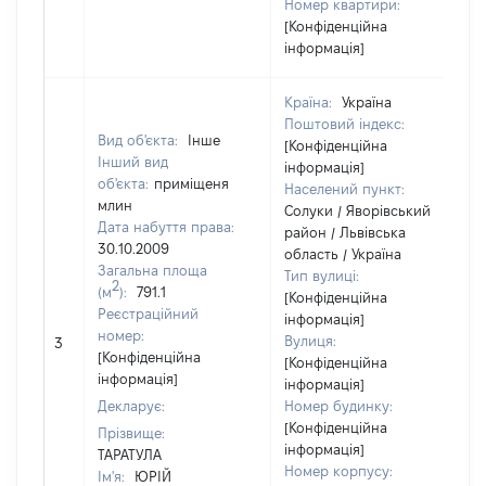
Номер квартири:
[Конфіденційна
інформація]
Країна:
Україна
Поштовий індекс:
Вид об'єкта:
Інше
[Конфіденційна
Інший вид
інформація]
об'єкта:
приміщеня
Населений пункт:
млин
Солуки / Яворівський
Дата набуття права:
район / Львівська
30.10.2009
область / Україна
Загальна площа
Тип вулиці:
2
(м
):
791.1
[Конфіденційна
Реєстраційний
інформація]
номер:
Вулиця:
3
7
[Конфіденційна
[Конфіденційна
інформація]
інформація]
Декларує:
Номер будинку:
[Конфіденційна
Прізвище:
інформація]
ТАРАТУЛА
Номер корпусу:
Ім'я:
ЮРІЙ