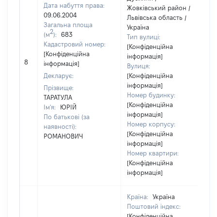
Дата набуття права:
Жовківський район /
09.06.2004
Львівська область /
Загальна площа
Україна
2
(м
):
683
Тип вулиці:
Кадастровий номер:
[Конфіденційна
[Конфіденційна
інформація]
8
4
інформація]
Вулиця:
Декларує:
[Конфіденційна
інформація]
Прізвище:
Номер будинку:
ТАРАТУЛА
[Конфіденційна
Ім'я:
ЮРІЙ
інформація]
По батькові (за
Номер корпусу:
наявності):
[Конфіденційна
РОМАНОВИЧ
інформація]
Номер квартири:
[Конфіденційна
інформація]
Країна:
Україна
Поштовий індекс:
[Конфіденційна