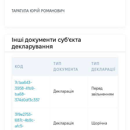
ТАРАТУЛА ЮРІЙ РОМАНОВИЧ
Інші документи суб'єкта
декларування
ТИП
ТИП
КОД
П
ДОКУМЕНТА
ДЕКЛАРАЦІЇ
7c1aa643-
01
3958-41b9-
Перед
Декларація
-
ba68-
звільненням
13
374d0df3c357
3f9e2753-
687c-4b9c-
Декларація
Щорічна
2
afc5-