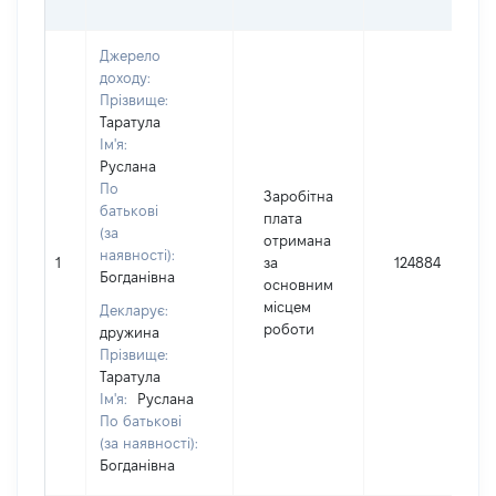
Джерело
доходу:
Прізвище:
Таратула
Ім'я:
Руслана
По
Заробітна
батькові
плата
(за
отримана
наявності):
1
за
124884
Богданівна
основним
місцем
Декларує:
роботи
дружина
Прізвище:
Таратула
Ім'я:
Руслана
По батькові
(за наявності):
Богданівна