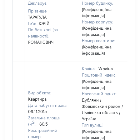
Декларує:
Номер будинку:
[Конфіденційна
Прізвище:
інформація]
ТАРАТУЛА
Номер корпусу:
Ім'я:
ЮРІЙ
[Конфіденційна
По батькові (за
інформація]
наявності):
Номер квартири:
РОМАНОВИЧ
[Конфіденційна
інформація]
Країна:
Україна
Поштовий індекс:
[Конфіденційна
інформація]
Вид об'єкта:
Населений пункт:
Квартира
Дубляни /
Дата набуття права:
Жовківський район /
06.11.2015
Львівська область /
Загальна площа
Україна
2
(м
):
60.5
Тип вулиці:
Реєстраційний
[Конфіденційна
номер:
інформація]