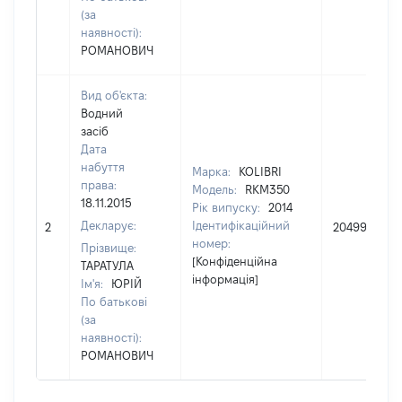
(за
наявності):
РОМАНОВИЧ
Вид об'єкта:
Водний
засіб
Дата
набуття
Марка:
KOLIBRI
права:
Модель:
RKM350
18.11.2015
Рік випуску:
2014
Декларує:
Ідентифікаційний
2
20499
номер:
Прізвище:
[Конфіденційна
ТАРАТУЛА
інформація]
Ім'я:
ЮРІЙ
По батькові
(за
наявності):
РОМАНОВИЧ