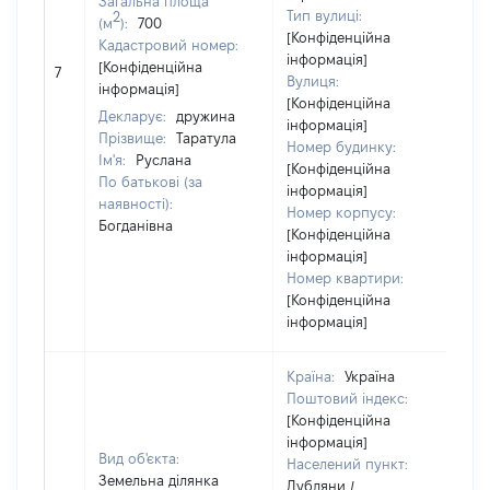
Загальна площа
Тип вулиці:
2
(м
):
700
[Конфіденційна
Кадастровий номер:
інформація]
[
[Конфіденційна
7
Вулиця:
в
інформація]
[Конфіденційна
Декларує:
дружина
інформація]
Прізвище:
Таратула
Номер будинку:
Ім'я:
Руслана
[Конфіденційна
По батькові (за
інформація]
наявності):
Номер корпусу:
Богданівна
[Конфіденційна
інформація]
Номер квартири:
[Конфіденційна
інформація]
Країна:
Україна
Поштовий індекс:
[Конфіденційна
інформація]
Вид об'єкта:
Населений пункт:
Земельна ділянка
Дубляни /