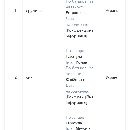
По батькові (за
наявності):
1
дружина
Україна
Богданівна
Дата
народження:
[Конфіденційна
інформація]
Прізвище:
Таратула
Ім'я:
Роман
По батькові (за
наявності):
2
син
Україна
Юрійович
Дата
народження:
[Конфіденційна
інформація]
Прізвище:
Таратула
Ім'я:
Вікторія