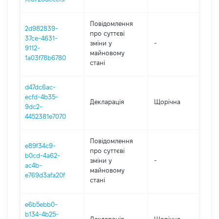
Повідомлення
2d982839-
про суттєві
37ce-4631-
зміни y
-
2
9112-
майновому
1a03f78b6780
стані
d47dc6ac-
ecfd-4b35-
Декларація
Щорічна
2
9dc2-
4452381e7070
Повідомлення
e89f34c9-
про суттєві
b0cd-4a62-
зміни y
-
2
ac4b-
майновому
e769d3afa20f
стані
e6b5ebb0-
b134-4b25-