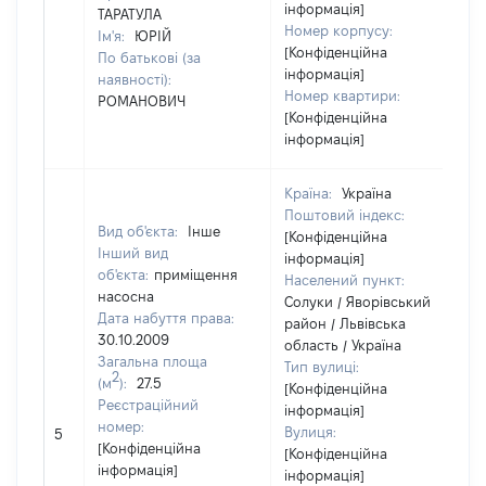
інформація]
ТАРАТУЛА
Номер корпусу:
Ім'я:
ЮРІЙ
[Конфіденційна
По батькові (за
інформація]
наявності):
Номер квартири:
РОМАНОВИЧ
[Конфіденційна
інформація]
Країна:
Україна
Поштовий індекс:
Вид об'єкта:
Інше
[Конфіденційна
Інший вид
інформація]
об'єкта:
приміщення
Населений пункт:
насосна
Солуки / Яворівський
Дата набуття права:
район / Львівська
30.10.2009
область / Україна
Загальна площа
Тип вулиці:
2
(м
):
27.5
[Конфіденційна
Реєстраційний
інформація]
номер:
Вулиця:
5
2
[Конфіденційна
[Конфіденційна
інформація]
інформація]