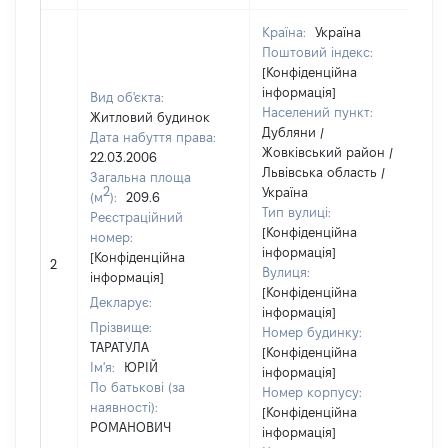
Країна:
Україна
Поштовий індекс:
[Конфіденційна
інформація]
Вид об'єкта:
Населений пункт:
Житловий будинок
Дубляни /
Дата набуття права:
Жовківський район /
22.03.2006
Львівська область /
Загальна площа
2
Україна
(м
):
209.6
Тип вулиці:
Реєстраційний
[Конфіденційна
номер:
інформація]
[Конфіденційна
2
5
Вулиця:
інформація]
[Конфіденційна
Декларує:
інформація]
Прізвище:
Номер будинку:
ТАРАТУЛА
[Конфіденційна
Ім'я:
ЮРІЙ
інформація]
По батькові (за
Номер корпусу:
наявності):
[Конфіденційна
РОМАНОВИЧ
інформація]