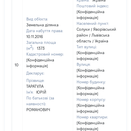
Країна:
Україна
Поштовий індекс:
[Конфіденційна
інформація]
Вид об'єкта:
Населений пункт:
Земельна ділянка
Солуки / Яворівський
Дата набуття права:
район / Львівська
10.11.2016
область / Україна
Загальна площа
2
Тип вулиці:
(м
):
1373
[Конфіденційна
Кадастровий номер:
інформація]
[Конфіденційна
Вулиця:
10
5
інформація]
[Конфіденційна
Декларує:
інформація]
Прізвище:
Номер будинку:
ТАРАТУЛА
[Конфіденційна
Ім'я:
ЮРІЙ
інформація]
По батькові (за
Номер корпусу:
наявності):
[Конфіденційна
РОМАНОВИЧ
інформація]
Номер квартири:
[Конфіденційна
інформація]