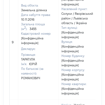
інформація]
Вид об'єкта:
Населений пункт:
Земельна ділянка
Солуки / Яворівський
Дата набуття права:
район / Львівська
10.11.2016
область / Україна
Загальна площа
2
Тип вулиці:
(м
):
3455
[Конфіденційна
Кадастровий номер:
інформація]
[Конфіденційна
Вулиця:
9
1
інформація]
[Конфіденційна
Декларує:
інформація]
Прізвище:
Номер будинку:
ТАРАТУЛА
[Конфіденційна
Ім'я:
ЮРІЙ
інформація]
По батькові (за
Номер корпусу:
наявності):
[Конфіденційна
РОМАНОВИЧ
інформація]
Номер квартири:
[Конфіденційна
інформація]