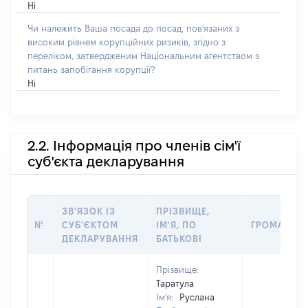
Ні
Чи належить Ваша посада до посад, пов'язаних з
високим рівнем корупційних ризиків, згідно з
переліком, затвердженим Національним агентством з
питань запобігання корупції?
Ні
2.2. Інформація про членів сім'ї
суб'єкта декларування
ЗВ'ЯЗОК ІЗ
ПРІЗВИЩЕ,
№
СУБ'ЄКТОМ
ІМ'Я, ПО
ГРОМАДЯН
ДЕКЛАРУВАННЯ
БАТЬКОВІ
Прізвище:
Таратула
Ім'я:
Руслана