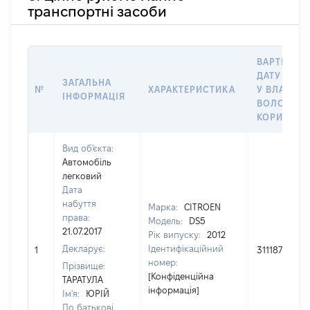
транспортні засоби
ВАРТІСТЬ 
ДАТУ НАБУ
ЗАГАЛЬНА
№
ХАРАКТЕРИСТИКА
У ВЛАСНІС
ІНФОРМАЦІЯ
ВОЛОДІНН
КОРИСТУВ
Вид об'єкта:
Автомобіль
легковий
Дата
набуття
Марка:
CITROEN
права:
Модель:
DS5
21.07.2017
Рік випуску:
2012
Декларує:
Ідентифікаційний
1
311187
номер:
Прізвище:
[Конфіденційна
ТАРАТУЛА
інформація]
Ім'я:
ЮРІЙ
По батькові