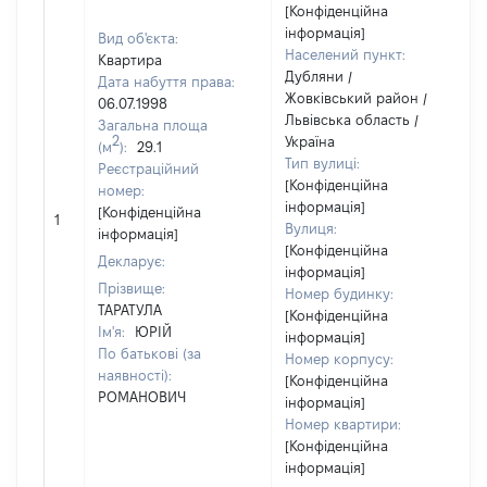
[Конфіденційна
інформація]
Вид об'єкта:
Населений пункт:
Квартира
Дубляни /
Дата набуття права:
Жовківський район /
06.07.1998
Львівська область /
Загальна площа
2
Україна
(м
):
29.1
Тип вулиці:
Реєстраційний
[Конфіденційна
номер:
інформація]
[Конфіденційна
1
7
Вулиця:
інформація]
[Конфіденційна
Декларує:
інформація]
Прізвище:
Номер будинку:
ТАРАТУЛА
[Конфіденційна
Ім'я:
ЮРІЙ
інформація]
По батькові (за
Номер корпусу:
наявності):
[Конфіденційна
РОМАНОВИЧ
інформація]
Номер квартири:
[Конфіденційна
інформація]