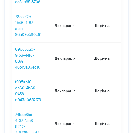
aa5eb95f8706
785ccf2d-
1536-4187-
Декларація
Щорічна
2
af5c-
93a09e580c61
69bebaa0-
9f53-44fd-
Декларація
Щорічна
2
887e-
46519a03ec10
f995ab16-
eb60-4b69-
Декларація
Щорічна
2
9458-
d943d0652f75
74b5565d-
4107-4ac6-
Декларація
Щорічна
2
8242-
7c8728dccef3