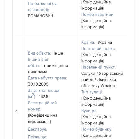
[Конфіденційна
По батькові (за
інформація]
наявності):
Номер квартири:
РОМАНОВИЧ
[Конфіденційна
інформація]
Країна:
Україна
Поштовий індекс:
Вид об'єкта:
Інше
[Конфіденційна
Інший вид
інформація]
об'єкта:
приміщення
Населений пункт:
пилорама
Солуки / Яворівський
Дата набуття права:
район / Львівська
30.10.2009
область / Україна
Загальна площа
Тип вулиці:
2
(м
):
142.8
[Конфіденційна
Реєстраційний
інформація]
номер:
Вулиця:
4
1
[Конфіденційна
[Конфіденційна
інформація]
інформація]
Декларує:
Номер будинку:
[Конфіденційна
Прізвище: