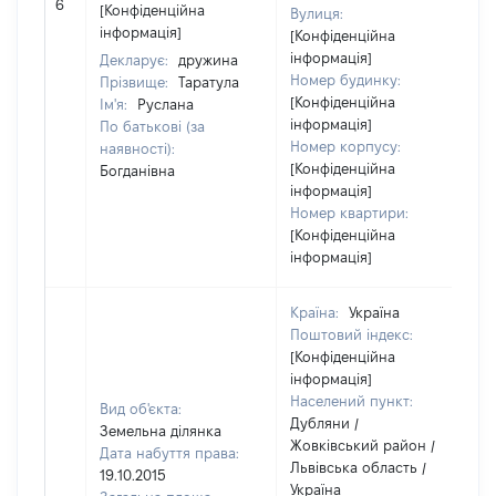
6
1
[Конфіденційна
Вулиця:
інформація]
[Конфіденційна
інформація]
Декларує:
дружина
Номер будинку:
Прізвище:
Таратула
[Конфіденційна
Ім'я:
Руслана
інформація]
По батькові (за
Номер корпусу:
наявності):
[Конфіденційна
Богданівна
інформація]
Номер квартири:
[Конфіденційна
інформація]
Країна:
Україна
Поштовий індекс:
[Конфіденційна
інформація]
Населений пункт:
Вид об'єкта:
Дубляни /
Земельна ділянка
Жовківський район /
Дата набуття права:
Львівська область /
19.10.2015
Україна