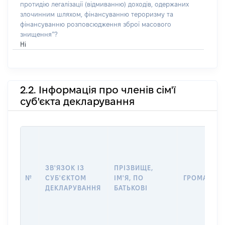
протидію легалізації (відмиванню) доходів, одержаних
злочинним шляхом, фінансуванню тероризму та
фінансуванню розповсюдження зброї масового
знищення”?
Ні
2.2. Інформація про членів сім'ї
суб'єкта декларування
ЗВ'ЯЗОК ІЗ
ПРІЗВИЩЕ,
№
СУБ'ЄКТОМ
ІМ'Я, ПО
ГРОМАДЯН
ДЕКЛАРУВАННЯ
БАТЬКОВІ