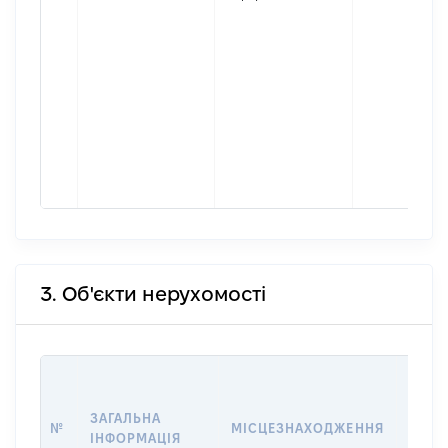
3. Об'єкти нерухомості
ВАРТ
ДАТУ
ЗАГАЛЬНА
ПРАВ
№
МІСЦЕЗНАХОДЖЕННЯ
ІНФОРМАЦІЯ
ОСТ