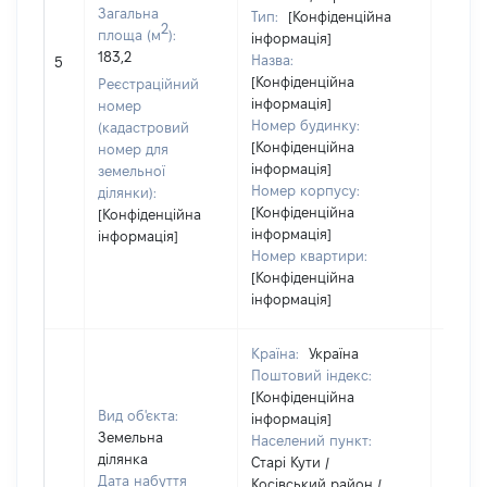
Загальна
Тип:
[Конфіденційна
2
площа (м
):
інформація]
[Не
183,2
Назва:
5
засто
[Конфіденційна
Реєстраційний
інформація]
номер
Номер будинку:
(кадастровий
[Конфіденційна
номер для
інформація]
земельної
Номер корпусу:
ділянки):
[Конфіденційна
[Конфіденційна
інформація]
інформація]
Номер квартири:
[Конфіденційна
інформація]
Країна:
Україна
Поштовий індекс:
[Конфіденційна
Вид об'єкта:
інформація]
Земельна
Населений пункт:
ділянка
Старі Кути /
Дата набуття
Косівський район /