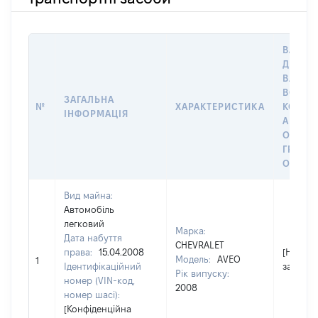
ВАРТІС
ДАТУ Н
ВЛАСН
ВОЛОД
ЗАГАЛЬНА
№
ХАРАКТЕРИСТИКА
КОРИС
ІНФОРМАЦІЯ
АБО З
ОСТА
ГРОШ
ОЦІНК
Вид майна:
Автомобіль
легковий
Марка:
Дата набуття
CHEVRALET
права:
15.04.2008
[Не
Модель:
AVEO
1
Ідентифікаційний
застосо
Рік випуску:
номер (VIN-код,
2008
номер шасі):
[Конфіденційна