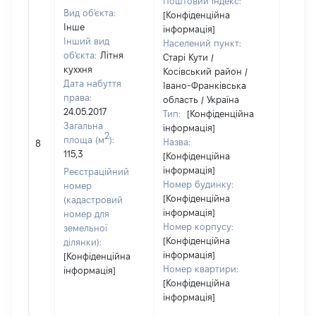
Поштовий індекс:
Вид об'єкта:
[Конфіденційна
Інше
інформація]
Інший вид
Населений пункт:
об'єкта:
Літня
Старі Кути /
куххня
Косівський район /
Дата набуття
Івано-Франківська
права:
область / Україна
24.05.2017
Тип:
[Конфіденційна
Загальна
інформація]
[Не
2
площа (м
):
Назва:
8
засто
115,3
[Конфіденційна
інформація]
Реєстраційний
Номер будинку:
номер
[Конфіденційна
(кадастровий
інформація]
номер для
Номер корпусу:
земельної
[Конфіденційна
ділянки):
інформація]
[Конфіденційна
Номер квартири:
інформація]
[Конфіденційна
інформація]