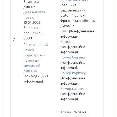
Земельна
Голошина /
ділянка
Верховинський
Дата набуття
район / Івано-
права:
Франківська область
10.04.2002
/ Україна
Загальна
Тип:
[Конфіденційна
2
площа (м
):
інформація]
[Не
8000
7
Назва:
засто
Реєстраційний
[Конфіденційна
номер
інформація]
(кадастровий
Номер будинку:
номер для
[Конфіденційна
земельної
інформація]
ділянки):
Номер корпусу:
[Конфіденційна
[Конфіденційна
інформація]
інформація]
Номер квартири:
[Конфіденційна
інформація]
Країна:
Україна