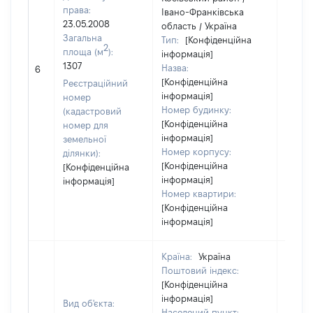
права:
Івано-Франківська
23.05.2008
область / Україна
Загальна
Тип:
[Конфіденційна
2
площа (м
):
інформація]
[Не
1307
Назва:
6
засто
[Конфіденційна
Реєстраційний
інформація]
номер
Номер будинку:
(кадастровий
[Конфіденційна
номер для
інформація]
земельної
Номер корпусу:
ділянки):
[Конфіденційна
[Конфіденційна
інформація]
інформація]
Номер квартири:
[Конфіденційна
інформація]
Країна:
Україна
Поштовий індекс:
[Конфіденційна
інформація]
Вид об'єкта:
Населений пункт: