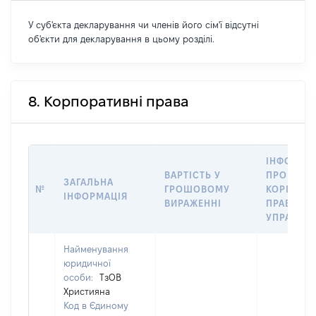
У суб'єкта декларування чи членів його сім'ї відсутні
об'єкти для декларування в цьому розділі.
8. Корпоративні права
ІНФОРМА
ВАРТІСТЬ У
ПРО ПЕРЕ
ЗАГАЛЬНА
№
ГРОШОВОМУ
КОРПОРА
ІНФОРМАЦІЯ
ВИРАЖЕННІ
ПРАВ В
УПРАВЛІ
Найменування
юридичної
особи:
ТзОВ
Християна
Код в Єдиному