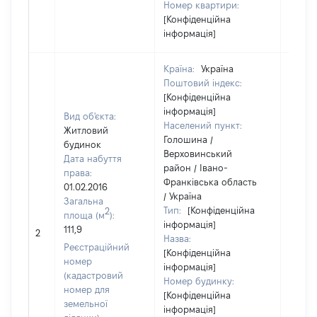
Номер квартири:
[Конфіденційна
інформація]
Країна:
Україна
Поштовий індекс:
[Конфіденційна
інформація]
Вид об'єкта:
Населений пункт:
Житловий
Голошина /
будинок
Верховинський
Дата набуття
район / Івано-
права:
Франківська область
01.02.2016
/ Україна
Загальна
Тип:
[Конфіденційна
2
площа (м
):
інформація]
[Не
111,9
2
Назва:
засто
Реєстраційний
[Конфіденційна
номер
інформація]
(кадастровий
Номер будинку:
номер для
[Конфіденційна
земельної
інформація]