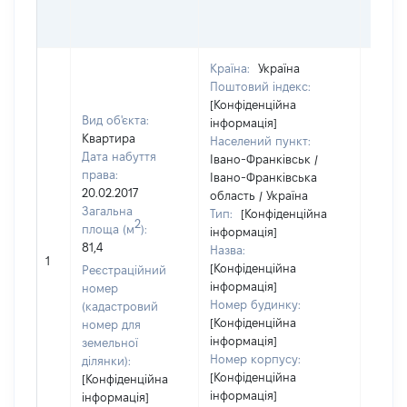
ГРО
ОЦІ
Країна:
Україна
Поштовий індекс:
[Конфіденційна
Вид об'єкта:
інформація]
Квартира
Населений пункт:
Дата набуття
Івано-Франківськ /
права:
Івано-Франківська
20.02.2017
область / Україна
Загальна
Тип:
[Конфіденційна
2
площа (м
):
інформація]
81,4
Назва:
[Не
1
[Конфіденційна
засто
Реєстраційний
інформація]
номер
Номер будинку:
(кадастровий
[Конфіденційна
номер для
інформація]
земельної
Номер корпусу:
ділянки):
[Конфіденційна
[Конфіденційна
інформація]
інформація]