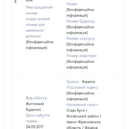
604
4
Назва:
засто
Реєстраційний
[Конфіденційна
номер
інформація]
(кадастровий
Номер будинку:
номер для
[Конфіденційна
земельної
інформація]
ділянки):
Номер корпусу:
[Конфіденційна
[Конфіденційна
інформація]
інформація]
Номер квартири:
[Конфіденційна
інформація]
Країна:
Україна
Поштовий індекс:
[Конфіденційна
Вид об'єкта:
інформація]
Житловий
Населений пункт:
будинок
Старі Кути /
Дата набуття
Косівський район /
права:
Івано-Франківська
24.05.2017
область / Україна