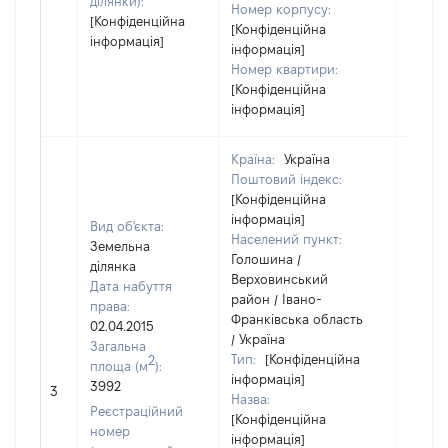
ділянки):
Номер корпусу:
[Конфіденційна
[Конфіденційна
інформація]
інформація]
Номер квартири:
[Конфіденційна
інформація]
Країна:
Україна
Поштовий індекс:
[Конфіденційна
інформація]
Вид об'єкта:
Населений пункт:
Земельна
Голошина /
ділянка
Верховинський
Дата набуття
район / Івано-
права:
Франківська область
02.04.2015
/ Україна
Загальна
Тип:
[Конфіденційна
2
площа (м
):
інформація]
[Не
3992
3
Назва:
засто
Реєстраційний
[Конфіденційна
номер
інформація]