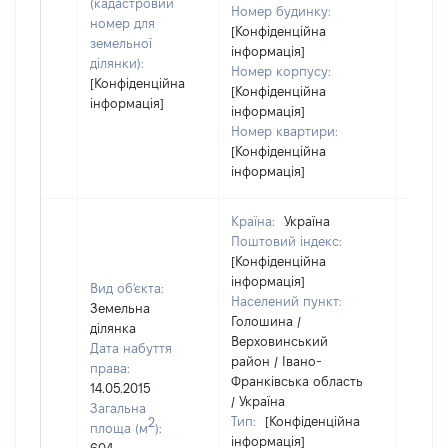
(кадастровий
Номер будинку:
номер для
[Конфіденційна
земельної
інформація]
ділянки):
Номер корпусу:
[Конфіденційна
[Конфіденційна
інформація]
інформація]
Номер квартири:
[Конфіденційна
інформація]
Країна:
Україна
Поштовий індекс:
[Конфіденційна
інформація]
Вид об'єкта:
Населений пункт:
Земельна
Голошина /
ділянка
Верховинський
Дата набуття
район / Івано-
права:
Франківська область
14.05.2015
/ Україна
Загальна
Тип:
[Конфіденційна
2
площа (м
):
інформація]
[Не