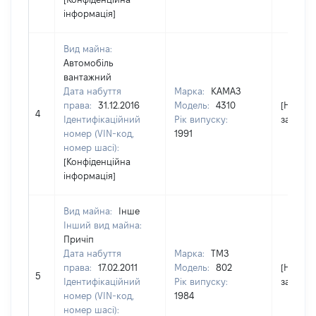
інформація]
Вид майна:
Автомобіль
вантажний
Дата набуття
Марка:
КАМАЗ
права:
31.12.2016
Модель:
4310
[Не
4
Ідентифікаційний
Рік випуску:
застосо
номер (VIN-код,
1991
номер шасі):
[Конфіденційна
інформація]
Вид майна:
Інше
Інший вид майна:
Причіп
Дата набуття
Марка:
ТМЗ
права:
17.02.2011
Модель:
802
[Не
5
Ідентифікаційний
Рік випуску:
застосо
номер (VIN-код,
1984
номер шасі):