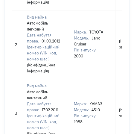
інформація]
Вид майна:
Автомобіль
легковий
Марка:
TOYOTA
Дата набуття
Модель:
Land
права:
01.09.2012
[Не
Cruiser
2
Ідентифікаційний
застосо
Рік випуску:
номер (VIN-код,
2000
номер шасі):
[Конфіденційна
інформація]
Вид майна:
Автомобіль
вантажний
Дата набуття
Марка:
КАМАЗ
права:
17.02.2011
Модель:
4310
[Не
3
Ідентифікаційний
Рік випуску:
застосо
номер (VIN-код,
1988
номер шасі):
[Конфіденційна