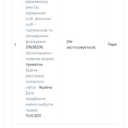
державному
реєстрі
юридичних
осіб, фізичних
осіб –
підприємців та
громадських
формувань:
[Не
Передано
1
37638376
застосовується]
Організаційно-
правова форма:
приватна
Країна
реєстрації
головного
офіса:
Україна
Дата
придбання
майна (набуття
права):
11.01.2011