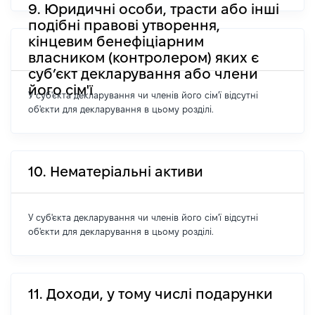
9. Юридичні особи, трасти або інші
подібні правові утворення,
кінцевим бенефіціарним
власником (контролером) яких є
суб’єкт декларування або члени
його сім'ї
У суб'єкта декларування чи членів його сім'ї відсутні
об'єкти для декларування в цьому розділі.
10. Нематеріальні активи
У суб'єкта декларування чи членів його сім'ї відсутні
об'єкти для декларування в цьому розділі.
11. Доходи, у тому числі подарунки