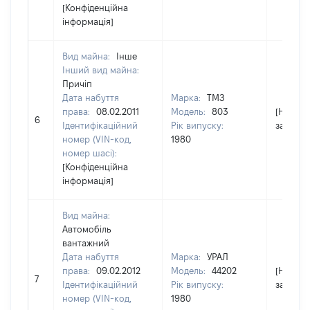
[Конфіденційна
інформація]
Вид майна:
Інше
Інший вид майна:
Причіп
Дата набуття
Марка:
ТМЗ
права:
08.02.2011
Модель:
803
[Не
6
Ідентифікаційний
Рік випуску:
застосо
номер (VIN-код,
1980
номер шасі):
[Конфіденційна
інформація]
Вид майна:
Автомобіль
вантажний
Дата набуття
Марка:
УРАЛ
права:
09.02.2012
Модель:
44202
[Не
7
Ідентифікаційний
Рік випуску:
застосо
номер (VIN-код,
1980