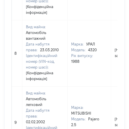
номер шасі):
[Конфіденційна
інформація]
Вид майна:
Автомобіль
вантажний
Дата набуття
Марка:
УРАЛ
права:
23.03.2010
Модель:
4320
[Не
8
Ідентифікаційний
Рік випуску:
застосо
номер (VIN-код,
1988
номер шасі):
[Конфіденційна
інформація]
Вид майна:
Автомобіль
легковий
Марка:
Дата набуття
MITSUBISHI
права:
Модель:
Pajero
[Не
02.02.2002
9
2.5
застосо
Ідентифікаційний