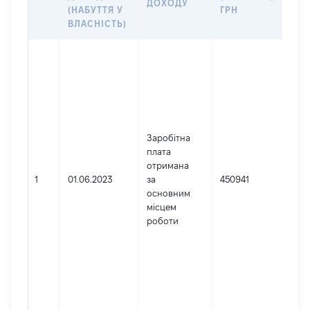
ДОХОДУ
(Д
(НАБУТТЯ У
ГРН
ДО
ВЛАСНІСТЬ)
Дже
Юр
осо
зар
в У
Най
Заробітна
ДН
плата
АП
отримана
СУ
1
01.06.2023
за
450941
Код
основним
де
місцем
реє
роботи
юр
осі
осі
під
гро
фор
422