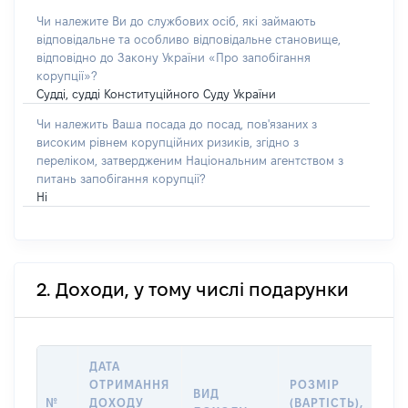
Чи належите Ви до службових осіб, які займають
відповідальне та особливо відповідальне становище,
відповідно до Закону України «Про запобігання
корупції»?
Судді, судді Конституційного Суду України
Чи належить Ваша посада до посад, пов'язаних з
високим рівнем корупційних ризиків, згідно з
переліком, затвердженим Національним агентством з
питань запобігання корупції?
Ні
2. Доходи, у тому числі подарунки
ДАТА
ІН
ОТРИМАННЯ
РОЗМІР
ВИД
ПР
№
ДОХОДУ
(ВАРТІСТЬ),