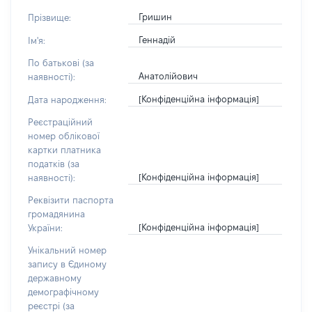
Гришин
Прізвище:
Геннадій
Ім'я:
По батькові (за
Анатолійович
наявності):
[Конфіденційна інформація]
Дата народження:
Реєстраційний
номер облікової
картки платника
податків (за
[Конфіденційна інформація]
наявності):
Реквізити паспорта
громадянина
[Конфіденційна інформація]
України:
Унікальний номер
запису в Єдиному
державному
демографічному
реєстрі (за