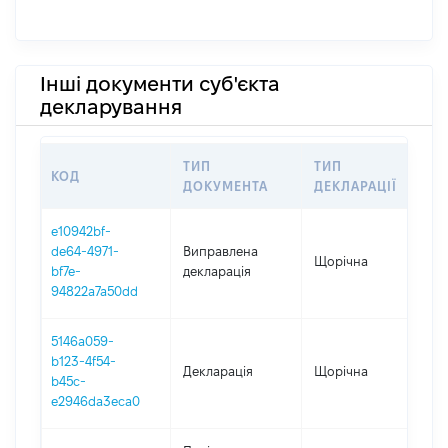
Інші документи суб'єкта
декларування
ТИП
ТИП
КОД
ПЕ
ДОКУМЕНТА
ДЕКЛАРАЦІЇ
e10942bf-
de64-4971-
Виправлена
Щорічна
202
bf7e-
декларація
94822a7a50dd
5146a059-
b123-4f54-
Декларація
Щорічна
202
b45c-
e2946da3eca0