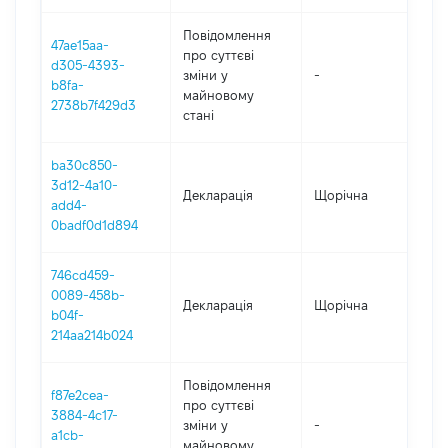
Повідомлення
47ae15aa-
про суттєві
d305-4393-
зміни y
-
202
b8fa-
майновому
2738b7f429d3
стані
ba30c850-
3d12-4a10-
Декларація
Щорічна
202
add4-
0badf0d1d894
746cd459-
0089-458b-
Декларація
Щорічна
202
b04f-
214aa214b024
Повідомлення
f87e2cea-
про суттєві
3884-4c17-
зміни y
-
202
a1cb-
майновому