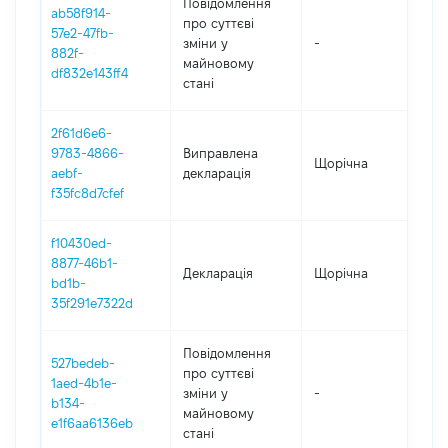
Повідомлення
ab58f914-
про суттєві
57e2-47fb-
зміни y
-
202
882f-
майновому
df832e143ff4
стані
2f61d6e6-
9783-4866-
Виправлена
Щорічна
202
aebf-
декларація
f35fc8d7cfef
f10430ed-
8877-46b1-
Декларація
Щорічна
202
bd1b-
35f291e7322d
Повідомлення
527bedeb-
про суттєві
1aed-4b1e-
зміни y
-
202
b134-
майновому
e1f6aa6136eb
стані