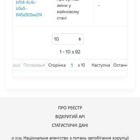
bf04-4c4c-
зміни y
-
20
b5a5-
майновому
645a502ee2f4
стані
1 - 10 з 92
Перша
Попередня
Сторінка
з
10
Наступна
Остання
ПРО РЕЄСТР
ВІДКРИТИЙ АРІ
СТАТИСТИЧНІ ДАНІ
Національне агентство з питань запобігання корупції
© 2026,