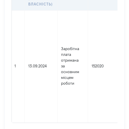
ДО
ВЛАСНІСТЬ)
Дже
Юр
осо
зар
в У
Най
Заробітна
ВЕ
плата
СУ
отримана
Код
1
13.09.2024
за
152020
де
основним
реє
місцем
юр
роботи
осі
осі
під
гро
фор
417