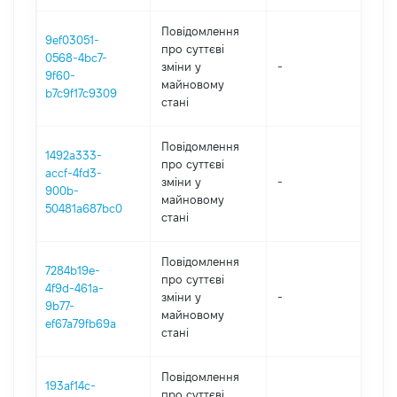
Повідомлення
9ef03051-
про суттєві
0568-4bc7-
зміни y
-
20
9f60-
майновому
b7c9f17c9309
стані
Повідомлення
1492a333-
про суттєві
accf-4fd3-
зміни y
-
20
900b-
майновому
50481a687bc0
стані
Повідомлення
7284b19e-
про суттєві
4f9d-461a-
зміни y
-
20
9b77-
майновому
ef67a79fb69a
стані
Повідомлення
193af14c-
про суттєві