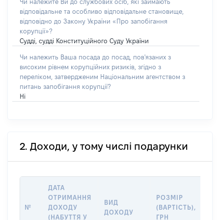
Чи належите Ви до службових осіб, які займають
відповідальне та особливо відповідальне становище,
відповідно до Закону України «Про запобігання
корупції»?
Судді, судді Конституційного Суду України
Чи належить Ваша посада до посад, пов'язаних з
високим рівнем корупційних ризиків, згідно з
переліком, затвердженим Національним агентством з
питань запобігання корупції?
Ні
2. Доходи, у тому числі подарунки
ДАТА
ІН
ОТРИМАННЯ
РОЗМІР
ВИД
ПР
№
ДОХОДУ
(ВАРТІСТЬ),
ДОХОДУ
(Д
(НАБУТТЯ У
ГРН