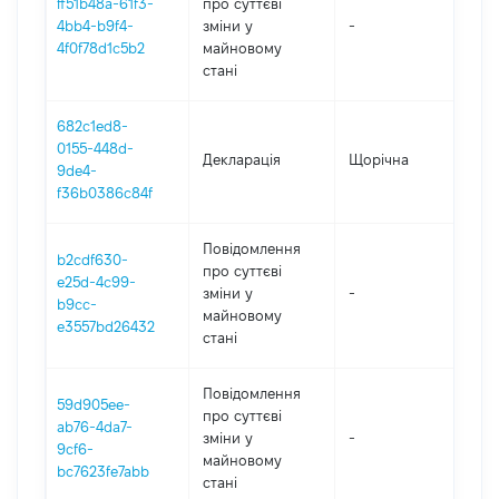
ff51b48a-61f3-
про суттєві
4bb4-b9f4-
зміни y
-
20
4f0f78d1c5b2
майновому
стані
682c1ed8-
0155-448d-
Декларація
Щорічна
20
9de4-
f36b0386c84f
Повідомлення
b2cdf630-
про суттєві
e25d-4c99-
зміни y
-
20
b9cc-
майновому
e3557bd26432
стані
Повідомлення
59d905ee-
про суттєві
ab76-4da7-
зміни y
-
20
9cf6-
майновому
bc7623fe7abb
стані