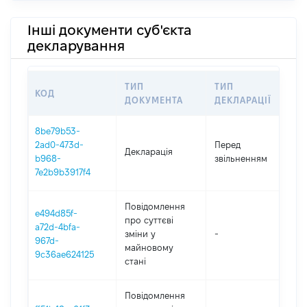
Інші документи суб'єкта
декларування
ТИП
ТИП
КОД
П
ДОКУМЕНТА
ДЕКЛАРАЦІЇ
8be79b53-
01
2ad0-473d-
Перед
Декларація
-
b968-
звільненням
14
7e2b9b3917f4
Повідомлення
e494d85f-
про суттєві
a72d-4bfa-
зміни y
-
20
967d-
майновому
9c36ae624125
стані
Повідомлення