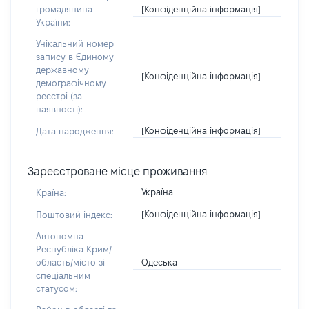
[Конфіденційна інформація]
громадянина
України:
Унікальний номер
запису в Єдиному
державному
[Конфіденційна інформація]
демографічному
реєстрі (за
наявності):
[Конфіденційна інформація]
Дата народження:
Зареєстроване місце проживання
Україна
Країна:
[Конфіденційна інформація]
Поштовий індекс:
Автономна
Республіка Крим/
Одеська
область/місто зі
спеціальним
статусом: