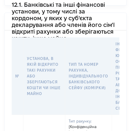
12.1. Банківські та інші фінансові
установи, у тому числі за
кордоном, у яких у суб'єкта
декларування або членів його сім'ї
відкриті рахунки або зберігаються
кошти, інше майно
ІНФОР
ФІЗИЧН
ЮРИДИ
УСТАНОВА, В
ОСОБУ,
ЯКІЙ ВІДКРИТО
ТИП ТА НОМЕР
ПРАВО
ТАКІ РАХУНКИ
РАХУНКА,
РОЗПО
№
АБО
ІНДИВІДУАЛЬНОГО
ТАКИМ
ЗБЕРІГАЮТЬСЯ
БАНКІВСЬКОГО
АБО М
КОШТИ ЧИ ІНШЕ
СЕЙФУ (КОМІРКИ)
ДО
МАЙНО
ІНДИВ
БАНКІ
СЕЙФУ 
Тип рахунку:
[Конфіденційна