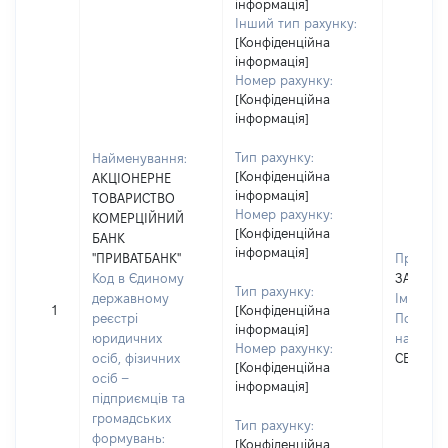
інформація]
Інший тип рахунку:
[Конфіденційна
інформація]
Номер рахунку:
[Конфіденційна
інформація]
Тип рахунку:
Найменування:
[Конфіденційна
АКЦІОНЕРНЕ
інформація]
ТОВАРИСТВО
Номер рахунку:
КОМЕРЦІЙНИЙ
[Конфіденційна
БАНК
інформація]
"ПРИВАТБАНК"
Прізвищ
Код в Єдиному
ЗАХОБА
Тип рахунку:
державному
Ім'я:
АН
1
[Конфіденційна
реєстрі
По батьк
інформація]
юридичних
наявност
Номер рахунку:
осіб, фізичних
СЕРГІЙ
[Конфіденційна
осіб –
інформація]
підприємців та
громадських
Тип рахунку:
формувань:
[Конфіденційна