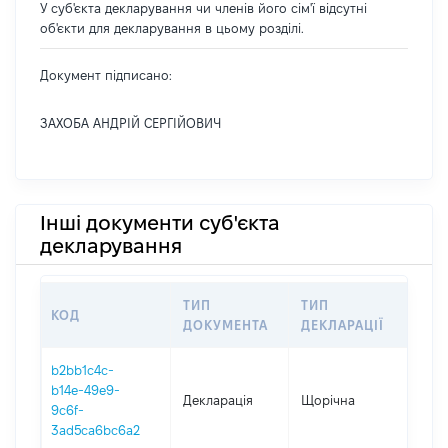
У суб'єкта декларування чи членів його сім'ї відсутні
об'єкти для декларування в цьому розділі.
Документ підписано:
ЗАХОБА АНДРІЙ СЕРГІЙОВИЧ
Інші документи суб'єкта
декларування
ТИП
ТИП
КОД
ПЕР
ДОКУМЕНТА
ДЕКЛАРАЦІЇ
b2bb1c4c-
b14e-49e9-
Декларація
Щорічна
202
9c6f-
3ad5ca6bc6a2