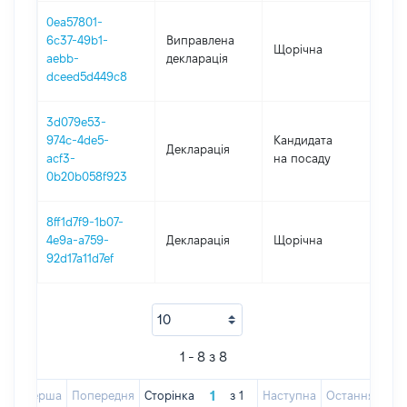
0ea57801-
6c37-49b1-
Виправлена
Щорічна
202
aebb-
декларація
dceed5d449c8
3d079e53-
974c-4de5-
Кандидата
Декларація
202
acf3-
на посаду
0b20b058f923
8ff1d7f9-1b07-
4e9a-a759-
Декларація
Щорічна
202
92d17a11d7ef
1 - 8 з 8
Перша
Попередня
Сторінка
з
1
Наступна
Остання