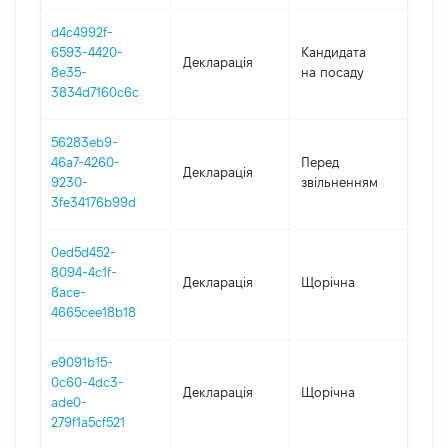
d4c4992f-
6593-4420-
Кандидата
Декларація
202
8e35-
на посаду
3834d7160c6c
56283eb9-
01.0
46a7-4260-
Перед
Декларація
-
9230-
звільненням
23.0
3fe34176b99d
0ed5d452-
8094-4c1f-
Декларація
Щорічна
202
8ace-
4665cee18b18
e9091b15-
0c60-4dc3-
Декларація
Щорічна
202
ade0-
279f1a5cf521