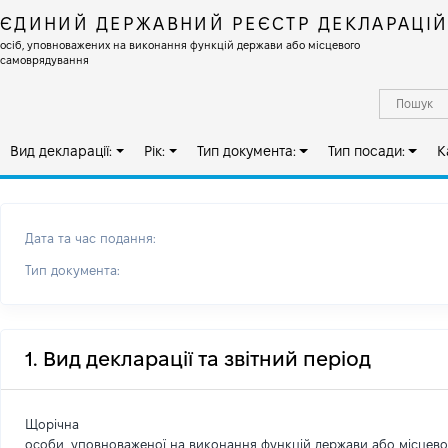
ЄДИНИЙ ДЕРЖАВНИЙ РЕЄСТР ДЕКЛАРАЦІ
осіб, уповноважених на виконання функцій держави або місцевого
самоврядування
Вид декларації:
Рік:
Тип документа:
Тип посади:
К
Дата та час подання:
Тип документа:
1. Вид декларації та звітний період
Щорічна
особи, уповноваженої на виконання функцій держави або місцев