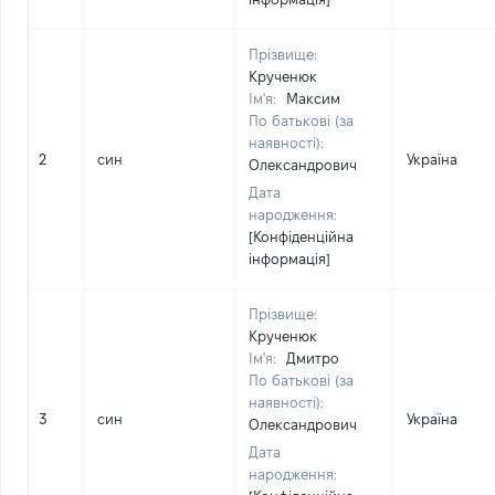
Прізвище:
Крученюк
Ім'я:
Максим
По батькові (за
наявності):
2
син
Україна
Олександрович
Дата
народження:
[Конфіденційна
інформація]
Прізвище:
Крученюк
Ім'я:
Дмитро
По батькові (за
наявності):
3
син
Україна
Олександрович
Дата
народження: