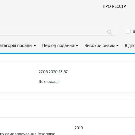
Й
ПРО РЕЄСТР
ш
атегорія посади:
Період подання:
Високий ризик:
Відп
27.05.2020 13:57
Декларація
2019
ого самоврядування (охоплює