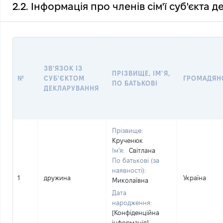
2.2. Інформація про членів сім'ї суб'єкта 
ЗВ'ЯЗОК ІЗ
ПРІЗВИЩЕ, ІМ'Я,
№
СУБ'ЄКТОМ
ГРОМАДЯН
ПО БАТЬКОВІ
ДЕКЛАРУВАННЯ
Прізвище:
Крученюк
Ім'я:
Світлана
По батькові (за
наявності):
1
дружина
Україна
Миколаївна
Дата
народження:
[Конфіденційна
інформація]