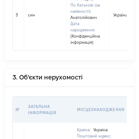
По батькові (за
наявності):
3
син
Україна
Анатолійович
Дата
народження:
[Конфіденційна
інформація]
3. Об'єкти нерухомості
ВА
ЗАГАЛЬНА
№
МІСЦЕЗНАХОДЖЕННЯ
НА
ІНФОРМАЦІЯ
НА
Країна:
Україна
Поштовий індекс: