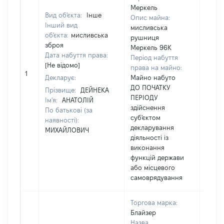
Меркель
Вид об'єкта:
Інше
Опис майна:
Інший вид
мисливська
об'єкта:
мисливська
рушниця
зброя
Меркель 96К
Дата набуття права:
Період набуття
[Не відомо]
права на майно:
[Не в
1
Декларує:
Майно набуто
ДО ПОЧАТКУ
Прізвище:
ДЕЙНЕКА
ПЕРІОДУ
Ім'я:
АНАТОЛІЙ
здійснення
По батькові (за
суб'єктом
наявності):
декларування
МИХАЙЛОВИЧ
діяльності із
виконання
функцій держави
або місцевого
самоврядування
Торгова марка:
Блайзер
Назва