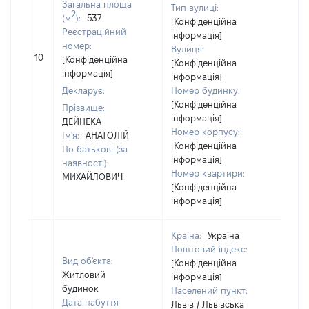
Загальна площа
Тип вулиці:
2
(м
):
537
[Конфіденційна
Реєстраційний
інформація]
номер:
Вулиця:
[Не
10
[Конфіденційна
[Конфіденційна
від
інформація]
інформація]
Декларує:
Номер будинку:
[Конфіденційна
Прізвище:
інформація]
ДЕЙНЕКА
Номер корпусу:
Ім'я:
АНАТОЛІЙ
[Конфіденційна
По батькові (за
інформація]
наявності):
Номер квартири:
МИХАЙЛОВИЧ
[Конфіденційна
інформація]
Країна:
Україна
Поштовий індекс:
Вид об'єкта:
[Конфіденційна
Житловий
інформація]
будинок
Населений пункт:
Дата набуття
Львів / Львівська