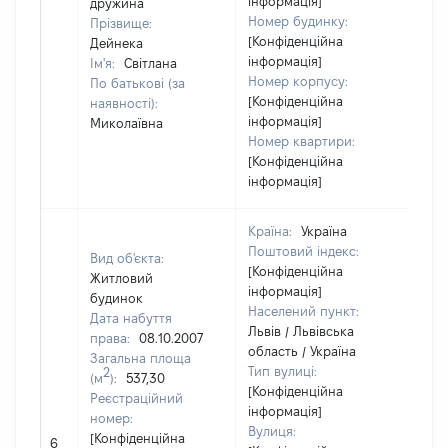
інформація]
дружина
Номер будинку:
Прізвище:
[Конфіденційна
Дейнека
інформація]
Ім'я:
Світлана
Номер корпусу:
По батькові (за
[Конфіденційна
наявності):
інформація]
Миколаївна
Номер квартири:
[Конфіденційна
інформація]
Країна:
Україна
Поштовий індекс:
Вид об'єкта:
[Конфіденційна
Житловий
інформація]
будинок
Населений пункт:
Дата набуття
Львів / Львівська
права:
08.10.2007
область / Україна
Загальна площа
Тип вулиці:
2
(м
):
537,30
[Конфіденційна
Реєстраційний
інформація]
номер:
Вулиця:
[Не
[Конфіденційна
6