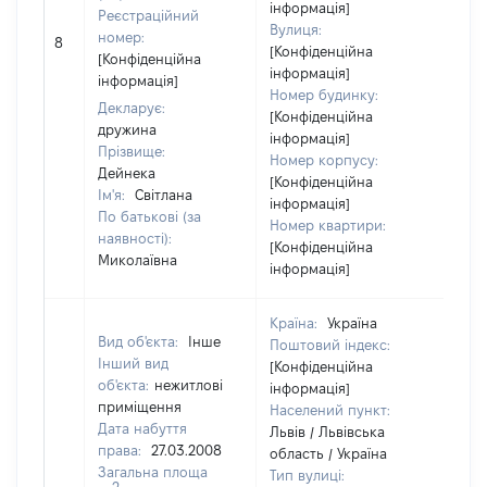
інформація]
Реєстраційний
Вулиця:
номер:
8
58
[Конфіденційна
[Конфіденційна
інформація]
інформація]
Номер будинку:
Декларує:
[Конфіденційна
дружина
інформація]
Прізвище:
Номер корпусу:
Дейнека
[Конфіденційна
Ім'я:
Світлана
інформація]
По батькові (за
Номер квартири:
наявності):
[Конфіденційна
Миколаївна
інформація]
Країна:
Україна
Вид об'єкта:
Інше
Поштовий індекс:
Інший вид
[Конфіденційна
об'єкта:
нежитлові
інформація]
приміщення
Населений пункт:
Дата набуття
Львів / Львівська
права:
27.03.2008
область / Україна
Загальна площа
Тип вулиці:
2