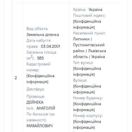
Країна:
Україна
Поштовий індекс:
[Конфіденційна
інформація]
Вид об'єкта:
Населений пункт:
Земельна ділянка
Липники /
Дата набуття
Пустомитівський
права:
03.04.2001
район / Львівська
Загальна площа
2
область / Україна
(м
):
585
Тип вулиці:
Кадастровий
[Конфіденційна
номер:
інформація]
[Конфіденційна
2
710
Вулиця:
інформація]
[Конфіденційна
Декларує:
інформація]
Прізвище:
Номер будинку:
ДЕЙНЕКА
[Конфіденційна
Ім'я:
АНАТОЛІЙ
інформація]
По батькові (за
Номер корпусу:
наявності):
[Конфіденційна
МИХАЙЛОВИЧ
інформація]