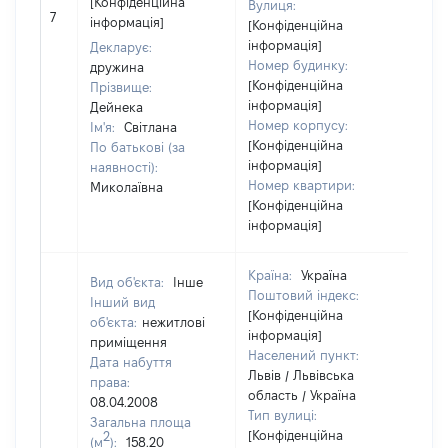
[Конфіденційна
Вулиця:
[Не
7
інформація]
[Конфіденційна
від
інформація]
Декларує:
Номер будинку:
дружина
[Конфіденційна
Прізвище:
інформація]
Дейнека
Номер корпусу:
Ім'я:
Світлана
[Конфіденційна
По батькові (за
інформація]
наявності):
Номер квартири:
Миколаївна
[Конфіденційна
інформація]
Країна:
Україна
Вид об'єкта:
Інше
Поштовий індекс:
Інший вид
[Конфіденційна
об'єкта:
нежитлові
інформація]
приміщення
Населений пункт:
Дата набуття
Львів / Львівська
права:
область / Україна
08.04.2008
Тип вулиці:
Загальна площа
[Конфіденційна
2
(м
):
158.20