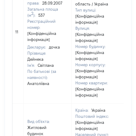
права:
28.09.2007
область / Україна
Загальна площа
Тип вулиці:
2
(м
):
537
[Конфіденційна
Реєстраційний
інформація]
номер:
Вулиця:
[Не
11
[Конфіденційна
[Конфіденційна
від
інформація]
інформація]
Номер будинку:
Декларує:
дочка
[Конфіденційна
Прізвище:
інформація]
Дейнека
Номер корпусу:
Ім'я:
Світлана
[Конфіденційна
По батькові (за
інформація]
наявності):
Номер квартири:
Анатоліївна
[Конфіденційна
інформація]
Країна:
Україна
Поштовий індекс:
Вид об'єкта:
[Конфіденційна
Житловий
інформація]
будинок
Населений пункт: