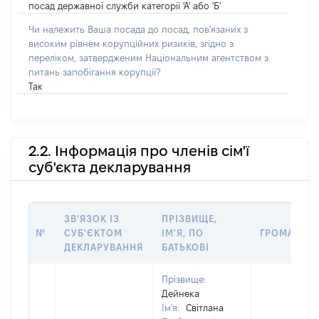
посад державної служби категорії 'А' або 'Б'
Чи належить Ваша посада до посад, пов'язаних з
високим рівнем корупційних ризиків, згідно з
переліком, затвердженим Національним агентством з
питань запобігання корупції?
Так
2.2. Інформація про членів сім'ї
суб'єкта декларування
ЗВ'ЯЗОК ІЗ
ПРІЗВИЩЕ,
№
СУБ'ЄКТОМ
ІМ'Я, ПО
ГРОМАДЯН
ДЕКЛАРУВАННЯ
БАТЬКОВІ
Прізвище:
Дейнека
Ім'я:
Світлана