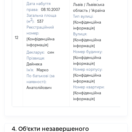
Дата набуття
Львів / Львівська
права:
08.10.2007
область / Україна
Загальна площа
Тип вулиці:
2
(м
):
537
[Конфіденційна
Реєстраційний
інформація]
номер:
Вулиця:
[Не
12
[Конфіденційна
[Конфіденційна
від
інформація]
інформація]
Номер будинку:
Декларує:
син
[Конфіденційна
Прізвище:
інформація]
Дейнека
Номер корпусу:
Ім'я:
Марко
[Конфіденційна
По батькові (за
інформація]
наявності):
Номер квартири:
Анатолійович
[Конфіденційна
інформація]
4. Об'єкти незавершеного