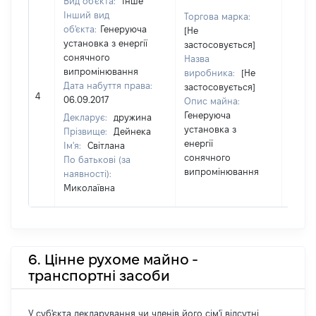
Вид об'єкта:
Інше
Інший вид
Торгова марка:
об'єкта:
Генеруюча
[Не
установка з енергії
застосовується]
сонячного
Назва
випромінювання
виробника:
[Не
Дата набуття права:
застосовується]
75178
4
06.09.2017
Опис майна:
Генеруюча
Декларує:
дружина
установка з
Прізвище:
Дейнека
енергії
Ім'я:
Світлана
сонячного
По батькові (за
випромінювання
наявності):
Миколаївна
6. Цінне рухоме майно -
транспортні засоби
У суб'єкта декларування чи членів його сім'ї відсутні