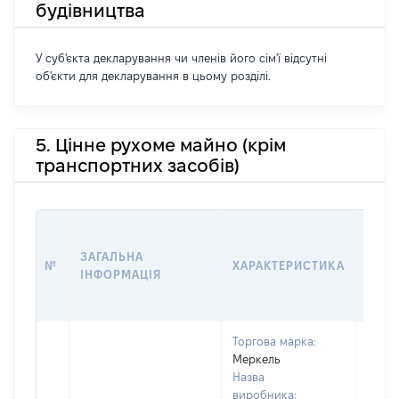
будівництва
У суб'єкта декларування чи членів його сім'ї відсутні
об'єкти для декларування в цьому розділі.
5. Цінне рухоме майно (крім
транспортних засобів)
ВАРТ
ДАТУ
ЗАГАЛЬНА
№
ХАРАКТЕРИСТИКА
У ВЛ
ІНФОРМАЦІЯ
ВОЛ
КОР
Торгова марка:
Меркель
Назва
виробника: