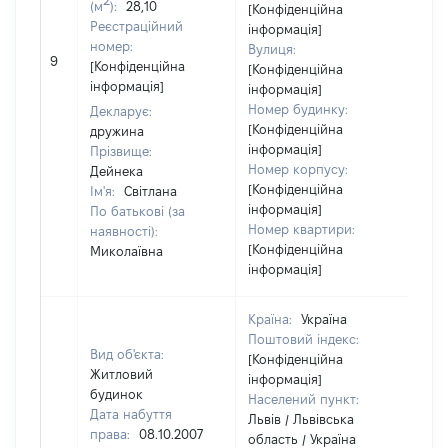
(м
):
28,10
[Конфіденційна
Реєстраційний
інформація]
номер:
Вулиця:
9
10
[Конфіденційна
[Конфіденційна
інформація]
інформація]
Номер будинку:
Декларує:
[Конфіденційна
дружина
інформація]
Прізвище:
Номер корпусу:
Дейнека
[Конфіденційна
Ім'я:
Світлана
інформація]
По батькові (за
Номер квартири:
наявності):
[Конфіденційна
Миколаївна
інформація]
Країна:
Україна
Поштовий індекс:
Вид об'єкта:
[Конфіденційна
Житловий
інформація]
будинок
Населений пункт:
Дата набуття
Львів / Львівська
права:
08.10.2007
область / Україна