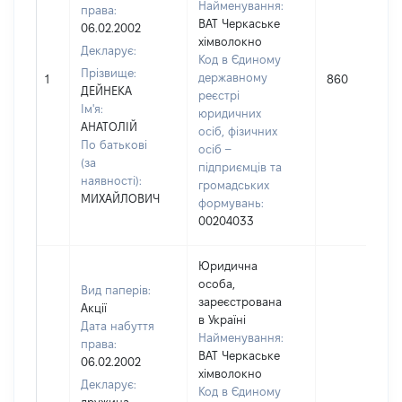
Найменування:
права:
ВАТ Черкаське
06.02.2002
хімволокно
Декларує:
Код в Єдиному
Прізвище:
державному
1
860
ДЕЙНЕКА
реєстрі
Ім'я:
юридичних
АНАТОЛІЙ
осіб, фізичних
По батькові
осіб –
(за
підприємців та
наявності):
громадських
МИХАЙЛОВИЧ
формувань:
00204033
Юридична
особа,
Вид паперів:
зареєстрована
Акції
в Україні
Дата набуття
Найменування:
права:
ВАТ Черкаське
06.02.2002
хімволокно
Декларує:
Код в Єдиному