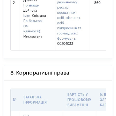
дружина
державному
2
860
Прізвище:
реєстрі
Дейнека
юридичних
Ім'я:
Світлана
осіб, фізичних
По батькові
осіб –
(за
підприємців та
наявності):
громадських
Миколаївна
формувань:
00204033
8. Корпоративні права
ВАРТІСТЬ У
% ВІД
ЗАГАЛЬНА
№
ГРОШОВОМУ
ЗАГАЛЬ
ІНФОРМАЦІЯ
ВИРАЖЕННІ
КАПІТАЛ