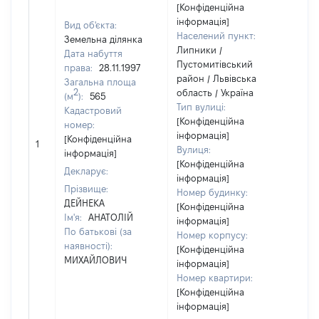
[Конфіденційна
інформація]
Вид об'єкта:
Населений пункт:
Земельна ділянка
Липники /
Дата набуття
Пустомитівський
права:
28.11.1997
район / Львівська
Загальна площа
2
область / Україна
(м
):
565
Тип вулиці:
Кадастровий
[Конфіденційна
номер:
інформація]
[Не
[Конфіденційна
1
Вулиця:
від
інформація]
[Конфіденційна
Декларує:
інформація]
Прізвище:
Номер будинку:
ДЕЙНЕКА
[Конфіденційна
Ім'я:
АНАТОЛІЙ
інформація]
По батькові (за
Номер корпусу:
наявності):
[Конфіденційна
МИХАЙЛОВИЧ
інформація]
Номер квартири:
[Конфіденційна
інформація]