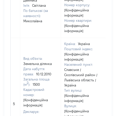
Дейнека
Номер корпусу:
Ім'я:
Світлана
[Конфіденційна
По батькові (за
інформація]
наявності):
Номер квартири:
Миколаївна
[Конфіденційна
інформація]
Країна:
Україна
Поштовий індекс:
[Конфіденційна
Вид об'єкта:
інформація]
Земельна ділянка
Населений пункт:
Дата набуття
Славське /
права:
10.12.2010
Сколівський район /
Загальна площа
Львівська область /
2
(м
):
1500
Україна
Кадастровий
Тип вулиці:
номер:
[Конфіденційна
[Конфіденційна
інформація]
5
146
інформація]
Вулиця:
[Конфіденційна
Декларує: