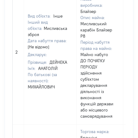
виробника:
Блайзер
Вид об'єкта:
Інше
Опис майна:
Інший вид
Мисливський
об'єкта:
Мисливська
карабін Блайзер
зброя
Р8
Дата набуття права:
Період набуття
[Не відомо]
права на майно:
[Не в
2
Декларує:
Майно набуто
ДО ПОЧАТКУ
Прізвище:
ДЕЙНЕКА
ПЕРІОДУ
Ім'я:
АНАТОЛІЙ
здійснення
По батькові (за
суб'єктом
наявності):
декларування
МИХАЙЛОВИЧ
діяльності із
виконання
функцій держави
або місцевого
самоврядування
Торгова марка:
Браунінг