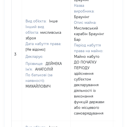
Назва
виробника:
Браунінг
Вид об'єкта:
Інше
Опис майна:
Інший вид
Мисливський
об'єкта:
мисливська
карабін Браунінг
зброя
Бар
Дата набуття права:
Період набуття
[Не відомо]
права на майно:
[Не в
3
Декларує:
Майно набуто
ДО ПОЧАТКУ
Прізвище:
ДЕЙНЕКА
ПЕРІОДУ
Ім'я:
АНАТОЛІЙ
здійснення
По батькові (за
суб'єктом
наявності):
декларування
МИХАЙЛОВИЧ
діяльності із
виконання
функцій держави
або місцевого
самоврядування