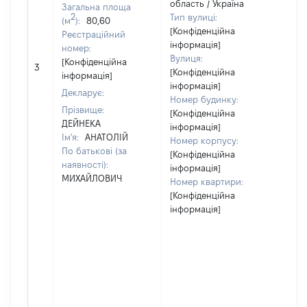
область / Україна
Загальна площа
2
Тип вулиці:
(м
):
80,60
[Конфіденційна
Реєстраційний
інформація]
номер:
Вулиця:
[Не
[Конфіденційна
3
[Конфіденційна
від
інформація]
інформація]
Декларує:
Номер будинку:
Прізвище:
[Конфіденційна
ДЕЙНЕКА
інформація]
Ім'я:
АНАТОЛІЙ
Номер корпусу:
По батькові (за
[Конфіденційна
наявності):
інформація]
МИХАЙЛОВИЧ
Номер квартири:
[Конфіденційна
інформація]