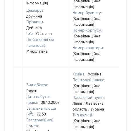
[Конфіденційна
від
інформація]
інформація]
Декларує:
Номер будинку:
дружина
[Конфіденційна
Прізвище:
інформація]
Дейнека
Номер корпусу:
Ім'я:
Світлана
[Конфіденційна
По батькові (за
інформація]
наявності):
Номер квартири:
Миколаївна
[Конфіденційна
інформація]
Країна:
Україна
Поштовий індекс:
Вид об'єкта:
[Конфіденційна
Гараж
інформація]
Дата набуття
Населений пункт:
права:
08.10.2007
Львів / Львівська
Загальна площа
область / Україна
2
(м
):
72,50
Тип вулиці:
Реєстраційний
[Конфіденційна
номер:
інформація]