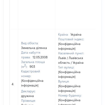
Країна:
Україна
Поштовий індекс:
Вид об'єкта:
[Конфіденційна
Земельна ділянка
інформація]
Дата набуття
Населений пункт:
права:
12.05.2008
Львів / Львівська
Загальна площа
область / Україна
2
(м
):
903
Тип вулиці:
Кадастровий
[Конфіденційна
номер:
інформація]
[Конфіденційна
Вулиця:
[Не
4
інформація]
[Конфіденційна
від
інформація]
Декларує:
Номер будинку:
дружина
[Конфіденційна
Прізвище:
інформація]