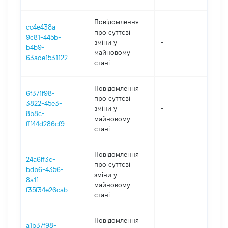
Повідомлення
cc4e438a-
про суттєві
9c81-445b-
зміни y
-
202
b4b9-
майновому
63ade1531122
стані
Повідомлення
6f371f98-
про суттєві
3822-45e3-
зміни y
-
202
8b8c-
майновому
fff44d286cf9
стані
Повідомлення
24a6ff3c-
про суттєві
bdb6-4356-
зміни y
-
202
8a1f-
майновому
f35f34e26cab
стані
Повідомлення
a1b37f98-