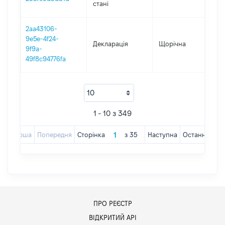
стані
2aa43106-
9e5e-4f24-
Декларація
Щорічна
202
9f9a-
49f8c94776fa
1 - 10 з 349
Перша
Попередня
Сторінка
з
35
Наступна
Остання
ПРО РЕЄСТР
ВІДКРИТИЙ АРІ