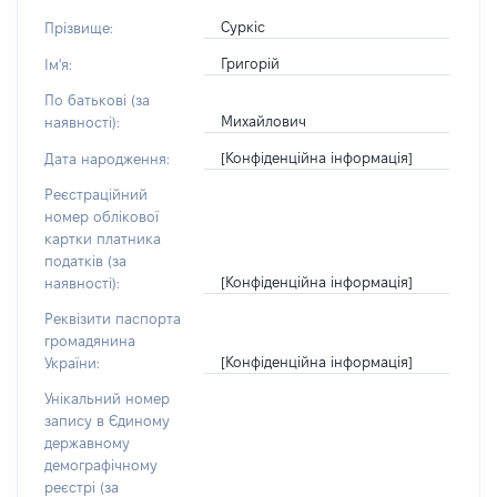
Суркіс
Прізвище:
Григорій
Ім'я:
По батькові (за
Михайлович
наявності):
[Конфіденційна інформація]
Дата народження:
Реєстраційний
номер облікової
картки платника
податків (за
[Конфіденційна інформація]
наявності):
Реквізити паспорта
громадянина
[Конфіденційна інформація]
України:
Унікальний номер
запису в Єдиному
державному
демографічному
реєстрі (за