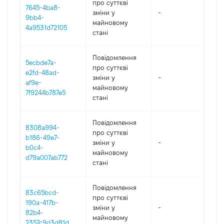
про суттєві
7645-4ba8-
зміни y
-
202
9bb4-
майновому
4a9531d72105
стані
Повідомлення
5ecbde7a-
про суттєві
e2fd-48ad-
зміни y
-
202
af9e-
майновому
7f9244b787e5
стані
Повідомлення
8308a994-
про суттєві
b186-49e7-
зміни y
-
202
b0c4-
майновому
d79a007ab772
стані
Повідомлення
83c65bcd-
про суттєві
190a-417b-
зміни y
-
202
82b4-
майновому
2357c9d3d81d