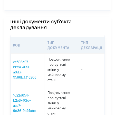
Інші документи суб'єкта
декларування
ТИП
ТИП
КОД
ПЕ
ДОКУМЕНТА
ДЕКЛАРАЦІЇ
Повідомлення
ee598a07-
про суттєві
8b54-4090-
зміни y
-
202
a8d3-
майновому
9566b3318208
стані
Повідомлення
1d22d654-
про суттєві
b2e8-40fd-
зміни y
-
202
aaa7-
майновому
9d8619e44abc
стані