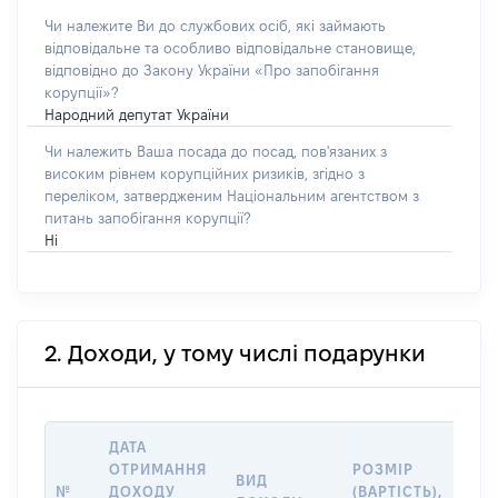
Чи належите Ви до службових осіб, які займають
відповідальне та особливо відповідальне становище,
відповідно до Закону України «Про запобігання
корупції»?
Народний депутат України
Чи належить Ваша посада до посад, пов'язаних з
високим рівнем корупційних ризиків, згідно з
переліком, затвердженим Національним агентством з
питань запобігання корупції?
Ні
2. Доходи, у тому числі подарунки
ДАТА
ІН
ОТРИМАННЯ
РОЗМІР
ВИД
ПР
№
ДОХОДУ
(ВАРТІСТЬ),