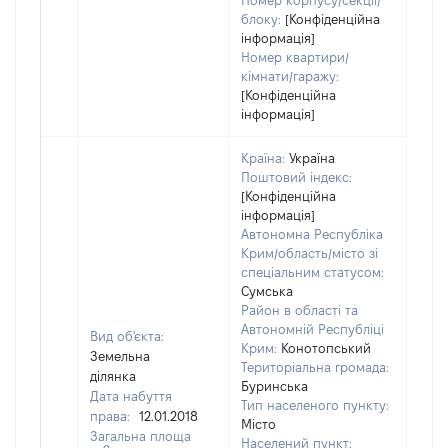
Номер корпусу/секції/
блоку:
[Конфіденційна
інформація]
Номер квартири/
кімнати/гаражу:
[Конфіденційна
інформація]
Країна:
Україна
Поштовий індекс:
[Конфіденційна
інформація]
Автономна Республіка
Крим/область/місто зі
спеціальним статусом:
Сумська
Район в області та
Автономній Республіці
Вид об'єкта:
Крим:
Конотопський
Земельна
Територіальна громада:
ділянка
Буринська
Дата набуття
Тип населеного пункту:
права:
12.01.2018
Місто
Загальна площа
Населений пункт: