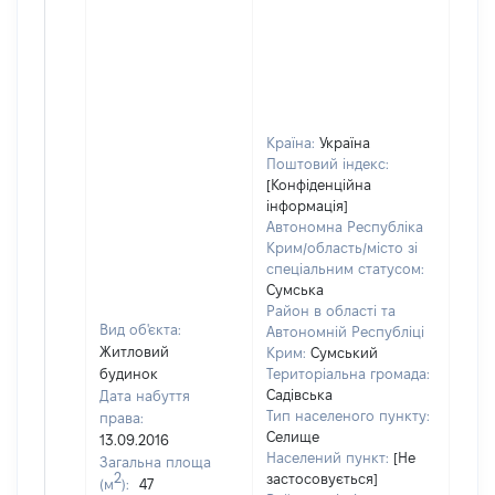
Країна:
Україна
Поштовий індекс:
[Конфіденційна
інформація]
Автономна Республіка
Крим/область/місто зі
спеціальним статусом:
Сумська
Район в області та
Вид об'єкта:
Автономній Республіці
Житловий
Крим:
Сумський
будинок
Територіальна громада:
Садівська
Дата набуття
Тип населеного пункту:
права:
Селище
13.09.2016
Населений пункт:
[Не
Загальна площа
2
застосовується]
(м
):
47
[Не