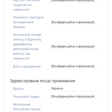
картки платника
податків (за
наявності):
Реквізити паспорта
[Конфіденційна інформація]
громадянина
України:
Унікальний номер
запису в Єдиному
державному
[Конфіденційна інформація]
демографічному
реєстрі (за
наявності):
[Конфіденційна інформація]
Дата народження:
Зареєстроване місце проживання
Україна
Країна:
[Конфіденційна інформація]
Поштовий індекс:
Автономна
Республіка Крим/