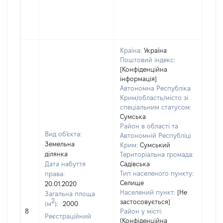
Країна:
Україна
Поштовий індекс:
[Конфіденційна
інформація]
Автономна Республіка
Крим/область/місто зі
спеціальним статусом:
Сумська
Район в області та
Вид об'єкта:
Автономній Республіці
Земельна
Крим:
Сумський
ділянка
Територіальна громада:
Дата набуття
Садівська
Тип населеного пункту:
права:
Селище
20.01.2020
Населений пункт:
[Не
Загальна площа
2
застосовується]
(м
):
2000
[Не
8
Район у місті:
заст
Реєстраційний
[Конфіденційна