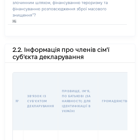
злочинним шляхом, фінансуванню тероризму та
фінансуванню розповсюдження зброї масового
знищення”?
Ні
2.2. Інформація про членів сім'ї
суб'єкта декларування
П
І
Б
ПРІЗВИЩЕ, ІМʼЯ,
І
ЗВʼЯЗОК ІЗ
ПО БАТЬКОВІ (ЗА
№
СУБʼЄКТОМ
НАЯВНОСТІ) ДЛЯ
ГРОМАДЯНСТВО
У
ДЕКЛАРУВАННЯ
ІДЕНТИФІКАЦІЇ В
Д
УКРАЇНІ