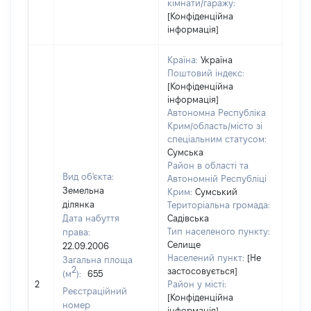
кімнати/гаражу:
[Конфіденційна
інформація]
Країна:
Україна
Поштовий індекс:
[Конфіденційна
інформація]
Автономна Республіка
Крим/область/місто зі
спеціальним статусом:
Сумська
Район в області та
Вид об'єкта:
Автономній Республіці
Земельна
Крим:
Сумський
ділянка
Територіальна громада:
Дата набуття
Садівська
Тип населеного пункту:
права:
Селище
22.09.2006
Населений пункт:
[Не
Загальна площа
2
застосовується]
(м
):
655
[Не
2
Район у місті:
заст
Реєстраційний
[Конфіденційна
номер
інформація]