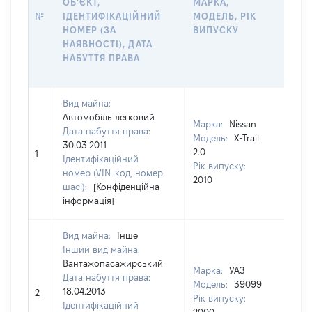
ОБʼЄКТ,
МАРКА,
ПР
№
ІДЕНТИФІКАЦІЙНИЙ
МОДЕЛЬ, РІК
ЗА
НОМЕР (ЗА
ВИПУСКУ
ОС
НАЯВНОСТІ), ДАТА
ГР
НАБУТТЯ ПРАВА
ОЦ
ГР
Вид майна:
256
Автомобіль легковий
Тип
Марка:
Nissan
Дата набуття права:
вар
Модель:
X-Trail
30.03.2011
май
2.0
1
Ідентифікаційний
варт
Рік випуску:
номер (VIN-код, номер
дат
2010
шасі):
[Конфіденційна
наб
інформація]
пра
Вид майна:
Інше
Інший вид майна:
Вантажопасажирський
Марка:
УАЗ
Дата набуття права:
Модель:
39099
18.04.2013
[Не 
2
Рік випуску:
Ідентифікаційний