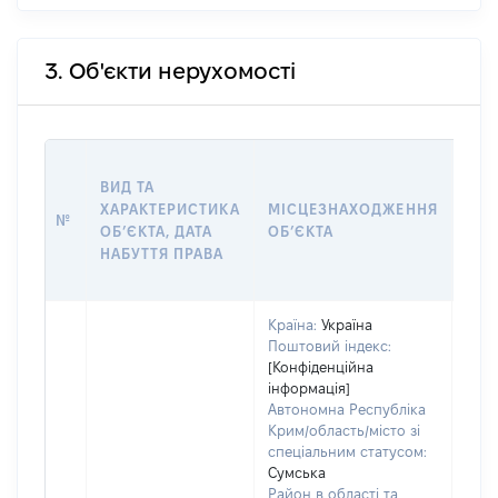
3. Об'єкти нерухомості
ВАР
ВИД ТА
ДАТ
ХАРАКТЕРИСТИКА
МІСЦЕЗНАХОДЖЕННЯ
ПРА
№
ОБʼЄКТА, ДАТА
ОБʼЄКТА
ОС
НАБУТТЯ ПРАВА
ГР
ОЦІ
Країна:
Україна
Поштовий індекс:
[Конфіденційна
інформація]
Автономна Республіка
Крим/область/місто зі
спеціальним статусом:
Сумська
Район в області та