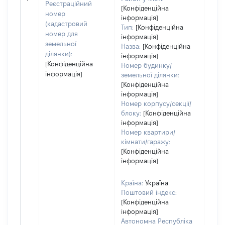
Реєстраційний
варт
[Конфіденційна
номер
інформація]
набу
(кадастровий
Тип:
[Конфіденційна
номер для
інформація]
земельної
Назва:
[Конфіденційна
ділянки):
інформація]
[Конфіденційна
Номер будинку/
інформація]
земельної ділянки:
[Конфіденційна
інформація]
Номер корпусу/секції/
блоку:
[Конфіденційна
інформація]
Номер квартири/
кімнати/гаражу:
[Конфіденційна
інформація]
Країна:
Україна
Поштовий індекс:
[Конфіденційна
інформація]
Автономна Республіка