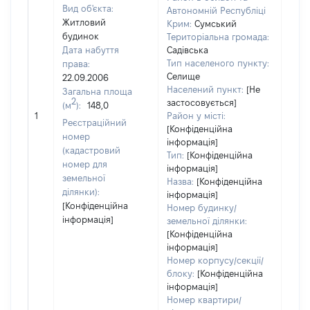
Вид об'єкта:
Автономній Республіці
Житловий
Крим:
Сумський
будинок
Територіальна громада:
Дата набуття
Садівська
Тип населеного пункту:
права:
Селище
22.09.2006
492
Населений пункт:
[Не
Загальна площа
Тип 
2
застосовується]
(м
):
148,0
обʼє
1
Район у місті:
Реєстраційний
варт
[Конфіденційна
номер
інформація]
набу
(кадастровий
Тип:
[Конфіденційна
номер для
інформація]
земельної
Назва:
[Конфіденційна
ділянки):
інформація]
[Конфіденційна
Номер будинку/
інформація]
земельної ділянки:
[Конфіденційна
інформація]
Номер корпусу/секції/
блоку:
[Конфіденційна
інформація]
Номер квартири/