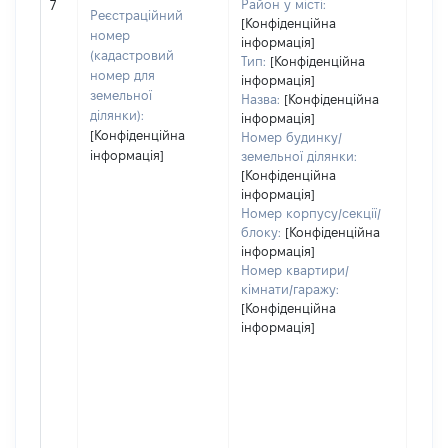
Район у місті:
7
заст
Реєстраційний
[Конфіденційна
номер
інформація]
(кадастровий
Тип:
[Конфіденційна
номер для
інформація]
земельної
Назва:
[Конфіденційна
ділянки):
інформація]
[Конфіденційна
Номер будинку/
інформація]
земельної ділянки:
[Конфіденційна
інформація]
Номер корпусу/секції/
блоку:
[Конфіденційна
інформація]
Номер квартири/
кімнати/гаражу:
[Конфіденційна
інформація]