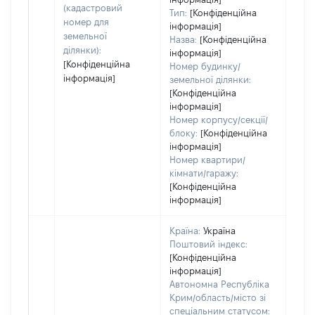
(кадастровий
Тип:
[Конфіденційна
номер для
інформація]
земельної
Назва:
[Конфіденційна
ділянки):
інформація]
[Конфіденційна
Номер будинку/
інформація]
земельної ділянки:
[Конфіденційна
інформація]
Номер корпусу/секції/
блоку:
[Конфіденційна
інформація]
Номер квартири/
кімнати/гаражу:
[Конфіденційна
інформація]
Країна:
Україна
Поштовий індекс:
[Конфіденційна
інформація]
Автономна Республіка
Крим/область/місто зі
спеціальним статусом: