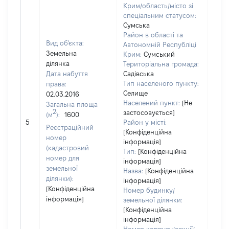
Крим/область/місто зі
спеціальним статусом:
Сумська
Район в області та
Вид об'єкта:
Автономній Республіці
Земельна
Крим:
Сумський
ділянка
Територіальна громада:
Дата набуття
Садівська
Тип населеного пункту:
права:
Селище
02.03.2016
2108
Населений пункт:
[Не
Загальна площа
Тип 
2
застосовується]
(м
):
1600
обʼє
5
Район у місті:
Реєстраційний
варт
[Конфіденційна
номер
інформація]
набу
(кадастровий
Тип:
[Конфіденційна
номер для
інформація]
земельної
Назва:
[Конфіденційна
ділянки):
інформація]
[Конфіденційна
Номер будинку/
інформація]
земельної ділянки:
[Конфіденційна
інформація]