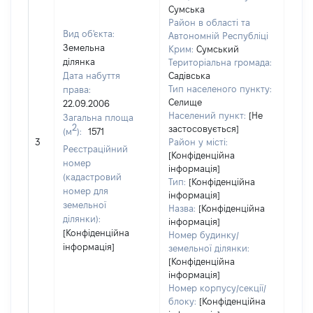
Сумська
Район в області та
Вид об'єкта:
Автономній Республіці
Земельна
Крим:
Сумський
ділянка
Територіальна громада:
Дата набуття
Садівська
Тип населеного пункту:
права:
Селище
22.09.2006
7792
Населений пункт:
[Не
Загальна площа
Тип 
2
застосовується]
(м
):
1571
обʼє
3
Район у місті:
Реєстраційний
варт
[Конфіденційна
номер
інформація]
набу
(кадастровий
Тип:
[Конфіденційна
номер для
інформація]
земельної
Назва:
[Конфіденційна
ділянки):
інформація]
[Конфіденційна
Номер будинку/
інформація]
земельної ділянки:
[Конфіденційна
інформація]
Номер корпусу/секції/
блоку:
[Конфіденційна