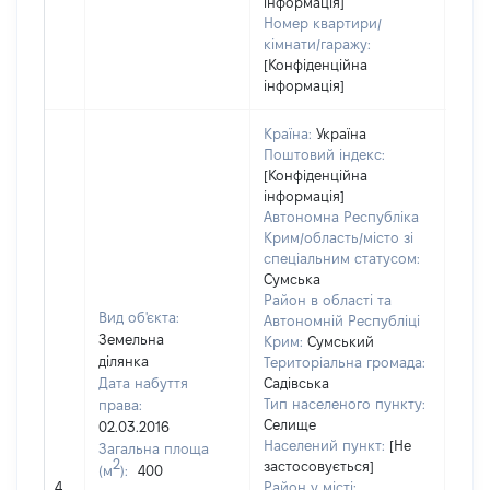
інформація]
Номер квартири/
кімнати/гаражу:
[Конфіденційна
інформація]
Країна:
Україна
Поштовий індекс:
[Конфіденційна
інформація]
Автономна Республіка
Крим/область/місто зі
спеціальним статусом:
Сумська
Район в області та
Вид об'єкта:
Автономній Республіці
Земельна
Крим:
Сумський
ділянка
Територіальна громада:
Дата набуття
Садівська
Тип населеного пункту:
права:
Селище
02.03.2016
1520
Населений пункт:
[Не
Загальна площа
Тип 
2
застосовується]
(м
):
400
обʼє
4
Район у місті: