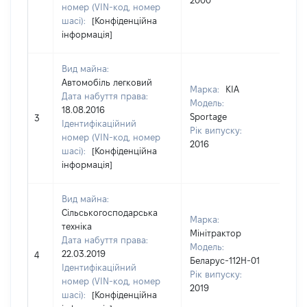
2000
номер (VIN-код, номер
шасі):
[Конфіденційна
інформація]
Вид майна:
556
Автомобіль легковий
Тип
Марка:
KIA
Дата набуття права:
вар
Модель:
18.08.2016
май
Sportage
3
Ідентифікаційний
варт
Рік випуску:
номер (VIN-код, номер
дат
2016
шасі):
[Конфіденційна
наб
інформація]
пра
Вид майна:
116
Сільськогосподарська
Марка:
Тип
техніка
Мінітрактор
вар
Дата набуття права:
Модель:
май
22.03.2019
4
Беларус-112Н-01
варт
Ідентифікаційний
Рік випуску:
дат
номер (VIN-код, номер
2019
наб
шасі):
[Конфіденційна
пра