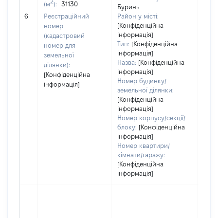
2
(м
):
31130
Буринь
[Не
6
Реєстраційний
Район у місті:
заст
[Конфіденційна
номер
інформація]
(кадастровий
Тип:
[Конфіденційна
номер для
інформація]
земельної
Назва:
[Конфіденційна
ділянки):
інформація]
[Конфіденційна
Номер будинку/
інформація]
земельної ділянки:
[Конфіденційна
інформація]
Номер корпусу/секції/
блоку:
[Конфіденційна
інформація]
Номер квартири/
кімнати/гаражу:
[Конфіденційна
інформація]