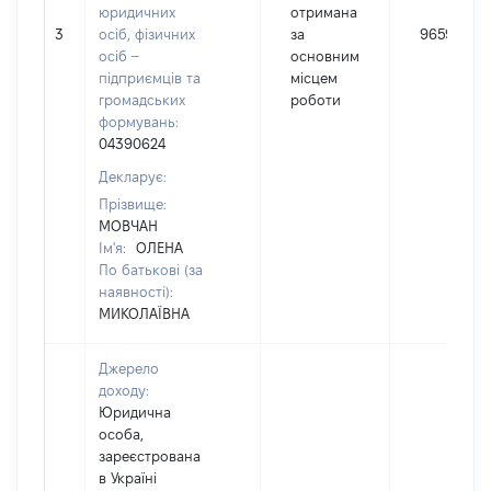
юридичних
отримана
3
осіб, фізичних
за
96594
осіб –
основним
підприємців та
місцем
громадських
роботи
формувань:
04390624
Декларує:
Прізвище:
МОВЧАН
Ім'я:
ОЛЕНА
По батькові (за
наявності):
МИКОЛАЇВНА
Джерело
доходу:
Юридична
особа,
зареєстрована
в Україні