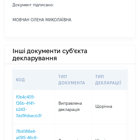
Документ підписано:
МОВЧАН ОЛЕНА МИКОЛАЇВНА
Інші документи суб'єкта
декларування
ТИП
ТИП
КОД
ПЕР
ДОКУМЕНТА
ДЕКЛАРАЦІЇ
f0b4c405-
f26b-4141-
Виправлена
Щорічна
2025
b243-
декларація
7dd5fdbecb3f
78d088e4-
a095-46c6-