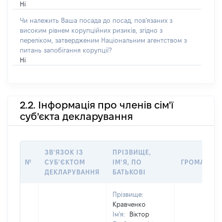
Ні
Чи належить Ваша посада до посад, пов'язаних з
високим рівнем корупційних ризиків, згідно з
переліком, затвердженим Національним агентством з
питань запобігання корупції?
Ні
2.2. Інформація про членів сім'ї
суб'єкта декларування
ЗВ'ЯЗОК ІЗ
ПРІЗВИЩЕ,
№
СУБ'ЄКТОМ
ІМ'Я, ПО
ГРОМАДЯН
ДЕКЛАРУВАННЯ
БАТЬКОВІ
Прізвище:
Кравченко
Ім'я:
Віктор