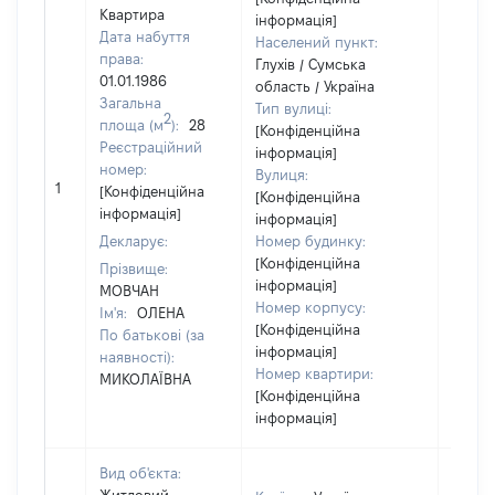
Квартира
інформація]
Дата набуття
Населений пункт:
права:
Глухів / Сумська
01.01.1986
область / Україна
Загальна
Тип вулиці:
2
площа (м
):
28
[Конфіденційна
Реєстраційний
інформація]
номер:
Вулиця:
1
[Не ві
[Конфіденційна
[Конфіденційна
інформація]
інформація]
Декларує:
Номер будинку:
[Конфіденційна
Прізвище:
інформація]
МОВЧАН
Номер корпусу:
Ім'я:
ОЛЕНА
[Конфіденційна
По батькові (за
інформація]
наявності):
Номер квартири:
МИКОЛАЇВНА
[Конфіденційна
інформація]
Вид об'єкта: