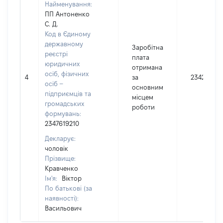
Найменування:
ПП Антоненко
С. Д.
Код в Єдиному
державному
Заробітна
реєстрі
плата
юридичних
отримана
осіб, фізичних
4
за
23420
осіб –
основним
підприємців та
місцем
громадських
роботи
формувань:
2347619210
Декларує:
чоловік
Прізвище:
Кравченко
Ім'я:
Віктор
По батькові (за
наявності):
Васильович