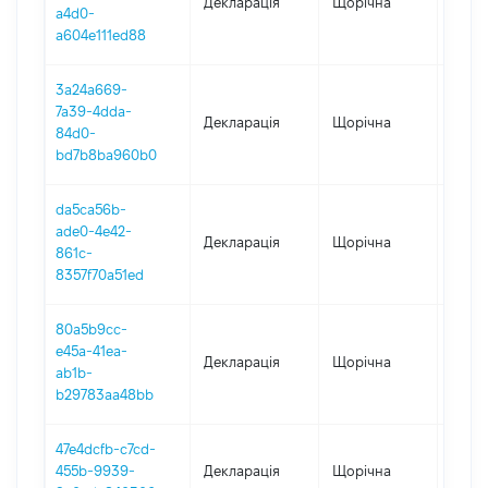
Декларація
Щорічна
2025
a4d0-
a604e111ed88
3a24a669-
7a39-4dda-
Декларація
Щорічна
2024
84d0-
bd7b8ba960b0
da5ca56b-
ade0-4e42-
Декларація
Щорічна
2023
861c-
8357f70a51ed
80a5b9cc-
e45a-41ea-
Декларація
Щорічна
2022
ab1b-
b29783aa48bb
47e4dcfb-c7cd-
455b-9939-
Декларація
Щорічна
2021