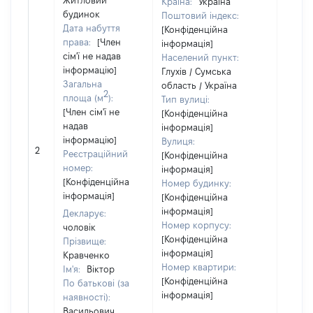
Житловий
Країна:
Україна
будинок
Поштовий індекс:
Дата набуття
[Конфіденційна
права:
[Член
інформація]
сім'ї не надав
Населений пункт:
інформацію]
Глухів / Сумська
Загальна
область / Україна
2
площа (м
):
Тип вулиці:
[Член сім'ї не
[Конфіденційна
надав
інформація]
[Член 
інформацію]
Вулиця:
2
не на
Реєстраційний
[Конфіденційна
інфор
номер:
інформація]
[Конфіденційна
Номер будинку:
інформація]
[Конфіденційна
інформація]
Декларує:
Номер корпусу:
чоловік
[Конфіденційна
Прізвище:
інформація]
Кравченко
Номер квартири:
Ім'я:
Віктор
[Конфіденційна
По батькові (за
інформація]
наявності):
Васильович