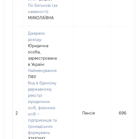
По батькові (за
наявності):
МИКОЛАЇВНА
Джерело
доходу:
Юридична
особа,
зареєстрована
в Україні
Найменування:
ПФУ
Код в Єдиному
державному
реєстрі
юридичних
осіб, фізичних
2
Пенсія
69646
осіб –
підприємців та
громадських
формувань:
37437447