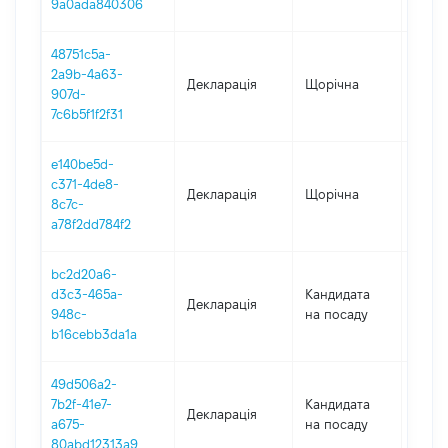
9a0ada840306
48751c5a-
2a9b-4a63-
Декларація
Щорічна
2020
907d-
7c6b5f1f2f31
e140be5d-
c371-4de8-
Декларація
Щорічна
2019
8c7c-
a78f2dd784f2
bc2d20a6-
d3c3-465a-
Кандидата
Декларація
2017
948c-
на посаду
b16cebb3da1a
49d506a2-
7b2f-41e7-
Кандидата
Декларація
2016
a675-
на посаду
80abd12313a9