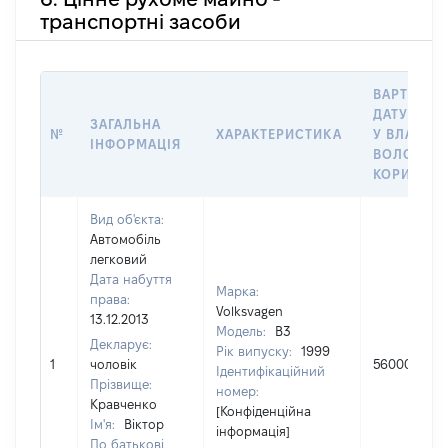
транспортні засоби
ВАРТІСТЬ 
ДАТУ НАБ
ЗАГАЛЬНА
№
ХАРАКТЕРИСТИКА
У ВЛАСНІС
ІНФОРМАЦІЯ
ВОЛОДІНН
КОРИСТУВ
Вид об'єкта:
Автомобіль
легковий
Дата набуття
Марка:
права:
Volksvagen
13.12.2013
Модель:
B3
Декларує:
Рік випуску:
1999
1
чоловік
56000
Ідентифікаційний
Прізвище:
номер:
Кравченко
[Конфіденційна
Ім'я:
Віктор
інформація]
По батькові