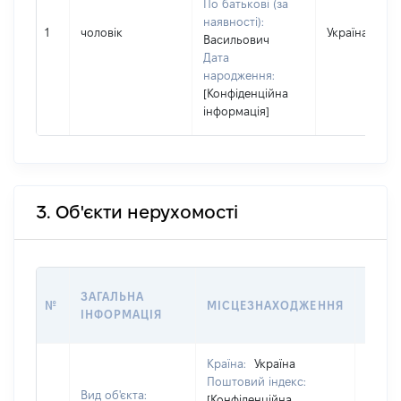
По батькові (за
наявності):
1
чоловік
Україна
Васильович
Дата
народження:
[Конфіденційна
інформація]
3. Об'єкти нерухомості
ВАРТ
ЗАГАЛЬНА
№
МІСЦЕЗНАХОДЖЕННЯ
НА Д
ІНФОРМАЦІЯ
НАБУ
Країна:
Україна
Поштовий індекс:
Вид об'єкта:
[Конфіденційна