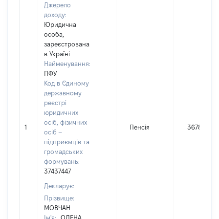
Джерело
доходу:
Юридична
особа,
зареєстрована
в Україні
Найменування:
ПФУ
Код в Єдиному
державному
реєстрі
юридичних
осіб, фізичних
1
Пенсія
36789
осіб –
підприємців та
громадських
формувань:
37437447
Декларує:
Прізвище:
МОВЧАН
Ім'я:
ОЛЕНА