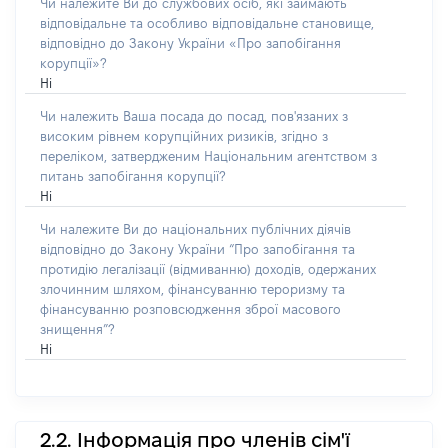
Чи належите Ви до службових осіб, які займають
відповідальне та особливо відповідальне становище,
відповідно до Закону України «Про запобігання
корупції»?
Ні
Чи належить Ваша посада до посад, пов'язаних з
високим рівнем корупційних ризиків, згідно з
переліком, затвердженим Національним агентством з
питань запобігання корупції?
Ні
Чи належите Ви до національних публічних діячів
відповідно до Закону України “Про запобігання та
протидію легалізації (відмиванню) доходів, одержаних
злочинним шляхом, фінансуванню тероризму та
фінансуванню розповсюдження зброї масового
знищення”?
Ні
2.2. Інформація про членів сім'ї