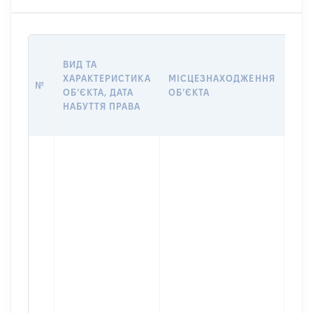
ВАР
ВИД ТА
ДАТ
ХАРАКТЕРИСТИКА
МІСЦЕЗНАХОДЖЕННЯ
ПРА
№
ОБʼЄКТА, ДАТА
ОБʼЄКТА
ОС
НАБУТТЯ ПРАВА
ГР
ОЦІ