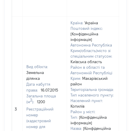
Країна:
Україна
Поштовий індекс:
[Конфіденційна
інформація]
Автономна Республіка
Крим/область/місто зі
спеціальним статусом:
Київська область
Вид об'єкта:
Район в області та
Земельна
Автономній Республіці
ділянка
Крим:
Макарівський
район
Дата набуття
Територіальна громада:
права:
16.07.2015
Тип населеного пункту:
Загальна площа
2
Населений пункт:
(м
):
1200
Копилів
4875
3
Реєстраційний
Район у місті:
номер
Тип:
[Конфіденційна
(кадастровий
інформація]
номер для
Назва:
[Конфіденційна