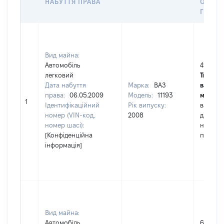
НАБУТТЯ ПРАВА
ОЦІНК
ГРН
Вид майна:
Автомобіль
49000
легковий
Тип
Дата набуття
Марка:
ВАЗ
вартост
права:
06.05.2009
Модель:
11193
майна:
1
Ідентифікаційний
Рік випуску:
вартіст
номер (VIN-код,
2008
дату
номер шасі):
набутт
[Конфіденційна
права
інформація]
Вид майна:
Автомобіль
68719