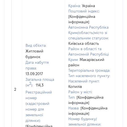
Країна:
Україна
Поштовий індекс:
[Конфіденційна
інформація]
Автономна Республіка
Крим/область/місто зі
спеціальним статусом:
Київська область
Вид об'єкта:
Район в області та
Житловий
Автономній Республіці
будинок
Крим:
Макарівський
Дата набуття
район
права:
Територіальна громада:
13.09.2017
Тип населеного пункту:
Загальна площа
Населений пункт:
2
(м
):
114,3
Копилів
200
2
Район у місті:
Реєстраційний
Тип:
[Конфіденційна
номер
інформація]
(кадастровий
Назва:
[Конфіденційна
номер для
інформація]
земельної
Номер будинку/
ділянки):
земельної ділянки:
[Конфіденційна