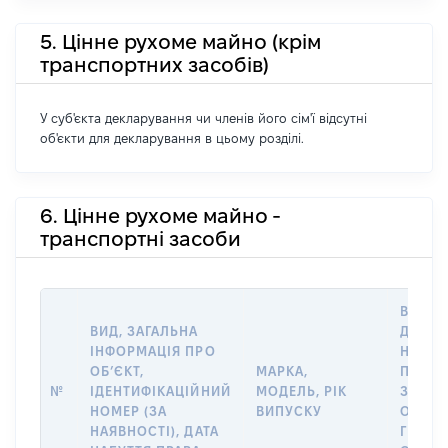
5. Цінне рухоме майно (крім
транспортних засобів)
У суб'єкта декларування чи членів його сім'ї відсутні
об'єкти для декларування в цьому розділі.
6. Цінне рухоме майно -
транспортні засоби
ВАРТІ
ВИД, ЗАГАЛЬНА
ДАТУ
ІНФОРМАЦІЯ ПРО
НАБУТ
ОБʼЄКТ,
МАРКА,
ПРАВА
№
ІДЕНТИФІКАЦІЙНИЙ
МОДЕЛЬ, РІК
ЗА
НОМЕР (ЗА
ВИПУСКУ
ОСТА
НАЯВНОСТІ), ДАТА
ГРОШ