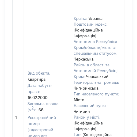
Країна:
Україна
Поштовий індекс:
[Конфіденційна
інформація]
Автономна Республіка
Крим/область/місто зі
спеціальним статусом:
Черкаська
Район в області та
Автономній Республіці
Вид об'єкта:
Крим:
Черкаський
Квартира
Територіальна громада:
Дата набуття
Чигиринська
права:
Тип населеного пункту:
16.02.2000
Місто
Загальна площа
Населений пункт:
2
(м
):
66
Чигирин
[Не
Район у місті:
1
Реєстраційний
заст
[Конфіденційна
номер
інформація]
(кадастровий
Тип:
[Конфіденційна
номер для