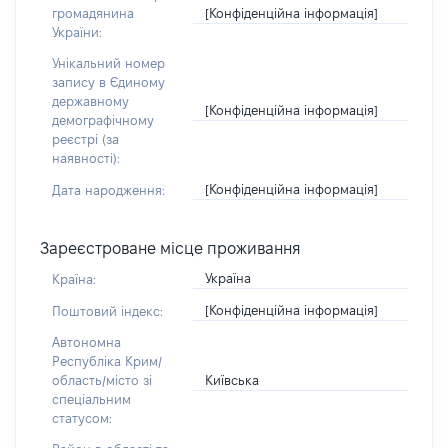
[Конфіденційна інформація]
громадянина
України:
Унікальний номер
запису в Єдиному
державному
[Конфіденційна інформація]
демографічному
реєстрі (за
наявності):
[Конфіденційна інформація]
Дата народження:
Зареєстроване місце проживання
Україна
Країна:
[Конфіденційна інформація]
Поштовий індекс:
Автономна
Республіка Крим/
Київська
область/місто зі
спеціальним
статусом: