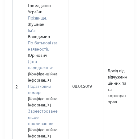
Громадянин
України
Прізвище:
Жушман
Ім'я:
Володимир
По батькові (за
наявності):
Юрійович
Дата
народження:
Дохід від
[Конфіденційна
відчуження
інформація]
цінних паперів
Податковий
08.01.2019
2
та
номер:
корпоративних
[Конфіденційна
прав
інформація]
Зареєстроване
місце
проживання:
[Конфіденційна
інформація]