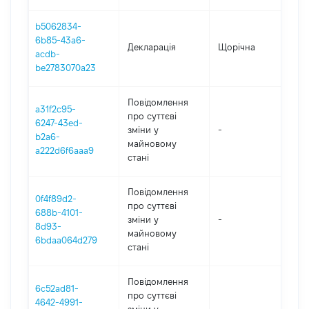
b5062834-
6b85-43a6-
Декларація
Щорічна
2
acdb-
be2783070a23
Повідомлення
a31f2c95-
про суттєві
6247-43ed-
зміни y
-
2
b2a6-
майновому
a222d6f6aaa9
стані
Повідомлення
0f4f89d2-
про суттєві
688b-4101-
зміни y
-
2
8d93-
майновому
6bdaa064d279
стані
Повідомлення
6c52ad81-
про суттєві
4642-4991-