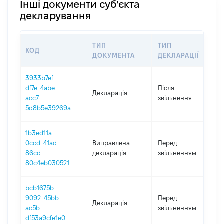
Інші документи суб'єкта
декларування
ТИП
ТИП
КОД
П
ДОКУМЕНТА
ДЕКЛАРАЦІЇ
3933b7ef-
df7e-4abe-
Після
Декларація
2
acc7-
звільнення
5d8b5e39269a
1b3ed11a-
0
0ccd-41ad-
Виправлена
Перед
-
86cd-
декларація
звільненням
2
80c4eb030521
bcb1675b-
0
9092-45bb-
Перед
Декларація
-
ac5b-
звільненням
2
df53a9cfe1e0