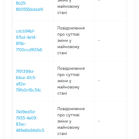
зміни y
-
2
8b25-
майновому
860555dddaf4
стані
Повідомлення
cdcb94bf-
про суттєві
97bd-4e14-
зміни y
-
2
8f5b-
майновому
7100ccd907a6
стані
Повідомлення
7f91399d-
про суттєві
64ce-47c5-
зміни y
-
2
a82a-
майновому
79fb0cf6c34c
стані
Повідомлення
74d9ed3d-
про суттєві
7935-4e09-
зміни y
-
2
83ec-
майновому
489e6b94d0c5
стані