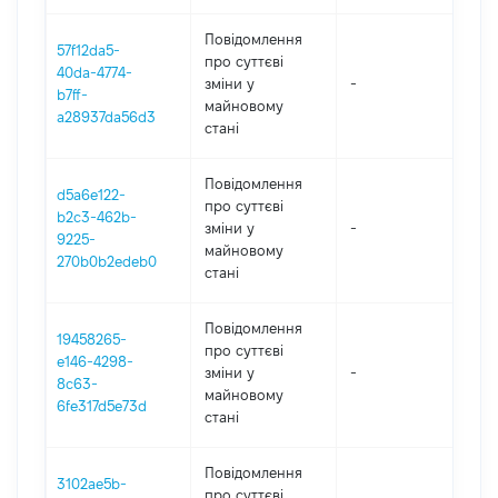
Повідомлення
57f12da5-
про суттєві
40da-4774-
зміни y
-
202
b7ff-
майновому
a28937da56d3
стані
Повідомлення
d5a6e122-
про суттєві
b2c3-462b-
зміни y
-
202
9225-
майновому
270b0b2edeb0
стані
Повідомлення
19458265-
про суттєві
e146-4298-
зміни y
-
202
8c63-
майновому
6fe317d5e73d
стані
Повідомлення
3102ae5b-
про суттєві