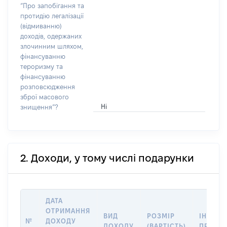
“Про запобігання та
протидію легалізації
(відмиванню)
доходів, одержаних
злочинним шляхом,
фінансуванню
тероризму та
фінансуванню
розповсюдження
зброї масового
Ні
знищення”?
2. Доходи, у тому числі подарунки
ДАТА
ОТРИМАННЯ
ВИД
РОЗМІР
ІНФОРМ
№
ДОХОДУ
ДОХОДУ
(ВАРТІСТЬ)
ПРО Д