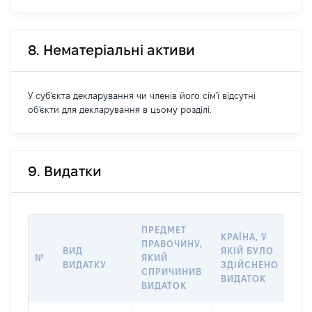
8. Нематеріальні активи
У суб'єкта декларування чи членів його сім'ї відсутні
об'єкти для декларування в цьому розділі.
9. Видатки
ПРЕДМЕТ
КРАЇНА, У
ПРАВОЧИНУ,
ВИД
ЯКІЙ БУЛО
РО
№
ЯКИЙ
ВИДАТКУ
ЗДІЙСНЕНО
ВИ
СПРИЧИНИВ
ВИДАТОК
ВИДАТОК