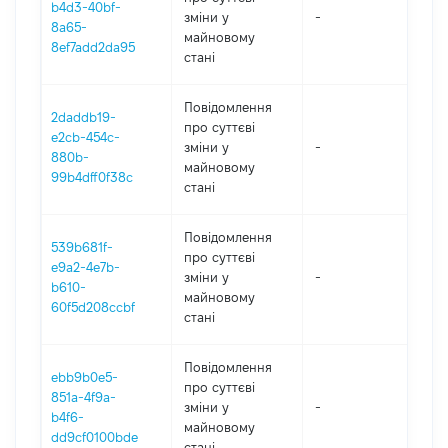
b4d3-40bf-
зміни y
-
202
8a65-
майновому
8ef7add2da95
стані
Повідомлення
2daddb19-
про суттєві
e2cb-454c-
зміни y
-
202
880b-
майновому
99b4dff0f38c
стані
Повідомлення
539b681f-
про суттєві
e9a2-4e7b-
зміни y
-
202
b610-
майновому
60f5d208ccbf
стані
Повідомлення
ebb9b0e5-
про суттєві
851a-4f9a-
зміни y
-
202
b4f6-
майновому
dd9cf0100bde
стані