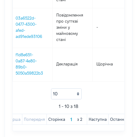
Повідомлення
03a6522d-
про суттєві
0477-4300-
зміни y
-
202
afed-
майновому
ad91ede93106
стані
f1d8e651-
0a87-4e80-
Декларація
Щорічна
202
89b0-
5050a59822b3
1 - 10 з 18
Перша
Попередня
Сторінка
з
2
Наступна
Остання