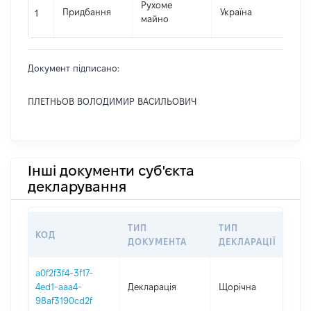
Рухоме
Придбання
Україна
24
1
майно
Документ підписано:
ПЛЕТНЬОВ ВОЛОДИМИР ВАСИЛЬОВИЧ
Інші документи суб'єкта
декларування
ТИП
ТИП
КОД
ПЕ
ДОКУМЕНТА
ДЕКЛАРАЦІЇ
a0f2f3f4-3f17-
4ed1-aaa4-
Декларація
Щорічна
202
98af3190cd2f