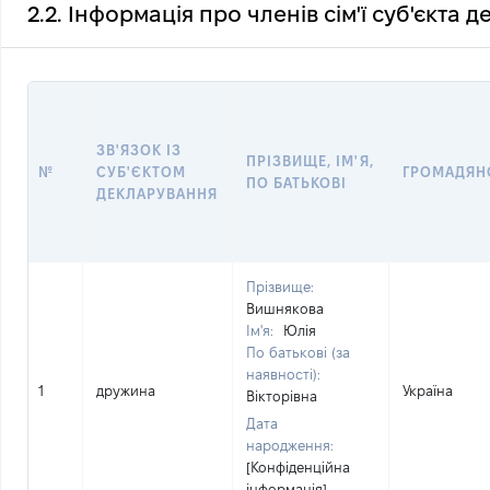
2.2. Інформація про членів сім'ї суб'єкта 
ЗВ'ЯЗОК ІЗ
ПРІЗВИЩЕ, ІМ'Я,
№
СУБ'ЄКТОМ
ГРОМАДЯН
ПО БАТЬКОВІ
ДЕКЛАРУВАННЯ
Прізвище:
Вишнякова
Ім'я:
Юлія
По батькові (за
наявності):
1
дружина
Україна
Вікторівна
Дата
народження:
[Конфіденційна
інформація]