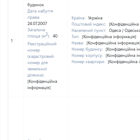
будинок
Дата набуття
права:
Країна:
Україна
24.07.2007
Поштовий індекс:
[Конфіденційна
Загальна
Населений пункт:
Одеса / Одеська
2
площа (м
):
40
Тип:
[Конфіденційна інформація]
1
Назва:
[Конфіденційна інформація
Реєстраційний
Номер будинку:
[Конфіденційна і
номер
Номер корпусу:
[Конфіденційна і
(кадастровий
Номер квартири:
[Конфіденційна 
номер для
земельної
ділянки):
[Конфіденційна
інформація]