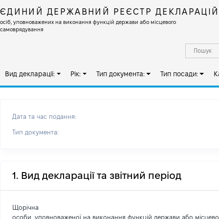
ЄДИНИЙ ДЕРЖАВНИЙ РЕЄСТР ДЕКЛАРАЦІ
осіб, уповноважених на виконання функцій держави або місцевого
самоврядування
Вид декларації:
Рік:
Тип документа:
Тип посади:
К
Дата та час подання:
Тип документа:
1. Вид декларації та звітний період
Щорічна
особи, уповноваженої на виконання функцій держави або місцев