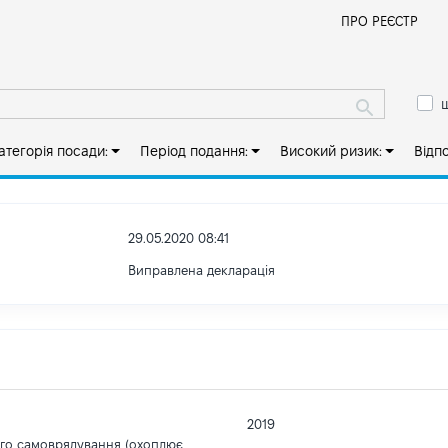
Й
ПРО РЕЄСТР
ш
атегорія посади:
Період подання:
Високий ризик:
Відп
29.05.2020 08:41
Виправлена декларація
2019
ого самоврядування (охоплює