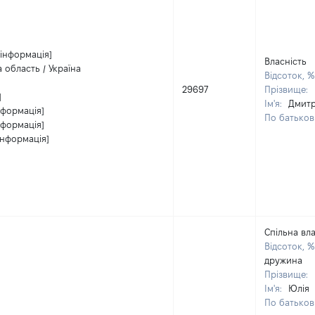
 інформація]
Власність
 область / Україна
Відсоток, 
29697
Прізвище:
]
Ім'я:
Дмит
нформація]
По батькові
нформація]
інформація]
Спільна вла
Відсоток, 
дружина
Прізвище:
Ім'я:
Юлія
По батькові