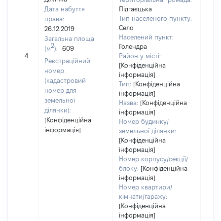
Дата набуття
Підгаєцька
Тип населеного пункту:
права:
Село
26.12.2019
Населений пункт:
Загальна площа
2
Голендра
(м
):
609
[Не
4
Район у місті:
заст
Реєстраційний
[Конфіденційна
номер
інформація]
(кадастровий
Тип:
[Конфіденційна
номер для
інформація]
земельної
Назва:
[Конфіденційна
ділянки):
інформація]
[Конфіденційна
Номер будинку/
інформація]
земельної ділянки:
[Конфіденційна
інформація]
Номер корпусу/секції/
блоку:
[Конфіденційна
інформація]
Номер квартири/
кімнати/гаражу:
[Конфіденційна
інформація]