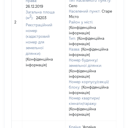
Тип населеного пункту:
права:
Село
26.12.2019
Населений пункт:
Старе
Загальна площа
2
Місто
(м
):
24203
[Не
2
Район у місті:
заст
Реєстраційний
[Конфіденційна
номер
інформація]
(кадастровий
Тип:
[Конфіденційна
номер для
інформація]
земельної
Назва:
[Конфіденційна
ділянки):
інформація]
[Конфіденційна
Номер будинку/
інформація]
земельної ділянки:
[Конфіденційна
інформація]
Номер корпусу/секції/
блоку:
[Конфіденційна
інформація]
Номер квартири/
кімнати/гаражу:
[Конфіденційна
інформація]
Країна:
Україна