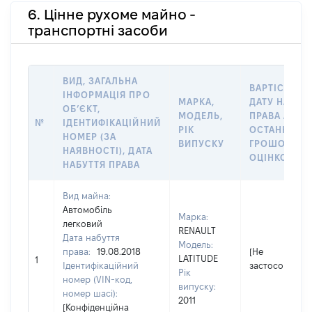
6. Цінне рухоме майно -
транспортні засоби
ВИД, ЗАГАЛЬНА
ВАРТІСТЬ Н
ІНФОРМАЦІЯ ПРО
МАРКА,
ДАТУ НАБУТ
ОБʼЄКТ,
МОДЕЛЬ,
ПРАВА АБО 
№
ІДЕНТИФІКАЦІЙНИЙ
РІК
ОСТАННЬО
НОМЕР (ЗА
ВИПУСКУ
ГРОШОВОЮ
НАЯВНОСТІ), ДАТА
ОЦІНКОЮ, Г
НАБУТТЯ ПРАВА
Вид майна:
Автомобіль
Марка:
легковий
RENAULT
Дата набуття
Модель:
права:
19.08.2018
[Не
LATITUDE
1
Ідентифікаційний
застосовуєтьс
Рік
номер (VIN-код,
випуску:
номер шасі):
2011
[Конфіденційна