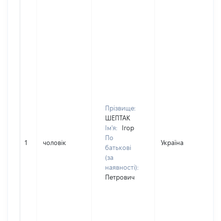
Прізвище:
ШЕПТАК
Ім'я:
Ігор
По
1
чоловік
Україна
Д
батькові
(за
наявності):
Петрович