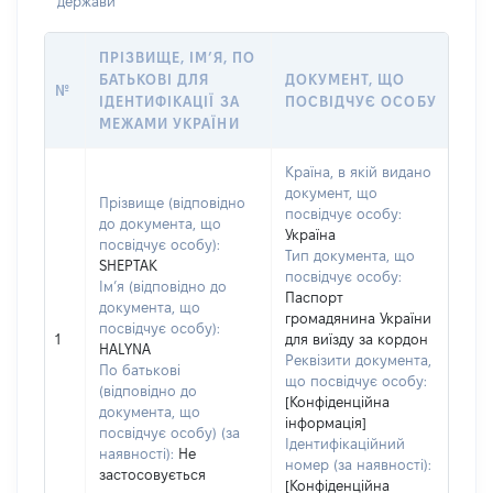
держави
ПРІЗВИЩЕ, ІМ’Я, ПО
БАТЬКОВІ ДЛЯ
ДОКУМЕНТ, ЩО
№
ІДЕНТИФІКАЦІЇ ЗА
ПОСВІДЧУЄ ОСОБУ
МЕЖАМИ УКРАЇНИ
Країна, в якій видано
документ, що
Прізвище (відповідно
посвідчує особу:
до документа, що
Україна
посвідчує особу):
Тип документа, що
SHEPTAK
посвідчує особу:
Ім’я (відповідно до
Паспорт
документа, що
громадянина України
посвідчує особу):
1
для виїзду за кордон
HALYNA
Реквізити документа,
По батькові
що посвідчує особу:
(відповідно до
[Конфіденційна
документа, що
інформація]
посвідчує особу) (за
Ідентифікаційний
наявності):
Не
номер (за наявності):
застосовується
[Конфіденційна