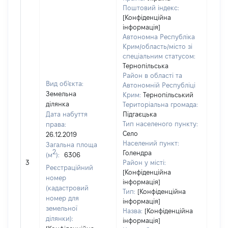
Поштовий індекс:
[Конфіденційна
інформація]
Автономна Республіка
Крим/область/місто зі
спеціальним статусом:
Тернопільська
Район в області та
Вид об'єкта:
Автономній Республіці
Земельна
Крим:
Тернопільський
ділянка
Територіальна громада:
Дата набуття
Підгаєцька
Тип населеного пункту:
права:
Село
26.12.2019
Населений пункт:
Загальна площа
2
Голендра
(м
):
6306
[Не
3
Район у місті:
заст
Реєстраційний
[Конфіденційна
номер
інформація]
(кадастровий
Тип:
[Конфіденційна
номер для
інформація]
земельної
Назва:
[Конфіденційна
ділянки):
інформація]