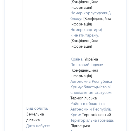
[Конфіденційна
інформація]
Номер корпусу/секції/
блоку:
[Конфіденційна
інформація]
Номер квартири/
кімнати/гаражу:
[Конфіденційна
інформація]
Країна:
Україна
Поштовий індекс:
[Конфіденційна
інформація]
Автономна Республіка
Крим/область/місто зі
спеціальним статусом:
Тернопільська
Район в області та
Вид об'єкта:
Автономній Республіці
Земельна
Крим:
Тернопільський
ділянка
Територіальна громада:
Дата набуття
Підгаєцька