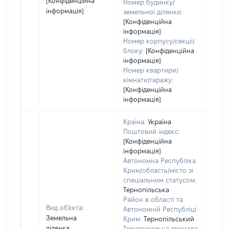
[Конфіденційна
Номер будинку/
інформація]
земельної ділянки:
[Конфіденційна
інформація]
Номер корпусу/секції/
блоку:
[Конфіденційна
інформація]
Номер квартири/
кімнати/гаражу:
[Конфіденційна
інформація]
Країна:
Україна
Поштовий індекс:
[Конфіденційна
інформація]
Автономна Республіка
Крим/область/місто зі
спеціальним статусом:
Тернопільська
Район в області та
Вид об'єкта:
Автономній Республіці
Земельна
Крим:
Тернопільський
ділянка
Територіальна громада: