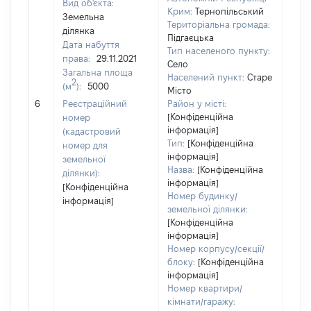
Вид об'єкта:
Крим:
Тернопільський
Земельна
Територіальна громада:
ділянка
Підгаєцька
Дата набуття
Тип населеного пункту:
права:
29.11.2021
Село
Загальна площа
Населений пункт:
Старе
2
(м
):
5000
Місто
[Не
6
Реєстраційний
Район у місті:
заст
[Конфіденційна
номер
інформація]
(кадастровий
Тип:
[Конфіденційна
номер для
інформація]
земельної
Назва:
[Конфіденційна
ділянки):
інформація]
[Конфіденційна
Номер будинку/
інформація]
земельної ділянки:
[Конфіденційна
інформація]
Номер корпусу/секції/
блоку:
[Конфіденційна
інформація]
Номер квартири/
кімнати/гаражу: