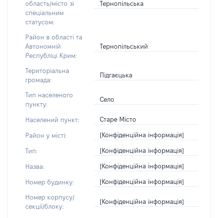
Тернопільська
область/місто зі
спеціальним
статусом:
Район в області та
Тернопільський
Автономній
Республіці Крим:
Територіальна
Підгаєцька
громада:
Тип населеного
Село
пункту:
Старе Місто
Населений пункт:
[Конфіденційна інформація]
Район у місті:
[Конфіденційна інформація]
Тип:
[Конфіденційна інформація]
Назва:
[Конфіденційна інформація]
Номер будинку:
Номер корпусу/
[Конфіденційна інформація]
секції/блоку: