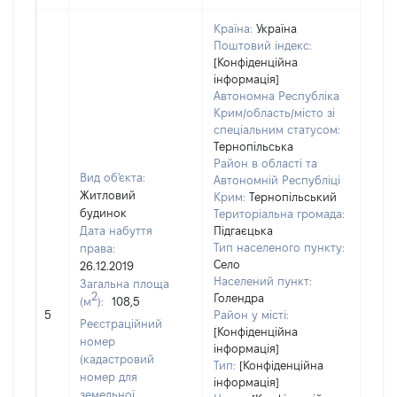
Країна:
Україна
Поштовий індекс:
[Конфіденційна
інформація]
Автономна Республіка
Крим/область/місто зі
спеціальним статусом:
Тернопільська
Район в області та
Вид об'єкта:
Автономній Республіці
Житловий
Крим:
Тернопільський
будинок
Територіальна громада:
Дата набуття
Підгаєцька
Тип населеного пункту:
права:
Село
26.12.2019
Населений пункт:
Загальна площа
2
Голендра
(м
):
108,5
[Не
5
Район у місті:
заст
Реєстраційний
[Конфіденційна
номер
інформація]
(кадастровий
Тип:
[Конфіденційна
номер для
інформація]
земельної