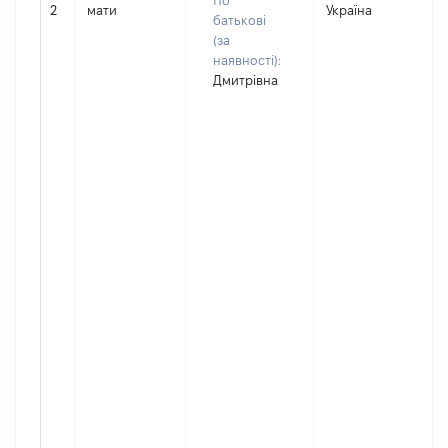
По
2
мати
Україна
Д
батькові
(за
наявності):
Дмитрівна