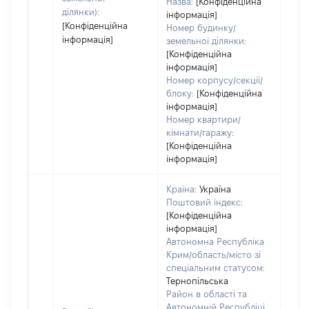
Назва:
[Конфіденційна
ділянки):
інформація]
[Конфіденційна
Номер будинку/
інформація]
земельної ділянки:
[Конфіденційна
інформація]
Номер корпусу/секції/
блоку:
[Конфіденційна
інформація]
Номер квартири/
кімнати/гаражу:
[Конфіденційна
інформація]
Країна:
Україна
Поштовий індекс:
[Конфіденційна
інформація]
Автономна Республіка
Крим/область/місто зі
спеціальним статусом:
Тернопільська
Район в області та
Автономній Республіці