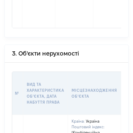
3. Об'єкти нерухомості
ВАР
ВИД ТА
ДАТ
ХАРАКТЕРИСТИКА
МІСЦЕЗНАХОДЖЕННЯ
ПРА
№
ОБʼЄКТА, ДАТА
ОБʼЄКТА
ОС
НАБУТТЯ ПРАВА
ГР
ОЦІ
Країна:
Україна
Поштовий індекс:
[Конфіденційна