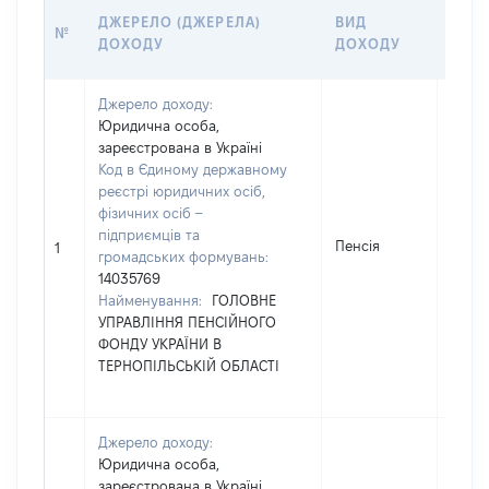
РОЗ
ДЖЕРЕЛО (ДЖЕРЕЛА)
ВИД
№
(ВАР
ДОХОДУ
ДОХОДУ
ГРН
Джерело доходу:
Юридична особа,
зареєстрована в Україні
Код в Єдиному державному
реєстрі юридичних осіб,
фізичних осіб –
підприємців та
Пенсія
2740
1
громадських формувань:
14035769
Найменування:
ГОЛОВНЕ
УПРАВЛІННЯ ПЕНСІЙНОГО
ФОНДУ УКРАЇНИ В
ТЕРНОПІЛЬСЬКІЙ ОБЛАСТІ
Джерело доходу:
Юридична особа,
зареєстрована в Україні