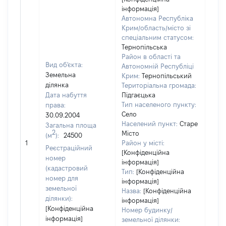
інформація]
Автономна Республіка
Крим/область/місто зі
спеціальним статусом:
Тернопільська
Район в області та
Вид об'єкта:
Автономній Республіці
Земельна
Крим:
Тернопільський
ділянка
Територіальна громада:
Дата набуття
Підгаєцька
Тип населеного пункту:
права:
Село
30.09.2004
Населений пункт:
Старе
Загальна площа
2
Місто
(м
):
24500
[Не
1
Район у місті:
заст
Реєстраційний
[Конфіденційна
номер
інформація]
(кадастровий
Тип:
[Конфіденційна
номер для
інформація]
земельної
Назва:
[Конфіденційна
ділянки):
інформація]
[Конфіденційна
Номер будинку/
інформація]
земельної ділянки: