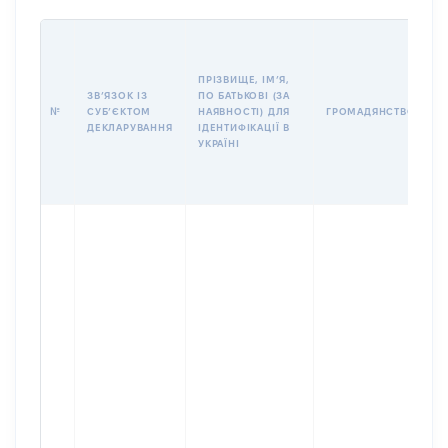
П
І
Б
ПРІЗВИЩЕ, ІМʼЯ,
І
ЗВʼЯЗОК ІЗ
ПО БАТЬКОВІ (ЗА
№
СУБʼЄКТОМ
НАЯВНОСТІ) ДЛЯ
ГРОМАДЯНСТВО
У
ДЕКЛАРУВАННЯ
ІДЕНТИФІКАЦІЇ В
Д
УКРАЇНІ