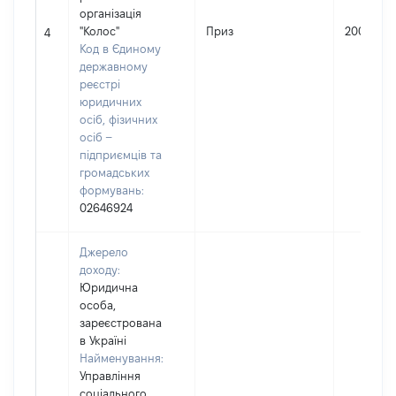
організація
"Колос"
Приз
200
4
Код в Єдиному
державному
реєстрі
юридичних
осіб, фізичних
осіб –
підприємців та
громадських
формувань:
02646924
Джерело
доходу:
Юридична
особа,
зареєстрована
в Україні
Найменування:
Управління
соціального