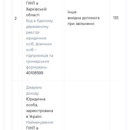
ГУНП в
Харківській
Інше
області
вихідна допомога
139500
2
Код в Єдиному
при звільненні
державному
реєстрі
юридичних
осіб, фізичних
осіб –
підприємців та
громадських
формувань:
40108599
Джерело
доходу:
Юридична
особа,
зареєстрована
в Україні
Найменування:
ГУНП в