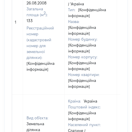
26.08.2008
/ Україна
Загальна
Тип:
[Конфіденційна
2
площа (м
):
інформація]
[Не
133
Назва:
1
засто
[Конфіденційна
Реєстраційний
інформація]
номер
Номер будинку:
(кадастровий
[Конфіденційна
номер для
інформація]
земельної
Номер корпусу:
ділянки):
[Конфіденційна
[Конфіденційна
інформація]
інформація]
Номер квартири:
[Конфіденційна
інформація]
Країна:
Україна
Поштовий індекс:
[Конфіденційна
Вид об'єкта:
інформація]
Земельна
Населений пункт:
ділянка
Слатине /