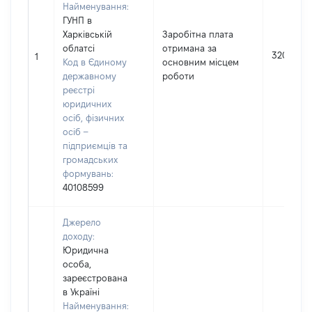
Найменування:
ГУНП в
Харківській
Заробітна плата
облатсі
отримана за
3203
1
Код в Єдиному
основним місцем
державному
роботи
реєстрі
юридичних
осіб, фізичних
осіб –
підприємців та
громадських
формувань:
40108599
Джерело
доходу:
Юридична
особа,
зареєстрована
в Україні
Найменування: