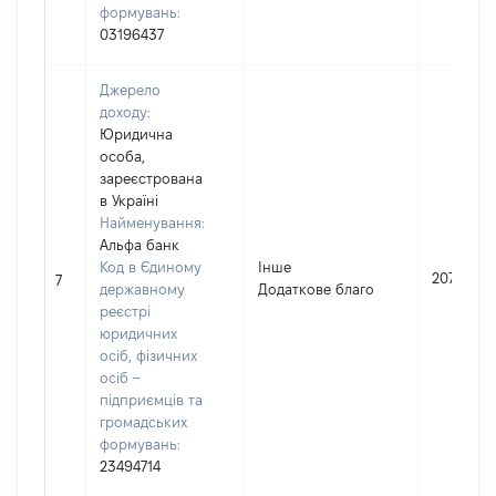
формувань:
03196437
Джерело
доходу:
Юридична
особа,
зареєстрована
в Україні
Найменування:
Альфа банк
Код в Єдиному
Інше
207
7
державному
Додаткове благо
реєстрі
юридичних
осіб, фізичних
осіб –
підприємців та
громадських
формувань:
23494714