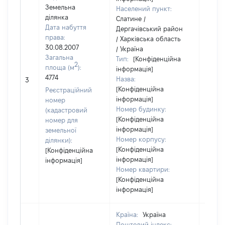
Земельна
Населений пункт:
ділянка
Слатине /
Дата набуття
Дергачівський район
права:
/ Харківська область
30.08.2007
/ Україна
Загальна
Тип:
[Конфіденційна
2
площа (м
):
інформація]
[Не
4774
Назва:
3
засто
[Конфіденційна
Реєстраційний
інформація]
номер
Номер будинку:
(кадастровий
[Конфіденційна
номер для
інформація]
земельної
Номер корпусу:
ділянки):
[Конфіденційна
[Конфіденційна
інформація]
інформація]
Номер квартири:
[Конфіденційна
інформація]
Країна:
Україна
Поштовий індекс: