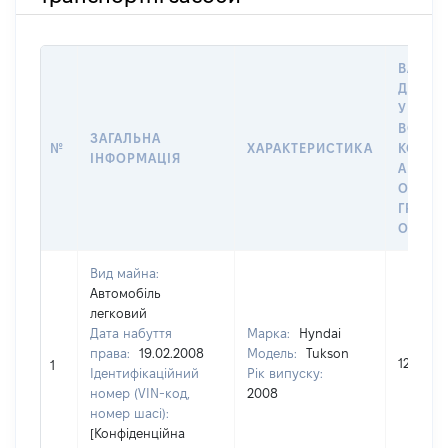
ВАРТІС
ДАТУ 
У ВЛАС
ВОЛОД
ЗАГАЛЬНА
№
ХАРАКТЕРИСТИКА
КОРИС
ІНФОРМАЦІЯ
АБО З
ОСТА
ГРОШ
ОЦІНК
Вид майна:
Автомобіль
легковий
Дата набуття
Марка:
Hyndai
права:
19.02.2008
Модель:
Tukson
125000
1
Ідентифікаційний
Рік випуску:
номер (VIN-код,
2008
номер шасі):
[Конфіденційна