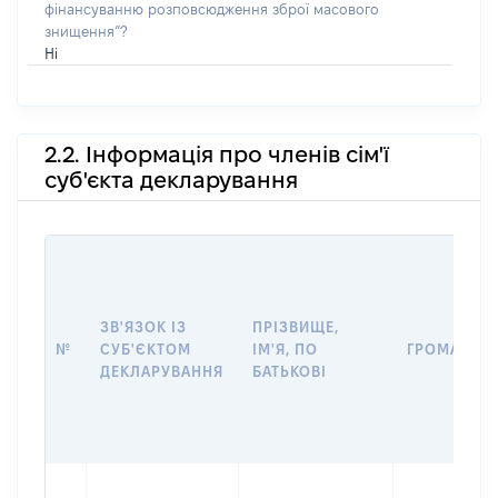
фінансуванню розповсюдження зброї масового
знищення”?
Ні
2.2. Інформація про членів сім'ї
суб'єкта декларування
ЗВ'ЯЗОК ІЗ
ПРІЗВИЩЕ,
№
СУБ'ЄКТОМ
ІМ'Я, ПО
ГРОМАДЯН
ДЕКЛАРУВАННЯ
БАТЬКОВІ