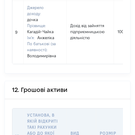
Джерело
доходу:
дочка
Прізвище:
Дохід від зайняття
Кагадій-Чайка
підприємницькою
10000
9
Ім'я:
Анжеліка
діяльністю
По батькові (за
наявності):
Володимирівна
12. Грошові активи
УСТАНОВА, В
ЯКІЙ ВІДКРИТІ
ТАКІ РАХУНКИ
ІН
АБО ДО ЯКОЇ
ВИД
РОЗМІР