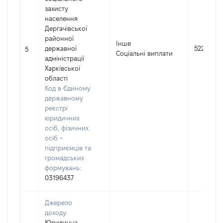
захисту
населення
Дергачівської
районної
Інше
державної
5223
5
Соціальні виплати
адміністрації
Харківської
області
Код в Єдиному
державному
реєстрі
юридичних
осіб, фізичних
осіб –
підприємців та
громадських
формувань:
03196437
Джерело
доходу:
Юридична