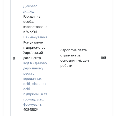
Джерело
доходу:
Юридична
особа,
зареєстрована
в Україні
Найменування:
Комунальне
підприємство
Заробітна плата
Харківський
отримана за
дата центр
99513
8
основним місцем
Код в Єдиному
роботи
державному
реєстрі
юридичних
осіб, фізичних
осіб –
підприємців та
громадських
формувань:
40848524