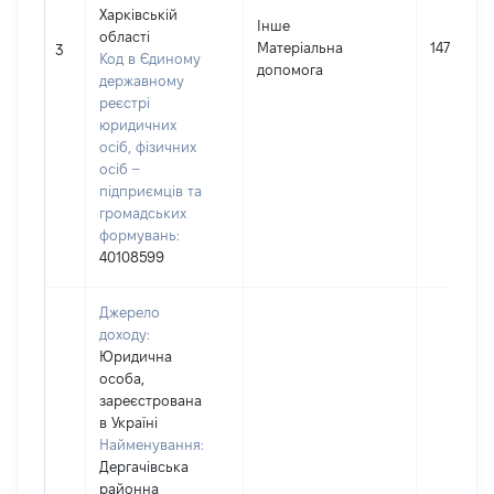
Харківській
Інше
області
Матеріальна
147140
3
Код в Єдиному
допомога
державному
реєстрі
юридичних
осіб, фізичних
осіб –
підприємців та
громадських
формувань:
40108599
Джерело
доходу:
Юридична
особа,
зареєстрована
в Україні
Найменування:
Дергачівська
районна