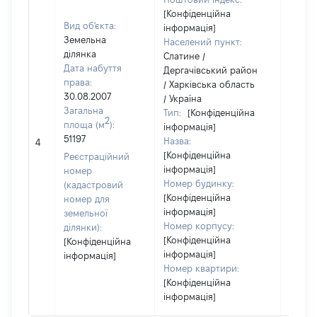
[Конфіденційна
Вид об'єкта:
інформація]
Земельна
Населений пункт:
ділянка
Слатине /
Дата набуття
Дергачівський район
права:
/ Харківська область
30.08.2007
/ Україна
Загальна
Тип:
[Конфіденційна
2
площа (м
):
інформація]
[Не
51197
Назва:
4
засто
[Конфіденційна
Реєстраційний
інформація]
номер
Номер будинку:
(кадастровий
[Конфіденційна
номер для
інформація]
земельної
Номер корпусу:
ділянки):
[Конфіденційна
[Конфіденційна
інформація]
інформація]
Номер квартири:
[Конфіденційна
інформація]