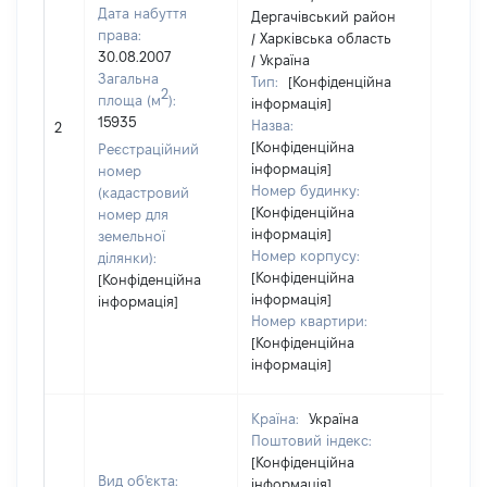
Дата набуття
Дергачівський район
права:
/ Харківська область
30.08.2007
/ Україна
Загальна
Тип:
[Конфіденційна
2
площа (м
):
інформація]
[Не
15935
Назва:
2
засто
[Конфіденційна
Реєстраційний
інформація]
номер
Номер будинку:
(кадастровий
[Конфіденційна
номер для
інформація]
земельної
Номер корпусу:
ділянки):
[Конфіденційна
[Конфіденційна
інформація]
інформація]
Номер квартири:
[Конфіденційна
інформація]
Країна:
Україна
Поштовий індекс:
[Конфіденційна
Вид об'єкта:
інформація]