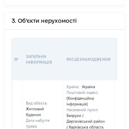
3. Об'єкти нерухомості
ВАРТ
ДАТУ
ЗАГАЛЬНА
ПРАВ
№
МІСЦЕЗНАХОДЖЕННЯ
ІНФОРМАЦІЯ
ОСТ
ГРО
ОЦІ
Країна:
Україна
Поштовий індекс:
[Конфіденційна
Вид об'єкта:
інформація]
Житловий
Населений пункт:
будинок
Безруки /
Дата набуття
Дергачівський район
права:
/ Харківська область