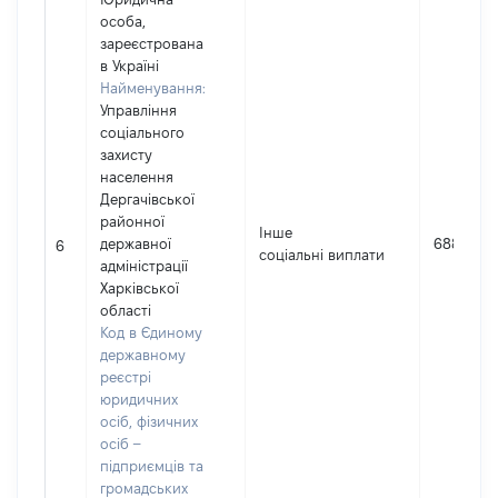
особа,
зареєстрована
в Україні
Найменування:
Управління
соціального
захисту
населення
Дергачівської
районної
Інше
державної
6880
6
соціальні виплати
адміністрації
Харківської
області
Код в Єдиному
державному
реєстрі
юридичних
осіб, фізичних
осіб –
підприємців та
громадських