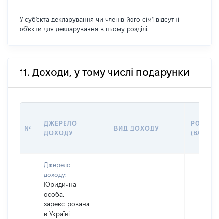
У суб'єкта декларування чи членів його сім'ї відсутні
об'єкти для декларування в цьому розділі.
11. Доходи, у тому числі подарунки
ДЖЕРЕЛО
РОЗМІР
№
ВИД ДОХОДУ
ДОХОДУ
(ВАРТІС
Джерело
доходу:
Юридична
особа,
зареєстрована
в Україні