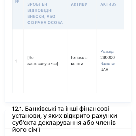
№
ЩО
ЗРОБЛЕНІ
АКТИВУ
АКТИВУ
НА
ВІДПОВІДНІ
ВНЕСКИ, АБО
ФІЗИЧНА ОСОБА
Вла
Прі
КА
Розмір:
Ім'я
[Не
Готівкові
280000
ВО
1
застосовується]
кошти
Валюта:
По 
UAH
(за
ная
СЕ
12.1. Банківські та інші фінансові
установи, у яких відкрито рахунки
суб'єкта декларування або членів
його сім'ї