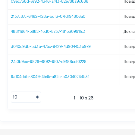
09ec738d-7e92-4346-af43-82e788a9c686
Повід
2137c87c-6462-428a-bdf3-07fdf94806a0
Повід
48811964-5882-4ed0-8737-181e30991fc3
Декла
3040e9db-bd3b-475c-9429-4d904453b979
Повід
27a0b9ee-9826-4892-9f07-e9188cef0228
Повід
9a104ddb-8049-4545-a82c-b0304024353f
Повід
1 - 10 з 26