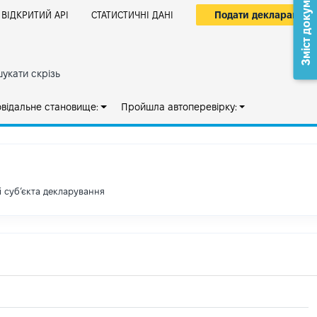
Зміст документа
Подати декларацію
ВІДКРИТИЙ АРІ
СТАТИСТИЧНІ ДАНІ
укати скрізь
овідальне становище:
Пройшла автоперевірку:
і субʼєкта декларування