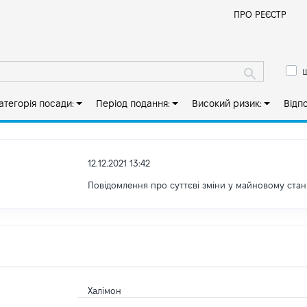
Й
ПРО РЕЄСТР
ш
атегорія посади:
Період подання:
Високий ризик:
Відп
12.12.2021 13:42
Повідомлення про суттєві зміни у майновому стан
Халімон