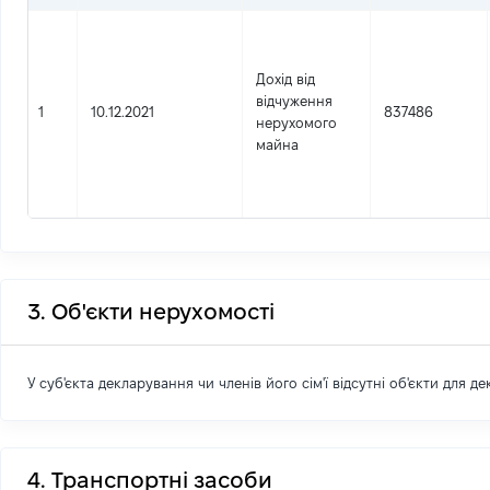
Дохід від
відчуження
1
10.12.2021
837486
нерухомого
майна
3. Об'єкти нерухомості
У суб'єкта декларування чи членів його сім'ї відсутні об'єкти для д
4. Транспортні засоби