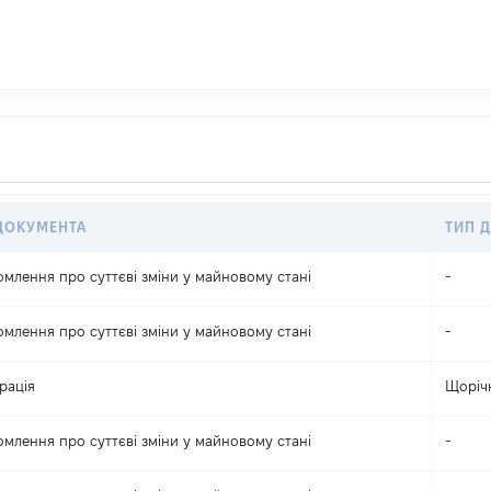
ДОКУМЕНТА
ТИП Д
омлення про суттєві зміни y майновому стані
-
омлення про суттєві зміни y майновому стані
-
рація
Щоріч
омлення про суттєві зміни y майновому стані
-