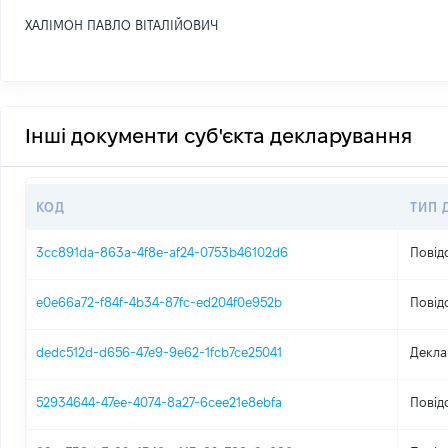
ХАЛІМОН ПАВЛО ВІТАЛІЙОВИЧ
Інші документи суб'єкта декларування
КОД
ТИП 
3cc891da-863a-4f8e-af24-0753b46102d6
Повід
e0e66a72-f84f-4b34-87fc-ed204f0e952b
Повід
dedc512d-d656-47e9-9e62-1fcb7ce25041
Декла
52934644-47ee-4074-8a27-6cee21e8ebfa
Повід