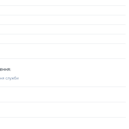
ення:
ння служби