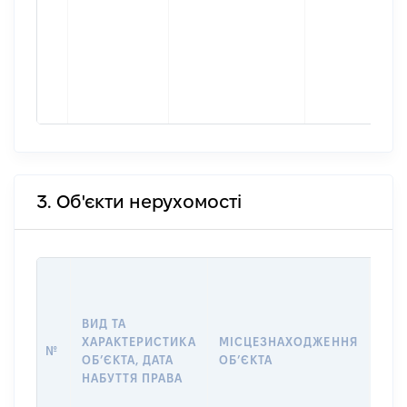
3. Об'єкти нерухомості
ВАР
ДАТ
НАБ
ВИД ТА
ПРА
ХАРАКТЕРИСТИКА
МІСЦЕЗНАХОДЖЕННЯ
№
ЗА
ОБʼЄКТА, ДАТА
ОБʼЄКТА
ОС
НАБУТТЯ ПРАВА
ГР
ОЦІ