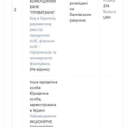
Розмір:
КОМЕРЦІЙНИЙ
розміщені
374
БАНК
на
2
Валюта:
"ПРИВАТБАНК"
банківських
UAH
Код в Єдиному
рахунках
державному
реєстрі
юридичних
осіб, фізичних
осіб –
підприємців та
громадських
формувань:
[Не відомо]
Інша юридична
особа
Юридична
особа,
зареєстрована
в Україні
Найменування:
АКЦІОНЕРНЕ