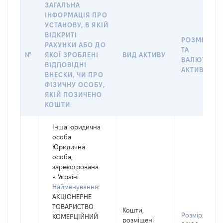
ЗАГАЛЬНА
ІНФОРМАЦІЯ ПРО
УСТАНОВУ, В ЯКІЙ
ВІДКРИТІ
РОЗМІР
РАХУНКИ АБО ДО
ТА
№
ЯКОЇ ЗРОБЛЕНІ
ВИД АКТИВУ
ВАЛЮТА
ВІДПОВІДНІ
АКТИВУ
ВНЕСКИ, ЧИ ПРО
ФІЗИЧНУ ОСОБУ,
ЯКІЙ ПОЗИЧЕНО
КОШТИ
Інша юридична
особа
Юридична
особа,
зареєстрована
в Україні
Найменування:
АКЦІОНЕРНЕ
ТОВАРИСТВО
Кошти,
Розмір:
КОМЕРЦІЙНИЙ
розміщені