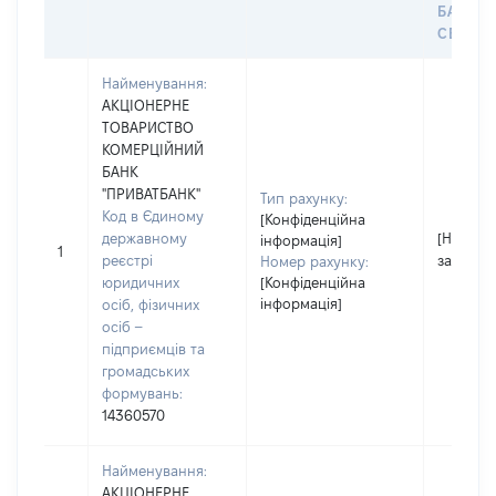
БАНКІ
СЕЙФУ 
Найменування:
АКЦІОНЕРНЕ
ТОВАРИСТВО
КОМЕРЦІЙНИЙ
БАНК
"ПРИВАТБАНК"
Тип рахунку:
Код в Єдиному
[Конфіденційна
державному
[Не
інформація]
1
реєстрі
застосо
Номер рахунку:
юридичних
[Конфіденційна
інформація]
осіб, фізичних
осіб –
підприємців та
громадських
формувань:
14360570
Найменування:
АКЦІОНЕРНЕ