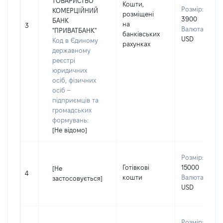
ТОВАРИСТВО
Кошти,
Розмір:
КОМЕРЦІЙНИЙ
розміщені
3900
БАНК
на
3
Валюта:
"ПРИВАТБАНК"
банківських
USD
Код в Єдиному
рахунках
державному
реєстрі
юридичних
осіб, фізичних
осіб –
підприємців та
громадських
формувань:
[Не відомо]
Розмір:
Готівкові
15000
[Не
4
кошти
Валюта:
застосовується]
USD
Розмір: