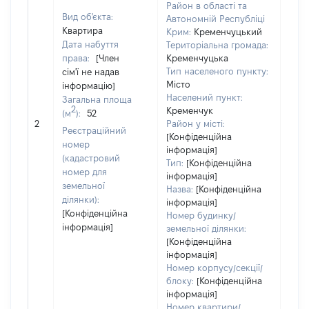
Район в області та
Вид об'єкта:
Автономній Республіці
Квартира
Крим:
Кременчуцький
Дата набуття
Територіальна громада:
права:
[Член
Кременчуцька
Тип населеного пункту:
сім'ї не надав
Місто
інформацію]
Населений пункт:
Загальна площа
2
Кременчук
(м
):
52
[Не 
2
Район у місті:
Реєстраційний
[Конфіденційна
номер
інформація]
(кадастровий
Тип:
[Конфіденційна
номер для
інформація]
земельної
Назва:
[Конфіденційна
ділянки):
інформація]
[Конфіденційна
Номер будинку/
інформація]
земельної ділянки:
[Конфіденційна
інформація]
Номер корпусу/секції/
блоку:
[Конфіденційна
інформація]
Номер квартири/