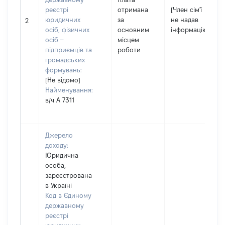
реєстрі
отримана
[Член сім'ї
юридичних
за
не надав
2
осіб, фізичних
основним
інформацію]
осіб –
місцем
підприємців та
роботи
громадських
формувань:
[Не відомо]
Найменування:
в/ч А 7311
Джерело
доходу:
Юридична
особа,
зареєстрована
в Україні
Код в Єдиному
державному
реєстрі