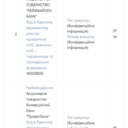
ТОВАРИСТВО
"РАЙФФАЙЗЕН
БАНК"
Тип рахунку:
Код в Єдиному
[Конфіденційна
державному
[Не
інформація]
реєстрі
2
застосо
Номер рахунку:
юридичних
[Конфіденційна
осіб, фізичних
інформація]
осіб –
підприємців та
громадських
формувань:
14305909
Найменування:
Акціонерне
товариство
Комерційний
банк
"ПриватБанк"
Тип рахунку:
Код в Єдиному
[Конфіденційна
державному
[Не