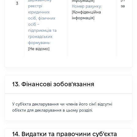
інформація]
3
реєстрі
застосо
Номер рахунку:
юридичних
[Конфіденційна
інформація]
осіб, фізичних
осіб –
підприємців та
громадських
формувань:
[Не відомо]
13. Фінансові зобов'язання
У суб'єкта декларування чи членів його сім'ї відсутні
об'єкти для декларування в цьому розділі.
14. Видатки та правочини суб'єкта