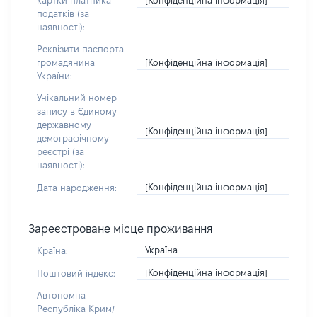
картки платника
податків (за
наявності):
Реквізити паспорта
[Конфіденційна інформація]
громадянина
України:
Унікальний номер
запису в Єдиному
державному
[Конфіденційна інформація]
демографічному
реєстрі (за
наявності):
[Конфіденційна інформація]
Дата народження:
Зареєстроване місце проживання
Україна
Країна:
[Конфіденційна інформація]
Поштовий індекс:
Автономна
Республіка Крим/