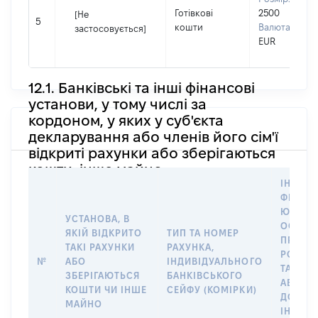
Готівкові
2500
[Не
5
кошти
Валюта:
застосовується]
EUR
12.1. Банківські та інші фінансові
установи, у тому числі за
кордоном, у яких у суб'єкта
декларування або членів його сім'ї
відкриті рахунки або зберігаються
кошти, інше майно
ІНФОР
ФІЗИЧН
ЮРИДИ
УСТАНОВА, В
ОСОБУ,
ЯКІЙ ВІДКРИТО
ТИП ТА НОМЕР
ПРАВО
ТАКІ РАХУНКИ
РАХУНКА,
РОЗПО
№
АБО
ІНДИВІДУАЛЬНОГО
ТАКИМ
ЗБЕРІГАЮТЬСЯ
БАНКІВСЬКОГО
АБО М
КОШТИ ЧИ ІНШЕ
СЕЙФУ (КОМІРКИ)
ДО
МАЙНО
ІНДИВ