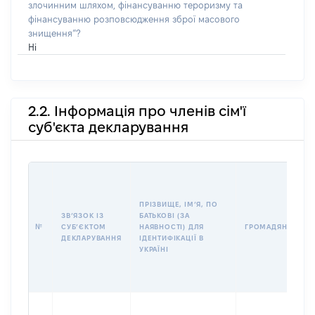
злочинним шляхом, фінансуванню тероризму та
фінансуванню розповсюдження зброї масового
знищення”?
Ні
2.2. Інформація про членів сім'ї
суб'єкта декларування
ПРІЗВИЩЕ, ІМʼЯ, ПО
ЗВʼЯЗОК ІЗ
БАТЬКОВІ (ЗА
№
СУБʼЄКТОМ
НАЯВНОСТІ) ДЛЯ
ГРОМАДЯНСТВО
ДЕКЛАРУВАННЯ
ІДЕНТИФІКАЦІЇ В
УКРАЇНІ