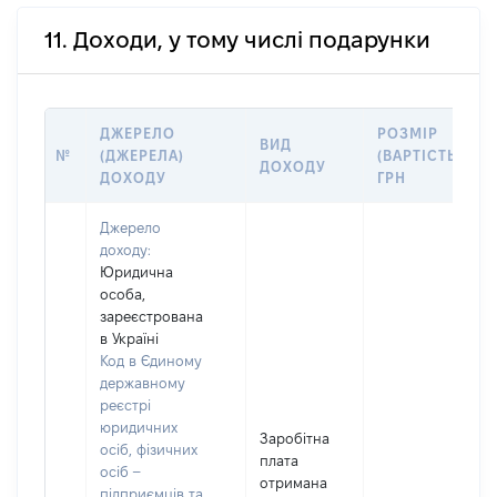
11. Доходи, у тому числі подарунки
ДЖЕРЕЛО
РОЗМІР
ВИД
№
(ДЖЕРЕЛА)
(ВАРТІСТЬ),
ДОХОДУ
ДОХОДУ
ГРН
Джерело
доходу:
Юридична
особа,
зареєстрована
в Україні
Код в Єдиному
державному
реєстрі
юридичних
Заробітна
осіб, фізичних
плата
осіб –
отримана
підприємців та