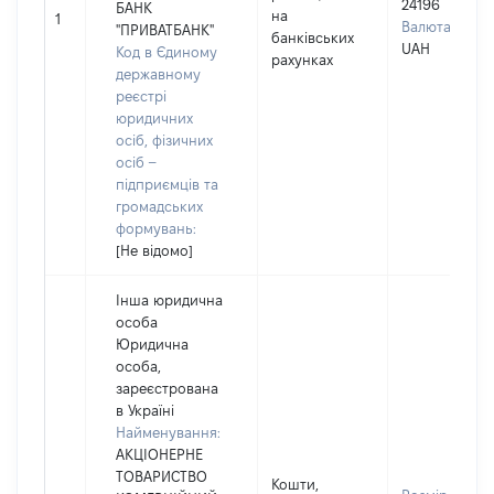
24196
БАНК
на
1
Валюта:
"ПРИВАТБАНК"
банківських
UAH
Код в Єдиному
рахунках
державному
реєстрі
юридичних
осіб, фізичних
осіб –
підприємців та
громадських
формувань:
[Не відомо]
Інша юридична
особа
Юридична
особа,
зареєстрована
в Україні
Найменування:
АКЦІОНЕРНЕ
ТОВАРИСТВО
Кошти,