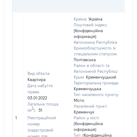
ГРН
Країна:
Україна
Поштовий індекс:
[Конфіденційна
інформація]
Автономна Республіка
Крим/область/місто зі
спеціальним статусом:
Полтавська
Район в області та
Автономній Республіці
Вид об'єкта:
Крим:
Кременчуцький
Квартира
Територіальна громада:
Дата набуття
Кременчуцька
права:
Тип населеного пункту:
03.01.2022
Місто
Загальна площа
Населений пункт:
2
(м
):
51
Кременчук
[Не 
1
Реєстраційний
Район у місті:
[Конфіденційна
номер
інформація]
(кадастровий
Тип:
[Конфіденційна
номер для