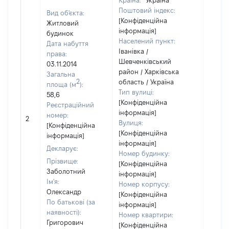
Країна:
Україна
Поштовий індекс:
Вид об'єкта:
[Конфіденційна
Житловий
інформація]
будинок
Населений пункт:
Дата набуття
Іванівка /
права:
Шевченківський
03.11.2014
район / Харківська
Загальна
2
область / Україна
площа (м
):
Тип вулиці:
58,6
[Конфіденційна
Реєстраційний
інформація]
номер:
2
3090
Вулиця:
[Конфіденційна
[Конфіденційна
інформація]
інформація]
Декларує:
Номер будинку:
Прізвище:
[Конфіденційна
Заболотний
інформація]
Ім'я:
Номер корпусу:
Олександр
[Конфіденційна
По батькові (за
інформація]
наявності):
Номер квартири:
Григорович
[Конфіденційна