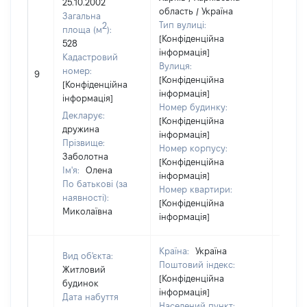
25.10.2002
область / Україна
Загальна
Тип вулиці:
2
площа (м
):
[Конфіденційна
528
інформація]
Кадастровий
Вулиця:
[Не
номер:
9
[Конфіденційна
відом
[Конфіденційна
інформація]
інформація]
Номер будинку:
Декларує:
[Конфіденційна
дружина
інформація]
Прізвище:
Номер корпусу:
Заболотна
[Конфіденційна
Ім'я:
Олена
інформація]
По батькові (за
Номер квартири:
наявності):
[Конфіденційна
Миколаївна
інформація]
Країна:
Україна
Вид об'єкта:
Поштовий індекс:
Житловий
[Конфіденційна
будинок
інформація]
Дата набуття
Населений пункт: