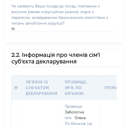
Чи належить Ваша посада до посад, пов'язаних з
високим рівнем корупційних ризиків, згідно з
переліком, затвердженим Національним агентством з
питань запобігання корупції?
Ні
2.2. Інформація про членів сім'ї
суб'єкта декларування
ЗВ'ЯЗОК ІЗ
ПРІЗВИЩЕ,
№
СУБ'ЄКТОМ
ІМ'Я, ПО
ГРОМАДЯН
ДЕКЛАРУВАННЯ
БАТЬКОВІ
Прізвище:
Заболотна
Ім'я:
Олена
По батькові (за