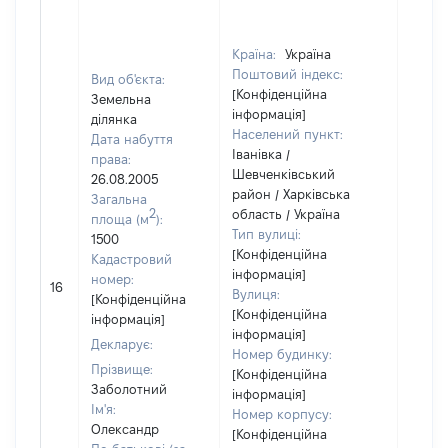
Країна:
Україна
Поштовий індекс:
Вид об'єкта:
[Конфіденційна
Земельна
інформація]
ділянка
Населений пункт:
Дата набуття
Іванівка /
права:
Шевченківський
26.08.2005
район / Харківська
Загальна
2
область / Україна
площа (м
):
Тип вулиці:
1500
[Конфіденційна
Кадастровий
інформація]
[Не
номер:
16
Вулиця:
відом
[Конфіденційна
[Конфіденційна
інформація]
інформація]
Декларує:
Номер будинку:
Прізвище:
[Конфіденційна
Заболотний
інформація]
Ім'я:
Номер корпусу:
Олександр
[Конфіденційна