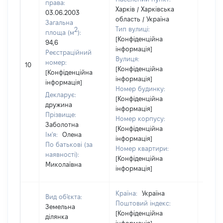
права:
Харків / Харківська
03.06.2003
область / Україна
Загальна
Тип вулиці:
2
площа (м
):
[Конфіденційна
94,6
інформація]
Реєстраційний
Вулиця:
номер:
10
2630
[Конфіденційна
[Конфіденційна
інформація]
інформація]
Номер будинку:
Декларує:
[Конфіденційна
дружина
інформація]
Прізвище:
Номер корпусу:
Заболотна
[Конфіденційна
Ім'я:
Олена
інформація]
По батькові (за
Номер квартири:
наявності):
[Конфіденційна
Миколаївна
інформація]
Країна:
Україна
Вид об'єкта:
Поштовий індекс:
Земельна
[Конфіденційна
ділянка