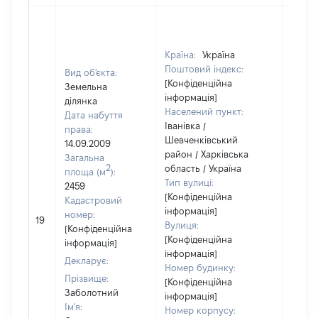
Країна:
Україна
Поштовий індекс:
Вид об'єкта:
[Конфіденційна
Земельна
інформація]
ділянка
Населений пункт:
Дата набуття
Іванівка /
права:
Шевченківський
14.09.2009
район / Харківська
Загальна
2
область / Україна
площа (м
):
Тип вулиці:
2459
[Конфіденційна
Кадастровий
інформація]
номер:
19
9600
Вулиця:
[Конфіденційна
[Конфіденційна
інформація]
інформація]
Декларує:
Номер будинку:
Прізвище:
[Конфіденційна
Заболотний
інформація]
Ім'я:
Номер корпусу: