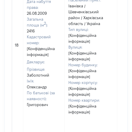
Населений пункт:
Дата набуття
Іванівка /
права:
Шевченківський
26.08.2009
район / Харківська
Загальна
2
область / Україна
площа (м
):
Тип вулиці:
2416
[Конфіденційна
Кадастровий
інформація]
номер:
18
9100
Вулиця:
[Конфіденційна
[Конфіденційна
інформація]
інформація]
Декларує:
Номер будинку:
Прізвище:
[Конфіденційна
Заболотний
інформація]
Ім'я:
Номер корпусу:
Олександр
[Конфіденційна
По батькові (за
інформація]
наявності):
Номер квартири:
Григорович
[Конфіденційна
інформація]