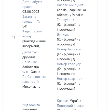
інформація]
Дата набуття
Населений пункт:
права:
Харків / Харківська
03.06.2003
область / Україна
Загальна
Тип вулиці:
2
площа (м
):
[Конфіденційна
544
інформація]
Кадастровий
Вулиця:
[Не
номер:
11
[Конфіденційна
відом
[Конфіденційна
інформація]
інформація]
Номер будинку:
Декларує:
[Конфіденційна
дружина
інформація]
Прізвище:
Номер корпусу:
Заболотна
[Конфіденційна
Ім'я:
Олена
інформація]
По батькові (за
Номер квартири:
наявності):
[Конфіденційна
Миколаївна
інформація]
Країна:
Україна
Вид об'єкта:
Поштовий індекс:
Квартира