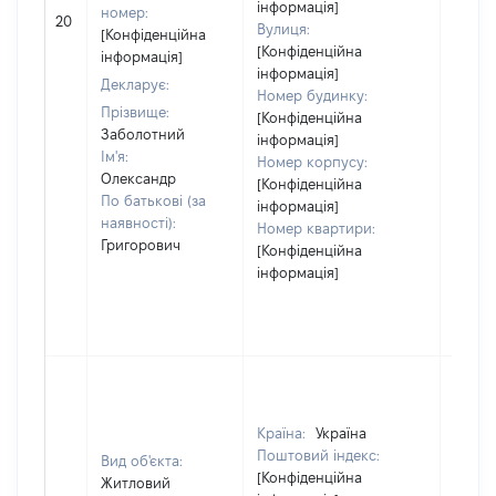
інформація]
[Не
номер:
20
Вулиця:
відом
[Конфіденційна
[Конфіденційна
інформація]
інформація]
Декларує:
Номер будинку:
Прізвище:
[Конфіденційна
Заболотний
інформація]
Ім'я:
Номер корпусу:
Олександр
[Конфіденційна
По батькові (за
інформація]
наявності):
Номер квартири:
Григорович
[Конфіденційна
інформація]
Країна:
Україна
Поштовий індекс:
Вид об'єкта:
[Конфіденційна
Житловий