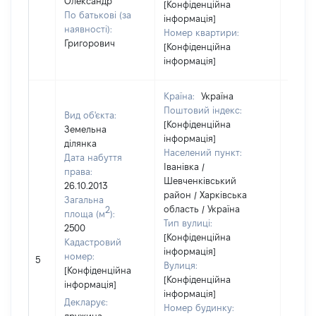
Олександр
[Конфіденційна
По батькові (за
інформація]
наявності):
Номер квартири:
Григорович
[Конфіденційна
інформація]
Країна:
Україна
Поштовий індекс:
Вид об'єкта:
[Конфіденційна
Земельна
інформація]
ділянка
Населений пункт:
Дата набуття
Іванівка /
права:
Шевченківський
26.10.2013
район / Харківська
Загальна
область / Україна
2
площа (м
):
Тип вулиці:
2500
[Конфіденційна
Кадастровий
інформація]
номер:
5
37650
Вулиця:
[Конфіденційна
[Конфіденційна
інформація]
інформація]
Декларує:
Номер будинку: