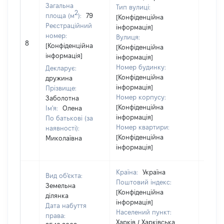
Загальна
Тип вулиці:
2
площа (м
):
79
[Конфіденційна
Реєстраційний
інформація]
номер:
Вулиця:
8
71600
[Конфіденційна
[Конфіденційна
інформація]
інформація]
Номер будинку:
Декларує:
[Конфіденційна
дружина
інформація]
Прізвище:
Номер корпусу:
Заболотна
[Конфіденційна
Ім'я:
Олена
інформація]
По батькові (за
Номер квартири:
наявності):
[Конфіденційна
Миколаївна
інформація]
Країна:
Україна
Вид об'єкта:
Поштовий індекс:
Земельна
[Конфіденційна
ділянка
інформація]
Дата набуття
Населений пункт:
права:
Харків / Харківська