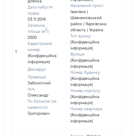
ділянка
Населений пункт:
Дата набуття
Іванівка /
права:
Шевченківський
03.11.2014
район / Харківська
Загальна
2
область / Україна
площа (м
):
Тип вулиці:
2500
[Конфіденційна
Кадастровий
інформація]
номер:
1
46475
Вулиця:
[Конфіденційна
[Конфіденційна
інформація]
інформація]
Декларує:
Номер будинку:
Прізвище:
[Конфіденційна
Заболотний
інформація]
Ім'я:
Номер корпусу:
Олександр
[Конфіденційна
По батькові (за
інформація]
наявності):
Номер квартири:
Григорович
[Конфіденційна
інформація]