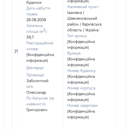
інформація]
будинок
Населений пункт:
Дата набуття
Іванівка /
права:
Шевченківський
26.08.2009
район / Харківська
Загальна
2
область / Україна
площа (м
):
Тип вулиці:
39,7
[Конфіденційна
Реєстраційний
інформація]
номер:
21
79041
Вулиця:
[Конфіденційна
[Конфіденційна
інформація]
інформація]
Декларує:
Номер будинку:
Прізвище:
[Конфіденційна
Заболотний
інформація]
Ім'я:
Номер корпусу:
Олександр
[Конфіденційна
По батькові (за
інформація]
наявності):
Номер квартири:
Григорович
[Конфіденційна
інформація]