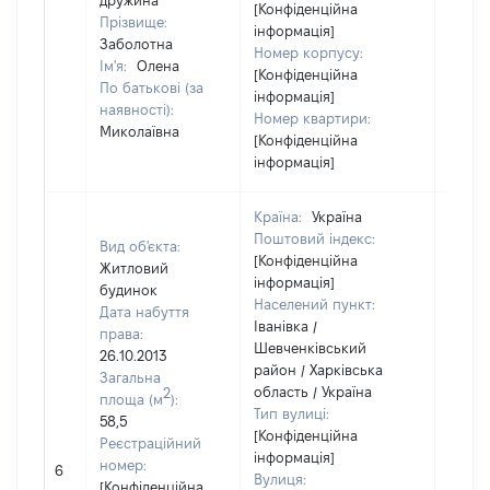
дружина
[Конфіденційна
Прізвище:
інформація]
Заболотна
Номер корпусу:
Ім'я:
Олена
[Конфіденційна
По батькові (за
інформація]
наявності):
Номер квартири:
Миколаївна
[Конфіденційна
інформація]
Країна:
Україна
Поштовий індекс:
Вид об'єкта:
[Конфіденційна
Житловий
інформація]
будинок
Населений пункт:
Дата набуття
Іванівка /
права:
Шевченківський
26.10.2013
район / Харківська
Загальна
область / Україна
2
площа (м
):
Тип вулиці:
58,5
[Конфіденційна
Реєстраційний
інформація]
номер:
6
42000
Вулиця:
[Конфіденційна