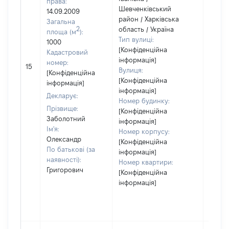
права:
Шевченківський
14.09.2009
район / Харківська
Загальна
2
область / Україна
площа (м
):
Тип вулиці:
1000
[Конфіденційна
Кадастровий
інформація]
[Не
номер:
15
Вулиця:
відом
[Конфіденційна
[Конфіденційна
інформація]
інформація]
Декларує:
Номер будинку:
Прізвище:
[Конфіденційна
Заболотний
інформація]
Ім'я:
Номер корпусу:
Олександр
[Конфіденційна
По батькові (за
інформація]
наявності):
Номер квартири:
Григорович
[Конфіденційна
інформація]