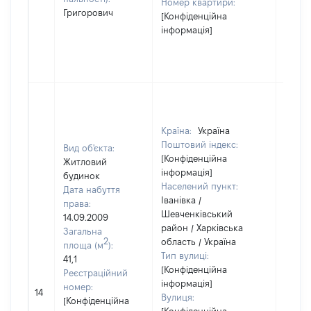
Номер квартири:
Григорович
[Конфіденційна
інформація]
Країна:
Україна
Поштовий індекс:
Вид об'єкта:
[Конфіденційна
Житловий
інформація]
будинок
Населений пункт:
Дата набуття
Іванівка /
права:
Шевченківський
14.09.2009
район / Харківська
Загальна
2
область / Україна
площа (м
):
Тип вулиці:
41,1
[Конфіденційна
Реєстраційний
інформація]
номер:
14
13377
Вулиця:
[Конфіденційна