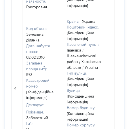
наявності):
інформація]
Григорович
Країна:
Україна
Поштовий індекс:
Вид об'єкта:
[Конфіденційна
Земельна
інформація]
ділянка
Населений пункт:
Дата набуття
Іванівка /
права:
Шевченківський
02.02.2010
район / Харківська
Загальна
2
область / Україна
площа (м
):
Тип вулиці:
973
[Конфіденційна
Кадастровий
інформація]
номер:
4
3800
Вулиця:
[Конфіденційна
[Конфіденційна
інформація]
інформація]
Декларує:
Номер будинку:
Прізвище:
[Конфіденційна
Заболотний
інформація]
Ім'я:
Номер корпусу: