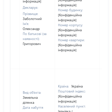
[Конфіденційна
інформація]
інформація]
Декларує:
Номер будинку:
Прізвище:
[Конфіденційна
Заболотний
інформація]
Ім'я:
Номер корпусу:
Олександр
[Конфіденційна
По батькові (за
інформація]
наявності):
Номер квартири:
Григорович
[Конфіденційна
інформація]
Країна:
Україна
Поштовий індекс:
Вид об'єкта:
[Конфіденційна
Земельна
інформація]
ділянка
Населений пункт:
Дата набуття
Іванівка /