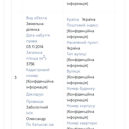
інформація]
Вид об'єкта:
Країна:
Україна
Земельна
Поштовий індекс:
ділянка
[Конфіденційна
Дата набуття
інформація]
права:
Населений пункт:
03.11.2014
Україна
Загальна
Тип вулиці:
2
площа (м
):
[Конфіденційна
3756
інформація]
Кадастровий
Вулиця:
номер:
[Конфіденційна
3
69824
[Конфіденційна
інформація]
інформація]
Номер будинку:
Декларує:
[Конфіденційна
інформація]
Прізвище:
Номер корпусу:
Заболотний
[Конфіденційна
Ім'я:
інформація]
Олександр
Номер квартири:
По батькові (за
[Конфіденційна