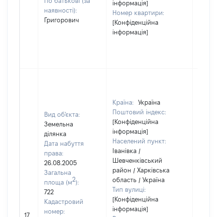
По батькові (за
інформація]
наявності):
Номер квартири:
Григорович
[Конфіденційна
інформація]
Країна:
Україна
Поштовий індекс:
Вид об'єкта:
[Конфіденційна
Земельна
інформація]
ділянка
Населений пункт:
Дата набуття
Іванівка /
права:
Шевченківський
26.08.2005
район / Харківська
Загальна
2
область / Україна
площа (м
):
Тип вулиці:
722
[Конфіденційна
Кадастровий
інформація]
номер:
17
14000