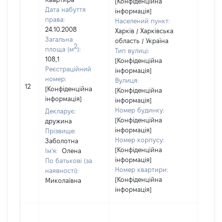
[Конфіденційна
Дата набуття
інформація]
права:
Населений пункт:
24.10.2008
Харків / Харківська
Загальна
область / Україна
2
площа (м
):
Тип вулиці:
108,1
[Конфіденційна
Реєстраційний
інформація]
номер:
Вулиця:
12
47986
[Конфіденційна
[Конфіденційна
інформація]
інформація]
Номер будинку:
Декларує:
[Конфіденційна
дружина
інформація]
Прізвище:
Номер корпусу:
Заболотна
[Конфіденційна
Ім'я:
Олена
інформація]
По батькові (за
Номер квартири:
наявності):
[Конфіденційна
Миколаївна
інформація]