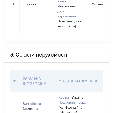
наявності):
1
дружина
Україна
Миколаївна
Дата
народження:
[Конфіденційна
інформація]
3. Об'єкти нерухомості
ВАРТ
ЗАГАЛЬНА
№
МІСЦЕЗНАХОДЖЕННЯ
НА Д
ІНФОРМАЦІЯ
НАБУ
Країна:
Україна
Поштовий індекс:
Вид об'єкта:
[Конфіденційна
Земельна
інформація]