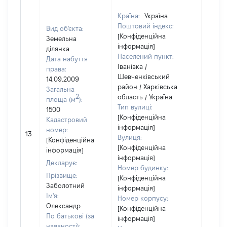
Країна:
Україна
Поштовий індекс:
Вид об'єкта:
[Конфіденційна
Земельна
інформація]
ділянка
Населений пункт:
Дата набуття
Іванівка /
права:
Шевченківський
14.09.2009
район / Харківська
Загальна
2
область / Україна
площа (м
):
Тип вулиці:
1500
[Конфіденційна
Кадастровий
інформація]
[Не
номер:
13
Вулиця:
відом
[Конфіденційна
[Конфіденційна
інформація]
інформація]
Декларує:
Номер будинку:
Прізвище:
[Конфіденційна
Заболотний
інформація]
Ім'я:
Номер корпусу:
Олександр
[Конфіденційна
По батькові (за
інформація]
наявності):