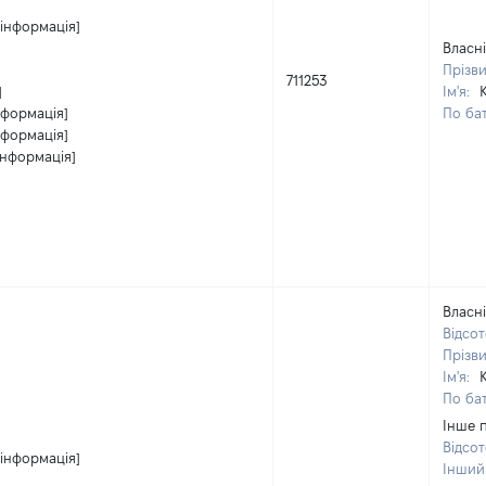
 інформація]
Власні
Прізв
711253
]
Ім'я:
нформація]
По бат
нформація]
інформація]
Власні
Відсот
Прізв
Ім'я:
По бат
Інше 
Відсот
 інформація]
Інший