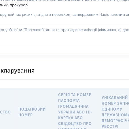
пник, прокурор
орупційних ризиків, згідно з переліком, затвердженим Національним аг
акону України “Про запобігання та протидію легалізації (відмиванню) 
декларування
СЕРІЯ ТА НОМЕР
УНІКАЛЬНИЙ
ПАСПОРТА
НОМЕР ЗАПИ
ГРОМАДЯНИНА
ПОДАТКОВИЙ
ЄДИНОМУ
СТВО
УКРАЇНИ АБО ID-
НОМЕР
ДЕРЖАВНОМ
КАРТКА АБО
ДЕМОГРАФІЧ
СВІДОЦТВО ПРО
РЕЄСТРІ