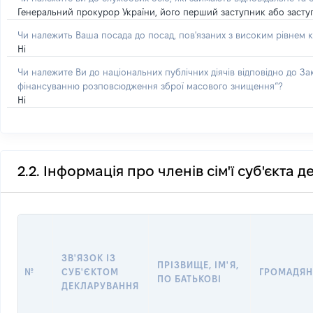
Генеральний прокурор України, його перший заступник або засту
Чи належить Ваша посада до посад, пов'язаних з високим рівнем к
Ні
Чи належите Ви до національних публічних діячів відповідно до З
фінансуванню розповсюдження зброї масового знищення”?
Ні
2.2. Інформація про членів сім'ї суб'єкта 
ЗВ'ЯЗОК ІЗ
ПРІЗВИЩЕ, ІМ'Я,
№
СУБ'ЄКТОМ
ГРОМАДЯН
ПО БАТЬКОВІ
ДЕКЛАРУВАННЯ