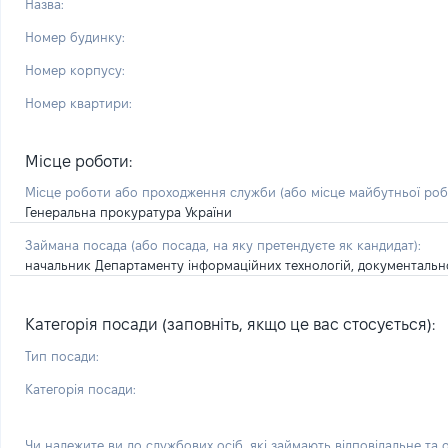
Назва:
Номер будинку:
Номер корпусу:
Номер квартири:
Місце роботи:
Місце роботи або проходження служби
(або місце майбутньої ро
Генеральна прокуратура України
Займана посада
(або посада, на яку претендуєте як кандидат)
:
начальник Департаменту інформаційних технологій, документально
Категорія посади (заповніть, якщо це вас стосується):
Тип посади:
Категорія посади:
Чи належите ви до службових осіб, які займають відповідальне та 