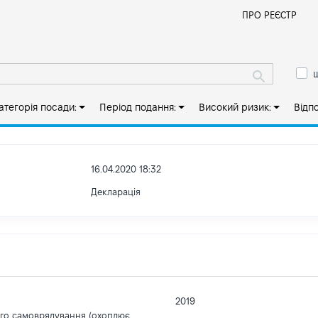
Й
ПРО РЕЄСТР
ш
атегорія посади:
Період подання:
Високий ризик:
Відп
16.04.2020 18:32
Декларація
2019
ого самоврядування (охоплює