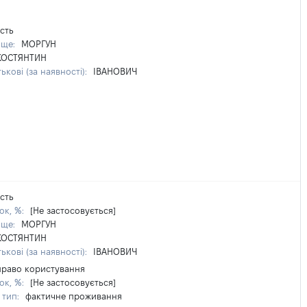
сть
ище:
МОРГУН
КОСТЯНТИН
ькові (за наявності):
ІВАНОВИЧ
сть
ок, %:
[Не застосовується]
ище:
МОРГУН
КОСТЯНТИН
ькові (за наявності):
ІВАНОВИЧ
право користування
ок, %:
[Не застосовується]
 тип:
фактичне проживання