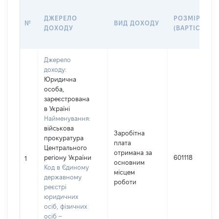
ДЖЕРЕЛО
РОЗМІР
№
ВИД ДОХОДУ
ДОХОДУ
(ВАРТІСТЬ)
Джерело
доходу:
Юридична
особа,
зареєстрована
в Україні
Найменування:
військова
Заробітна
прокуратура
плата
Центрального
отримана за
регіону України
601118
1
основним
Код в Єдиному
місцем
державному
роботи
реєстрі
юридичних
осіб, фізичних
осіб –