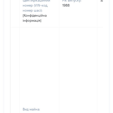
Ідентифікаційний
Рік випуску:
застосо
номер (VIN-код,
1988
номер шасі):
[Конфіденційна
інформація]
Вид майна: