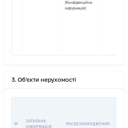
[Конфіденційна
інформація]
3. Об'єкти нерухомості
ВАРТ
ДАТУ
НАБУ
ЗАГАЛЬНА
ПРАВ
№
МІСЦЕЗНАХОДЖЕННЯ
ІНФОРМАЦІЯ
ЗА