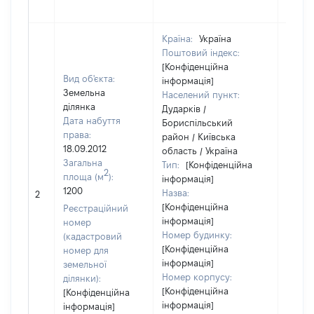
Країна:
Україна
Поштовий індекс:
[Конфіденційна
Вид об'єкта:
інформація]
Земельна
Населений пункт:
ділянка
Дударків /
Дата набуття
Бориспільський
права:
район / Київська
18.09.2012
область / Україна
Загальна
Тип:
[Конфіденційна
2
площа (м
):
інформація]
1200
Назва:
[Не ві
2
[Конфіденційна
Реєстраційний
інформація]
номер
Номер будинку:
(кадастровий
[Конфіденційна
номер для
інформація]
земельної
Номер корпусу:
ділянки):
[Конфіденційна
[Конфіденційна
інформація]
інформація]