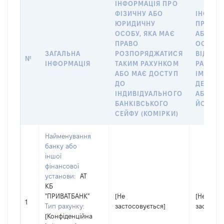
ІНФОРМАЦІЯ ПРО
ФІЗИЧНУ АБО
ІНФОРМ
ЮРИДИЧНУ
ПРО ФІ
ОСОБУ, ЯКА МАЄ
АБО Ю
ПРАВО
ОСОБУ,
ЗАГАЛЬНА
РОЗПОРЯДЖАТИСЯ
ВІДКРИ
№
ІНФОРМАЦІЯ
ТАКИМ РАХУНКОМ
РАХУНО
АБО МАЄ ДОСТУП
ІМ’Я СУ
ДО
ДЕКЛАР
ІНДИВІДУАЛЬНОГО
АБО ЧЛ
БАНКІВСЬКОГО
ЙОГО СІ
СЕЙФУ (КОМІРКИ)
Найменування
банку або
іншої
фінансової
установи:
АТ
КБ
"ПРИВАТБАНК"
[Не
[Не
1
Тип рахунку:
застосовується]
застосов
[Конфіденційна