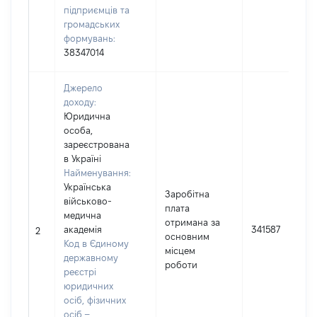
підприємців та
громадських
формувань:
38347014
Джерело
доходу:
Юридична
особа,
зареєстрована
в Україні
Найменування:
Українська
Заробітна
військово-
плата
медична
отримана за
академія
341587
2
основним
Код в Єдиному
місцем
державному
роботи
реєстрі
юридичних
осіб, фізичних
осіб –