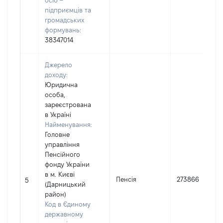
осіб –
підприємців та
громадських
формувань:
38347014
Джерело
доходу:
Юридична
особа,
зареєстрована
в Україні
Найменування:
Головне
управління
Пенсійного
фонду України
в м. Києві
Пенсія
273866
5
(Дарницький
район)
Код в Єдиному
державному