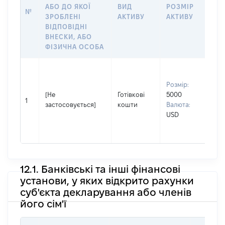
ІН
АБО ДО ЯКОЇ
ВИД
РОЗМІР
№
ЩО
ЗРОБЛЕНІ
АКТИВУ
АКТИВУ
НА
ВІДПОВІДНІ
ВНЕСКИ, АБО
ФІЗИЧНА ОСОБА
Вла
Прі
Розмір:
АН
[Не
Готівкові
5000
Ім'
1
застосовується]
кошти
Валюта:
По 
USD
(за
ОЛ
12.1. Банківські та інші фінансові
установи, у яких відкрито рахунки
суб'єкта декларування або членів
його сім'ї