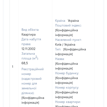
Країна:
Україна
Поштовий індекс:
Вид об'єкта:
[Конфіденційна
Квартира
інформація]
Дата набуття
Населений пункт:
права:
Київ / Україна
12.11.2002
Тип:
[Конфіденційна
Загальна
інформація]
2
площа (м
):
Назва:
68,5
[Конфіденційна
[Не ві
1
інформація]
Реєстраційний
Номер будинку:
номер
[Конфіденційна
(кадастровий
інформація]
номер для
Номер корпусу:
земельної
[Конфіденційна
ділянки):
інформація]
[Конфіденційна
Номер квартири:
інформація]
[Конфіденційна