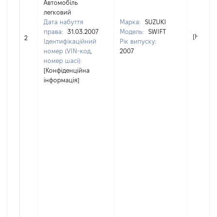
Автомобіль
легковий
Дата набуття
Марка:
SUZUKI
права:
31.03.2007
Модель:
SWIFT
[Не від
2
Ідентифікаційний
Рік випуску:
номер (VIN-код,
2007
номер шасі):
[Конфіденційна
інформація]