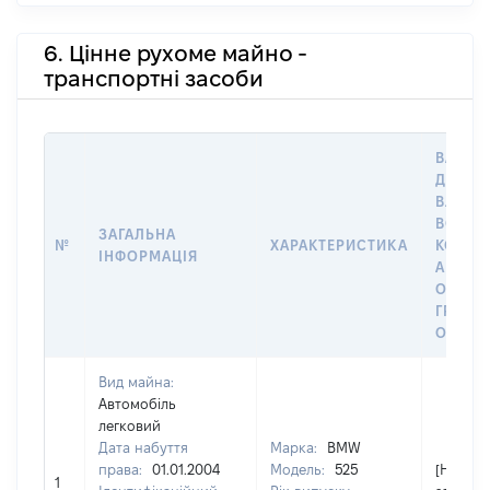
6. Цінне рухоме майно -
транспортні засоби
ВАРТІС
ДАТУ Н
ВЛАСН
ВОЛОД
ЗАГАЛЬНА
№
ХАРАКТЕРИСТИКА
КОРИС
ІНФОРМАЦІЯ
АБО З
ОСТА
ГРОШ
ОЦІНК
Вид майна:
Автомобіль
легковий
Дата набуття
Марка:
BMW
права:
01.01.2004
Модель:
525
[Не
1