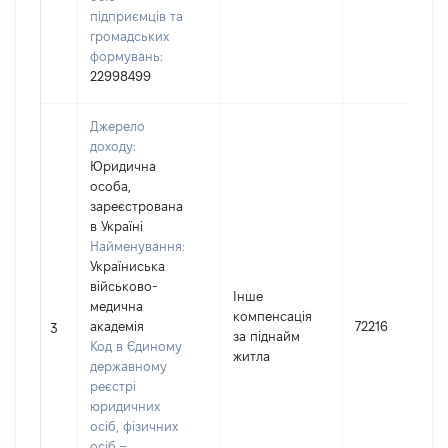
підприємців та
громадських
формувань:
22998499
Джерело
доходу:
Юридична
особа,
зареєстрована
в Україні
Найменування:
Україниська
військово-
Інше
медична
компенсація
академія
72216
3
за піднайм
Код в Єдиному
житла
державному
реєстрі
юридичних
осіб, фізичних
осіб –