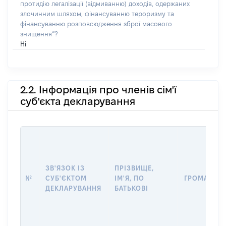
протидію легалізації (відмиванню) доходів, одержаних
злочинним шляхом, фінансуванню тероризму та
фінансуванню розповсюдження зброї масового
знищення”?
Ні
2.2. Інформація про членів сім'ї
суб'єкта декларування
ЗВ'ЯЗОК ІЗ
ПРІЗВИЩЕ,
№
СУБ'ЄКТОМ
ІМ'Я, ПО
ГРОМАДЯН
ДЕКЛАРУВАННЯ
БАТЬКОВІ