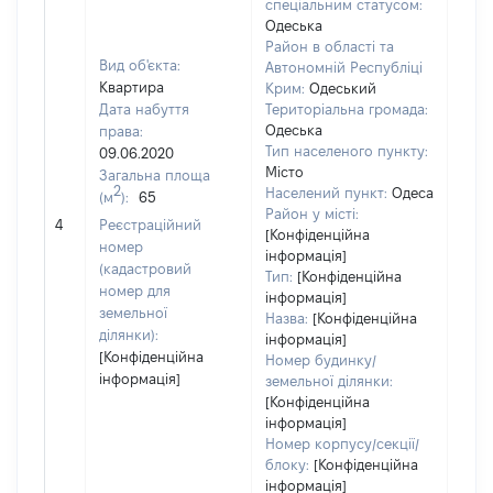
спеціальним статусом:
Одеська
Район в області та
Вид об'єкта:
Автономній Республіці
Квартира
Крим:
Одеський
Дата набуття
Територіальна громада:
Одеська
права:
Тип населеного пункту:
09.06.2020
Місто
Загальна площа
2
Населений пункт:
Одеса
(м
):
65
Район у місті:
[Не 
4
Реєстраційний
[Конфіденційна
номер
інформація]
(кадастровий
Тип:
[Конфіденційна
номер для
інформація]
земельної
Назва:
[Конфіденційна
ділянки):
інформація]
[Конфіденційна
Номер будинку/
інформація]
земельної ділянки:
[Конфіденційна
інформація]
Номер корпусу/секції/
блоку:
[Конфіденційна
інформація]