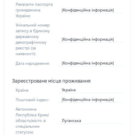
Реквізити паспорта
[Конфіденційна інформація]
громадянина
України:
Унікальний номер
запису в Єдиному
державному
[Конфіденційна інформація]
демографічному
реєстрі (за
наявності):
[Конфіденційна інформація]
Дата народження:
Зареєстроване місце проживання
Україна
Країна:
[Конфіденційна інформація]
Поштовий індекс:
Автономна
Республіка Крим/
Луганська
область/місто зі
спеціальним
статусом: