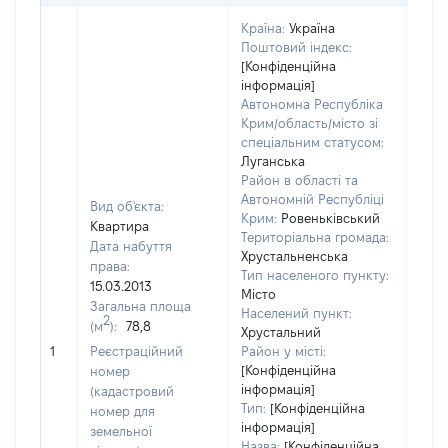
Країна:
Україна
Поштовий індекс:
[Конфіденційна
інформація]
Автономна Республіка
Крим/область/місто зі
спеціальним статусом:
Луганська
Район в області та
Автономній Республіці
Вид об'єкта:
Крим:
Ровеньківський
Квартира
Територіальна громада:
Дата набуття
Хрустальненська
права:
Тип населеного пункту:
15.03.2013
Місто
Загальна площа
Населений пункт:
2
(м
):
78,8
Хрустальний
[Не 
1
Реєстраційний
Район у місті:
[Конфіденційна
номер
інформація]
(кадастровий
Тип:
[Конфіденційна
номер для
інформація]
земельної
Назва:
[Конфіденційна