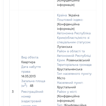
[Конфіденційна
інформація]
Країна:
Україна
Поштовий індекс:
[Конфіденційна
інформація]
Автономна Республіка
Крим/область/місто зі
спеціальним статусом:
Луганська
Район в області та
Автономній Республіці
Вид об'єкта:
Крим:
Ровеньківський
Квартира
Територіальна громада:
Дата набуття
Хрустальненська
права:
Тип населеного пункту:
14.05.2013
Місто
Загальна площа
Населений пункт:
2
(м
):
48
Хрустальний
[Не 
3
Реєстраційний
Район у місті:
[Конфіденційна
номер
інформація]
(кадастровий
Тип:
[Конфіденційна
номер для