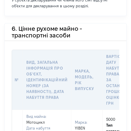
У суб'єкта декларування чи членів його сім'ї відсутні
об'єкти для декларування в цьому розділі.
6. Цінне рухоме майно -
транспортні засоби
ВАРТІСТЬ Н
ВИД, ЗАГАЛЬНА
ДАТУ
ІНФОРМАЦІЯ ПРО
НАБУТТЯ
МАРКА,
ОБʼЄКТ,
ПРАВА АБО
МОДЕЛЬ,
№
ІДЕНТИФІКАЦІЙНИЙ
ЗА
РІК
НОМЕР (ЗА
ОСТАННЬО
ВИПУСКУ
НАЯВНОСТІ), ДАТА
ГРОШОВО
НАБУТТЯ ПРАВА
ОЦІНКОЮ,
ГРН
Вид майна:
5000
Мотоцикл
Марка:
Тип
Дата набуття
YIBEN