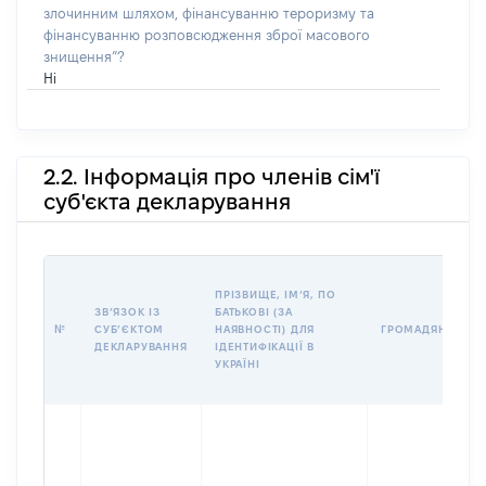
злочинним шляхом, фінансуванню тероризму та
фінансуванню розповсюдження зброї масового
знищення”?
Ні
2.2. Інформація про членів сім'ї
суб'єкта декларування
ПРІЗВИЩЕ, ІМʼЯ, ПО
ЗВʼЯЗОК ІЗ
БАТЬКОВІ (ЗА
№
СУБʼЄКТОМ
НАЯВНОСТІ) ДЛЯ
ГРОМАДЯНСТВО
ДЕКЛАРУВАННЯ
ІДЕНТИФІКАЦІЇ В
УКРАЇНІ