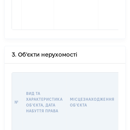
3. Об'єкти нерухомості
ВАР
ДАТ
НАБ
ВИД ТА
ПРА
ХАРАКТЕРИСТИКА
МІСЦЕЗНАХОДЖЕННЯ
№
ЗА
ОБʼЄКТА, ДАТА
ОБʼЄКТА
ОС
НАБУТТЯ ПРАВА
ГР
ОЦІ
ГРН