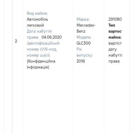
Вид майна:
Автомобіль
Марка:
291080
легковий
Mercedes-
Тип
Дата набуття
Benz
вартості
права:
04.06.2020
Модель:
майна:
це
2
Ідентифікаційний
GLC300
вартість на
номер (VIN-код,
Рік
дату
номер шасі):
випуску:
набуття
[Конфіденційна
2016
права
інформація]