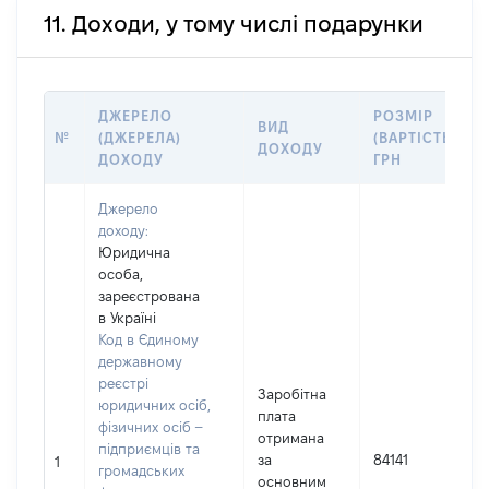
11. Доходи, у тому числі подарунки
ДЖЕРЕЛО
РОЗМІР
ВИД
№
(ДЖЕРЕЛА)
(ВАРТІСТЬ),
ДОХОДУ
ДОХОДУ
ГРН
Джерело
доходу:
Юридична
особа,
зареєстрована
в Україні
Код в Єдиному
державному
реєстрі
Заробітна
юридичних осіб,
плата
фізичних осіб –
отримана
підприємців та
за
84141
1
громадських
основним