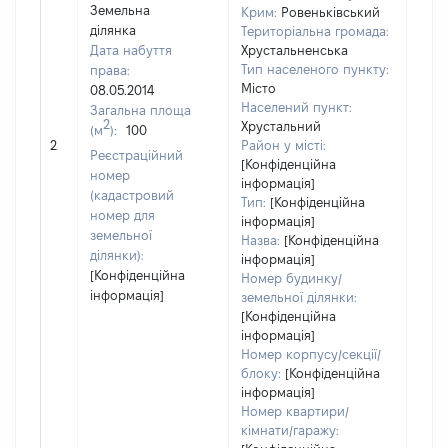
Земельна
Крим:
Ровеньківський
ділянка
Територіальна громада:
Дата набуття
Хрустальненська
Тип населеного пункту:
права:
Місто
08.05.2014
Населений пункт:
Загальна площа
2
Хрустальний
(м
):
100
[Не 
2
Район у місті:
Реєстраційний
[Конфіденційна
номер
інформація]
(кадастровий
Тип:
[Конфіденційна
номер для
інформація]
земельної
Назва:
[Конфіденційна
ділянки):
інформація]
[Конфіденційна
Номер будинку/
інформація]
земельної ділянки:
[Конфіденційна
інформація]
Номер корпусу/секції/
блоку:
[Конфіденційна
інформація]
Номер квартири/
кімнати/гаражу: