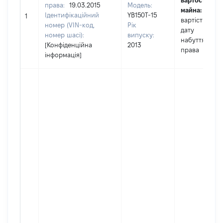
вартості
права:
19.03.2015
Модель:
майна:
це
Ідентифікаційний
YB150T-15
1
вартість на
номер (VIN-код,
Рік
дату
номер шасі):
випуску:
набуття
[Конфіденційна
2013
права
інформація]