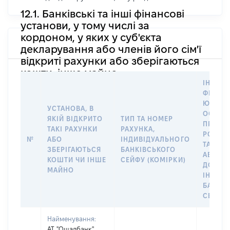
12.1. Банківські та інші фінансові
установи, у тому числі за
кордоном, у яких у суб'єкта
декларування або членів його сім'ї
відкриті рахунки або зберігаються
кошти, інше майно
ІНФОР
ФІЗИЧН
ЮРИДИ
УСТАНОВА, В
ОСОБУ,
ЯКІЙ ВІДКРИТО
ТИП ТА НОМЕР
ПРАВО
ТАКІ РАХУНКИ
РАХУНКА,
РОЗПО
№
АБО
ІНДИВІДУАЛЬНОГО
ТАКИМ
ЗБЕРІГАЮТЬСЯ
БАНКІВСЬКОГО
АБО М
КОШТИ ЧИ ІНШЕ
СЕЙФУ (КОМІРКИ)
ДО
МАЙНО
ІНДИВ
БАНКІ
СЕЙФУ 
Найменування:
АТ "Ощадбанк"