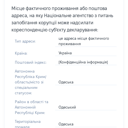
Місце фактичного проживання або поштова
адреса, на яку Національне агентство з питань
запобігання корупції може надсилати
кореспонденцію суб'єкту декларування:
це адреса місця фактичного
Тип адреси:
проживання
Україна
Країна:
[Конфіденційна інформація]
Поштовий індекс:
Автономна
Республіка Крим/
Одеська
область/місто зі
спеціальним
статусом:
Район в області та
Одеський
Автономній
Республіці Крим:
Територіальна
Одеська
громада: