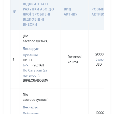
ВІДКРИТІ ТАКІ
РАХУНКИ АБО ДО
ВИД
РОЗМІР
№
ЯКОЇ ЗРОБЛЕНІ
АКТИВУ
АКТИВУ
ВІДПОВІДНІ
ВНЕСКИ
[Не
застосовується]
Декларує:
20000
Прізвище:
Готівкові
1
Валюта:
НИЧІК
кошти
USD
Ім'я:
РУСЛАН
По батькові (за
наявності):
ВЯЧЕСЛАВОВИЧ
[Не
застосовується]
Декларує:
100000
Прізвище: