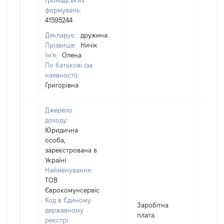
громадських
формувань:
41595244
Декларує:
дружина
Прізвище:
Ничік
Ім'я:
Олена
По батькові (за
наявності):
Григорівна
Джерело
доходу:
Юридична
особа,
зареєстрована в
Україні
Найменування:
ТОВ
Єврокомунсервіс
Код в Єдиному
Заробітна
державному
плата
реєстрі