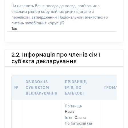
Чи належить Ваша посада до посад, пов'язаних з
високим рівнем корупційних ризиків, згідно з
переліком, затвердженим Національним агентством з
питань запобігання корупції?
Так
2.2. Інформація про членів сім'ї
суб'єкта декларування
ЗВ'ЯЗОК ІЗ
ПРІЗВИЩЕ,
№
СУБ'ЄКТОМ
ІМ'Я, ПО
ГРОМАДЯН
ДЕКЛАРУВАННЯ
БАТЬКОВІ
Прізвище:
Ничік
Ім'я:
Олена
По батькові (за