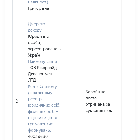
наявності):
Григорівна
Джерело
доходу:
Юридична
особа,
зареєстрована в
Україні
Найменування:
ТОВ Ріверсайд
Девелопмент
ЛТД
Код в Єдиному
Заробітна
державному
плата
реєстрі
2
5502
отримана за
юридичних осіб,
сумісництвом
фізичних осіб –
підприємців та
громадських
формувань:
40039630