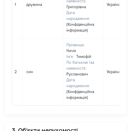
наявності):
1
дружина
Україна
Григорівна
Дата
народження:
[Конфіденційна
інформація]
Прізвище:
Ничік
Ім'я:
Тимофій
По батькові (за
наявності):
2
син
Україна
Русланович
Дата
народження:
[Конфіденційна
інформація]
3. Об'єкти нерухомості