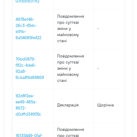
07cbd1b311f2
Повідомлення
4978e146-
про суттєві
26c3-45dc-
зміни y
-
2
b91b-
майновому
6a54685fe422
стані
Повідомлення
70bd0879-
про суттєві
f82c-4de6-
зміни y
-
2
92a8-
майновому
6cba89d84869
стані
92d8f2ea-
ee49-485a-
Декларація
Щорічна
2
8672-
d0dffd34955c
Повідомлення
16135449-0faf-
про суттєві