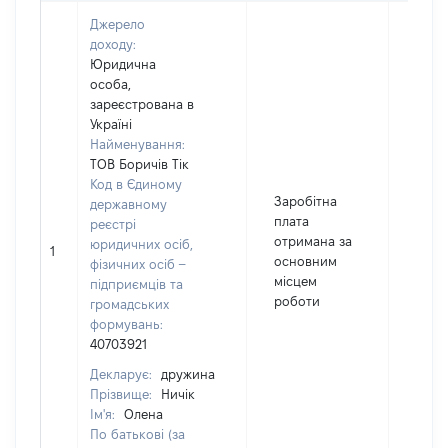
Джерело
доходу:
Юридична
особа,
зареєстрована в
Україні
Найменування:
ТОВ Боричів Тік
Код в Єдиному
Заробітна
державному
плата
реєстрі
отримана за
юридичних осіб,
1
4745
основним
фізичних осіб –
місцем
підприємців та
роботи
громадських
формувань:
40703921
Декларує:
дружина
Прізвище:
Ничік
Ім'я:
Олена
По батькові (за