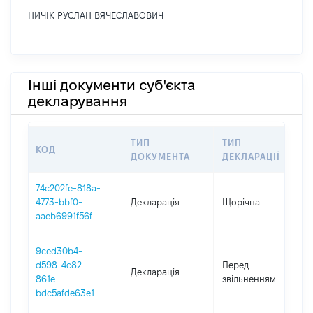
НИЧІК РУСЛАН ВЯЧЕСЛАВОВИЧ
Інші документи суб'єкта
декларування
ТИП
ТИП
КОД
П
ДОКУМЕНТА
ДЕКЛАРАЦІЇ
74c202fe-818a-
4773-bbf0-
Декларація
Щорічна
2
aaeb6991f56f
9ced30b4-
0
d598-4c82-
Перед
Декларація
-
861e-
звільненням
2
bdc5afde63e1