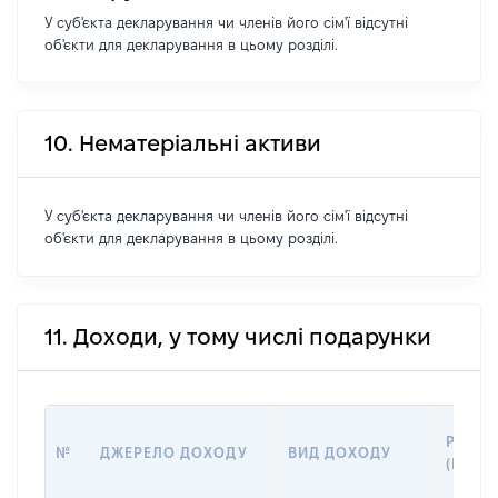
У суб'єкта декларування чи членів його сім'ї відсутні
об'єкти для декларування в цьому розділі.
10. Нематеріальні активи
У суб'єкта декларування чи членів його сім'ї відсутні
об'єкти для декларування в цьому розділі.
11. Доходи, у тому числі подарунки
РОЗМІ
№
ДЖЕРЕЛО ДОХОДУ
ВИД ДОХОДУ
(ВАРТІ