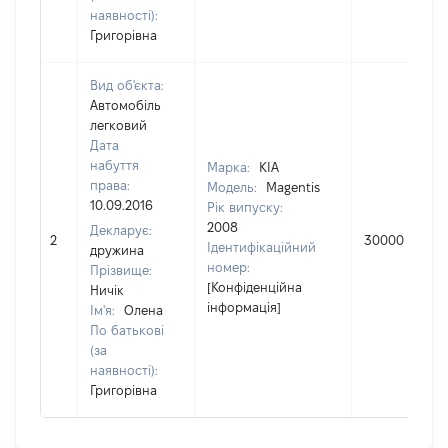
наявності):
Григорівна
Вид об'єкта:
Автомобіль
легковий
Дата
набуття
Марка:
KIA
права:
Модель:
Magentis
10.09.2016
Рік випуску:
2008
Декларує:
2
30000
Ідентифікаційний
дружина
номер:
Прізвище:
[Конфіденційна
Ничік
інформація]
Ім'я:
Олена
По батькові
(за
наявності):
Григорівна