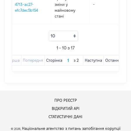
4713-ac27-
зміни y
-
2
efc7dec5b154
майновому
стані
1 - 10 з 17
Перша
Попередня
Сторінка
з
2
Наступна
Остання
ПРО РЕЄСТР
ВІДКРИТИЙ АРІ
СТАТИСТИЧНІ ДАНІ
Національне агентство з питань запобігання корупції
© 2026,