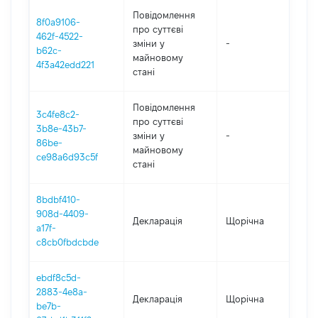
Повідомлення
8f0a9106-
про суттєві
462f-4522-
зміни y
-
2
b62c-
майновому
4f3a42edd221
стані
Повідомлення
3c4fe8c2-
про суттєві
3b8e-43b7-
зміни y
-
2
86be-
майновому
ce98a6d93c5f
стані
8bdbf410-
908d-4409-
Декларація
Щорічна
2
a17f-
c8cb0fbdcbde
ebdf8c5d-
2883-4e8a-
Декларація
Щорічна
2
be7b-