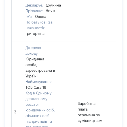
Декларує:
дружина
Прізвище:
Ничік
Ім'я:
Олена
По батькові (за
наявності):
Григорівна
Джерело
доходу:
Юридична
особа,
зареєстрована в
Україні
Найменування:
ТОВ Сага 18
Код в Єдиному
державному
Заробітна
реєстрі
плата
юридичних осіб,
3
6000
отримана за
фізичних осіб –
сумісництвом
підприємців та