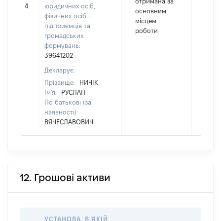
отримана за
4
юридичних осіб,
1313
основним
фізичних осіб –
місцем
підприємців та
роботи
громадських
формувань:
39641202
Декларує:
Прізвище:
НИЧІК
Ім'я:
РУСЛАН
По батькові (за
наявності):
ВЯЧЕСЛАВОВИЧ
12. Грошові активи
УСТАНОВА, В ЯКІЙ