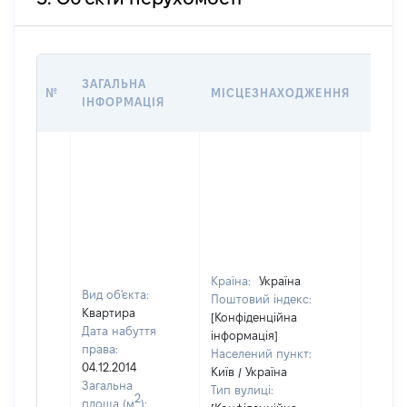
ВАРТ
ЗАГАЛЬНА
№
МІСЦЕЗНАХОДЖЕННЯ
НА Д
ІНФОРМАЦІЯ
НАБУ
Країна:
Україна
Вид об'єкта:
Поштовий індекс:
Квартира
[Конфіденційна
Дата набуття
інформація]
права:
Населений пункт:
04.12.2014
Київ / Україна
Загальна
Тип вулиці:
2
площа (м
):