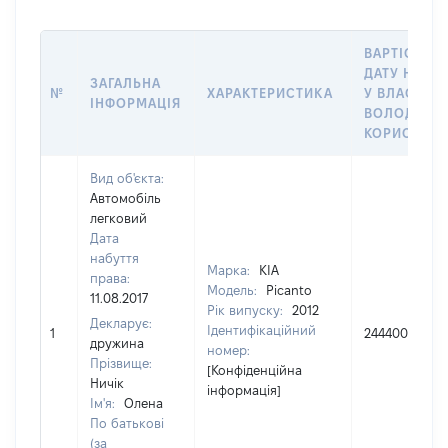
ВАРТІСТЬ Н
ДАТУ НАБУ
ЗАГАЛЬНА
№
ХАРАКТЕРИСТИКА
У ВЛАСНІСТ
ІНФОРМАЦІЯ
ВОЛОДІННЯ
КОРИСТУВ
Вид об'єкта:
Автомобіль
легковий
Дата
набуття
Марка:
KIA
права:
Модель:
Picanto
11.08.2017
Рік випуску:
2012
Декларує:
Ідентифікаційний
1
244400
дружина
номер:
Прізвище:
[Конфіденційна
Ничік
інформація]
Ім'я:
Олена
По батькові
(за