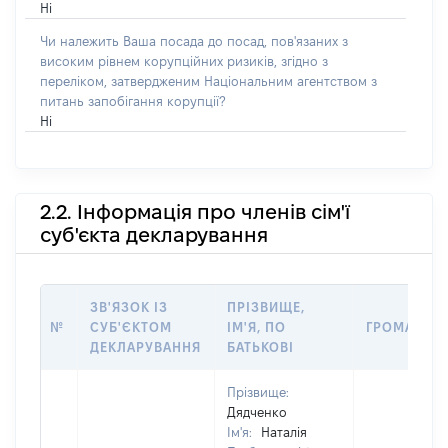
Ні
Чи належить Ваша посада до посад, пов'язаних з
високим рівнем корупційних ризиків, згідно з
переліком, затвердженим Національним агентством з
питань запобігання корупції?
Ні
2.2. Інформація про членів сім'ї
суб'єкта декларування
ЗВ'ЯЗОК ІЗ
ПРІЗВИЩЕ,
№
СУБ'ЄКТОМ
ІМ'Я, ПО
ГРОМАДЯН
ДЕКЛАРУВАННЯ
БАТЬКОВІ
Прізвище:
Дядченко
Ім'я:
Наталія