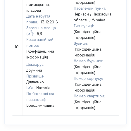
інформація]
приміщення,
Населений пункт:
кладова
Черкаси / Черкаська
Дата набуття
область / Україна
права:
13.12.2016
Тип вулиці:
Загальна площа
[Конфіденційна
2
(м
):
5,3
інформація]
Реєстраційний
Вулиця:
[Н
номер:
10
[Конфіденційна
ві
[Конфіденційна
інформація]
інформація]
Номер будинку:
Декларує:
[Конфіденційна
дружина
інформація]
Прізвище:
Номер корпусу:
Дядченко
[Конфіденційна
Ім'я:
Наталія
інформація]
По батькові (за
Номер квартири:
наявності):
[Конфіденційна
Володимирівна
інформація]