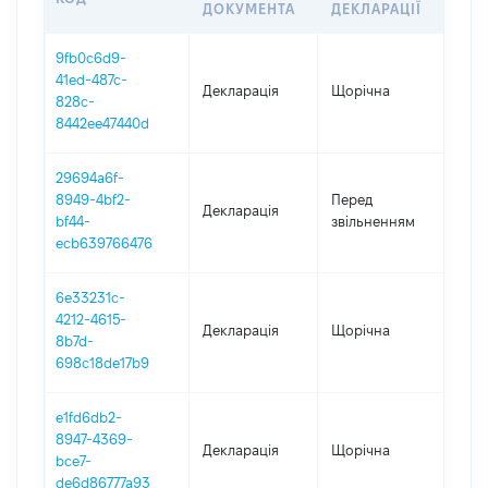
ДОКУМЕНТА
ДЕКЛАРАЦІЇ
9fb0c6d9-
41ed-487c-
Декларація
Щорічна
202
828c-
8442ee47440d
29694a6f-
01.
8949-4bf2-
Перед
Декларація
-
bf44-
звільненням
31.
ecb639766476
6e33231c-
4212-4615-
Декларація
Щорічна
202
8b7d-
698c18de17b9
e1fd6db2-
8947-4369-
Декларація
Щорічна
202
bce7-
de6d86777a93