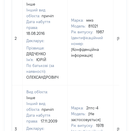
Інше
Інший вид
об'єкта:
причіп
Марка:
ммз
Дата набуття
Модель:
81021
права:
Рік випуску:
1987
18.08.2016
Ідентифікаційний
2
[Не від
Декларує:
номер:
Прізвище:
[Конфіденційна
ДЯДЧЕНКО
інформація]
Ім'я:
ЮРІЙ
По батькові (за
наявності):
ОЛЕКСАНДРОВИЧ
Вид об'єкта:
Інше
Інший вид
Марка:
2птс-4
об'єкта:
причіп
Модель:
[Не
Дата набуття
застосовується]
права:
17.11.2009
Рік випуску:
1978
Декларує:
3
[Не від