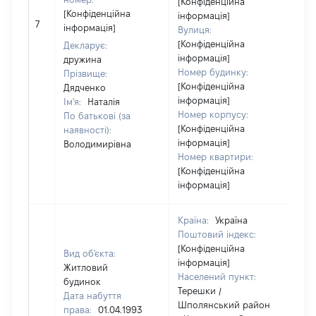
[Конфіденційна
[Конфіденційна
інформація]
[Н
7
інформація]
Вулиця:
ві
[Конфіденційна
Декларує:
інформація]
дружина
Номер будинку:
Прізвище:
[Конфіденційна
Дядченко
інформація]
Ім'я:
Наталія
Номер корпусу:
По батькові (за
[Конфіденційна
наявності):
інформація]
Володимирівна
Номер квартири:
[Конфіденційна
інформація]
Країна:
Україна
Поштовий індекс:
[Конфіденційна
Вид об'єкта:
інформація]
Житловий
Населений пункт:
будинок
Терешки /
Дата набуття
Шполянський район
права:
01.04.1993