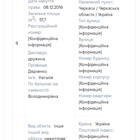
Дата набуття
Населений пункт:
права:
08.12.2016
Черкаси / Черкаська
Загальна площа
область / Україна
2
(м
):
57,7
Тип вулиці:
Реєстраційний
[Конфіденційна
номер:
інформація]
[Конфіденційна
Вулиця:
[Н
9
інформація]
[Конфіденційна
ві
інформація]
Декларує:
Номер будинку:
дружина
[Конфіденційна
Прізвище:
інформація]
Дядченко
Номер корпусу:
Ім'я:
Наталія
[Конфіденційна
По батькові (за
інформація]
наявності):
Номер квартири:
Володимирівна
[Конфіденційна
інформація]
Країна:
Україна
Вид об'єкта:
Інше
Поштовий індекс:
Інший вид
[Конфіденційна
об'єкта:
нежитлове