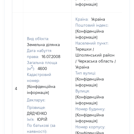
інформація]
Країна:
Україна
Поштовий індекс:
[Конфіденційна
інформація]
Вид об'єкта:
Населений пункт:
Земельна ділянка
Терешки /
Дата набуття
Шполянський район
права:
16.07.2008
/ Черкаська область /
Загальна площа
2
Україна
(м
):
4600
Тип вулиці:
Кадастровий
[Конфіденційна
номер:
інформація]
[Н
[Конфіденційна
4
Вулиця:
ві
інформація]
[Конфіденційна
Декларує:
інформація]
Прізвище:
Номер будинку:
ДЯДЧЕНКО
[Конфіденційна
Ім'я:
ЮРІЙ
інформація]
По батькові (за
Номер корпусу:
наявності):
[Конфіденційна