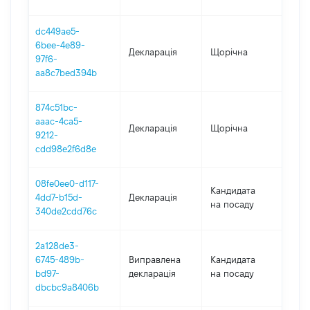
dc449ae5-
6bee-4e89-
Декларація
Щорічна
202
97f6-
aa8c7bed394b
874c51bc-
aaac-4ca5-
Декларація
Щорічна
201
9212-
cdd98e2f6d8e
08fe0ee0-d117-
Кандидата
4dd7-b15d-
Декларація
201
на посаду
340de2cdd76c
2a128de3-
6745-489b-
Виправлена
Кандидата
201
bd97-
декларація
на посаду
dbcbc9a8406b