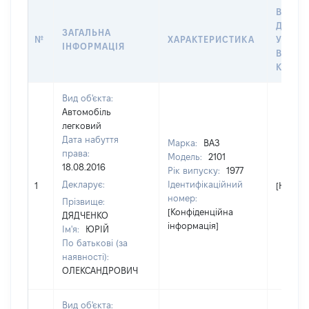
ВАРТІ
ДАТУ 
ЗАГАЛЬНА
№
ХАРАКТЕРИСТИКА
У ВЛА
ІНФОРМАЦІЯ
ВОЛОД
КОРИС
Вид об'єкта:
Автомобіль
легковий
Дата набуття
Марка:
ВАЗ
права:
Модель:
2101
18.08.2016
Рік випуску:
1977
Декларує:
Ідентифікаційний
1
[Не від
номер:
Прізвище:
[Конфіденційна
ДЯДЧЕНКО
інформація]
Ім'я:
ЮРІЙ
По батькові (за
наявності):
ОЛЕКСАНДРОВИЧ
Вид об'єкта: