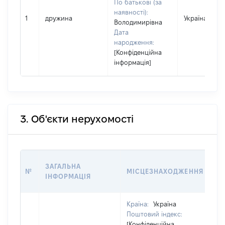
По батькові (за
наявності):
1
дружина
Україна
Володимирівна
Дата
народження:
[Конфіденційна
інформація]
3. Об'єкти нерухомості
ВА
ЗАГАЛЬНА
№
МІСЦЕЗНАХОДЖЕННЯ
НА
ІНФОРМАЦІЯ
НА
Країна:
Україна
Поштовий індекс:
[Конфіденційна