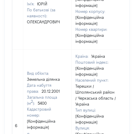
Ім'я:
ЮРІЙ
інформація]
По батькові (за
Номер корпусу:
наявності):
[Конфіденційна
ОЛЕКСАНДРОВИЧ
інформація]
Номер квартири:
[Конфіденційна
інформація]
Країна:
Україна
Поштовий індекс:
[Конфіденційна
Вид об'єкта:
інформація]
Земельна ділянка
Населений пункт:
Дата набуття
Терешки /
права:
20.12.2001
Шполянський район
Загальна площа
/ Черкаська область /
2
(м
):
5400
Україна
Кадастровий
Тип вулиці:
номер:
[Конфіденційна
[Конфіденційна
інформація]
[Н
6
інформація]
Вулиця:
ві