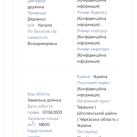
[Конфіденційна
Декларує:
інформація]
дружина
Номер будинку:
Прізвище:
[Конфіденційна
Дядченко
інформація]
Ім'я:
Наталія
Номер корпусу:
По батькові (за
[Конфіденційна
наявності):
інформація]
Володимирівна
Номер квартири:
[Конфіденційна
інформація]
Країна:
Україна
Поштовий індекс:
[Конфіденційна
Вид об'єкта:
інформація]
Земельна ділянка
Населений пункт:
Дата набуття
Терешки /
права:
07.04.2003
Шполянський район
Загальна площа
/ Черкаська область /
2
(м
):
14600
Україна
Кадастровий
Тип вулиці:
номер: