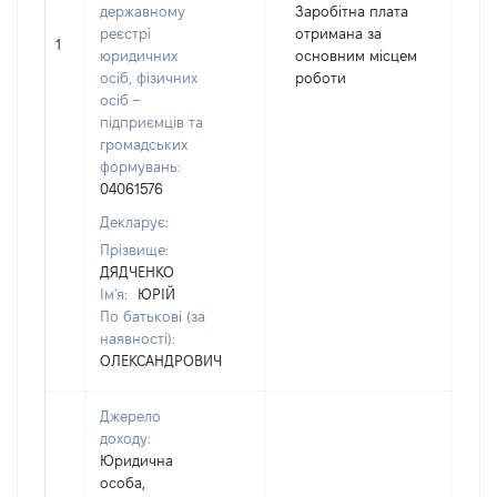
державному
Заробітна плата
реєстрі
отримана за
1
1
юридичних
основним місцем
осіб, фізичних
роботи
осіб –
підприємців та
громадських
формувань:
04061576
Декларує:
Прізвище:
ДЯДЧЕНКО
Ім'я:
ЮРІЙ
По батькові (за
наявності):
ОЛЕКСАНДРОВИЧ
Джерело
доходу:
Юридична
особа,