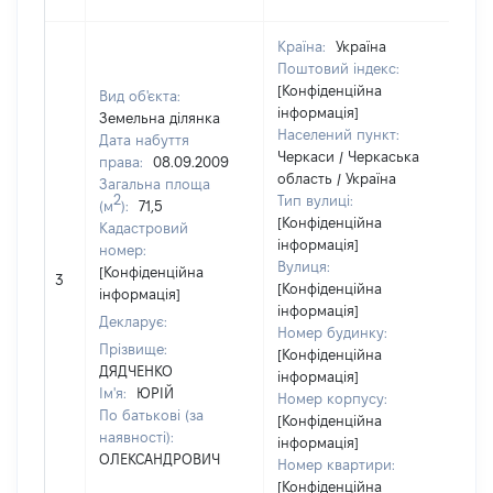
Країна:
Україна
Поштовий індекс:
[Конфіденційна
Вид об'єкта:
інформація]
Земельна ділянка
Населений пункт:
Дата набуття
Черкаси / Черкаська
права:
08.09.2009
область / Україна
Загальна площа
2
Тип вулиці:
(м
):
71,5
[Конфіденційна
Кадастровий
інформація]
номер:
Вулиця:
[Н
[Конфіденційна
3
[Конфіденційна
ві
інформація]
інформація]
Декларує:
Номер будинку:
Прізвище:
[Конфіденційна
ДЯДЧЕНКО
інформація]
Ім'я:
ЮРІЙ
Номер корпусу:
По батькові (за
[Конфіденційна
наявності):
інформація]
ОЛЕКСАНДРОВИЧ
Номер квартири:
[Конфіденційна