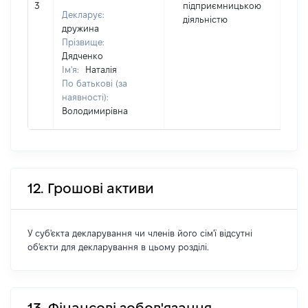
3
підприємницькою
2
Декларує:
діяльністю
дружина
Прізвище:
Дядченко
Ім'я:
Наталія
По батькові (за
наявності):
Володимирівна
12. Грошові активи
У суб'єкта декларування чи членів його сім'ї відсутні
об'єкти для декларування в цьому розділі.