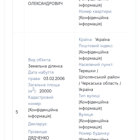
ОЛЕКСАНДРОВИЧ
інформація]
Номер квартири:
[Конфіденційна
інформація]
Країна:
Україна
Поштовий індекс:
[Конфіденційна
інформація]
Вид об'єкта:
Населений пункт:
Земельна ділянка
Терешки /
Дата набуття
Шполянський район
права:
03.02.2006
/ Черкаська область /
Загальна площа
2
Україна
(м
):
20000
Тип вулиці:
Кадастровий
[Конфіденційна
номер:
інформація]
[Н
[Конфіденційна
5
Вулиця:
ві
інформація]
[Конфіденційна
Декларує:
інформація]
Прізвище:
Номер будинку:
ДЯДЧЕНКО
[Конфіденційна