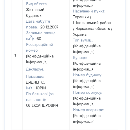
Вид об'єкта:
інформація]
Житловий
Населений пункт:
будинок
Терешки /
Дата набуття
Шполянський район
права:
20.12.2007
/ Черкаська область /
Загальна площа
Україна
2
(м
):
60
Тип вулиці:
Реєстраційний
[Конфіденційна
номер:
інформація]
[Н
1
[Конфіденційна
Вулиця:
ві
інформація]
[Конфіденційна
Декларує:
інформація]
Номер будинку:
Прізвище:
[Конфіденційна
ДЯДЧЕНКО
інформація]
Ім'я:
ЮРІЙ
Номер корпусу:
По батькові (за
[Конфіденційна
наявності):
інформація]
ОЛЕКСАНДРОВИЧ
Номер квартири:
[Конфіденційна
інформація]