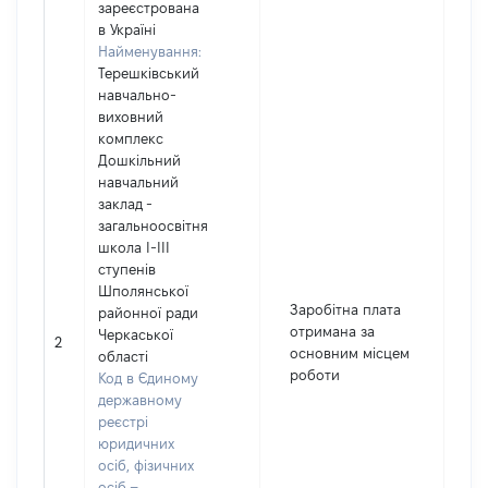
зареєстрована
в Україні
Найменування:
Терешківський
навчально-
виховний
комплекс
Дошкільний
навчальний
заклад -
загальноосвітня
школа І-ІІІ
ступенів
Шполянської
Заробітна плата
районної ради
отримана за
Черкаської
2
1
основним місцем
області
роботи
Код в Єдиному
державному
реєстрі
юридичних
осіб, фізичних
осіб –