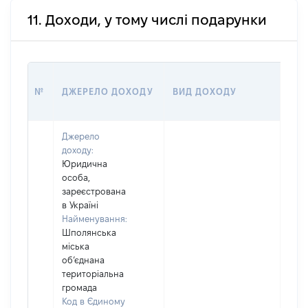
11. Доходи, у тому числі подарунки
РОЗ
№
ДЖЕРЕЛО ДОХОДУ
ВИД ДОХОДУ
(ВА
Джерело
доходу:
Юридична
особа,
зареєстрована
в Україні
Найменування:
Шполянська
міська
об’єднана
територіальна
громада
Код в Єдиному