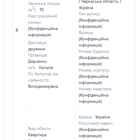
/ Черкаська область /
Загальна площа
Україна
2
(м
):
70
Тип вулиці:
Реєстраційний
[Конфіденційна
номер:
інформація]
[Н
[Конфіденційна
8
Вулиця:
ві
інформація]
[Конфіденційна
Декларує:
інформація]
дружина
Номер будинку:
Прізвище:
[Конфіденційна
Дядченко
інформація]
Ім'я:
Наталія
Номер корпусу:
По батькові (за
[Конфіденційна
наявності):
інформація]
Володимирівна
Номер квартири:
[Конфіденційна
інформація]
Країна:
Україна
Поштовий індекс:
Вид об'єкта:
[Конфіденційна
Квартира
інформація]