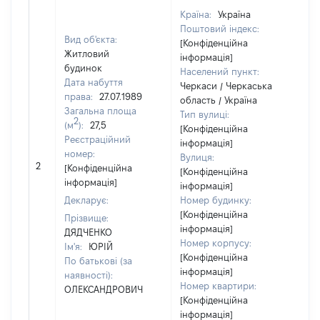
Країна:
Україна
Поштовий індекс:
Вид об'єкта:
[Конфіденційна
Житловий
інформація]
будинок
Населений пункт:
Дата набуття
Черкаси / Черкаська
права:
27.07.1989
область / Україна
Загальна площа
Тип вулиці:
2
(м
):
27,5
[Конфіденційна
Реєстраційний
інформація]
номер:
Вулиця:
[Н
2
[Конфіденційна
[Конфіденційна
ві
інформація]
інформація]
Декларує:
Номер будинку:
[Конфіденційна
Прізвище:
інформація]
ДЯДЧЕНКО
Номер корпусу:
Ім'я:
ЮРІЙ
[Конфіденційна
По батькові (за
інформація]
наявності):
Номер квартири:
ОЛЕКСАНДРОВИЧ
[Конфіденційна
інформація]