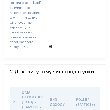
протидію легалізації
(відмиванню)
доходів, одержаних
злочинним шляхом,
фінансуванню
тероризму та
фінансуванню
розповсюдження
зброї масового
Ні
знищення”?
2. Доходи, у тому числі подарунки
ДАТА
ОТРИМАННЯ
ВИД
РОЗМІР
ІНФ
№
ДОХОДУ
ДОХОДУ
(ВАРТІСТЬ)
ПРО
(НАБУТТЯ У