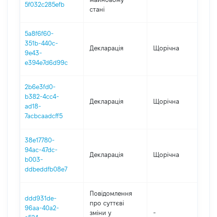
5f032c285efb
стані
5a8f6f60-
351b-440c-
Декларація
Щорічна
202
9e43-
e394e7d6d99c
2b6e3fd0-
b382-4cc4-
Декларація
Щорічна
202
ad18-
7acbcaadcff5
38e17780-
94ac-47dc-
Декларація
Щорічна
202
b003-
ddbeddfb08e7
Повідомлення
ddd931de-
про суттєві
96aa-40a2-
зміни y
-
202