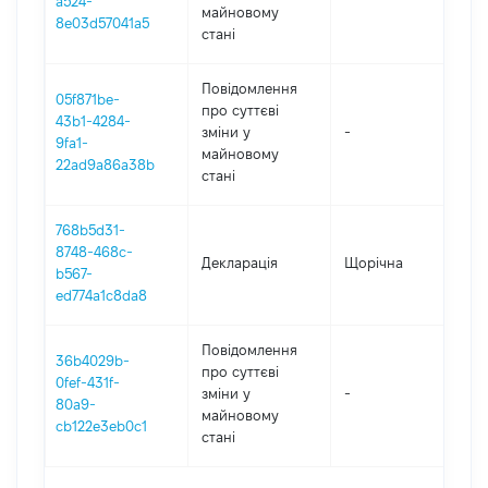
a524-
майновому
8e03d57041a5
стані
Повідомлення
05f871be-
про суттєві
43b1-4284-
зміни y
-
202
9fa1-
майновому
22ad9a86a38b
стані
768b5d31-
8748-468c-
Декларація
Щорічна
202
b567-
ed774a1c8da8
Повідомлення
36b4029b-
про суттєві
0fef-431f-
зміни y
-
202
80a9-
майновому
cb122e3eb0c1
стані