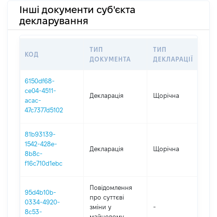
Інші документи суб'єкта
декларування
ТИП
ТИП
КОД
ПЕ
ДОКУМЕНТА
ДЕКЛАРАЦІЇ
6150df68-
ce04-4511-
Декларація
Щорічна
202
acac-
47c7377d5102
81b93139-
1542-428e-
Декларація
Щорічна
202
8b8c-
f16c710d1ebc
Повідомлення
95d4b10b-
про суттєві
0334-4920-
зміни y
-
202
8c53-
майновому