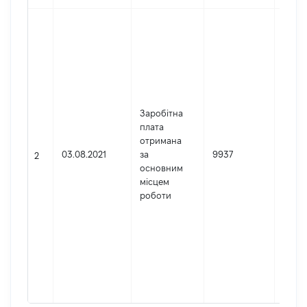
Джер
Юрид
особа
заре
в Укр
Найм
Госп
Заробітна
суд
плата
Жито
отримана
облас
03.08.2021
за
9937
2
Код 
основним
держ
місцем
реєст
роботи
юрид
осіб,
осіб 
підпр
гром
форм
0349