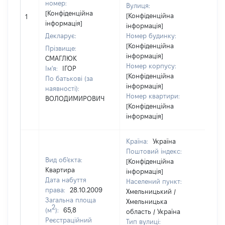
номер:
Вулиця:
[Н
[Конфіденційна
[Конфіденційна
1
ві
інформація]
інформація]
Декларує:
Номер будинку:
[Конфіденційна
Прізвище:
інформація]
СМАГЛЮК
Номер корпусу:
Ім'я:
ІГОР
[Конфіденційна
По батькові (за
інформація]
наявності):
Номер квартири:
ВОЛОДИМИРОВИЧ
[Конфіденційна
інформація]
Країна:
Україна
Поштовий індекс:
Вид об'єкта:
[Конфіденційна
Квартира
інформація]
Дата набуття
Населений пункт:
права:
28.10.2009
Хмельницький /
Загальна площа
Хмельницька
2
(м
):
65,8
область / Україна
Реєстраційний
Тип вулиці: