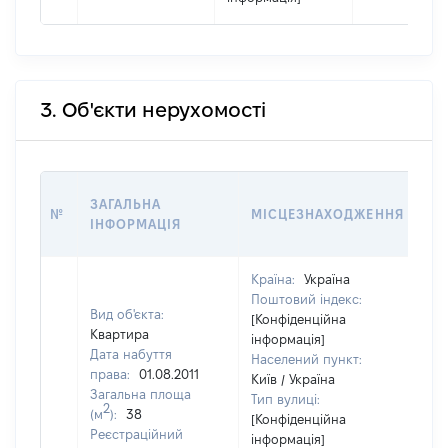
3. Об'єкти нерухомості
ВА
ЗАГАЛЬНА
№
МІСЦЕЗНАХОДЖЕННЯ
НА
ІНФОРМАЦІЯ
НА
Країна:
Україна
Поштовий індекс:
Вид об'єкта:
[Конфіденційна
Квартира
інформація]
Дата набуття
Населений пункт:
права:
01.08.2011
Київ / Україна
Загальна площа
Тип вулиці:
2
(м
):
38
[Конфіденційна
Реєстраційний
інформація]