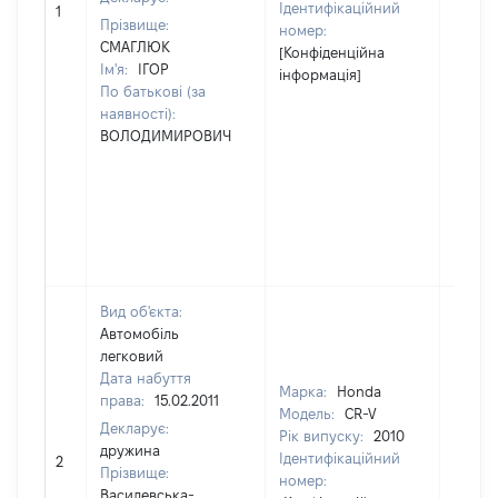
Ідентифікаційний
1
32000
Прізвище:
номер:
СМАГЛЮК
[Конфіденційна
Ім'я:
ІГОР
інформація]
По батькові (за
наявності):
ВОЛОДИМИРОВИЧ
Вид об'єкта:
Автомобіль
легковий
Дата набуття
Марка:
Honda
права:
15.02.2011
Модель:
CR-V
Декларує:
Рік випуску:
2010
дружина
Ідентифікаційний
2
24000
Прізвище:
номер:
Василевська-