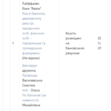
Райффазен
банк "Аваль"
Код в Єдиному
державному
реєстрі
юридичних
осіб, фізичних
Кошти,
осіб –
розміщені
2000
1
підприємців та
на
Валюта:
громадських
банківських
USD
формувань:
рахунках
[Не відомо]
Декларує:
дружина
Прізвище:
Василевська-
Смаглюк
Ім'я:
Ольга
По батькові (за
наявності):
Михайлівна