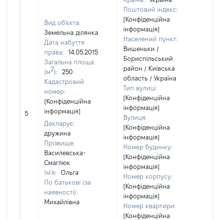
Поштовий індекс:
[Конфіденційна
Вид об'єкта:
інформація]
Земельна ділянка
Населений пункт:
Дата набуття
Вишеньки /
права:
14.05.2015
Бориспільський
Загальна площа
район / Київська
2
(м
):
250
область / Україна
Кадастровий
Тип вулиці:
номер:
[Конфіденційна
[Конфіденційна
інформація]
інформація]
5
35
Вулиця:
Декларує:
[Конфіденційна
дружина
інформація]
Прізвище:
Номер будинку:
Василевська-
[Конфіденційна
Смаглюк
інформація]
Ім'я:
Ольга
Номер корпусу:
По батькові (за
[Конфіденційна
наявності):
інформація]
Михайлівна
Номер квартири:
[Конфіденційна