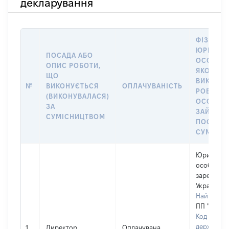
декларування
ФІЗИЧНА
ЮРИДИЧ
ПОСАДА АБО
ОСОБА, 
ОПИС РОБОТИ,
ЯКОЇ
ЩО
ВИКОНУ
№
ВИКОНУЄТЬСЯ
ОПЛАЧУВАНІСТЬ
РОБОТА (
(ВИКОНУВАЛАСЯ)
ОСОБА
ЗА
ЗАЙМАЛ
СУМІСНИЦТВОМ
ПОСАДУ 
СУМІСН
Юридичн
особа,
зареєстро
Україні
Найменув
ПП "Виш К
Код в Єди
державно
1
Директор
Оплачувана