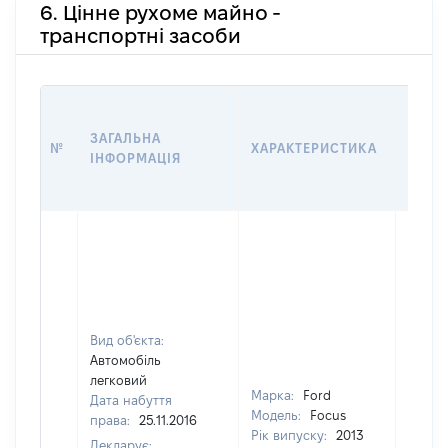
6. Цінне рухоме майно -
транспортні засоби
ВАРТ
ДАТУ
ЗАГАЛЬНА
№
ХАРАКТЕРИСТИКА
У ВЛ
ІНФОРМАЦІЯ
ВОЛО
КОРИ
Вид об'єкта:
Автомобіль
легковий
Марка:
Ford
Дата набуття
Модель:
Focus
права:
25.11.2016
Рік випуску:
2013
Декларує: