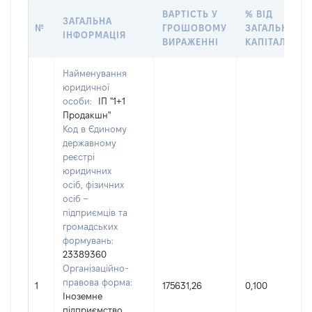
ВАРТІСТЬ У
% ВІД
ЗАГАЛЬНА
№
ГРОШОВОМУ
ЗАГАЛЬНОГО
ІНФОРМАЦІЯ
ВИРАЖЕННІ
КАПІТАЛУ
Найменування
юридичної
особи:
ІП "1+1
Продакшн"
Код в Єдиному
державному
реєстрі
юридичних
осіб, фізичних
осіб –
підприємців та
громадських
формувань:
23389360
Організаційно-
правова форма:
1
175631,26
0,100
Іноземне
підприємство