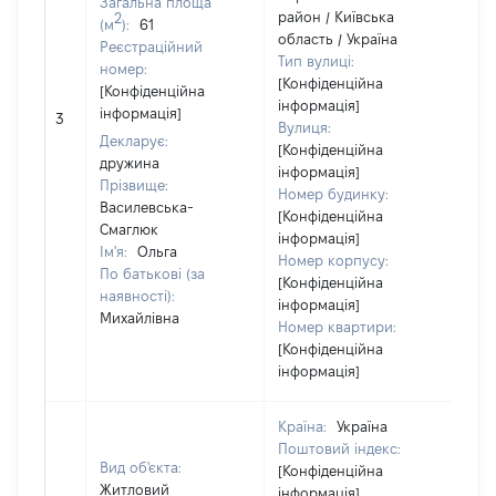
Загальна площа
район / Київська
2
(м
):
61
область / Україна
Реєстраційний
Тип вулиці:
номер:
[Конфіденційна
[Конфіденційна
інформація]
інформація]
3
29
Вулиця:
Декларує:
[Конфіденційна
дружина
інформація]
Прізвище:
Номер будинку:
Василевська-
[Конфіденційна
Смаглюк
інформація]
Ім'я:
Ольга
Номер корпусу:
По батькові (за
[Конфіденційна
наявності):
інформація]
Михайлівна
Номер квартири:
[Конфіденційна
інформація]
Країна:
Україна
Поштовий індекс:
Вид об'єкта:
[Конфіденційна
Житловий
інформація]