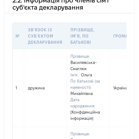
2.2. Інформація про членів сім'ї
суб'єкта декларування
ЗВ'ЯЗОК ІЗ
ПРІЗВИЩЕ,
№
СУБ'ЄКТОМ
ІМ'Я, ПО
ГРОМАДЯН
ДЕКЛАРУВАННЯ
БАТЬКОВІ
Прізвище:
Василевська-
Смаглюк
Ім'я:
Ольга
По батькові (за
наявності):
1
дружина
Україна
Михайлівна
Дата
народження:
[Конфіденційна
інформація]
Прізвище: