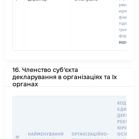
реєстрі
юридичних
фізичних о
підприємц
громадськ
формуван
відомо]
16. Членство суб’єкта
декларування в організаціях та їх
органах
КОД В
ЄДИНОМ
ДЕРЖАВН
РЕЄСТРІ
ЮРИДИЧ
НАЙМЕНУВАННЯ
ОРГАНІЗАЦІЙНО-
ОСІБ,
№