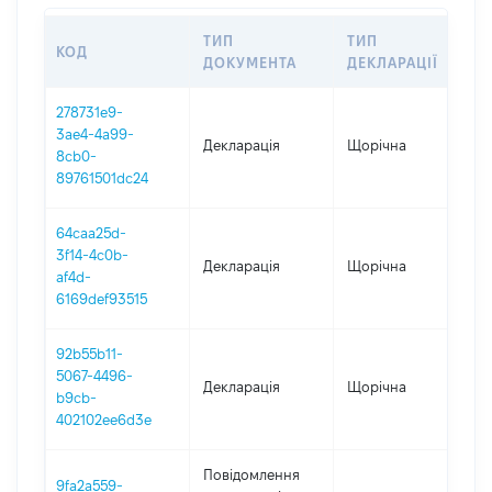
ТИП
ТИП
КОД
П
ДОКУМЕНТА
ДЕКЛАРАЦІЇ
278731e9-
3ae4-4a99-
Декларація
Щорічна
2
8cb0-
89761501dc24
64caa25d-
3f14-4c0b-
Декларація
Щорічна
2
af4d-
6169def93515
92b55b11-
5067-4496-
Декларація
Щорічна
2
b9cb-
402102ee6d3e
Повідомлення
9fa2a559-