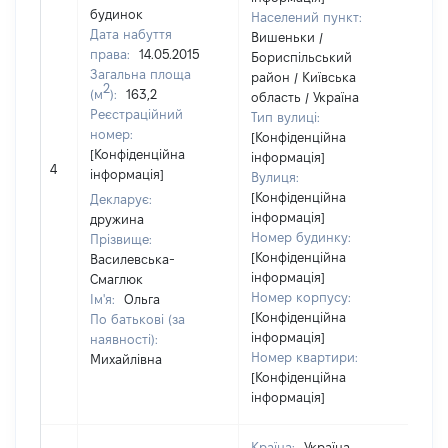
будинок
Населений пункт:
Дата набуття
Вишеньки /
права:
14.05.2015
Бориспільський
Загальна площа
район / Київська
2
(м
):
163,2
область / Україна
Реєстраційний
Тип вулиці:
номер:
[Конфіденційна
[Конфіденційна
інформація]
4
13
інформація]
Вулиця:
[Конфіденційна
Декларує:
інформація]
дружина
Номер будинку:
Прізвище:
[Конфіденційна
Василевська-
інформація]
Смаглюк
Номер корпусу:
Ім'я:
Ольга
[Конфіденційна
По батькові (за
інформація]
наявності):
Номер квартири:
Михайлівна
[Конфіденційна
інформація]
Країна:
Україна