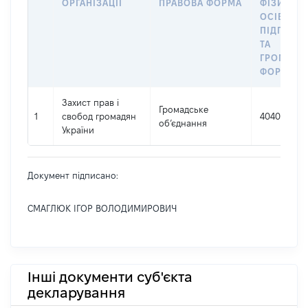
ОРГАНІЗАЦІЇ
ПРАВОВА ФОРМА
ФІЗИЧНИ
ОСІБ –
ПІДПРИЄ
ТА
ГРОМАДС
ФОРМУВА
Захист прав і
Громадське
1
свобод громадян
40404888
об’єднання
України
Документ підписано:
СМАГЛЮК ІГОР ВОЛОДИМИРОВИЧ
Інші документи суб'єкта
декларування