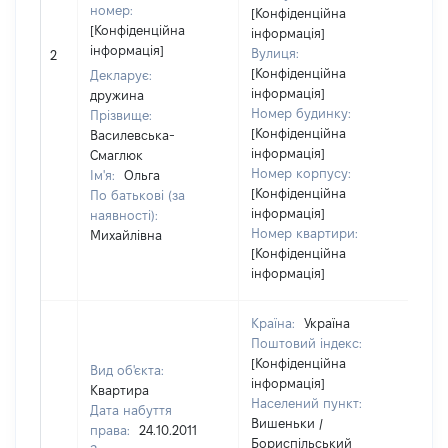
номер:
[Конфіденційна
[Конфіденційна
інформація]
інформація]
Вулиця:
2
23
[Конфіденційна
Декларує:
інформація]
дружина
Номер будинку:
Прізвище:
[Конфіденційна
Василевська-
інформація]
Смаглюк
Номер корпусу:
Ім'я:
Ольга
[Конфіденційна
По батькові (за
інформація]
наявності):
Номер квартири:
Михайлівна
[Конфіденційна
інформація]
Країна:
Україна
Поштовий індекс:
[Конфіденційна
Вид об'єкта:
інформація]
Квартира
Населений пункт:
Дата набуття
Вишеньки /
права:
24.10.2011
Бориспільський