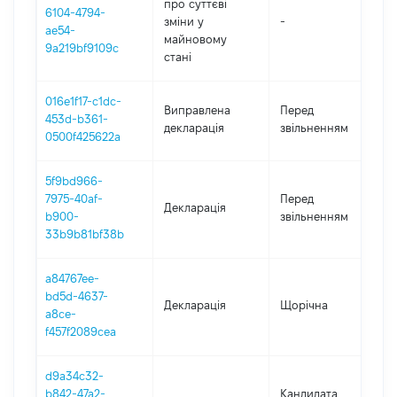
про суттєві
6104-4794-
зміни y
-
2
ae54-
майновому
9a219bf9109c
стані
016e1f17-c1dc-
01
Виправлена
Перед
453d-b361-
-
декларація
звільненням
0500f425622a
14
5f9bd966-
01
7975-40af-
Перед
Декларація
-
b900-
звільненням
14
33b9b81bf38b
a84767ee-
bd5d-4637-
Декларація
Щорічна
2
a8ce-
f457f2089cea
d9a34c32-
b842-47a2-
Кандидата