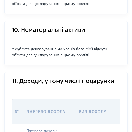
об'єкти для декларування в цьому розділі.
10. Нематеріальні активи
У суб'єкта декларування чи членів його сім'ї відсутні
об'єкти для декларування в цьому розділі.
11. Доходи, у тому числі подарунки
РОЗМ
№
ДЖЕРЕЛО ДОХОДУ
ВИД ДОХОДУ
(ВАР
Джерело доходу: