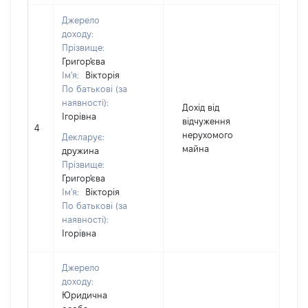
Джерело
доходу:
Прізвище:
Григор'єва
Ім'я:
Вікторія
По батькові (за
наявності):
Дохід від
Ігорівна
відчуження
4
4
нерухомого
Декларує:
майна
дружина
Прізвище:
Григор'єва
Ім'я:
Вікторія
По батькові (за
наявності):
Ігорівна
Джерело
доходу:
Юридична