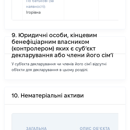
По батькові (за
наявності):
Ігорівна
9. Юридичні особи, кінцевим
бенефіціарним власником
(контролером) яких є суб’єкт
декларування або члени його сім’ї
У суб'єкта декларування чи членів його сім'ї відсутні
об'єкти для декларування в цьому розділі.
10. Нематеріальні активи
ВАР
АКТ
ЗАГАЛЬНА
ОПИС ОБ'ЄКТА