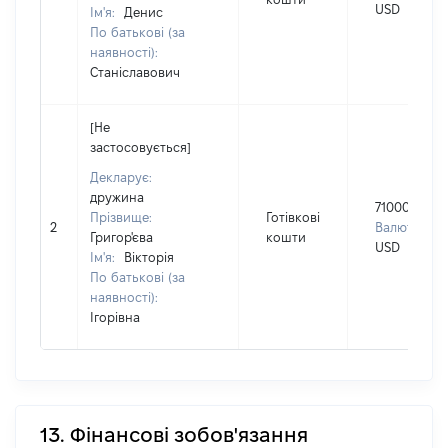
USD
Ім'я:
Денис
По батькові (за
наявності):
Станіславович
[Не
застосовується]
Декларує:
дружина
71000
Прізвище:
Готівкові
2
Валюта:
Григор'єва
кошти
USD
Ім'я:
Вікторія
По батькові (за
наявності):
Ігорівна
13. Фінансові зобов'язання