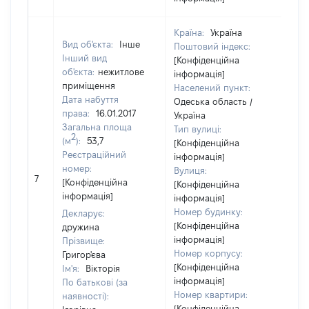
Країна:
Україна
Вид об'єкта:
Інше
Поштовий індекс:
Інший вид
[Конфіденційна
об'єкта:
нежитлове
інформація]
приміщення
Населений пункт:
Дата набуття
Одеська область /
права:
16.01.2017
Україна
Загальна площа
Тип вулиці:
2
(м
):
53,7
[Конфіденційна
Реєстраційний
інформація]
номер:
Вулиця:
7
17
[Конфіденційна
[Конфіденційна
інформація]
інформація]
Номер будинку:
Декларує:
[Конфіденційна
дружина
інформація]
Прізвище:
Номер корпусу:
Григор'єва
[Конфіденційна
Ім'я:
Вікторія
інформація]
По батькові (за
Номер квартири:
наявності):
[Конфіденційна