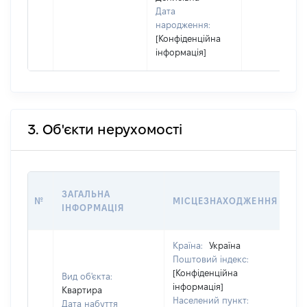
Дата
народження:
[Конфіденційна
інформація]
3. Об'єкти нерухомості
ВА
ЗАГАЛЬНА
№
МІСЦЕЗНАХОДЖЕННЯ
НА
ІНФОРМАЦІЯ
НА
Країна:
Україна
Поштовий індекс:
[Конфіденційна
Вид об'єкта:
інформація]
Квартира
Населений пункт:
Дата набуття