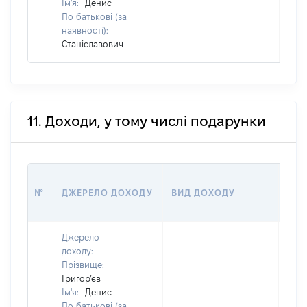
Ім'я:
Денис
По батькові (за
наявності):
Станіславович
11. Доходи, у тому числі подарунки
РОЗ
№
ДЖЕРЕЛО ДОХОДУ
ВИД ДОХОДУ
(ВА
Джерело
доходу:
Прізвище:
Григор’єв
Ім'я:
Денис
По батькові (за