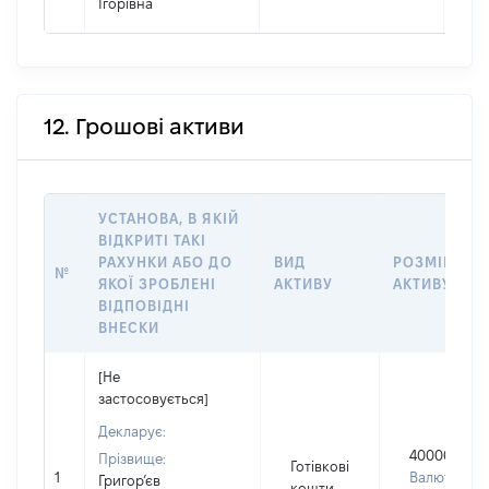
Ігорівна
12. Грошові активи
УСТАНОВА, В ЯКІЙ
ВІДКРИТІ ТАКІ
РАХУНКИ АБО ДО
ВИД
РОЗМІР
№
ЯКОЇ ЗРОБЛЕНІ
АКТИВУ
АКТИВУ
ВІДПОВІДНІ
ВНЕСКИ
[Не
застосовується]
Декларує:
400000
Прізвище:
Готівкові
1
Валюта:
Григор’єв
кошти