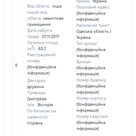
Країна:
Україна
Вид об'єкта:
Інше
Поштовий індекс:
Інший вид
[Конфіденційна
об'єкта:
нежитлове
інформація]
приміщення
Населений пункт:
Дата набуття
Одеська область /
права:
07.11.2017
Україна
Загальна площа
Тип вулиці:
2
(м
):
63,7
[Конфіденційна
Реєстраційний
інформація]
номер:
Вулиця:
5
36
[Конфіденційна
[Конфіденційна
інформація]
інформація]
Номер будинку:
Декларує:
[Конфіденційна
дружина
інформація]
Прізвище:
Номер корпусу:
Григор'єва
[Конфіденційна
Ім'я:
Вікторія
інформація]
По батькові (за
Номер квартири:
наявності):
[Конфіденційна
Ігорівна
інформація]