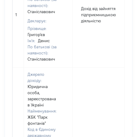
наявності):
Дохід від зайняття
Станіславович
1
підприємницькою
1
Декларує:
діяльністю
Прізвище:
Григор’єв
Ім'я:
Денис
По батькові (за
наявності):
Станіславович
Джерело
доходу:
Юридична
особа,
зареєстрована
в Україні
Найменування:
ЖБК "Парк
фонтанів"
Код в Єдиному
державному