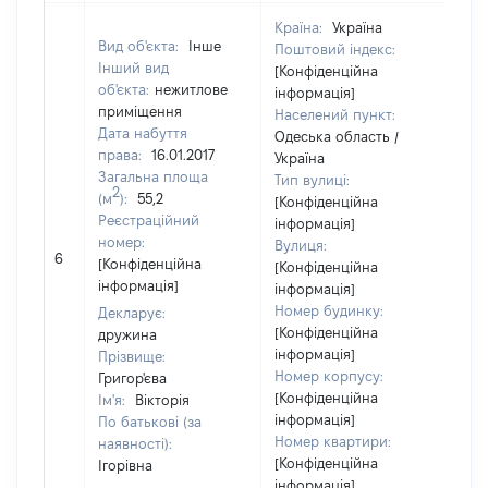
Країна:
Україна
Вид об'єкта:
Інше
Поштовий індекс:
Інший вид
[Конфіденційна
об'єкта:
нежитлове
інформація]
приміщення
Населений пункт:
Дата набуття
Одеська область /
права:
16.01.2017
Україна
Загальна площа
Тип вулиці:
2
(м
):
55,2
[Конфіденційна
Реєстраційний
інформація]
номер:
Вулиця:
6
21
[Конфіденційна
[Конфіденційна
інформація]
інформація]
Номер будинку:
Декларує:
[Конфіденційна
дружина
інформація]
Прізвище:
Номер корпусу:
Григор'єва
[Конфіденційна
Ім'я:
Вікторія
інформація]
По батькові (за
Номер квартири:
наявності):
[Конфіденційна
Ігорівна
інформація]