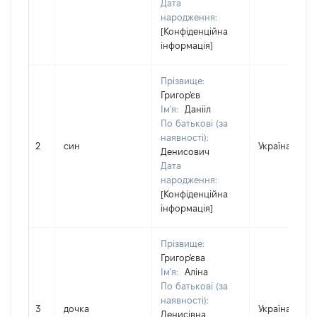
Дата
народження:
[Конфіденційна
інформація]
Прізвище:
Григор'єв
Ім'я:
Данііл
По батькові (за
наявності):
2
син
Україна
Денисович
Дата
народження:
[Конфіденційна
інформація]
Прізвище:
Григор'єва
Ім'я:
Аліна
По батькові (за
наявності):
3
дочка
Україна
Денисівна