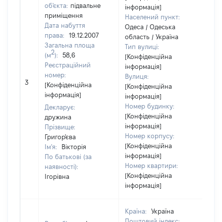
об'єкта:
підвальне
інформація]
приміщення
Населений пункт:
Дата набуття
Одеса / Одеська
права:
19.12.2007
область / Україна
Загальна площа
Тип вулиці:
2
(м
):
58,6
[Конфіденційна
Реєстраційний
інформація]
номер:
Вулиця:
3
35
[Конфіденційна
[Конфіденційна
інформація]
інформація]
Номер будинку:
Декларує:
[Конфіденційна
дружина
інформація]
Прізвище:
Номер корпусу:
Григор'єва
[Конфіденційна
Ім'я:
Вікторія
інформація]
По батькові (за
Номер квартири:
наявності):
[Конфіденційна
Ігорівна
інформація]
Країна:
Україна
Поштовий індекс: