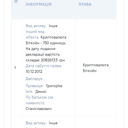
№
ДАТ
ІНФОРМАЦІЯ
ПРАВА
ВИ
ПРА
Вид активу:
Інше
Інший вид
об'єкта:
Криптовалюта
Біткойн - 750 одиниць.
На дату подання
декларації вартість
складає 20826133 грн
Криптовалюта
[
Дата набуття права:
1
Біткойн
в
10.12.2012
Декларує:
Прізвище:
Григор’єв
Ім'я:
Денис
По батькові (за
наявності):
Станіславович
Вид активу:
Інше