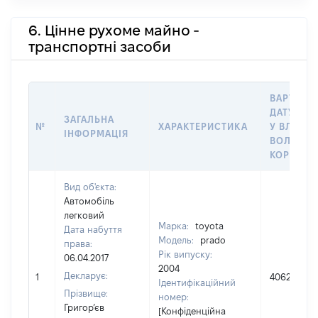
6. Цінне рухоме майно -
транспортні засоби
ВАРТІСТЬ
ДАТУ НАБ
ЗАГАЛЬНА
№
ХАРАКТЕРИСТИКА
У ВЛАСНІ
ІНФОРМАЦІЯ
ВОЛОДІН
КОРИСТУ
Вид об'єкта:
Автомобіль
легковий
Марка:
toyota
Дата набуття
Модель:
prado
права:
Рік випуску:
06.04.2017
2004
Декларує:
1
40622
Ідентифікаційний
Прізвище:
номер:
Григор’єв
[Конфіденційна