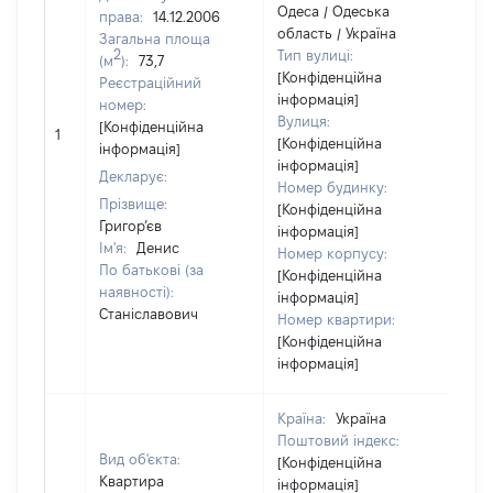
Одеса / Одеська
права:
14.12.2006
область / Україна
Загальна площа
2
Тип вулиці:
(м
):
73,7
[Конфіденційна
Реєстраційний
інформація]
номер:
Вулиця:
[Н
[Конфіденційна
1
[Конфіденційна
ві
інформація]
інформація]
Декларує:
Номер будинку:
Прізвище:
[Конфіденційна
Григор’єв
інформація]
Ім'я:
Денис
Номер корпусу:
По батькові (за
[Конфіденційна
наявності):
інформація]
Станіславович
Номер квартири:
[Конфіденційна
інформація]
Країна:
Україна
Поштовий індекс:
Вид об'єкта:
[Конфіденційна
Квартира
інформація]