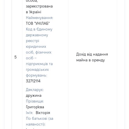
особа,
зареєстрована
в Україні
Найменування:
ТОВ "УНІЛАБ"
Код в Єдиному
державному
реєстрі
юридичних
осіб, фізичних
Дохід від надання
5
3
осіб –
майна в оренду
підприємців та
громадських
формувань:
32712114
Декларує:
дружина
Прізвище:
Григор'єва
Ім'я:
Вікторія
По батькові (за
наявності):