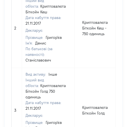
Інший вид
об'єкта:
Криптовалюта
Біткойн Кеш
Дата набуття права:
Криптовалюта
21.11.2017
2
Біткойн Кеш -
2
Декларує:
750 одиниць
Прізвище:
Григор’єв
Ім'я:
Денис
По батькові (за
наявності):
Станіславович
Вид активу:
Інше
Інший вид
об'єкта:
Криптовалюта
Біткойн Голд 750
одиниць
Дата набуття права:
Криптовалюта
21.11.2017
3
3
Біткойн Голд
Декларує:
Прізвище:
Григор’єв