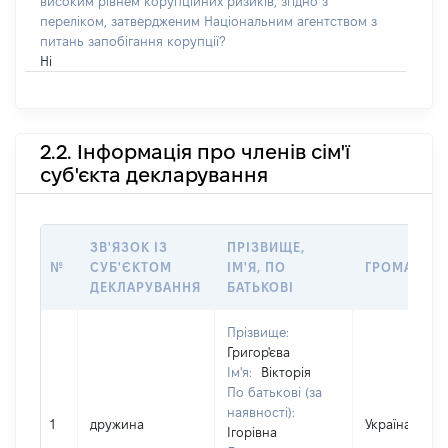
високим рівнем корупційних ризиків, згідно з
переліком, затвердженим Національним агентством з
питань запобігання корупції?
Ні
2.2. Інформація про членів сім'ї
суб'єкта декларування
ЗВ'ЯЗОК ІЗ
ПРІЗВИЩЕ,
№
СУБ'ЄКТОМ
ІМ'Я, ПО
ГРОМАДЯН
ДЕКЛАРУВАННЯ
БАТЬКОВІ
Прізвище:
Григор'єва
Ім'я:
Вікторія
По батькові (за
наявності):
1
дружина
Україна
Ігорівна