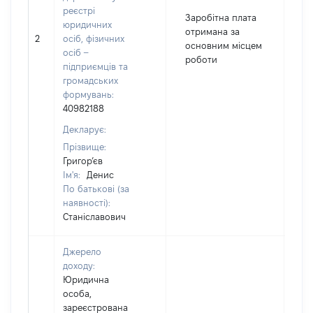
реєстрі
Заробітна плата
юридичних
отримана за
2
осіб, фізичних
47
основним місцем
осіб –
роботи
підприємців та
громадських
формувань:
40982188
Декларує:
Прізвище:
Григор’єв
Ім'я:
Денис
По батькові (за
наявності):
Станіславович
Джерело
доходу:
Юридична
особа,
зареєстрована