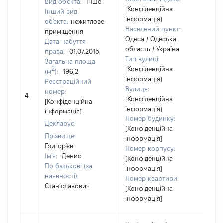
Вид об'єкта:
Інше
[Конфіденційна
Інший вид
інформація]
об'єкта:
нежитлове
Населений пункт:
приміщення
Одеса / Одеська
Дата набуття
область / Україна
права:
01.07.2015
Тип вулиці:
Загальна площа
2
[Конфіденційна
(м
):
196,2
інформація]
Реєстраційний
Вулиця:
[Н
номер:
4
[Конфіденційна
ві
[Конфіденційна
інформація]
інформація]
Номер будинку:
Декларує:
[Конфіденційна
Прізвище:
інформація]
Григор’єв
Номер корпусу:
Ім'я:
Денис
[Конфіденційна
По батькові (за
інформація]
наявності):
Номер квартири:
Станіславович
[Конфіденційна
інформація]