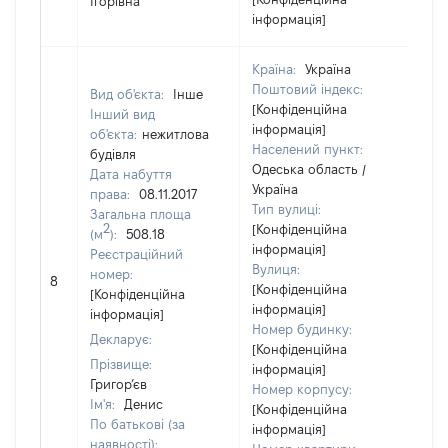
Ігорівна
інформація]
Країна:
Україна
Поштовий індекс:
Вид об'єкта:
Інше
[Конфіденційна
Інший вид
інформація]
об'єкта:
нежитлова
Населений пункт:
будівля
Одеська область /
Дата набуття
Україна
права:
08.11.2017
Тип вулиці:
Загальна площа
2
[Конфіденційна
(м
):
508.18
інформація]
Реєстраційний
Вулиця:
номер:
8
38
[Конфіденційна
[Конфіденційна
інформація]
інформація]
Номер будинку:
Декларує:
[Конфіденційна
Прізвище:
інформація]
Григор’єв
Номер корпусу:
Ім'я:
Денис
[Конфіденційна
По батькові (за
інформація]
наявності):