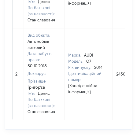
Ім'я:
Денис
інформація]
По батькові
(за наявності):
Станіславович
Вид об'єкта:
Автомобіль
легковий
Дата набуття
Марка:
AUDI
права:
Модель:
Q7
30.10.2018
Рік випуску:
2014
Декларує:
Ідентифікаційний
2
243000
номер:
Прізвище:
[Конфіденційна
Григор’єв
інформація]
Ім'я:
Денис
По батькові
(за наявності):
Станіславович