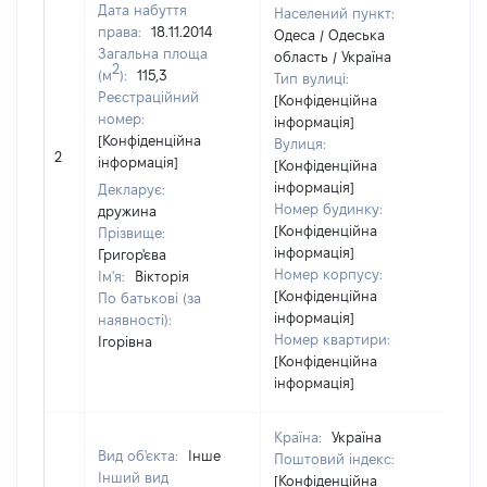
Дата набуття
Населений пункт:
права:
18.11.2014
Одеса / Одеська
Загальна площа
область / Україна
2
(м
):
115,3
Тип вулиці:
Реєстраційний
[Конфіденційна
номер:
інформація]
[Конфіденційна
Вулиця:
2
72
інформація]
[Конфіденційна
інформація]
Декларує:
Номер будинку:
дружина
[Конфіденційна
Прізвище:
інформація]
Григор'єва
Номер корпусу:
Ім'я:
Вікторія
[Конфіденційна
По батькові (за
інформація]
наявності):
Номер квартири:
Ігорівна
[Конфіденційна
інформація]
Країна:
Україна
Вид об'єкта:
Інше
Поштовий індекс:
Інший вид
[Конфіденційна