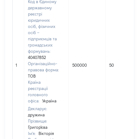
Код в Єдиному
державному
реєстрі
юридичних
осіб, фізичних
осіб –
підприємців та
громадських
формувань:
40407852
Організаційно-
1
500000
50
правова форма:
ТОВ
Країна
реєстрації
головного
офіса:
Україна
Декларує:
дружина
Прізвище:
Григор'єва
Ім'я:
Вікторія