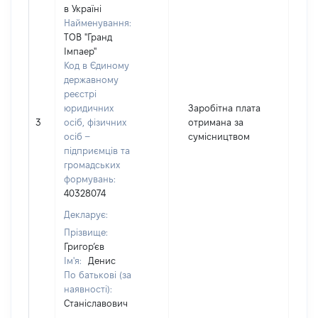
в Україні
Найменування:
ТОВ "Гранд
Імпаер"
Код в Єдиному
державному
реєстрі
юридичних
Заробітна плата
3
осіб, фізичних
отримана за
2
осіб –
сумісництвом
підприємців та
громадських
формувань:
40328074
Декларує:
Прізвище:
Григор’єв
Ім'я:
Денис
По батькові (за
наявності):
Станіславович