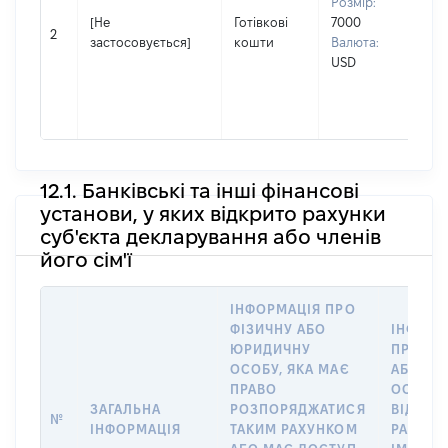
Розмір:
Сіл
[Не
Готівкові
7000
Ім'
2
застосовується]
кошти
Валюта:
По 
USD
(за
ная
Вас
12.1. Банківські та інші фінансові
установи, у яких відкрито рахунки
суб'єкта декларування або членів
його сім'ї
ІНФОРМАЦІЯ ПРО
ФІЗИЧНУ АБО
ІНФОРМ
ЮРИДИЧНУ
ПРО ФІ
ОСОБУ, ЯКА МАЄ
АБО Ю
ПРАВО
ОСОБУ,
ЗАГАЛЬНА
РОЗПОРЯДЖАТИСЯ
ВІДКРИ
№
ІНФОРМАЦІЯ
ТАКИМ РАХУНКОМ
РАХУНО