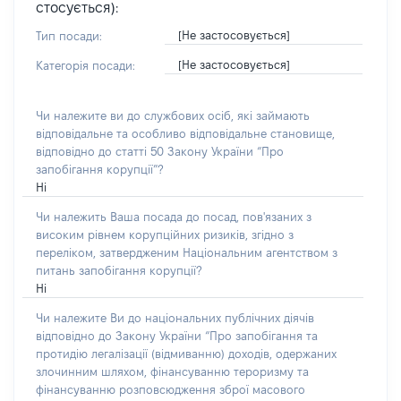
стосується):
[Не застосовується]
Тип посади:
[Не застосовується]
Категорія посади:
Чи належите ви до службових осіб, які займають
відповідальне та особливо відповідальне становище,
відповідно до статті 50 Закону України “Про
запобігання корупції”?
Ні
Чи належить Ваша посада до посад, пов'язаних з
високим рівнем корупційних ризиків, згідно з
переліком, затвердженим Національним агентством з
питань запобігання корупції?
Ні
Чи належите Ви до національних публічних діячів
відповідно до Закону України “Про запобігання та
протидію легалізації (відмиванню) доходів, одержаних
злочинним шляхом, фінансуванню тероризму та
фінансуванню розповсюдження зброї масового