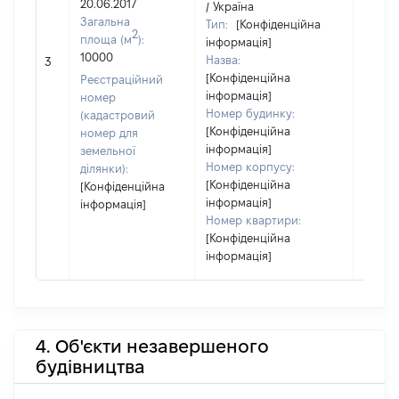
20.06.2017
/ Україна
Загальна
Тип:
[Конфіденційна
2
площа (м
):
інформація]
10000
Назва:
[Не ві
3
[Конфіденційна
Реєстраційний
інформація]
номер
Номер будинку:
(кадастровий
[Конфіденційна
номер для
інформація]
земельної
Номер корпусу:
ділянки):
[Конфіденційна
[Конфіденційна
інформація]
інформація]
Номер квартири:
[Конфіденційна
інформація]
4. Об'єкти незавершеного
будівництва