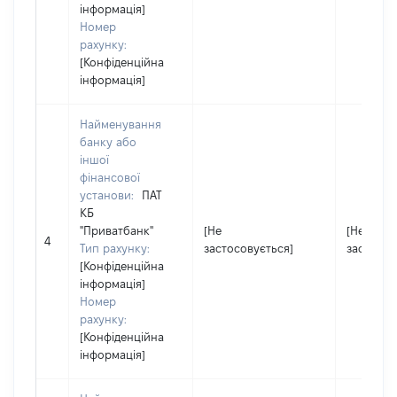
інформація]
Номер
рахунку:
[Конфіденційна
інформація]
Найменування
банку або
іншої
фінансової
установи:
ПАТ
КБ
"Приватбанк"
[Не
[Не
4
Тип рахунку:
застосовується]
застосов
[Конфіденційна
інформація]
Номер
рахунку:
[Конфіденційна
інформація]