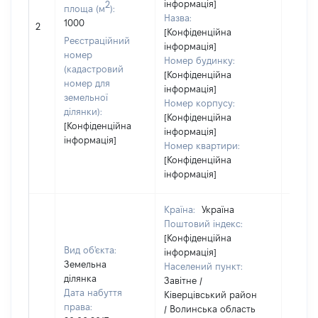
інформація]
2
площа (м
):
Назва:
1000
[Не ві
2
[Конфіденційна
Реєстраційний
інформація]
номер
Номер будинку:
(кадастровий
[Конфіденційна
номер для
інформація]
земельної
Номер корпусу:
ділянки):
[Конфіденційна
[Конфіденційна
інформація]
інформація]
Номер квартири:
[Конфіденційна
інформація]
Країна:
Україна
Поштовий індекс:
[Конфіденційна
Вид об'єкта:
інформація]
Земельна
Населений пункт:
ділянка
Завітне /
Дата набуття
Ківерцівський район
права:
/ Волинська область