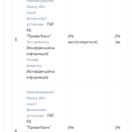
Найменування
банку або
іншої
фінансової
установи:
ПАТ
КБ
"Приватбанк"
[Не
[Не
5
Тип рахунку:
застосовується]
застосов
[Конфіденційна
інформація]
Номер
рахунку:
[Конфіденційна
інформація]
Найменування
банку або
іншої
фінансової
установи:
ПАТ
КБ
"Приватбанк"
[Не
[Не
6