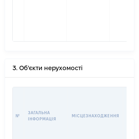
3. Об'єкти нерухомості
ВАРТ
ДАТУ
НАБУ
ЗАГАЛЬНА
ПРАВ
№
МІСЦЕЗНАХОДЖЕННЯ
ІНФОРМАЦІЯ
ЗА
ОСТ
ГРО
ОЦІ