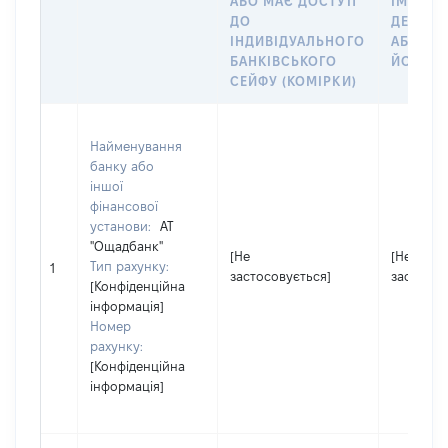
АБО МАЄ ДОСТУП
ІМ’Я СУ
ДО
ДЕКЛАР
ІНДИВІДУАЛЬНОГО
АБО ЧЛ
БАНКІВСЬКОГО
ЙОГО СІ
СЕЙФУ (КОМІРКИ)
Найменування
банку або
іншої
фінансової
установи:
АТ
"Ощадбанк"
[Не
[Не
Тип рахунку:
1
застосовується]
застосов
[Конфіденційна
інформація]
Номер
рахунку:
[Конфіденційна
інформація]