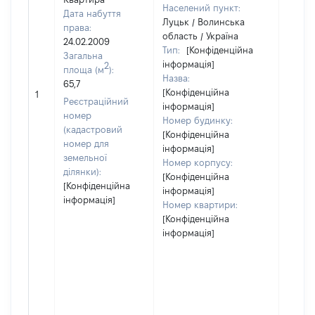
Населений пункт:
Дата набуття
Луцьк / Волинська
права:
область / Україна
24.02.2009
Тип:
[Конфіденційна
Загальна
інформація]
2
площа (м
):
Назва:
65,7
[Конфіденційна
[Не ві
1
Реєстраційний
інформація]
номер
Номер будинку:
(кадастровий
[Конфіденційна
номер для
інформація]
земельної
Номер корпусу:
ділянки):
[Конфіденційна
[Конфіденційна
інформація]
інформація]
Номер квартири:
[Конфіденційна
інформація]