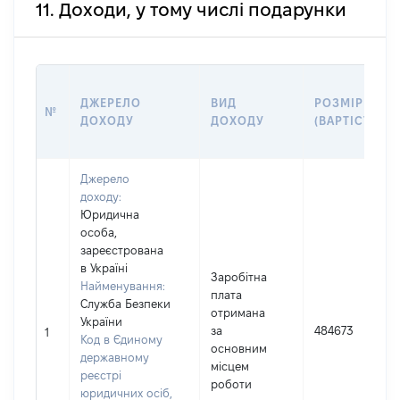
11. Доходи, у тому числі подарунки
ДЖЕРЕЛО
ВИД
РОЗМІР
№
ДОХОДУ
ДОХОДУ
(ВАРТІСТЬ)
Джерело
доходу:
Юридична
особа,
зареєстрована
в Україні
Заробітна
Найменування:
плата
Служба Безпеки
отримана
України
за
484673
1
Код в Єдиному
основним
державному
місцем
реєстрі
роботи
юридичних осіб,