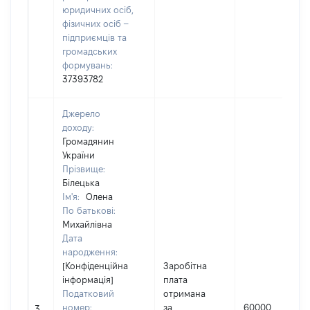
юридичних осіб,
фізичних осіб –
підприємців та
громадських
формувань:
37393782
Джерело
доходу:
Громадянин
України
Прізвище:
Білецька
Ім'я:
Олена
По батькові:
Михайлівна
Дата
народження:
[Конфіденційна
Заробітна
інформація]
плата
Податковий
отримана
номер:
за
60000
3