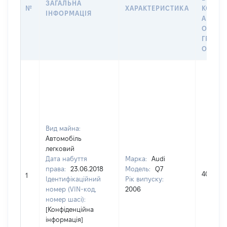
ЗАГАЛЬНА
№
ХАРАКТЕРИСТИКА
КОРИС
ІНФОРМАЦІЯ
АБО З
ОСТА
ГРОШ
ОЦІНК
Вид майна:
Автомобіль
легковий
Дата набуття
Марка:
Audi
права:
23.06.2018
Модель:
Q7
400000
1
Ідентифікаційний
Рік випуску:
номер (VIN-код,
2006
номер шасі):
[Конфіденційна
інформація]