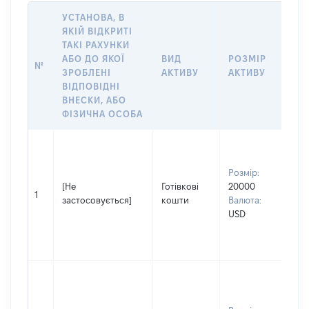
УСТАНОВА, В
ЯКІЙ ВІДКРИТІ
ТАКІ РАХУНКИ
ІН
АБО ДО ЯКОЇ
ВИД
РОЗМІР
№
ЩО
ЗРОБЛЕНІ
АКТИВУ
АКТИВУ
НА
ВІДПОВІДНІ
ВНЕСКИ, АБО
ФІЗИЧНА ОСОБА
Вла
Прі
Розмір:
СІ
[Не
Готівкові
20000
Ім'
1
застосовується]
кошти
Валюта:
По 
USD
(за
ная
ВІ
Вла
др
Прі