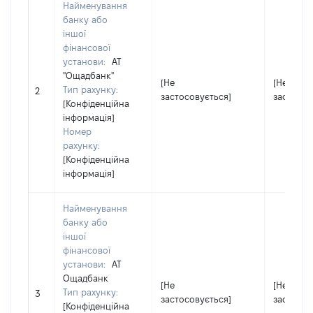
Найменування
банку або
іншої
фінансової
установи:
АТ
"Ощадбанк"
[Не
[Не
Тип рахунку:
2
застосовується]
застосов
[Конфіденційна
інформація]
Номер
рахунку:
[Конфіденційна
інформація]
Найменування
банку або
іншої
фінансової
установи:
АТ
Ощадбанк
[Не
[Не
Тип рахунку:
3
застосовується]
застосов
[Конфіденційна