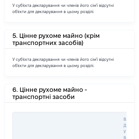
У суб'єкта декларування чи членів його сім'ї відсутні
об'єкти для декларування в цьому розділі.
5. Цінне рухоме майно (крім
транспортних засобів)
У суб'єкта декларування чи членів його сім'ї відсутні
об'єкти для декларування в цьому розділі.
6. Цінне рухоме майно -
транспортні засоби
ВАРТІС
ДАТУ 
У ВЛАС
ВОЛОД