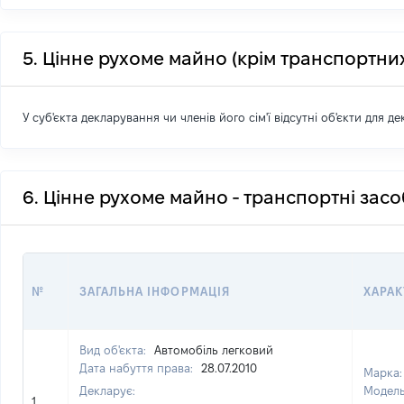
5. Цінне рухоме майно (крім транспортних
У суб'єкта декларування чи членів його сім'ї відсутні об'єкти для д
6. Цінне рухоме майно - транспортні зас
№
ЗАГАЛЬНА ІНФОРМАЦІЯ
ХАРАК
Вид об'єкта:
Автомобіль легковий
Дата набуття права:
28.07.2010
Марка
Декларує:
Модел
1