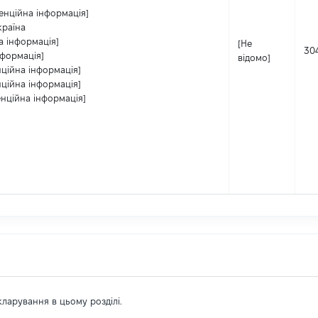
енційна інформація]
країна
а інформація]
[Не
30
нформація]
відомо]
нційна інформація]
нційна інформація]
енційна інформація]
екларування в цьому розділі.