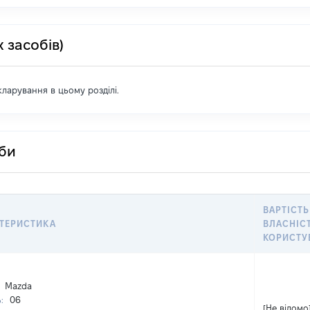
 засобів)
екларування в цьому розділі.
оби
ВАРТІСТЬ
ТЕРИСТИКА
ВЛАСНІС
КОРИСТУ
:
Mazda
ь:
06
[Не відомо