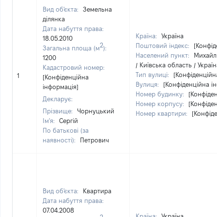
Вид об'єкта:
Земельна
ділянка
Дата набуття права:
Країна:
Україна
18.05.2010
2
Поштовий індекс:
[Конфід
Загальна площа (м
):
Населений пункт:
Михайл
1200
/ Київська область / Україн
Кадастровий номер:
Тип вулиці:
[Конфіденційн
1
[Конфіденційна
Вулиця:
[Конфіденційна і
інформація]
Номер будинку:
[Конфіде
Декларує:
Номер корпусу:
[Конфіде
Прізвище:
Чорнуцький
Номер квартири:
[Конфід
Ім'я:
Сергій
По батькові (за
наявності):
Петрович
Вид об'єкта:
Квартира
Дата набуття права:
07.04.2008
Країна:
Україна
2