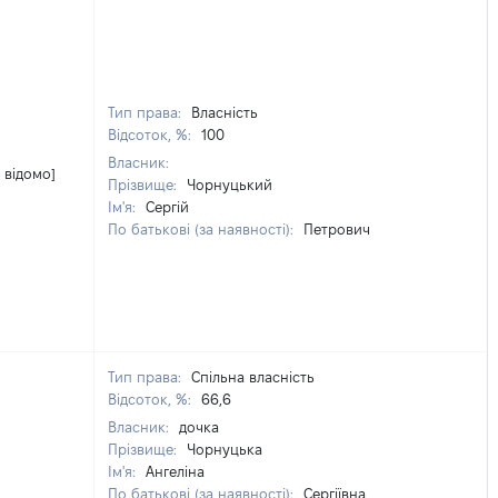
Тип права:
Власність
Відсоток, %:
100
Власник:
 відомо]
Прізвище:
Чорнуцький
Ім'я:
Сергій
По батькові (за наявності):
Петрович
Тип права:
Спільна власність
Відсоток, %:
66,6
Власник:
дочка
Прізвище:
Чорнуцька
Ім'я:
Ангеліна
По батькові (за наявності):
Сергіївна