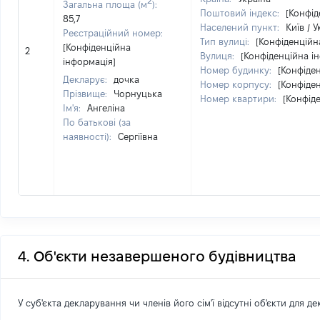
Загальна площа (м
):
Поштовий індекс:
[Конфід
85,7
Населений пункт:
Київ / У
Реєстраційний номер:
Тип вулиці:
[Конфіденційн
[Конфіденційна
2
Вулиця:
[Конфіденційна і
інформація]
Номер будинку:
[Конфіде
Декларує:
дочка
Номер корпусу:
[Конфіде
Прізвище:
Чорнуцька
Номер квартири:
[Конфід
Ім'я:
Ангеліна
По батькові (за
наявності):
Сергіївна
4. Об'єкти незавершеного будівництва
У суб'єкта декларування чи членів його сім'ї відсутні об'єкти для д