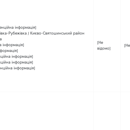
енційна інформація]
івка-Рубежівка / Києво-Святошинський район
а
[Не
а інформація]
[Не
відомо]
нформація]
нційна інформація]
нційна інформація]
енційна інформація]