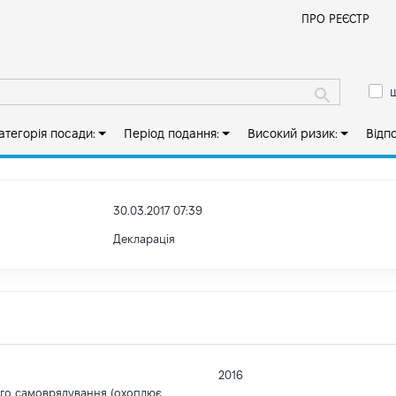
Й
ПРО РЕЄСТР
ш
атегорія посади:
Період подання:
Високий ризик:
Відп
30.03.2017 07:39
Декларація
2016
ого самоврядування (охоплює