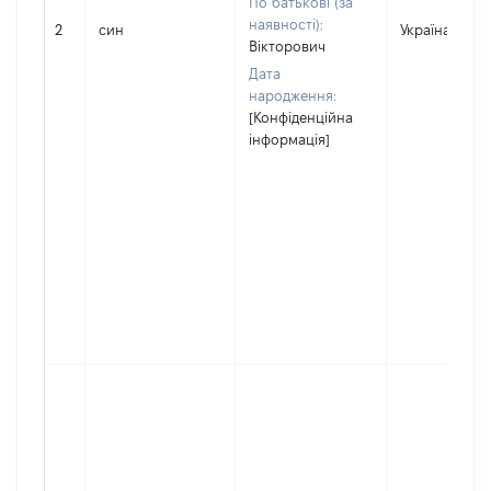
По батькові (за
наявності):
2
син
Україна
Вікторович
Дата
народження:
[Конфіденційна
інформація]