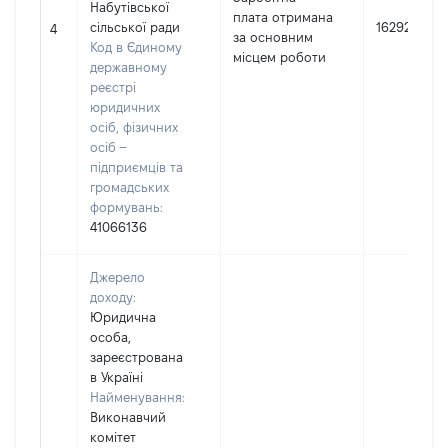
Набутівської
плата отримана
сільської ради
162924
4
за основним
Код в Єдиному
місцем роботи
державному
реєстрі
юридичних
осіб, фізичних
осіб –
підприємців та
громадських
формувань:
41066136
Джерело
доходу:
Юридична
особа,
зареєстрована
в Україні
Найменування:
Виконавчий
комітет