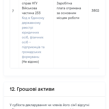
справ НГУ
Заробітна
Військова
плата отримана
38024
7
частина 233
за основним
Код в Єдиному
місцем роботи
державному
реєстрі
юридичних
осіб, фізичних
осіб –
підприємців та
громадських
формувань:
[Не відомо]
12. Грошові активи
У суб'єкта декларування чи членів його сім'ї відсутні