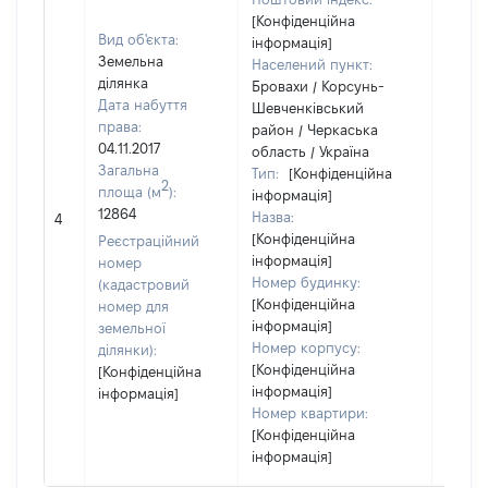
[Конфіденційна
Вид об'єкта:
інформація]
Земельна
Населений пункт:
ділянка
Бровахи / Корсунь-
Дата набуття
Шевченківський
права:
район / Черкаська
04.11.2017
область / Україна
Загальна
Тип:
[Конфіденційна
2
площа (м
):
інформація]
[Не
12864
Назва:
4
засто
[Конфіденційна
Реєстраційний
інформація]
номер
Номер будинку:
(кадастровий
[Конфіденційна
номер для
інформація]
земельної
Номер корпусу:
ділянки):
[Конфіденційна
[Конфіденційна
інформація]
інформація]
Номер квартири:
[Конфіденційна
інформація]