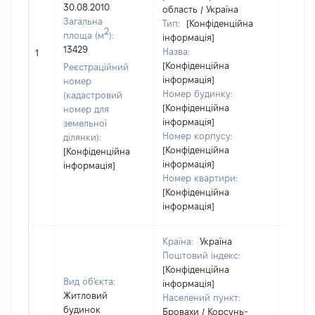
30.08.2010
область / Україна
Загальна
Тип:
[Конфіденційна
2
площа (м
):
інформація]
[Не
13429
Назва:
1
засто
[Конфіденційна
Реєстраційний
інформація]
номер
Номер будинку:
(кадастровий
[Конфіденційна
номер для
інформація]
земельної
Номер корпусу:
ділянки):
[Конфіденційна
[Конфіденційна
інформація]
інформація]
Номер квартири:
[Конфіденційна
інформація]
Країна:
Україна
Поштовий індекс:
[Конфіденційна
Вид об'єкта:
інформація]
Житловий
Населений пункт:
будинок
Бровахи / Корсунь-