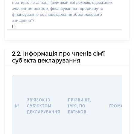
протидію легалізації (відмиванню) доходів, одержаних
злочинним шляхом, фінансуванню тероризму та
фінансуванню розповсюдження зброї масового
знищення”?
Ні
2.2. Інформація про членів сім'ї
суб'єкта декларування
ЗВ'ЯЗОК ІЗ
ПРІЗВИЩЕ,
№
СУБ'ЄКТОМ
ІМ'Я, ПО
ГРОМАДЯН
ДЕКЛАРУВАННЯ
БАТЬКОВІ