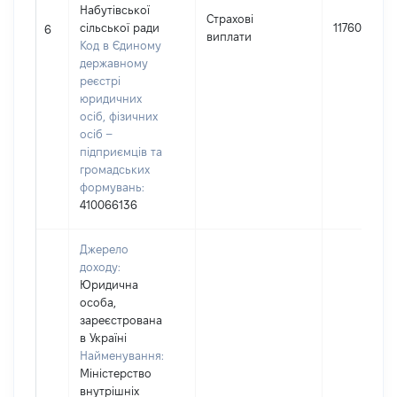
Набутівської
Страхові
сільської ради
11760
6
виплати
Код в Єдиному
державному
реєстрі
юридичних
осіб, фізичних
осіб –
підприємців та
громадських
формувань:
410066136
Джерело
доходу:
Юридична
особа,
зареєстрована
в Україні
Найменування:
Міністерство
внутрішніх