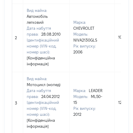
Вид майна:
Автомобіль
легковий
Марка:
Дата набуття
CHEVROLET
права:
28.08.2010
Модель:
100000
2
Ідентифікаційний
NIVA2130GLS
номер (VIN-код,
Рік випуску:
номер шасі):
2006
[Конфіденційна
інформація]
Вид майна:
Мотоцикл (мопед)
Дата набуття
Марка:
LEADER
права:
24.04.2012
Модель:
ML50-
Ідентифікаційний
15
12000
3
номер (VIN-код,
Рік випуску:
номер шасі):
2012
[Конфіденційна
інформація]