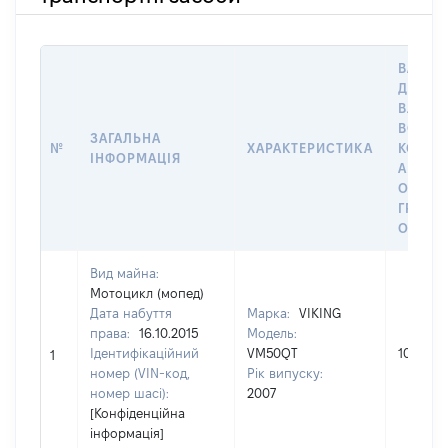
ВАРТІС
ДАТУ Н
ВЛАСН
ВОЛОД
ЗАГАЛЬНА
№
ХАРАКТЕРИСТИКА
КОРИС
ІНФОРМАЦІЯ
АБО З
ОСТА
ГРОШ
ОЦІНК
Вид майна:
Мотоцикл (мопед)
Дата набуття
Марка:
VIKING
права:
16.10.2015
Модель:
Ідентифікаційний
VM50QT
10000
1
номер (VIN-код,
Рік випуску:
номер шасі):
2007
[Конфіденційна
інформація]