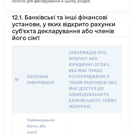
об'єкти для декларування в цьому розділі.
12.1. Банківські та інші фінансові
установи, у яких відкрито рахунки
суб'єкта декларування або членів
його сім'ї
ІНФОРМАЦІЯ ПРО
ФІЗИЧНУ АБО
ІНФ
ЮРИДИЧНУ ОСОБУ,
ФІЗ
ЯКА МАЄ ПРАВО
ЮРИ
ЗАГАЛЬНА
РОЗПОРЯДЖАТИСЯ
ЯКА
№
ІНФОРМАЦІЯ
ТАКИМ РАХУНКОМ АБО
РАХ
МАЄ ДОСТУП ДО
СУБ
ІНДИВІДУАЛЬНОГО
ДЕК
БАНКІВСЬКОГО СЕЙФУ
ЧЛЕН
(КОМІРКИ)
Найменування
банку або
іншої