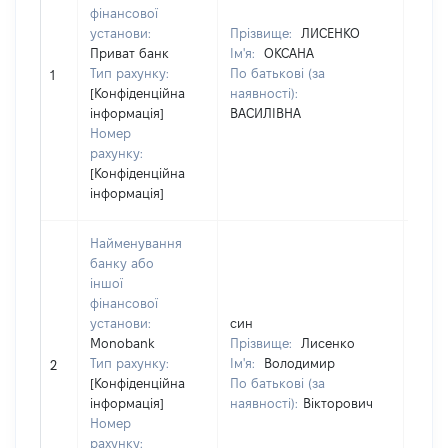
фінансової
установи:
Прізвище:
ЛИСЕНКО
Пріз
Приват банк
Ім'я:
ОКСАНА
Ім'я:
Тип рахунку:
По батькові (за
По ба
1
[Конфіденційна
наявності):
наявн
інформація]
ВАСИЛІВНА
ВАСИ
Номер
рахунку:
[Конфіденційна
інформація]
Найменування
банку або
іншої
фінансової
установи:
син
син
Monobank
Прізвище:
Лисенко
Пріз
Тип рахунку:
Ім'я:
Володимир
Ім'я:
2
[Конфіденційна
По батькові (за
По ба
інформація]
наявності):
Вікторович
наявн
Номер
рахунку: