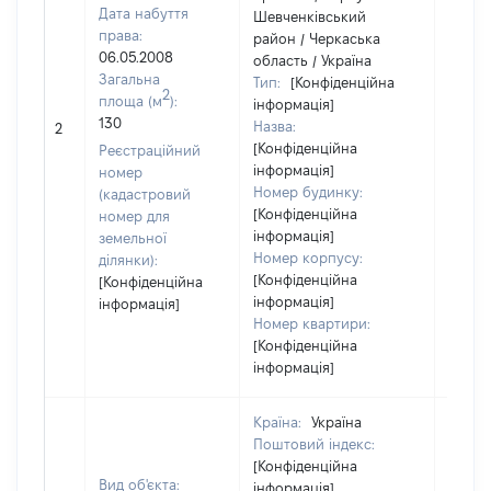
Дата набуття
Шевченківський
права:
район / Черкаська
06.05.2008
область / Україна
Загальна
Тип:
[Конфіденційна
2
площа (м
):
інформація]
[Не
130
Назва:
2
засто
[Конфіденційна
Реєстраційний
інформація]
номер
Номер будинку:
(кадастровий
[Конфіденційна
номер для
інформація]
земельної
Номер корпусу:
ділянки):
[Конфіденційна
[Конфіденційна
інформація]
інформація]
Номер квартири:
[Конфіденційна
інформація]
Країна:
Україна
Поштовий індекс:
[Конфіденційна
Вид об'єкта:
інформація]