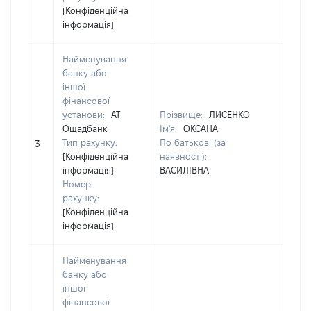
[Конфіденційна
інформація]
Найменування
банку або
іншої
фінансової
установи:
АТ
Прізвище:
ЛИСЕНКО
Пріз
Ощадбанк
Ім'я:
ОКСАНА
Ім'я:
Тип рахунку:
По батькові (за
По ба
3
[Конфіденційна
наявності):
наявн
інформація]
ВАСИЛІВНА
ВАСИ
Номер
рахунку:
[Конфіденційна
інформація]
Найменування
банку або
іншої
фінансової