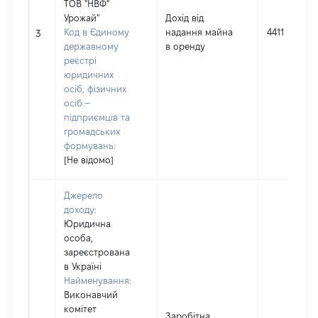
ТОВ "НВФ"
Урожай"
Дохід від
Код в Єдиному
надання майна
4411
3
державному
в оренду
реєстрі
юридичних
осіб, фізичних
осіб –
підприємців та
громадських
формувань:
[Не відомо]
Джерело
доходу:
Юридична
особа,
зареєстрована
в Україні
Найменування:
Виконавчий
комітет
Заробітна