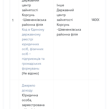
Державний
центр
Інше
зайнятості
Державний
Корсунь
центр
-Шевченківська
зайнятості
14000
1
районна філія
Корсунь
Код в Єдиному
-Шевченківська
державному
районна філія
реєстрі
юридичних
осіб, фізичних
осіб –
підприємців та
громадських
формувань:
[Не відомо]
Джерело
доходу:
Юридична
особа,
зареєстрована