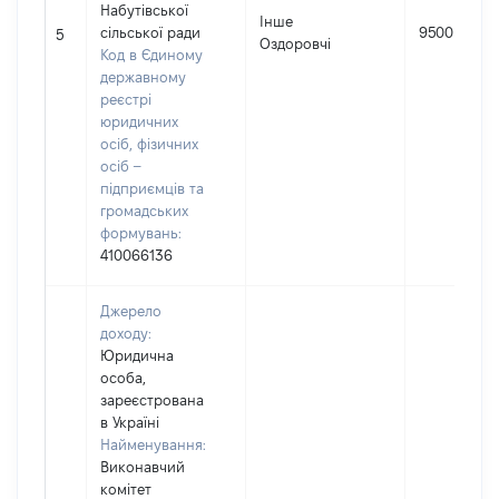
Набутівської
Інше
сільської ради
9500
5
Оздоровчі
Код в Єдиному
державному
реєстрі
юридичних
осіб, фізичних
осіб –
підприємців та
громадських
формувань:
410066136
Джерело
доходу:
Юридична
особа,
зареєстрована
в Україні
Найменування:
Виконавчий
комітет