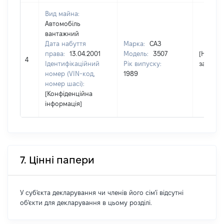
Вид майна:
Автомобіль
вантажний
Дата набуття
Марка:
CAЗ
права:
13.04.2001
Модель:
3507
[Не
4
Ідентифікаційний
Рік випуску:
застосо
номер (VIN-код,
1989
номер шасі):
[Конфіденційна
інформація]
7. Цінні папери
У суб'єкта декларування чи членів його сім'ї відсутні
об'єкти для декларування в цьому розділі.