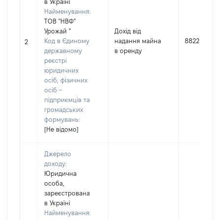
в Україні
Найменування:
ТОВ "НВФ"
Урожай "
Дохід від
Код в Єдиному
надання майна
8822
2
державному
в оренду
реєстрі
юридичних
осіб, фізичних
осіб –
підприємців та
громадських
формувань:
[Не відомо]
Джерело
доходу:
Юридична
особа,
зареєстрована
в Україні
Найменування: