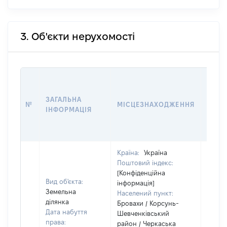
3. Об'єкти нерухомості
ВАРТ
ДАТУ
ЗАГАЛЬНА
ПРАВ
№
МІСЦЕЗНАХОДЖЕННЯ
ІНФОРМАЦІЯ
ОСТ
ГРО
ОЦІ
Країна:
Україна
Поштовий індекс:
[Конфіденційна
Вид об'єкта:
інформація]
Земельна
Населений пункт:
ділянка
Бровахи / Корсунь-
Дата набуття
Шевченківський
права:
район / Черкаська