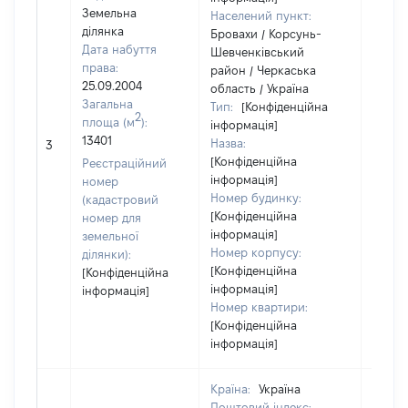
Земельна
Населений пункт:
ділянка
Бровахи / Корсунь-
Дата набуття
Шевченківський
права:
район / Черкаська
25.09.2004
область / Україна
Загальна
Тип:
[Конфіденційна
2
площа (м
):
інформація]
[Не
13401
Назва:
3
засто
[Конфіденційна
Реєстраційний
інформація]
номер
Номер будинку:
(кадастровий
[Конфіденційна
номер для
інформація]
земельної
Номер корпусу:
ділянки):
[Конфіденційна
[Конфіденційна
інформація]
інформація]
Номер квартири:
[Конфіденційна
інформація]
Країна:
Україна
Поштовий індекс: