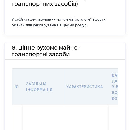
транспортних засобів)
У суб'єкта декларування чи членів його сім'ї відсутні
об'єкти для декларування в цьому розділі.
6. Цінне рухоме майно -
транспортні засоби
ВАРТІСТ
ДАТУ НА
ЗАГАЛЬНА
№
ХАРАКТЕРИСТИКА
У ВЛАСН
ІНФОРМАЦІЯ
ВОЛОДІ
КОРИСТ