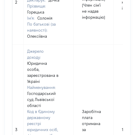
Декларує:
дочка
2
не над
[Член сім'ї
Прізвище:
інформ
не надав
Горецька
інформацію]
Ім'я:
Соломія
По батькові (за
наявності):
Олексіївна
Джерело
доходу:
Юридична
особа,
зареєстрована в
Україні
Найменування:
Господарський
суд Львівської
області
Код в Єдиному
Заробітна
державному
плата
реєстрі
отримана
3
юридичних осіб,
за
178072