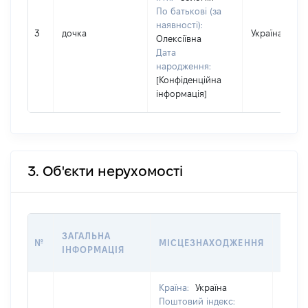
По батькові (за
наявності):
3
дочка
Україна
Олексіївна
Дата
народження:
[Конфіденційна
інформація]
3. Об'єкти нерухомості
ВАРТ
ЗАГАЛЬНА
№
МІСЦЕЗНАХОДЖЕННЯ
НА Д
ІНФОРМАЦІЯ
НАБУ
Країна:
Україна
Поштовий індекс: