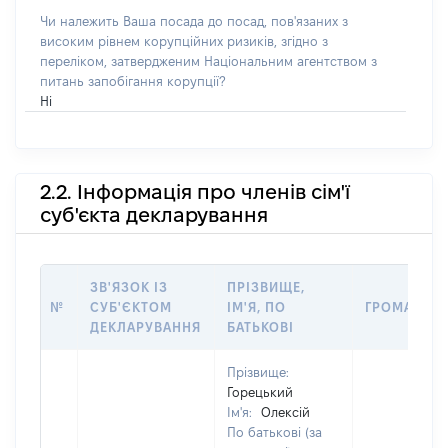
Чи належить Ваша посада до посад, пов'язаних з
високим рівнем корупційних ризиків, згідно з
переліком, затвердженим Національним агентством з
питань запобігання корупції?
Ні
2.2. Інформація про членів сім'ї
суб'єкта декларування
ЗВ'ЯЗОК ІЗ
ПРІЗВИЩЕ,
№
СУБ'ЄКТОМ
ІМ'Я, ПО
ГРОМАДЯН
ДЕКЛАРУВАННЯ
БАТЬКОВІ
Прізвище:
Горецький
Ім'я:
Олексій
По батькові (за