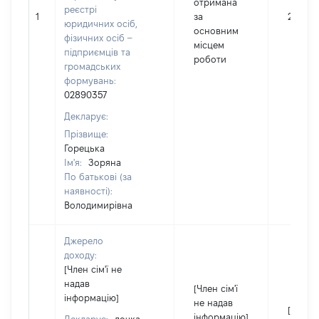
отримана
реєстрі
1
за
24488
юридичних осіб,
основним
фізичних осіб –
місцем
підприємців та
роботи
громадських
формувань:
02890357
Декларує:
Прізвище:
Горецька
Ім'я:
Зоряна
По батькові (за
наявності):
Володимирівна
Джерело
доходу:
[Член сім'ї не
надав
[Член сім'ї
інформацію]
не надав
[Член с
інформацію]