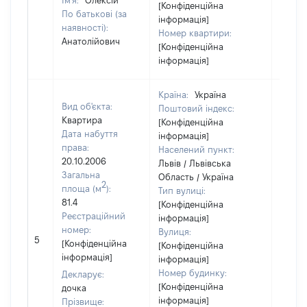
Ім'я:
Олексій
[Конфіденційна
По батькові (за
інформація]
наявності):
Номер квартири:
Анатолійович
[Конфіденційна
інформація]
Країна:
Україна
Вид об'єкта:
Поштовий індекс:
Квартира
[Конфіденційна
Дата набуття
інформація]
права:
Населений пункт:
20.10.2006
Львів / Львівська
Загальна
Область / Україна
2
площа (м
):
Тип вулиці:
81.4
[Конфіденційна
Реєстраційний
інформація]
номер:
Вулиця:
[Не
5
[Конфіденційна
[Конфіденційна
відом
інформація]
інформація]
Номер будинку:
Декларує:
[Конфіденційна
дочка
інформація]
Прізвище: