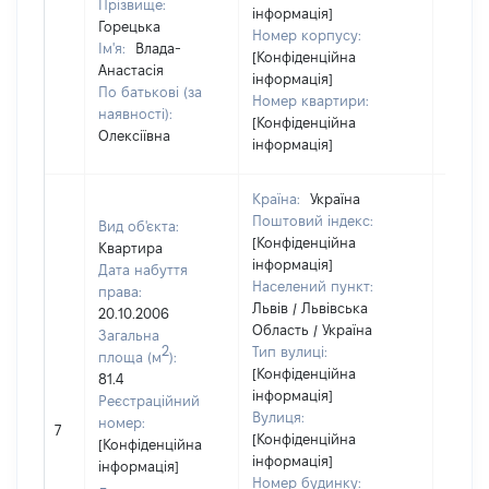
Прізвище:
інформація]
Горецька
Номер корпусу:
Ім'я:
Влада-
[Конфіденційна
Анастасія
інформація]
По батькові (за
Номер квартири:
наявності):
[Конфіденційна
Олексіївна
інформація]
Країна:
Україна
Поштовий індекс:
Вид об'єкта:
[Конфіденційна
Квартира
інформація]
Дата набуття
Населений пункт:
права:
Львів / Львівська
20.10.2006
Область / Україна
Загальна
2
Тип вулиці:
площа (м
):
[Конфіденційна
81.4
інформація]
Реєстраційний
Вулиця:
[Не
номер:
7
[Конфіденційна
відом
[Конфіденційна
інформація]
інформація]
Номер будинку: