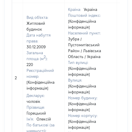
Країна:
Україна
Поштовий індекс:
Вид об'єкта:
[Конфіденційна
Житловий
інформація]
будинок
Населений пункт:
Дата набуття
Зубра /
права:
Пустомитівський
30.12.2009
Район / Львівська
Загальна
Область / Україна
2
площа (м
):
Тип вулиці:
220
[Конфіденційна
Реєстраційний
інформація]
[Не
номер:
2
Вулиця:
відом
[Конфіденційна
[Конфіденційна
інформація]
інформація]
Декларує:
Номер будинку:
чоловік
[Конфіденційна
Прізвище:
інформація]
Горецький
Номер корпусу:
Ім'я:
Олексій
[Конфіденційна
По батькові (за
інформація]
наявності):