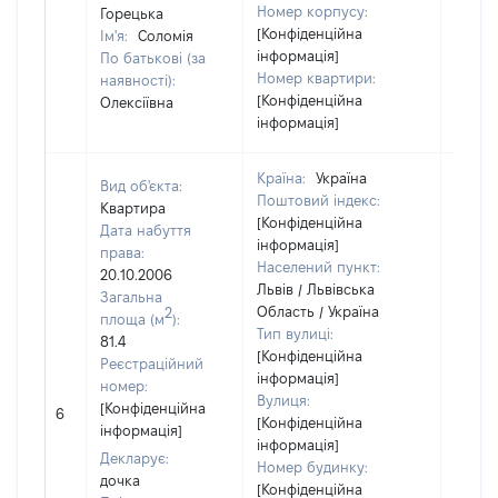
Номер корпусу:
Горецька
[Конфіденційна
Ім'я:
Соломія
інформація]
По батькові (за
Номер квартири:
наявності):
[Конфіденційна
Олексіївна
інформація]
Країна:
Україна
Вид об'єкта:
Поштовий індекс:
Квартира
[Конфіденційна
Дата набуття
інформація]
права:
Населений пункт:
20.10.2006
Львів / Львівська
Загальна
Область / Україна
2
площа (м
):
Тип вулиці:
81.4
[Конфіденційна
Реєстраційний
інформація]
номер:
Вулиця:
[Не
[Конфіденційна
6
[Конфіденційна
відом
інформація]
інформація]
Декларує:
Номер будинку:
дочка
[Конфіденційна