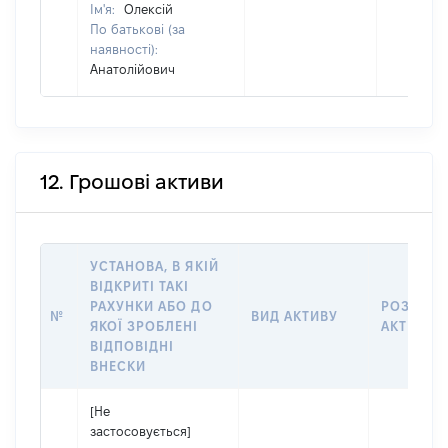
Ім'я:
Олексій
По батькові (за
наявності):
Анатолійович
12. Грошові активи
УСТАНОВА, В ЯКІЙ
ВІДКРИТІ ТАКІ
РАХУНКИ АБО ДО
РОЗМІР
№
ВИД АКТИВУ
ЯКОЇ ЗРОБЛЕНІ
АКТИВУ
ВІДПОВІДНІ
ВНЕСКИ
[Не
застосовується]