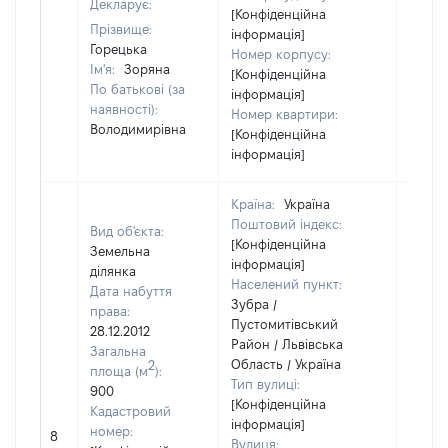
Декларує:
[Конфіденційна
Прізвище:
інформація]
Горецька
Номер корпусу:
Ім'я:
Зоряна
[Конфіденційна
По батькові (за
інформація]
наявності):
Номер квартири:
Володимирівна
[Конфіденційна
інформація]
Країна:
Україна
Поштовий індекс:
Вид об'єкта:
[Конфіденційна
Земельна
інформація]
ділянка
Населений пункт:
Дата набуття
Зубра /
права:
Пустомитівський
28.12.2012
Район / Львівська
Загальна
Область / Україна
2
площа (м
):
Тип вулиці:
900
[Конфіденційна
Кадастровий
інформація]
[Не
номер:
8
Вулиця:
відом