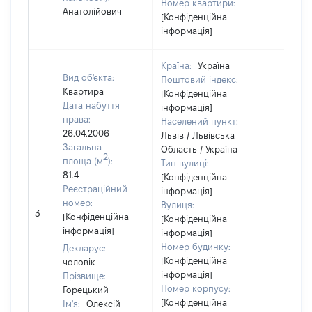
Номер квартири:
Анатолійович
[Конфіденційна
інформація]
Країна:
Україна
Вид об'єкта:
Поштовий індекс:
Квартира
[Конфіденційна
Дата набуття
інформація]
права:
Населений пункт:
26.04.2006
Львів / Львівська
Загальна
Область / Україна
2
площа (м
):
Тип вулиці:
81.4
[Конфіденційна
Реєстраційний
інформація]
номер:
Вулиця:
[Не
3
[Конфіденційна
[Конфіденційна
відом
інформація]
інформація]
Номер будинку:
Декларує:
[Конфіденційна
чоловік
інформація]
Прізвище:
Номер корпусу:
Горецький
[Конфіденційна
Ім'я:
Олексій