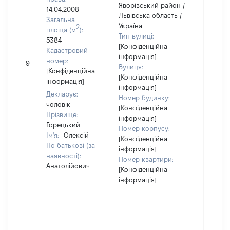
Яворівський район /
14.04.2008
Львівська область /
Загальна
Україна
2
площа (м
):
Тип вулиці:
5384
[Конфіденційна
Кадастровий
інформація]
[Не
номер:
9
Вулиця:
відом
[Конфіденційна
[Конфіденційна
інформація]
інформація]
Декларує:
Номер будинку:
чоловік
[Конфіденційна
Прізвище:
інформація]
Горецький
Номер корпусу:
Ім'я:
Олексій
[Конфіденційна
По батькові (за
інформація]
наявності):
Номер квартири:
Анатолійович
[Конфіденційна
інформація]