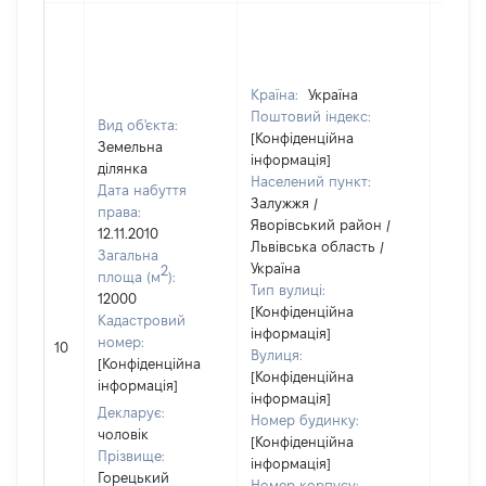
Країна:
Україна
Поштовий індекс:
Вид об'єкта:
[Конфіденційна
Земельна
інформація]
ділянка
Населений пункт:
Дата набуття
Залужжя /
права:
Яворівський район /
12.11.2010
Львівська область /
Загальна
Україна
2
площа (м
):
Тип вулиці:
12000
[Конфіденційна
Кадастровий
інформація]
[Не
номер:
10
Вулиця:
відом
[Конфіденційна
[Конфіденційна
інформація]
інформація]
Декларує:
Номер будинку:
чоловік
[Конфіденційна
Прізвище:
інформація]
Горецький
Номер корпусу: