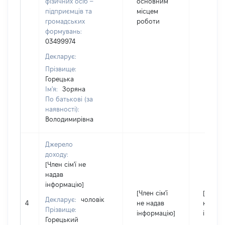
фізичних осіб –
основним
підприємців та
місцем
громадських
роботи
формувань:
03499974
Декларує:
Прізвище:
Горецька
Ім'я:
Зоряна
По батькові (за
наявності):
Володимирівна
Джерело
доходу:
[Член сім'ї не
надав
інформацію]
[Член сім'ї
[Член с
Декларує:
чоловік
4
не надав
не над
Прізвище:
інформацію]
інформ
Горецький