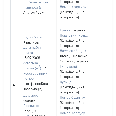
інформація]
По батькові (за
Номер квартири:
наявності):
[Конфіденційна
Анатолійович
інформація]
Країна:
Україна
Поштовий індекс:
Вид об'єкта:
[Конфіденційна
Квартира
інформація]
Дата набуття
Населений пункт:
права:
Львів / Львівська
18.02.2009
Область / Україна
Загальна
Тип вулиці:
2
площа (м
):
35
[Конфіденційна
Реєстраційний
інформація]
номер:
Вулиця:
[Не
[Конфіденційна
4
[Конфіденційна
відом
інформація]
інформація]
Декларує:
Номер будинку:
чоловік
[Конфіденційна
Прізвище:
інформація]
Горецький
Номер корпусу: