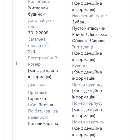
Вид об'єкта:
[Конфіденційна
Житловий
інформація]
будинок
Населений пункт:
Дата набуття
Зубра /
права:
Пустомитівський
30.12.2009
Район / Львівська
Загальна
Область / Україна
2
площа (м
):
Тип вулиці:
220
[Конфіденційна
Реєстраційний
інформація]
[Не
1
номер:
Вулиця:
відом
[Конфіденційна
[Конфіденційна
інформація]
інформація]
Декларує:
Номер будинку:
[Конфіденційна
Прізвище:
інформація]
Горецька
Номер корпусу:
Ім'я:
Зоряна
[Конфіденційна
По батькові (за
інформація]
наявності):
Номер квартири:
Володимирівна
[Конфіденційна
інформація]