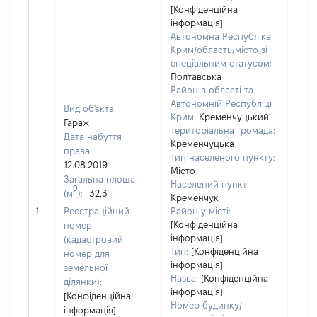
[Конфіденційна
інформація]
Автономна Республіка
Крим/область/місто зі
спеціальним статусом:
Полтавська
Район в області та
Автономній Республіці
Вид об'єкта:
Крим:
Кременчуцький
Гараж
Територіальна громада:
Дата набуття
Кременчуцька
права:
Тип населеного пункту:
12.08.2019
Місто
Загальна площа
4754
Населений пункт:
2
(м
):
32,3
Тип 
Кременчук
обʼє
1
Реєстраційний
Район у місті:
варт
[Конфіденційна
номер
інформація]
набу
(кадастровий
Тип:
[Конфіденційна
номер для
інформація]
земельної
Назва:
[Конфіденційна
ділянки):
інформація]
[Конфіденційна
Номер будинку/
інформація]