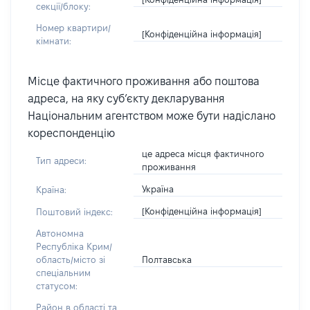
секції/блоку:
Номер квартири/
[Конфіденційна інформація]
кімнати:
Місце фактичного проживання або поштова
адреса, на яку суб’єкту декларування
Національним агентством може бути надіслано
кореспонденцію
це адреса місця фактичного
Тип адреси:
проживання
Україна
Країна:
[Конфіденційна інформація]
Поштовий індекс:
Автономна
Республіка Крим/
Полтавська
область/місто зі
спеціальним
статусом:
Район в області та