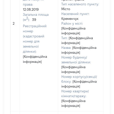
Тип населеного пункту:
права:
Місто
12.08.2019
1673
Населений пункт:
Загальна площа
Тип 
2
Кременчук
(м
):
39
обʼє
2
Район у місті:
Реєстраційний
варт
[Конфіденційна
номер
інформація]
набу
(кадастровий
Тип:
[Конфіденційна
номер для
інформація]
земельної
Назва:
[Конфіденційна
ділянки):
інформація]
[Конфіденційна
Номер будинку/
інформація]
земельної ділянки:
[Конфіденційна
інформація]
Номер корпусу/секції/
блоку:
[Конфіденційна
інформація]
Номер квартири/
кімнати/гаражу:
[Конфіденційна
інформація]