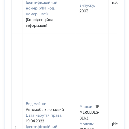
Ідентифікаційний
набуття 
випуску:
номер (VIN-код,
2003
номер шасі):
[Конфіденційна
інформація]
Вид майна:
Марка:
ПР
Автомобіль легковий
MERCEDES-
Дата набуття права:
BENZ
19.04.2022
Модель:
[Не
Ідентифікаційний
2