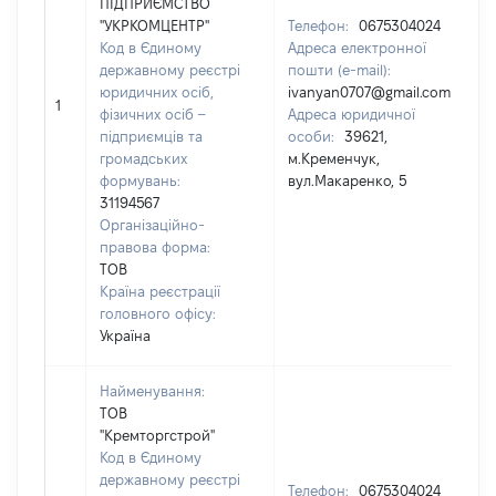
ПІДПРИЄМСТВО
"УКРКОМЦЕНТР"
Телефон:
0675304024
Код в Єдиному
Адреса електронної
державному реєстрі
пошти (e-mail):
юридичних осіб,
ivanyan0707@gmail.com
1
фізичних осіб –
Адреса юридичної
підприємців та
особи:
39621,
громадських
м.Кременчук,
формувань:
вул.Макаренко, 5
31194567
Організаційно-
правова форма:
ТОВ
Країна реєстрації
головного офісу:
Україна
Найменування:
ТОВ
"Кремторгстрой"
Код в Єдиному
державному реєстрі
Телефон:
0675304024