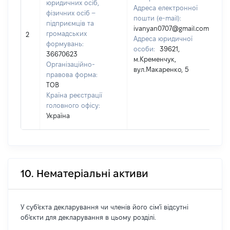
юридичних осіб,
Адреса електронної
фізичних осіб –
пошти (e-mail):
підприємців та
ivanyan0707@gmail.com
громадських
2
Адреса юридичної
формувань:
особи:
39621,
36670623
м.Кременчук,
Організаційно-
вул.Макаренко, 5
правова форма:
ТОВ
Країна реєстрації
головного офісу:
Україна
10. Нематеріальні активи
У суб'єкта декларування чи членів його сім'ї відсутні
об'єкти для декларування в цьому розділі.