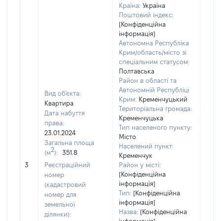
Країна:
Україна
Поштовий індекс:
[Конфіденційна
інформація]
Автономна Республіка
Крим/область/місто зі
спеціальним статусом:
Полтавська
Район в області та
Автономній Республіці
Вид об'єкта:
Крим:
Кременчуцький
Квартира
Територіальна громада:
Дата набуття
Кременчуцька
права:
Тип населеного пункту:
23.01.2024
Місто
Загальна площа
Населений пункт:
2
(м
):
351.8
Кременчук
[Не
3
Реєстраційний
Район у місті:
заст
[Конфіденційна
номер
інформація]
(кадастровий
Тип:
[Конфіденційна
номер для
інформація]
земельної
Назва:
[Конфіденційна
ділянки):