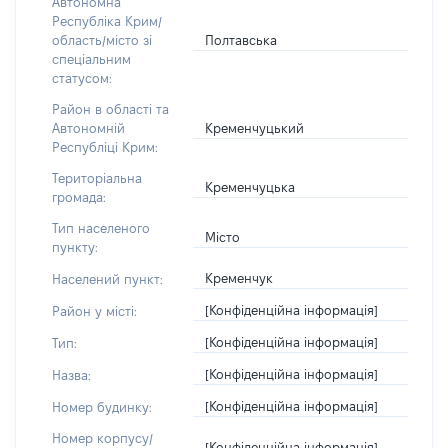
Автономна
Республіка Крим/
Полтавська
область/місто зі
спеціальним
статусом:
Район в області та
Кременчуцький
Автономній
Республіці Крим:
Територіальна
Кременчуцька
громада:
Тип населеного
Місто
пункту:
Кременчук
Населений пункт:
[Конфіденційна інформація]
Район у місті:
[Конфіденційна інформація]
Тип:
[Конфіденційна інформація]
Назва:
[Конфіденційна інформація]
Номер будинку:
Номер корпусу/
[Конфіденційна інформація]