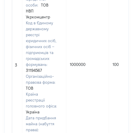
особи:
ТОВ
НВП
Укркомцентр
Код в Єдиному
державному
реєстрі
юридичних осіб,
фізичних осіб –
підприємців та
громадських
формувань:
1000000
100
3
31194567
Організаційно-
правова форма:
ТОВ
Країна
реєстрації
головного офіса:
Україна
Дата придбання
майна (набуття
права):