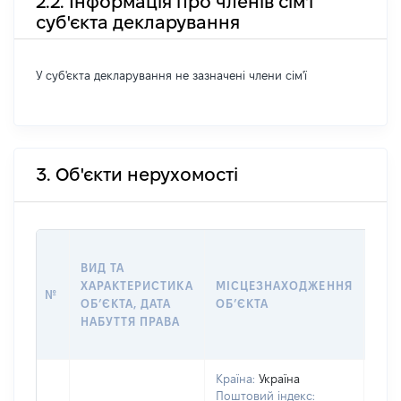
2.2. Інформація про членів сім'ї
суб'єкта декларування
У суб'єкта декларування не зазначені члени сім'ї
3. Об'єкти нерухомості
ВАР
ВИД ТА
ДАТ
ХАРАКТЕРИСТИКА
МІСЦЕЗНАХОДЖЕННЯ
ПРА
№
ОБʼЄКТА, ДАТА
ОБʼЄКТА
ОС
НАБУТТЯ ПРАВА
ГР
ОЦІ
Країна:
Україна
Поштовий індекс: