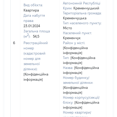
Автономній Республіці
Вид об'єкта:
Крим:
Кременчуцький
Квартира
Територіальна громада:
Дата набуття
Кременчуцька
права:
Тип населеного пункту:
23.01.2024
Місто
Загальна площа
Населений пункт:
2
(м
):
54,5
Кременчук
[Не
6
Реєстраційний
Район у місті:
заст
[Конфіденційна
номер
інформація]
(кадастровий
Тип:
[Конфіденційна
номер для
інформація]
земельної
Назва:
[Конфіденційна
ділянки):
інформація]
[Конфіденційна
Номер будинку/
інформація]
земельної ділянки:
[Конфіденційна
інформація]
Номер корпусу/секції/
блоку:
[Конфіденційна
інформація]
Номер квартири/