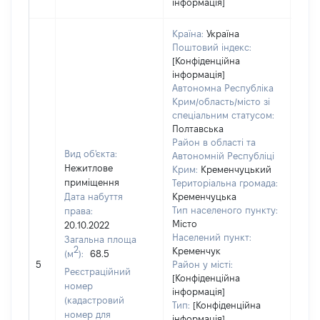
інформація]
Країна:
Україна
Поштовий індекс:
[Конфіденційна
інформація]
Автономна Республіка
Крим/область/місто зі
спеціальним статусом:
Полтавська
Район в області та
Вид об'єкта:
Автономній Республіці
Нежитлове
Крим:
Кременчуцький
приміщення
Територіальна громада:
Дата набуття
Кременчуцька
Тип населеного пункту:
права:
Місто
20.10.2022
1438
Населений пункт:
Загальна площа
Тип 
2
Кременчук
(м
):
68.5
обʼє
5
Район у місті:
Реєстраційний
варт
[Конфіденційна
номер
інформація]
набу
(кадастровий
Тип:
[Конфіденційна
номер для
інформація]