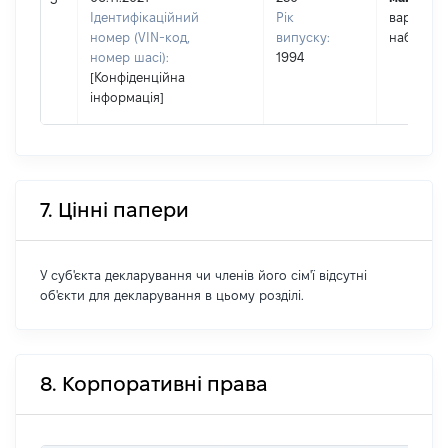
Ідентифікаційний
Рік
вартість 
номер (VIN-код,
випуску:
набуття 
номер шасі):
1994
[Конфіденційна
інформація]
7. Цінні папери
У суб'єкта декларування чи членів його сім'ї відсутні
об'єкти для декларування в цьому розділі.
8. Корпоративні права