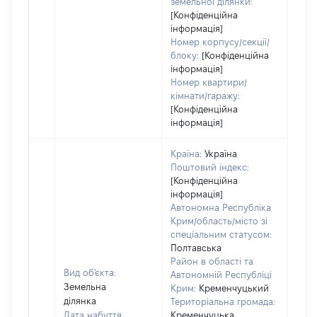
земельної ділянки:
[Конфіденційна
інформація]
Номер корпусу/секції/
блоку:
[Конфіденційна
інформація]
Номер квартири/
кімнати/гаражу:
[Конфіденційна
інформація]
Країна:
Україна
Поштовий індекс:
[Конфіденційна
інформація]
Автономна Республіка
Крим/область/місто зі
спеціальним статусом:
Полтавська
Район в області та
Вид об'єкта:
Автономній Республіці
Земельна
Крим:
Кременчуцький
ділянка
Територіальна громада:
Дата набуття
Кременчуцька