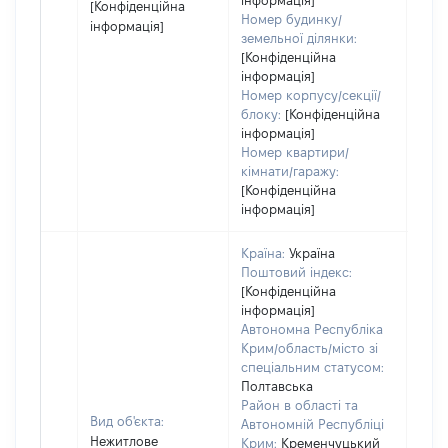
інформація]
[Конфіденційна
Номер будинку/
інформація]
земельної ділянки:
[Конфіденційна
інформація]
Номер корпусу/секції/
блоку:
[Конфіденційна
інформація]
Номер квартири/
кімнати/гаражу:
[Конфіденційна
інформація]
Країна:
Україна
Поштовий індекс:
[Конфіденційна
інформація]
Автономна Республіка
Крим/область/місто зі
спеціальним статусом:
Полтавська
Район в області та
Вид об'єкта:
Автономній Республіці
Нежитлове
Крим:
Кременчуцький