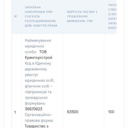
ЧАСТКА У
ЗАГАЛЬНА
СТАТУТНОМ
ІНФОРМАЦІЯ ПРО
ВАРТІСТЬ ЧАСТКИ У
(СКЛАДЕНО
№
СУБʼЄКТА
ГРОШОВОМУ
КАПІТАЛІ (%
ГОСПОДАРЮВАННЯ,
ВИРАЖЕННІ, ГРН
ЗАГАЛЬНОГ
ДАТА НАБУТТЯ ПРАВА
КАПІТАЛУ)
Найменування
юридичної
особи:
ТОВ
Кремторгстрой
Код в Єдиному
державному
реєстрі
юридичних осіб,
фізичних осіб –
підприємців та
громадських
формувань:
36670623
63500
100
1
Організаційно-
правова форма:
Товариство з