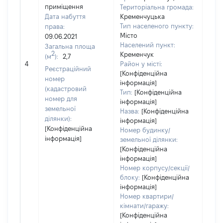
приміщення
Територіальна громада:
Дата набуття
Кременчуцька
Тип населеного пункту:
права:
Місто
09.06.2021
560
Населений пункт:
Загальна площа
Тип 
2
Кременчук
(м
):
2,7
обʼє
4
Район у місті:
Реєстраційний
варт
[Конфіденційна
номер
інформація]
набу
(кадастровий
Тип:
[Конфіденційна
номер для
інформація]
земельної
Назва:
[Конфіденційна
ділянки):
інформація]
[Конфіденційна
Номер будинку/
інформація]
земельної ділянки:
[Конфіденційна
інформація]
Номер корпусу/секції/
блоку:
[Конфіденційна
інформація]
Номер квартири/
кімнати/гаражу:
[Конфіденційна