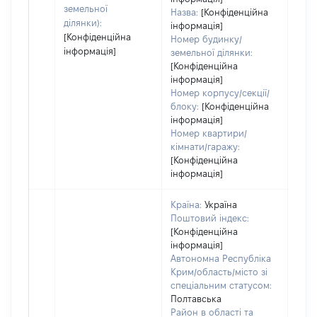
земельної
Назва:
[Конфіденційна
ділянки):
інформація]
[Конфіденційна
Номер будинку/
інформація]
земельної ділянки:
[Конфіденційна
інформація]
Номер корпусу/секції/
блоку:
[Конфіденційна
інформація]
Номер квартири/
кімнати/гаражу:
[Конфіденційна
інформація]
Країна:
Україна
Поштовий індекс:
[Конфіденційна
інформація]
Автономна Республіка
Крим/область/місто зі
спеціальним статусом:
Полтавська
Район в області та