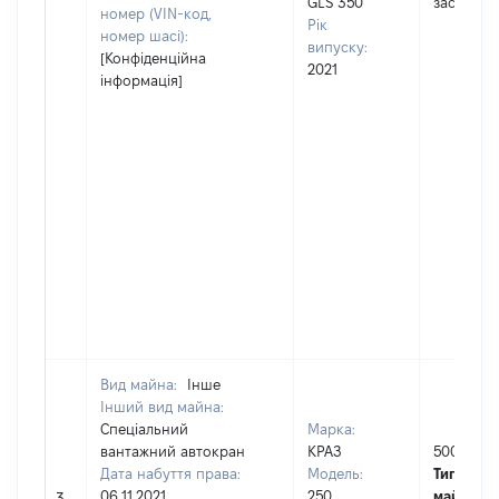
GLS 350
застосов
номер (VIN-код,
Рік
номер шасі):
випуску:
[Конфіденційна
2021
інформація]
Вид майна:
Інше
Інший вид майна:
Спеціальний
Марка:
вантажний автокран
КРАЗ
5000
Дата набуття права:
Модель:
Тип варто
06.11.2021
250
майна:
ц
3