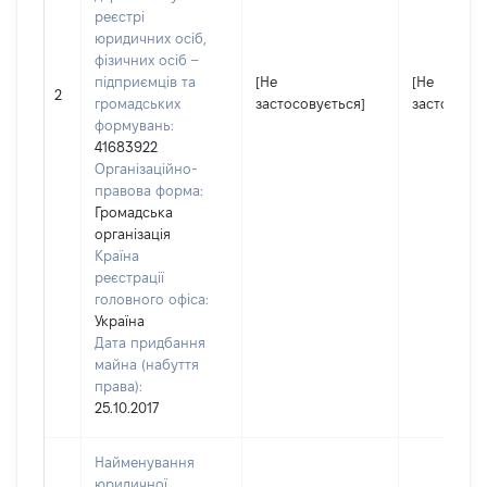
реєстрі
юридичних осіб,
фізичних осіб –
підприємців та
[Не
[Не
2
громадських
застосовується]
застосовує
формувань:
41683922
Організаційно-
правова форма:
Громадська
організація
Країна
реєстрації
головного офіса:
Україна
Дата придбання
майна (набуття
права):
25.10.2017
Найменування
юридичної