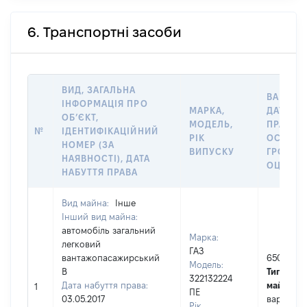
6. Транспортні засоби
ВИД, ЗАГАЛЬНА
ВАРТІСТ
ІНФОРМАЦІЯ ПРО
МАРКА,
ДАТУ Н
ОБʼЄКТ,
МОДЕЛЬ,
ПРАВА А
№
ІДЕНТИФІКАЦІЙНИЙ
РІК
ОСТАН
НОМЕР (ЗА
ВИПУСКУ
ГРОШО
НАЯВНОСТІ), ДАТА
ОЦІНКО
НАБУТТЯ ПРАВА
Вид майна:
Інше
Інший вид майна:
автомобіль загальний
Марка:
легковий
ГАЗ
вантажопасажирський
65000
Модель:
В
Тип варто
322132224
Дата набуття права:
майна:
ц
1
ПЕ
03.05.2017
вартість 
Рік