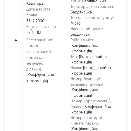
Крим:
Бердянський
Квартира
Територіальна громада:
Дата набуття
Бердянська
права:
Тип населеного пункту:
31.12.2000
Місто
Загальна площа
Населений пункт:
2
(м
):
63
Бердянськ
[Не 
4
Реєстраційний
Район у місті:
[Конфіденційна
номер
інформація]
(кадастровий
Тип:
[Конфіденційна
номер для
інформація]
земельної
Назва:
[Конфіденційна
ділянки):
інформація]
[Конфіденційна
Номер будинку/
інформація]
земельної ділянки:
[Конфіденційна
інформація]
Номер корпусу/секції/
блоку:
[Конфіденційна
інформація]
Номер квартири/
кімнати/гаражу:
[Конфіденційна