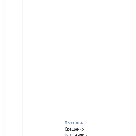
Прізвище:
Кращенко
Ім'я:
Андрій