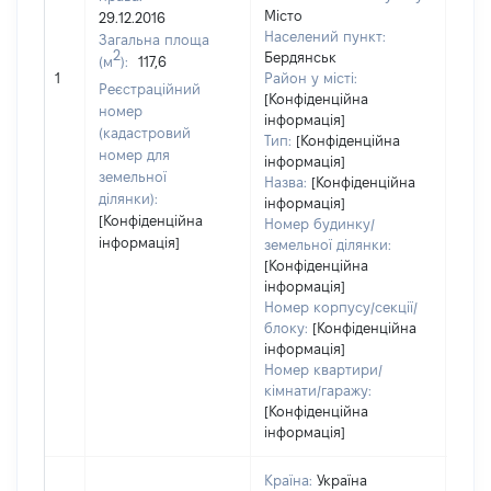
Місто
29.12.2016
100
Населений пункт:
Загальна площа
Тип 
2
Бердянськ
(м
):
117,6
обʼє
1
Район у місті:
Реєстраційний
варт
[Конфіденційна
номер
інформація]
набу
(кадастровий
Тип:
[Конфіденційна
номер для
інформація]
земельної
Назва:
[Конфіденційна
ділянки):
інформація]
[Конфіденційна
Номер будинку/
інформація]
земельної ділянки:
[Конфіденційна
інформація]
Номер корпусу/секції/
блоку:
[Конфіденційна
інформація]
Номер квартири/
кімнати/гаражу:
[Конфіденційна
інформація]
Країна:
Україна