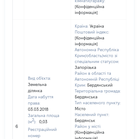
кімнати/гаражу:
[Конфіденційна
інформація]
Країна:
Україна
Поштовий індекс:
[Конфіденційна
інформація]
Автономна Республіка
Крим/область/місто зі
спеціальним статусом:
Запорізька
Район в області та
Вид об'єкта:
Автономній Республіці
Земельна
Крим:
Бердянський
ділянка
Територіальна громада:
Дата набуття
Бердянська
Тип населеного пункту:
права:
Місто
03.03.2018
Населений пункт:
Загальна площа
2
Бердянськ
(м
):
0,03
[Не 
6
Район у місті:
Реєстраційний
[Конфіденційна
номер
інформація]