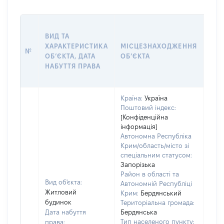
ВАР
ВИД ТА
ДАТ
ХАРАКТЕРИСТИКА
МІСЦЕЗНАХОДЖЕННЯ
ПРА
№
ОБʼЄКТА, ДАТА
ОБʼЄКТА
ОС
НАБУТТЯ ПРАВА
ГР
ОЦІ
Країна:
Україна
Поштовий індекс:
[Конфіденційна
інформація]
Автономна Республіка
Крим/область/місто зі
спеціальним статусом:
Запорізька
Район в області та
Вид об'єкта:
Автономній Республіці
Житловий
Крим:
Бердянський
будинок
Територіальна громада:
Дата набуття
Бердянська
Тип населеного пункту:
права: