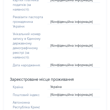
картки платника
податків (за
наявності):
Реквізити паспорта
[Конфіденційна інформація]
громадянина
України:
Унікальний номер
запису в Єдиному
державному
[Конфіденційна інформація]
демографічному
реєстрі (за
наявності):
[Конфіденційна інформація]
Дата народження:
Зареєстроване місце проживання
Україна
Країна:
[Конфіденційна інформація]
Поштовий індекс:
Автономна
Республіка Крим/