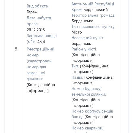
Автономній Республіці
Вид об'єкта:
Крим:
Бердянський
Гараж
Територіальна громада:
Дата набуття
Бердянська
права:
Тип населеного пункту:
29.12.2016
Місто
Загальна площа
Населений пункт:
2
(м
):
43,4
Бердянськ
[Не 
5
Реєстраційний
Район у місті:
[Конфіденційна
номер
інформація]
(кадастровий
Тип:
[Конфіденційна
номер для
інформація]
земельної
Назва:
[Конфіденційна
ділянки):
інформація]
[Конфіденційна
Номер будинку/
інформація]
земельної ділянки:
[Конфіденційна
інформація]
Номер корпусу/секції/
блоку:
[Конфіденційна
інформація]
Номер квартири/