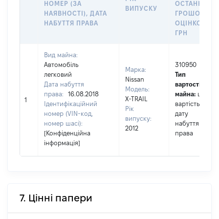
НОМЕР (ЗА
ОСТАННЬО
ВИПУСКУ
НАЯВНОСТІ), ДАТА
ГРОШОВОЮ
НАБУТТЯ ПРАВА
ОЦІНКОЮ,
ГРН
Вид майна:
Автомобіль
310950
Марка:
легковий
Тип
Nissan
Дата набуття
вартості
Модель:
права:
16.08.2018
майна:
це
X-TRAIL
1
Ідентифікаційний
вартість на
Рік
номер (VIN-код,
дату
випуску:
номер шасі):
набуття
2012
[Конфіденційна
права
інформація]
7. Цінні папери