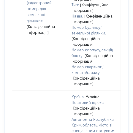
(кадастровий
Тип:
[Конфіденційна
номер для
інформація]
земельної
Назва:
[Конфіденційна
ділянки):
інформація]
[Конфіденційна
Номер будинку/
інформація]
земельної ділянки:
[Конфіденційна
інформація]
Номер корпусу/секції/
блоку:
[Конфіденційна
інформація]
Номер квартири/
кімнати/гаражу:
[Конфіденційна
інформація]
Країна:
Україна
Поштовий індекс:
[Конфіденційна
інформація]
Автономна Республіка
Крим/область/місто зі
спеціальним статусом: