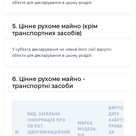
об'єкти для декларування в цьому розділі.
5. Цінне рухоме майно (крім
транспортних засобів)
У суб'єкта декларування чи членів його сім'ї відсутні
об'єкти для декларування в цьому розділі.
6. Цінне рухоме майно -
транспортні засоби
ВАРТІСТЬ Н
ВИД, ЗАГАЛЬНА
ДАТУ
ІНФОРМАЦІЯ ПРО
НАБУТТЯ
МАРКА,
ОБʼЄКТ,
ПРАВА АБО
МОДЕЛЬ,
№
ІДЕНТИФІКАЦІЙНИЙ
ЗА
РІК