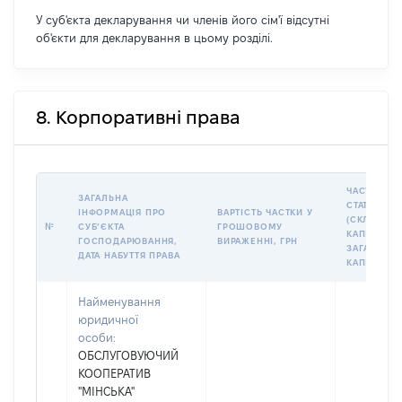
У суб'єкта декларування чи членів його сім'ї відсутні
об'єкти для декларування в цьому розділі.
8. Корпоративні права
ЧАСТКА У
ЗАГАЛЬНА
СТАТУТНО
ІНФОРМАЦІЯ ПРО
ВАРТІСТЬ ЧАСТКИ У
(СКЛАДЕН
№
СУБʼЄКТА
ГРОШОВОМУ
КАПІТАЛІ (
ГОСПОДАРЮВАННЯ,
ВИРАЖЕННІ, ГРН
ЗАГАЛЬНО
ДАТА НАБУТТЯ ПРАВА
КАПІТАЛУ)
Найменування
юридичної
особи:
ОБСЛУГОВУЮЧИЙ
КООПЕРАТИВ
"МІНСЬКА"