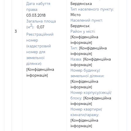
Дата набуття
Бердянська
Тип населеного пункту:
права:
Місто
03.03.2018
Населений пункт:
Загальна площа
2
Бердянськ
(м
):
0,07
[Не 
3
Район у місті:
Реєстраційний
[Конфіденційна
номер
інформація]
(кадастровий
Тип:
[Конфіденційна
номер для
інформація]
земельної
Назва:
[Конфіденційна
ділянки):
інформація]
[Конфіденційна
Номер будинку/
інформація]
земельної ділянки:
[Конфіденційна
інформація]
Номер корпусу/секції/
блоку:
[Конфіденційна
інформація]
Номер квартири/
кімнати/гаражу:
[Конфіденційна
інформація]