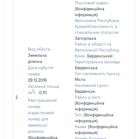
Поштовий індекс:
[Конфіденційна
інформація]
Автономна Республіка
Крим/область/місто зі
спеціальним статусом:
Запорізька
Район в області та
Вид об'єкта:
Автономній Республіці
Земельна
Крим:
Бердянський
ділянка
Територіальна громада:
Дата набуття
Бердянська
Тип населеного пункту:
права:
Місто
29.12.2016
Населений пункт:
Загальна площа
2
Бердянськ
(м
):
0,10
[Не 
2
Район у місті:
Реєстраційний
[Конфіденційна
номер
інформація]
(кадастровий
Тип:
[Конфіденційна
номер для
інформація]
земельної
Назва:
[Конфіденційна
ділянки):
інформація]
[Конфіденційна
Номер будинку/