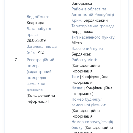
Запорізька
Район в області та
Автономній Республіці
Вид об'єкта:
Крим:
Бердянський
Квартира
Територіальна громада:
Дата набуття
Бердянська
права:
Тип населеного пункту:
29.05.2019
Місто
Загальна площа
1708
Населений пункт:
2
(м
):
71,2
Тип 
Бердянськ
обʼє
7
Реєстраційний
Район у місті:
варт
[Конфіденційна
номер
інформація]
набу
(кадастровий
Тип:
[Конфіденційна
номер для
інформація]
земельної
Назва:
[Конфіденційна
ділянки):
інформація]
[Конфіденційна
Номер будинку/
інформація]
земельної ділянки:
[Конфіденційна
інформація]
Номер корпусу/секції/
блоку:
[Конфіденційна