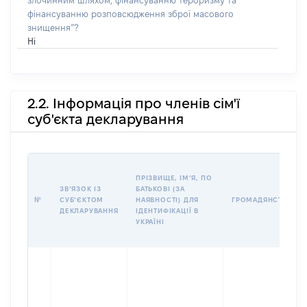
злочинним шляхом, фінансуванню тероризму та
фінансуванню розповсюдження зброї масового
знищення”?
Ні
2.2. Інформація про членів сім'ї
суб'єкта декларування
ПРІЗВИЩЕ, ІМʼЯ, ПО
ЗВʼЯЗОК ІЗ
БАТЬКОВІ (ЗА
№
СУБʼЄКТОМ
НАЯВНОСТІ) ДЛЯ
ГРОМАДЯНСТВО
ДЕКЛАРУВАННЯ
ІДЕНТИФІКАЦІЇ В
УКРАЇНІ