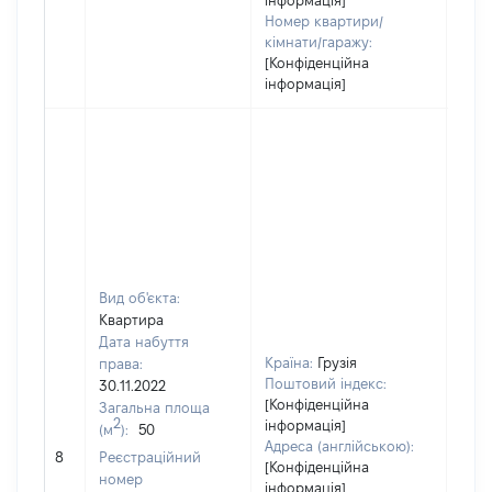
інформація]
Номер квартири/
кімнати/гаражу:
[Конфіденційна
інформація]
Вид об'єкта:
Квартира
Дата набуття
Країна:
Грузія
права:
Поштовий індекс:
30.11.2022
[Конфіденційна
Загальна площа
2
інформація]
(м
):
50
[Не
Адреса (англійською):
8
Реєстраційний
заст
[Конфіденційна
номер
інформація]