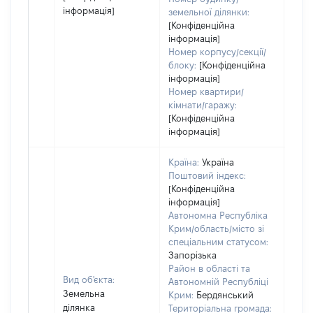
інформація]
земельної ділянки:
[Конфіденційна
інформація]
Номер корпусу/секції/
блоку:
[Конфіденційна
інформація]
Номер квартири/
кімнати/гаражу:
[Конфіденційна
інформація]
Країна:
Україна
Поштовий індекс:
[Конфіденційна
інформація]
Автономна Республіка
Крим/область/місто зі
спеціальним статусом:
Запорізька
Район в області та
Вид об'єкта:
Автономній Республіці
Земельна
Крим:
Бердянський
ділянка
Територіальна громада: