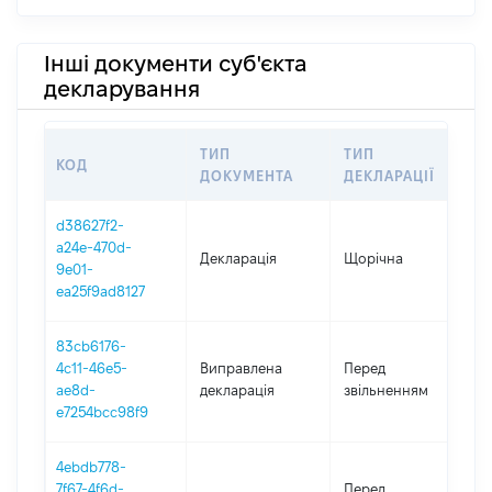
Інші документи суб'єкта
декларування
ТИП
ТИП
КОД
П
ДОКУМЕНТА
ДЕКЛАРАЦІЇ
d38627f2-
a24e-470d-
Декларація
Щорічна
20
9e01-
ea25f9ad8127
83cb6176-
01
4c11-46e5-
Виправлена
Перед
-
ae8d-
декларація
звільненням
22
e7254bcc98f9
4ebdb778-
01
7f67-4f6d-
Перед