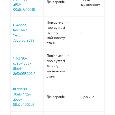
Декларація
-
a9f7-
звільненням
22
00a5a7c40016
Повідомлення
014ddde1-
про суттєві
fe1c-44c1-
зміни y
-
20
9e75-
майновому
782bfb5f9c99
стані
Повідомлення
1f4df795-
про суттєві
c795-43c3-
зміни y
-
20
8bc4-
майновому
8e3a953249f5
стані
ff629580-
36eb-472e-
Декларація
Щорічна
20
a55c-
58a2bffd02e6