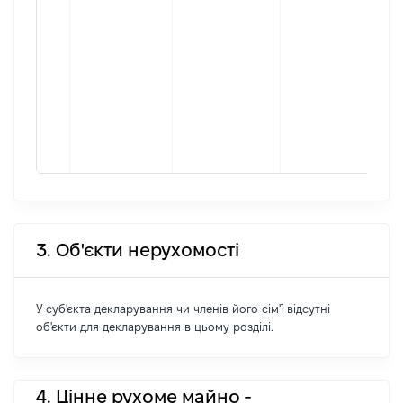
міс
пр
[Ко
інф
Мі
фа
пр
[Ко
інф
3. Об'єкти нерухомості
У суб'єкта декларування чи членів його сім'ї відсутні
об'єкти для декларування в цьому розділі.
4. Цінне рухоме майно -