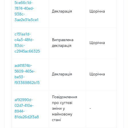
5ce66c1d-
7874-40ed-
Декларація
Щорічна
20
938c-
3ae2e31e3ce1
c151aa1d-
c4a3-48fd-
Виправлена
Щорічна
20
83dc-
декларація
c2945ac66325
ad41874b-
5609-465e-
Декларація
Щорічна
20
be53-
f93369862b15
Повідомлення
af92990d-
про суттєві
02d7-410e-
зміни y
-
20
8944-
майновому
81da26d2f3a8
стані