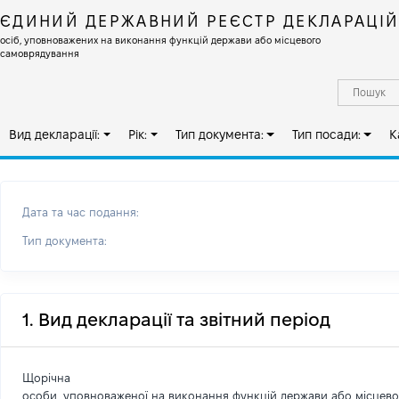
ЄДИНИЙ ДЕРЖАВНИЙ РЕЄСТР ДЕКЛАРАЦІ
осіб, уповноважених на виконання функцій держави або місцевого
самоврядування
Вид декларації:
Рік:
Тип документа:
Тип посади:
К
Дата та час подання:
Тип документа:
1. Вид декларації та звітний період
Щорічна
особи, уповноваженої на виконання функцій держави або місцев