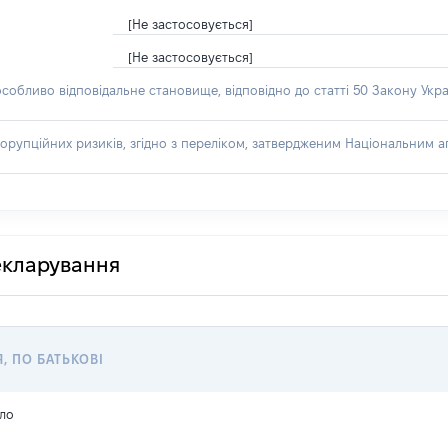
[Не застосовується]
[Не застосовується]
особливо відповідальне становище, відповідно до статті 50 Закону Укра
орупційних ризиків, згідно з переліком, затвердженим Національним аг
декларування
Я, ПО БАТЬКОВІ
ло