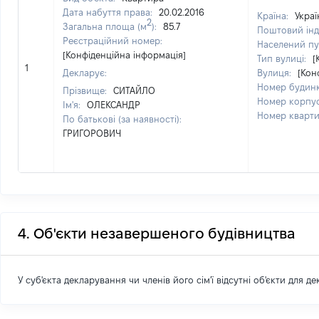
Дата набуття права:
20.02.2016
Країна:
Украї
2
Загальна площа (м
):
85.7
Поштовий інд
Реєстраційний номер:
Населений пу
[Конфіденційна інформація]
Тип вулиці:
[
1
Декларує:
Вулиця:
[Кон
Номер будин
Прізвище:
СИТАЙЛО
Номер корпу
Ім'я:
ОЛЕКСАНДР
Номер кварт
По батькові (за наявності):
ГРИГОРОВИЧ
4. Об'єкти незавершеного будівництва
У суб'єкта декларування чи членів його сім'ї відсутні об'єкти для д