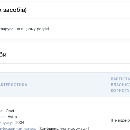
 засобів)
екларування в цьому розділі.
оби
ВАРТІСТЬ
АКТЕРИСТИКА
ВЛАСНІС
КОРИСТУ
а:
Opel
ль:
Astra
[Не відомо
випуску:
2004
тифікаційний номер:
[Конфіденційна інформація]