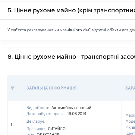
5. Цінне рухоме майно (крім транспортних
У суб'єкта декларування чи членів його сім'ї відсутні об'єкти для д
6. Цінне рухоме майно - транспортні зас
№
ЗАГАЛЬНА ІНФОРМАЦІЯ
ХАР
Вид об'єкта:
Автомобіль легковий
Дата набуття права:
19.06.2013
Марк
Декларує:
Моде
1
Рік 
Прізвище:
СИТАЙЛО
Іден
Ім'я:
ОЛЕКСАНДР