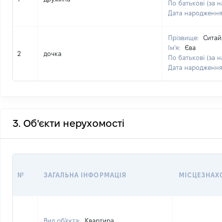
По батькові (за н
Дата народженн
Прізвище:
Ситай
Ім'я:
Єва
2
дочка
По батькові (за н
Дата народженн
3. Об'єкти нерухомості
№
ЗАГАЛЬНА ІНФОРМАЦІЯ
МІСЦЕЗНАХ
Вид об'єкта:
Квартира