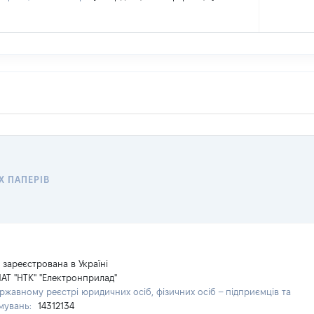
Х ПАПЕРІВ
зареєстрована в Україні
АТ "НТК" "Електронприлад"
ржавному реєстрі юридичних осіб, фізичних осіб – підприємців та
мувань:
14312134