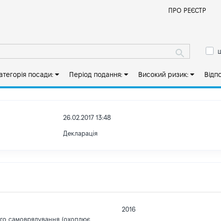
Й
ПРО РЕЄСТР
ш
атегорія посади:
Період подання:
Високий ризик:
Відп
26.02.2017 13:48
Декларація
2016
ого самоврядування (охоплює