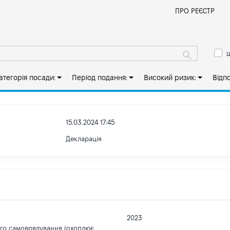
Й
ПРО РЕЄСТР
ш
атегорія посади:
Період подання:
Високий ризик:
Відп
15.03.2024 17:45
Декларація
2023
ого самоврядування (охоплює