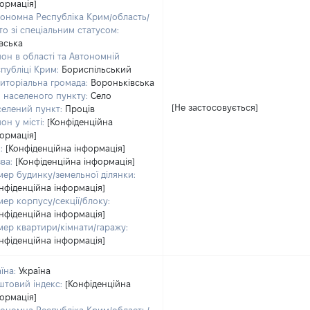
ормація]
ономна Республіка Крим/область/
то зі спеціальним статусом:
вська
он в області та Автономній
публіці Крим:
Бориспільський
иторіальна громада:
Вороньківська
 населеного пункту:
Село
[Не застосовується]
елений пункт:
Проців
он у місті:
[Конфіденційна
ормація]
:
[Конфіденційна інформація]
ва:
[Конфіденційна інформація]
ер будинку/земельної ділянки:
нфіденційна інформація]
ер корпусу/секції/блоку:
нфіденційна інформація]
ер квартири/кімнати/гаражу:
нфіденційна інформація]
їна:
Україна
товий індекс:
[Конфіденційна
ормація]