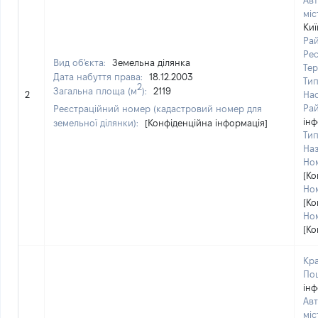
Авт
міс
Киї
Рай
Рес
Вид об'єкта:
Земельна ділянка
Тер
Дата набуття права:
18.12.2003
Тип
2
Загальна площа (м
):
2119
2
Нас
Рай
Реєстраційний номер (кадастровий номер для
інф
земельної ділянки):
[Конфіденційна інформація]
Тип
Наз
Ном
[Ко
Ном
[Ко
Ном
[Ко
Кра
Пош
інф
Авт
міс