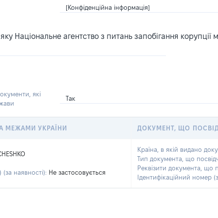
[Конфіденційна інформація]
ку Національне агентство з питань запобігання корупції 
окументи, які
Так
ржави
 ЗА МЕЖАМИ УКРАЇНИ
ДОКУМЕНТ, ЩО ПОСВІ
Країна, в якій видано док
CHESHKO
Тип документа, що посвід
Реквізити документа, що 
 (за наявності):
Не застосовується
Ідентифікаційний номер (з