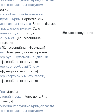
ономна Республіка Крим/область/
то зі спеціальним статусом:
вська
он в області та Автономній
публіці Крим:
Бориспільський
иторіальна громада:
Вороньківська
 населеного пункту:
Село
[Не застосовується]
елений пункт:
Проців
он у місті:
[Конфіденційна
ормація]
:
[Конфіденційна інформація]
ва:
[Конфіденційна інформація]
ер будинку/земельної ділянки:
нфіденційна інформація]
ер корпусу/секції/блоку:
нфіденційна інформація]
ер квартири/кімнати/гаражу:
нфіденційна інформація]
їна:
Україна
товий індекс:
[Конфіденційна
ормація]
ономна Республіка Крим/область/
то зі спеціальним статусом: