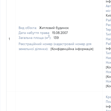
інф
Авт
міс
Киї
Рай
Рес
Вид об'єкта:
Житловий будинок
Тер
Дата набуття права:
15.08.2007
Тип
2
Загальна площа (м
):
139
1
Нас
Рай
Реєстраційний номер (кадастровий номер для
інф
земельної ділянки):
[Конфіденційна інформація]
Тип
Наз
Ном
[Ко
Ном
[Ко
Ном
[Ко
Кра
Пош
інф