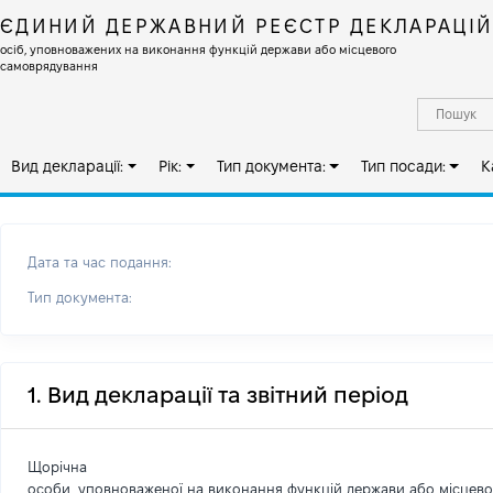
ЄДИНИЙ ДЕРЖАВНИЙ РЕЄСТР ДЕКЛАРАЦІ
осіб, уповноважених на виконання функцій держави або місцевого
самоврядування
Вид декларації:
Рік:
Тип документа:
Тип посади:
К
Дата та час подання:
Тип документа:
1. Вид декларації та звітний період
Щорічна
особи, уповноваженої на виконання функцій держави або місцев