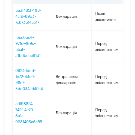
ba3f485f-11f8-
Після
4cf9-89d3-
Декларація
2
звільнення
7c6735145317
f3ec0bc4-
3
971e-469c-
Перед
Декларація
-
b5af-
звільненням
2
a1bdbcbe81d1
0924dddd-
01
1c72-43c0-
Виправлена
Перед
-
96c7-
декларація
звільненням
2
3dd034ad40a4
edf98854-
01
745f-4e70-
Перед
Декларація
-
8a1a-
звільненням
2
0681403a6c55