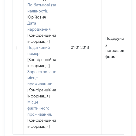
По батькові (за
наявності):
Юрійович
Дата
народження:
[Конфіденційна
Подарунок
інформація]
у
Податковий
01.01.2018
1
негрошовій
номер:
формі
[Конфіденційна
інформація]
Зареєстроване
місце
проживання:
[Конфіденційна
інформація]
Місце
фактичного
проживання:
[Конфіденційна
інформація]