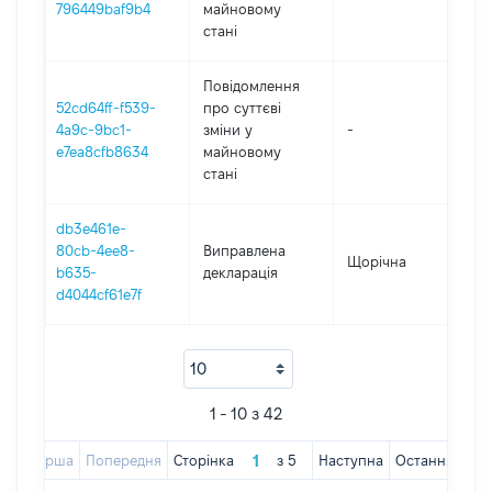
796449baf9b4
майновому
стані
Повідомлення
52cd64ff-f539-
про суттєві
4a9c-9bc1-
зміни y
-
2
e7ea8cfb8634
майновому
стані
db3e461e-
80cb-4ee8-
Виправлена
Щорічна
2
b635-
декларація
d4044cf61e7f
1 - 10 з 42
Перша
Попередня
Сторінка
з
5
Наступна
Остання