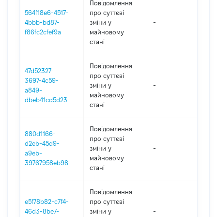
Повідомлення
564f18e6-4517-
про суттєві
4bbb-bd87-
зміни y
-
2
f86fc2cfef9a
майновому
стані
Повідомлення
47d52327-
про суттєві
3697-4c59-
зміни y
-
2
a849-
майновому
dbeb41cd5d23
стані
Повідомлення
880d1166-
про суттєві
d2eb-45d9-
зміни y
-
2
a9eb-
майновому
39767958eb98
стані
Повідомлення
e5f78b82-c7f4-
про суттєві
46d3-8be7-
зміни y
-
2