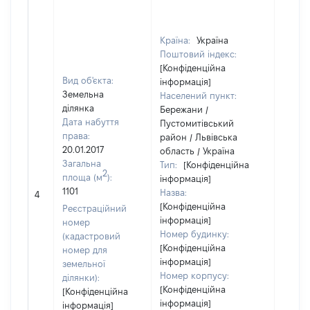
Країна:
Україна
Поштовий індекс:
[Конфіденційна
Вид об'єкта:
інформація]
Земельна
Населений пункт:
ділянка
Бережани /
Дата набуття
Пустомитівський
права:
район / Львівська
20.01.2017
область / Україна
Загальна
Тип:
[Конфіденційна
2
площа (м
):
інформація]
1101
Назва:
29942
4
[Конфіденційна
Реєстраційний
інформація]
номер
Номер будинку:
(кадастровий
[Конфіденційна
номер для
інформація]
земельної
Номер корпусу:
ділянки):
[Конфіденційна
[Конфіденційна
інформація]
інформація]