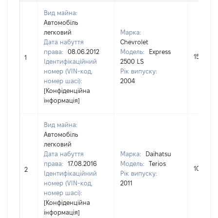
Вид майна:
Автомобіль
легковий
Марка:
Дата набуття
Chevrolet
права:
08.06.2012
Модель:
Express
158000
1
Ідентифікаційний
2500 LS
номер (VIN-код,
Рік випуску:
номер шасі):
2004
[Конфіденційна
інформація]
Вид майна:
Автомобіль
легковий
Дата набуття
Марка:
Daihatsu
права:
17.08.2016
Модель:
Terios
105000
2
Ідентифікаційний
Рік випуску:
номер (VIN-код,
2011
номер шасі):
[Конфіденційна
інформація]