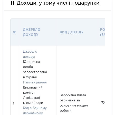
11. Доходи, у тому числі подарунки
ДЖЕРЕЛО
РОЗМІР
№
ВИД ДОХОДУ
ДОХОДУ
(ВАРТІС
Джерело
доходу:
Юридична
особа,
зареєстрована
в Україні
Найменування:
Виконавчий
комітет
Заробітна плата
Львівської
отримана за
міської ради
172930
1
основним місцем
Код в Єдиному
роботи
державному