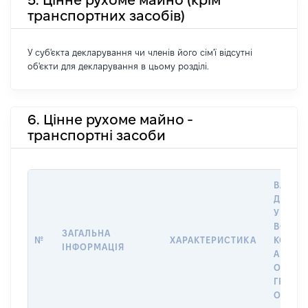
транспортних засобів)
У суб'єкта декларування чи членів його сім'ї відсутні
об'єкти для декларування в цьому розділі.
6. Цінне рухоме майно -
транспортні засоби
ВАРТІС
ДАТУ 
У ВЛАС
ВОЛОД
ЗАГАЛЬНА
№
ХАРАКТЕРИСТИКА
КОРИС
ІНФОРМАЦІЯ
АБО З
ОСТА
ГРОШ
ОЦІНК