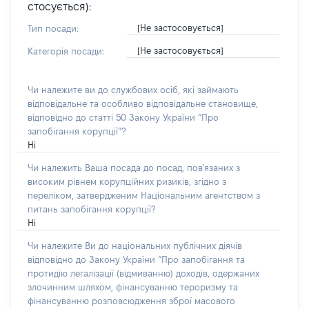
стосується):
[Не застосовується]
Тип посади:
[Не застосовується]
Категорія посади:
Чи належите ви до службових осіб, які займають
відповідальне та особливо відповідальне становище,
відповідно до статті 50 Закону України “Про
запобігання корупції”?
Ні
Чи належить Ваша посада до посад, пов'язаних з
високим рівнем корупційних ризиків, згідно з
переліком, затвердженим Національним агентством з
питань запобігання корупції?
Ні
Чи належите Ви до національних публічних діячів
відповідно до Закону України “Про запобігання та
протидію легалізації (відмиванню) доходів, одержаних
злочинним шляхом, фінансуванню тероризму та
фінансуванню розповсюдження зброї масового