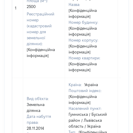
площа (м
):
Назва:
2500
10013
1
[Конфіденційна
Реєстраційний
інформація]
номер
Номер будинку:
(кадастровий
[Конфіденційна
номер для
інформація]
земельної
Номер корпусу:
ділянки):
[Конфіденційна
[Конфіденційна
інформація]
інформація]
Номер квартири:
[Конфіденційна
інформація]
Країна:
Україна
Поштовий індекс:
[Конфіденційна
Вид об'єкта:
інформація]
Земельна
Населений пункт:
ділянка
Гумниська / Буський
Дата набуття
район / Львівська
права:
область / Україна
28.11.2014
Тип:
[Конфіденційна