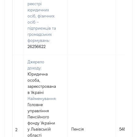
реєстрі
юридичних
осіб, фізичних
осіб –
підприємців та
громадських
формувань:
26256622
Джерело
доходу:
Юридична
особа,
зареєстрована
в Україні
Найменування:
Головне
управління
Пенсійного
фонду України
у Львівській
Пенсія
54813
2
області