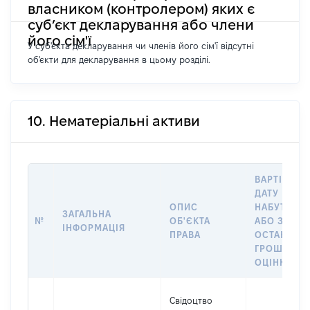
власником (контролером) яких є
суб’єкт декларування або члени
його сім'ї
У суб'єкта декларування чи членів його сім'ї відсутні
об'єкти для декларування в цьому розділі.
10. Нематеріальні активи
ВАРТІСТЬ 
ДАТУ
ОПИС
НАБУТТЯ
ЗАГАЛЬНА
№
ОБ'ЄКТА
АБО ЗА
ІНФОРМАЦІЯ
ПРАВА
ОСТАННЬ
ГРОШОВО
ОЦІНКОЮ
Свідоцтво