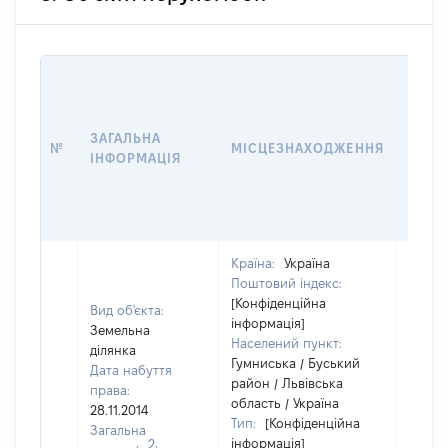
ВАРТ
ДАТУ
НАБУ
ЗАГАЛЬНА
ПРАВ
№
МІСЦЕЗНАХОДЖЕННЯ
ІНФОРМАЦІЯ
ЗА
ОСТ
ГРО
ОЦІ
Країна:
Україна
Поштовий індекс:
[Конфіденційна
Вид об'єкта:
інформація]
Земельна
Населений пункт:
ділянка
Гумниська / Буський
Дата набуття
район / Львівська
права:
область / Україна
28.11.2014
Тип:
[Конфіденційна
Загальна
інформація]
2