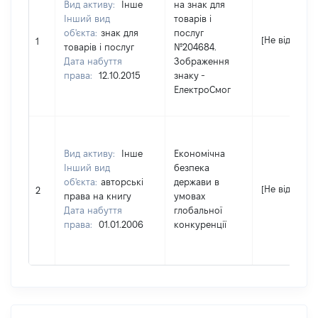
Вид активу:
Інше
на знак для
Інший вид
товарів і
об'єкта:
знак для
послуг
[Не відомо]
1
товарів і послуг
№204684.
Дата набуття
Зображення
права:
12.10.2015
знаку -
ЕлектроСмог
Вид активу:
Інше
Економічна
Інший вид
безпека
об'єкта:
авторські
держави в
[Не відомо]
2
права на книгу
умовах
Дата набуття
глобальної
права:
01.01.2006
конкуренції