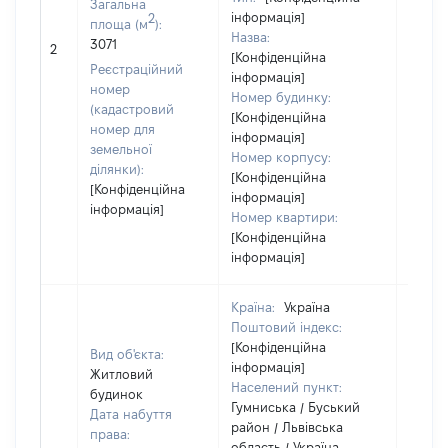
Загальна
інформація]
2
площа (м
):
Назва:
3071
8777
2
[Конфіденційна
Реєстраційний
інформація]
номер
Номер будинку:
(кадастровий
[Конфіденційна
номер для
інформація]
земельної
Номер корпусу:
ділянки):
[Конфіденційна
[Конфіденційна
інформація]
інформація]
Номер квартири:
[Конфіденційна
інформація]
Країна:
Україна
Поштовий індекс:
[Конфіденційна
Вид об'єкта:
інформація]
Житловий
Населений пункт:
будинок
Гумниська / Буський
Дата набуття
район / Львівська
права:
область / Україна