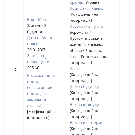
Країна:
Україна
Поштовий індекс:
[Конфіденційна
Вид об'єкта:
інформація]
Житловий
Населений пункт:
будинок
Бережани /
Дата набуття
Пустомитівський
права:
район / Львівська
20.01.2017
область / Україна
Загальна
Тип:
[Конфіденційна
2
площа (м
):
інформація]
295,60
Назва:
70000
5
[Конфіденційна
Реєстраційний
інформація]
номер
Номер будинку:
(кадастровий
[Конфіденційна
номер для
інформація]
земельної
Номер корпусу:
ділянки):
[Конфіденційна
[Конфіденційна
інформація]
інформація]
Номер квартири:
[Конфіденційна
інформація]