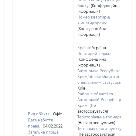
блоку:
[Конфіденційна
інформація]
Номер квартири/
кімнати/гаражу:
[Конфіденційна
інформація]
Країна:
Україна
Поштовий індекс:
[Конфіденційна
інформація]
Автономна Республіка
Крим/область/місто зі
спеціальним статусом:
Київ
Район в області та
Автономній Республіці
Крим:
[Не
застосовується]
Вид об'єкта:
Офіс
Територіальна громада:
Дата набуття
[Не застосовується]
права:
04.02.2022
24
Тип населеного пункту:
Загальна площа
Ти
[Не застосовується]