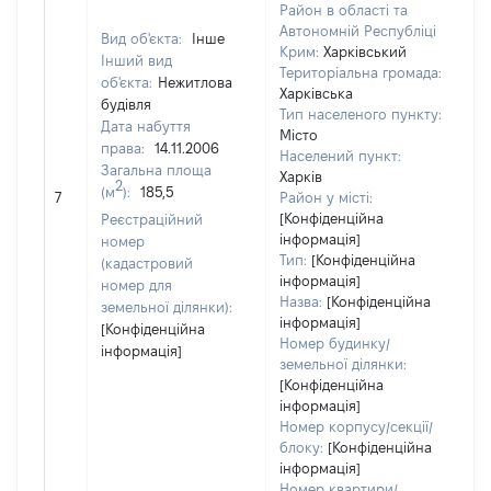
Район в області та
Автономній Республіці
Вид об'єкта:
Інше
Крим:
Харківський
Інший вид
Територіальна громада:
об'єкта:
Нежитлова
Харківська
будівля
Тип населеного пункту:
13
Дата набуття
Місто
Ти
права:
14.11.2006
Населений пункт:
ва
Загальна площа
Харків
об
2
(м
):
185,5
7
Район у місті:
ва
[Конфіденційна
Реєстраційний
да
інформація]
номер
на
Тип:
[Конфіденційна
(кадастровий
пр
інформація]
номер для
Назва:
[Конфіденційна
земельної ділянки):
інформація]
[Конфіденційна
Номер будинку/
інформація]
земельної ділянки:
[Конфіденційна
інформація]
Номер корпусу/секції/
блоку:
[Конфіденційна
інформація]
Номер квартири/