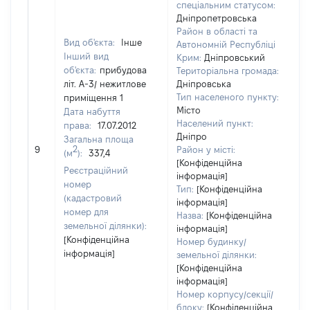
спеціальним статусом:
Дніпропетровська
Район в області та
Вид об'єкта:
Інше
Автономній Республіці
Інший вид
Крим:
Дніпровський
об'єкта:
прибудова
Територіальна громада:
літ. А-3/ нежитлове
Дніпровська
Тип населеного пункту:
приміщення 1
31
Місто
Дата набуття
Ти
Населений пункт:
права:
17.07.2012
ва
Дніпро
Загальна площа
об
2
9
Район у місті:
(м
):
337,4
ва
[Конфіденційна
да
Реєстраційний
інформація]
на
номер
Тип:
[Конфіденційна
пр
(кадастровий
інформація]
номер для
Назва:
[Конфіденційна
земельної ділянки):
інформація]
[Конфіденційна
Номер будинку/
інформація]
земельної ділянки:
[Конфіденційна
інформація]
Номер корпусу/секції/
блоку:
[Конфіденційна