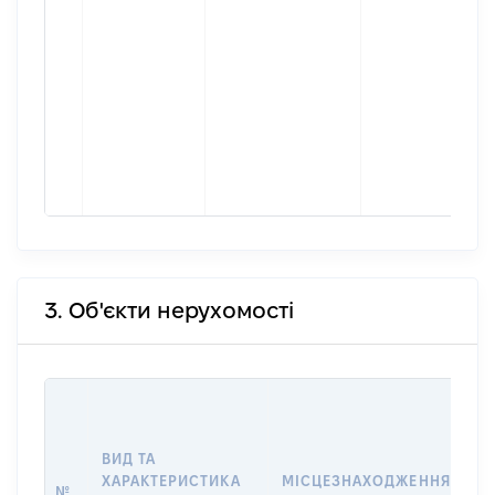
3. Об'єкти нерухомості
В
Д
Н
ВИД ТА
П
ХАРАКТЕРИСТИКА
МІСЦЕЗНАХОДЖЕННЯ
№
З