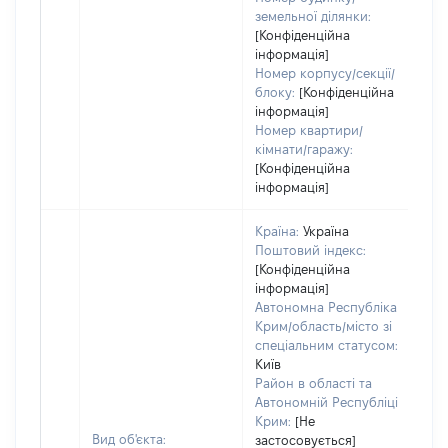
земельної ділянки:
[Конфіденційна
інформація]
Номер корпусу/секції/
блоку:
[Конфіденційна
інформація]
Номер квартири/
кімнати/гаражу:
[Конфіденційна
інформація]
Країна:
Україна
Поштовий індекс:
[Конфіденційна
інформація]
Автономна Республіка
Крим/область/місто зі
спеціальним статусом:
Київ
Район в області та
Автономній Республіці
Крим:
[Не
Вид об'єкта:
застосовується]