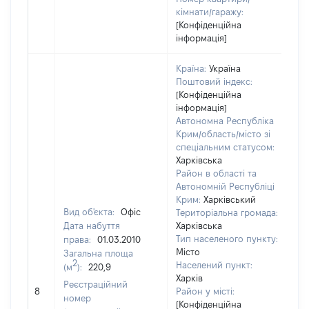
кімнати/гаражу:
[Конфіденційна
інформація]
Країна:
Україна
Поштовий індекс:
[Конфіденційна
інформація]
Автономна Республіка
Крим/область/місто зі
спеціальним статусом:
Харківська
Район в області та
Автономній Республіці
Крим:
Харківський
Вид об'єкта:
Офіс
Територіальна громада:
Дата набуття
Харківська
Тип населеного пункту:
права:
01.03.2010
3
Місто
Загальна площа
Ти
2
Населений пункт:
(м
):
220,9
ва
Харків
об
Реєстраційний
8
Район у місті:
ва
номер
[Конфіденційна