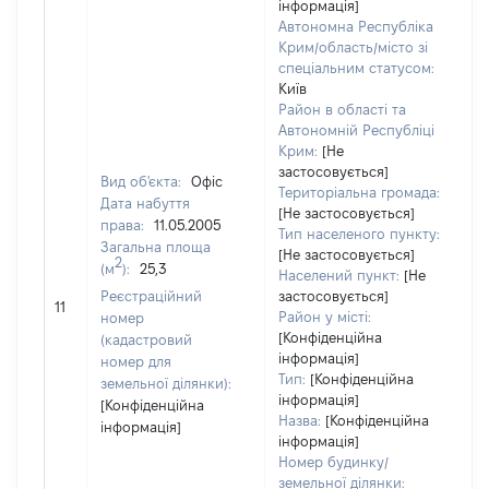
інформація]
Автономна Республіка
Крим/область/місто зі
спеціальним статусом:
Київ
Район в області та
Автономній Республіці
Крим:
[Не
застосовується]
Вид об'єкта:
Офіс
Територіальна громада:
Дата набуття
[Не застосовується]
права:
11.05.2005
24
Тип населеного пункту:
Загальна площа
Ти
[Не застосовується]
2
(м
):
25,3
ва
Населений пункт:
[Не
об
Реєстраційний
застосовується]
11
ва
Район у місті:
номер
да
[Конфіденційна
(кадастровий
інформація]
на
номер для
Тип:
[Конфіденційна
пр
земельної ділянки):
інформація]
[Конфіденційна
Назва:
[Конфіденційна
інформація]
інформація]
Номер будинку/
земельної ділянки: