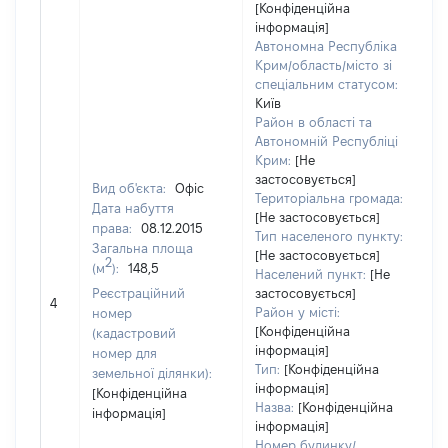
[Конфіденційна
інформація]
Автономна Республіка
Крим/область/місто зі
спеціальним статусом:
Київ
Район в області та
Автономній Республіці
Крим:
[Не
застосовується]
Вид об'єкта:
Офіс
Територіальна громада:
Дата набуття
[Не застосовується]
права:
08.12.2015
2
Тип населеного пункту:
Загальна площа
Ти
[Не застосовується]
2
(м
):
148,5
ва
Населений пункт:
[Не
об
Реєстраційний
застосовується]
4
ва
Район у місті:
номер
да
[Конфіденційна
(кадастровий
інформація]
на
номер для
Тип:
[Конфіденційна
пр
земельної ділянки):
інформація]
[Конфіденційна
Назва:
[Конфіденційна
інформація]
інформація]
Номер будинку/