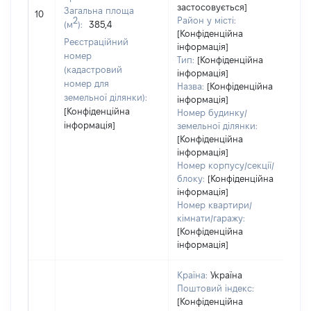
об
застосовується]
Загальна площа
10
ва
2
Район у місті:
(м
):
385,4
да
[Конфіденційна
Реєстраційний
інформація]
на
номер
Тип:
[Конфіденційна
пр
(кадастровий
інформація]
номер для
Назва:
[Конфіденційна
земельної ділянки):
інформація]
[Конфіденційна
Номер будинку/
інформація]
земельної ділянки:
[Конфіденційна
інформація]
Номер корпусу/секції/
блоку:
[Конфіденційна
інформація]
Номер квартири/
кімнати/гаражу:
[Конфіденційна
інформація]
Країна:
Україна
Поштовий індекс:
[Конфіденційна