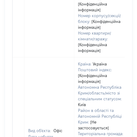
[Конфіденційна
інформація]
Номер корпусу/секції/
блоку:
[Конфіденційна
інформація]
Номер квартири/
кімнати/гаражу:
[Конфіденційна
інформація]
Країна:
Україна
Поштовий індекс:
[Конфіденційна
інформація]
Автономна Республіка
Крим/область/місто зі
спеціальним статусом:
Київ
Район в області та
Автономній Республіці
Крим:
[Не
застосовується]
Вид об'єкта:
Офіс
Територіальна громада:
Дата набуття