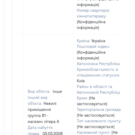
інформація]
Номер квартири/
кімнати/гаражу:
[Конфіденційна
інформація]
Країна:
Україна
Поштовий індекс:
[Конфіденційна
інформація]
Автономна Республіка
Крим/область/місто зі
спеціальним статусом:
Київ
Район в області та
Вид об'єкта:
Інше
Автономній Республіці
Інший вид
Крим:
[Не
об'єкта:
Нежилі
застосовується]
приміщення
Територіальна громада:
[Не застосовується]
группа 81 -
12
Тип населеного пункту:
магазин літера А
Ти
[Не застосовується]
Дата набуття
ва
Населений пункт:
[Не
права:
05.05.2008