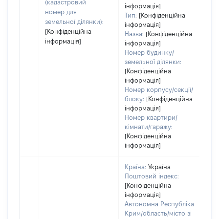
да
(кадастровий
інформація]
на
номер для
Тип:
[Конфіденційна
пр
земельної ділянки):
інформація]
[Конфіденційна
Назва:
[Конфіденційна
інформація]
інформація]
Номер будинку/
земельної ділянки:
[Конфіденційна
інформація]
Номер корпусу/секції/
блоку:
[Конфіденційна
інформація]
Номер квартири/
кімнати/гаражу:
[Конфіденційна
інформація]
Країна:
Україна
Поштовий індекс:
[Конфіденційна
інформація]
Автономна Республіка
Крим/область/місто зі