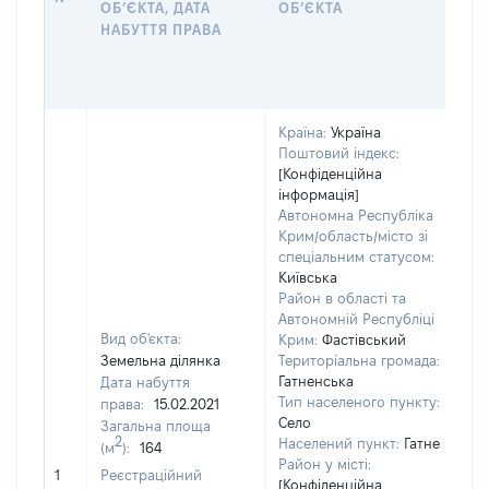
ОБʼЄКТА, ДАТА
ОБʼЄКТА
О
НАБУТТЯ ПРАВА
Г
О
Г
Країна:
Україна
Поштовий індекс:
[Конфіденційна
інформація]
Автономна Республіка
Крим/область/місто зі
спеціальним статусом:
Київська
Район в області та
Автономній Республіці
Вид об'єкта:
Крим:
Фастівський
Земельна ділянка
Територіальна громада:
Гатненська
Дата набуття
4
Тип населеного пункту:
права:
15.02.2021
Ти
Село
Загальна площа
ва
2
Населений пункт:
Гатне
(м
):
164
об
Район у місті:
1
Реєстраційний
ва
[Конфіденційна