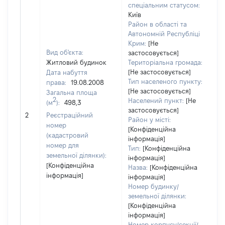
спеціальним статусом:
Київ
Район в області та
Автономній Республіці
Крим:
[Не
Вид об'єкта:
застосовується]
Житловий будинок
Територіальна громада:
[Не застосовується]
Дата набуття
24
Тип населеного пункту:
права:
19.08.2008
Ти
[Не застосовується]
Загальна площа
ва
2
Населений пункт:
[Не
(м
):
498,3
об
застосовується]
2
Реєстраційний
ва
Район у місті:
номер
да
[Конфіденційна
(кадастровий
інформація]
на
номер для
Тип:
[Конфіденційна
пр
земельної ділянки):
інформація]
[Конфіденційна
Назва:
[Конфіденційна
інформація]
інформація]
Номер будинку/
земельної ділянки:
[Конфіденційна
інформація]
Номер корпусу/секції/