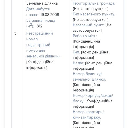
Земельна ділянка
Територіальна громада:
[Не застосовується]
Дата набуття
21
Тип населеного пункту:
права:
19.08.2008
Ти
[Не застосовується]
Загальна площа
ва
2
Населений пункт:
[Не
(м
):
812
об
застосовується]
5
Реєстраційний
ва
Район у місті:
номер
да
[Конфіденційна
(кадастровий
інформація]
на
номер для
Тип:
[Конфіденційна
пр
земельної ділянки):
інформація]
[Конфіденційна
Назва:
[Конфіденційна
інформація]
інформація]
Номер будинку/
земельної ділянки:
[Конфіденційна
інформація]
Номер корпусу/секції/
блоку:
[Конфіденційна
інформація]
Номер квартири/
кімнати/гаражу:
[Конфіденційна