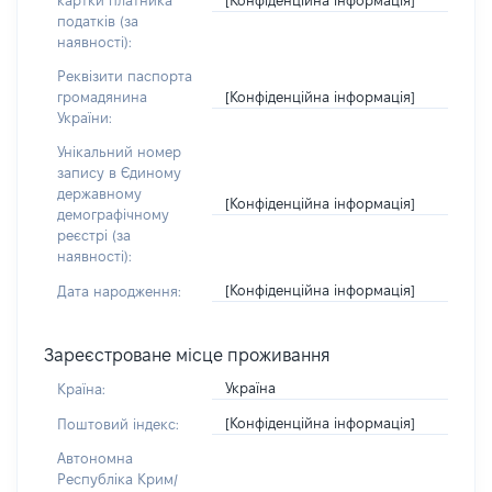
картки платника
податків (за
наявності):
Реквізити паспорта
[Конфіденційна інформація]
громадянина
України:
Унікальний номер
запису в Єдиному
державному
[Конфіденційна інформація]
демографічному
реєстрі (за
наявності):
[Конфіденційна інформація]
Дата народження:
Зареєстроване місце проживання
Україна
Країна:
[Конфіденційна інформація]
Поштовий індекс:
Автономна
Республіка Крим/