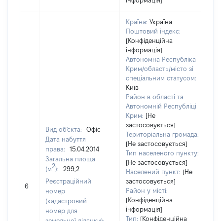
інформація]
Країна:
Україна
Поштовий індекс:
[Конфіденційна
інформація]
Автономна Республіка
Крим/область/місто зі
спеціальним статусом:
Київ
Район в області та
Автономній Республіці
Крим:
[Не
застосовується]
Вид об'єкта:
Офіс
Територіальна громада:
Дата набуття
[Не застосовується]
права:
15.04.2014
3
Тип населеного пункту:
Загальна площа
Ти
[Не застосовується]
2
(м
):
299,2
ва
Населений пункт:
[Не
об
Реєстраційний
застосовується]
6
ва
Район у місті:
номер
да
[Конфіденційна
(кадастровий
інформація]
на
номер для
Тип:
[Конфіденційна
пр
земельної ділянки):