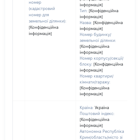
номер
о
інформація]
(кадастровий
Тип:
[Конфіденційна
г
номер для
інформація]
оц
земельної ділянки):
Назва:
[Конфіденційна
[Конфіденційна
інформація]
інформація]
Номер будинку/
земельної ділянки:
[Конфіденційна
інформація]
Номер корпусу/секції/
блоку:
[Конфіденційна
інформація]
Номер квартири/
кімнати/гаражу:
[Конфіденційна
інформація]
Країна:
Україна
Поштовий індекс:
[Конфіденційна
інформація]
Автономна Республіка
Крим/область/місто зі