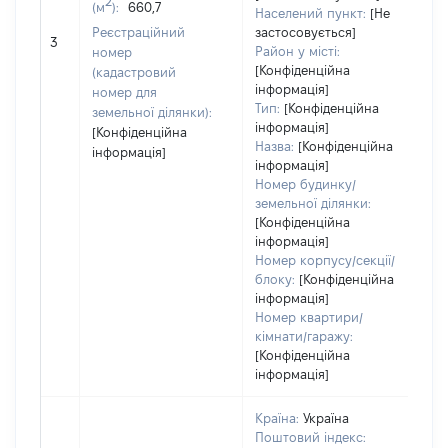
2
(м
):
660,7
ва
Населений пункт:
[Не
об
Реєстраційний
застосовується]
3
ва
Район у місті:
номер
о
[Конфіденційна
(кадастровий
інформація]
г
номер для
Тип:
[Конфіденційна
оц
земельної ділянки):
інформація]
[Конфіденційна
Назва:
[Конфіденційна
інформація]
інформація]
Номер будинку/
земельної ділянки:
[Конфіденційна
інформація]
Номер корпусу/секції/
блоку:
[Конфіденційна
інформація]
Номер квартири/
кімнати/гаражу:
[Конфіденційна
інформація]
Країна:
Україна
Поштовий індекс: