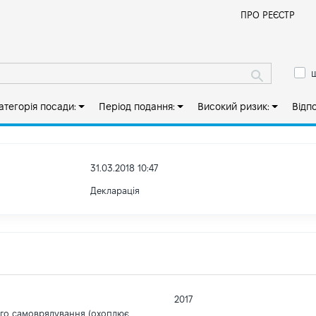
Й
ПРО РЕЄСТР
ш
атегорія посади:
Період подання:
Високий ризик:
Відп
31.03.2018 10:47
Декларація
2017
ого самоврядування (охоплює