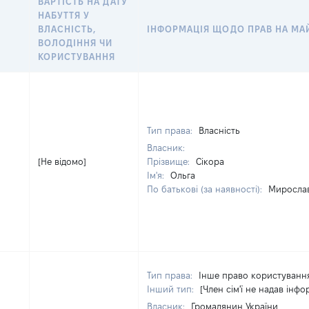
ВАРТІСТЬ НА ДАТУ
НАБУТТЯ У
ВЛАСНІСТЬ,
ІНФОРМАЦІЯ ЩОДО ПРАВ НА МА
ВОЛОДІННЯ ЧИ
КОРИСТУВАННЯ
Тип права:
Власність
Власник:
[Не відомо]
Прізвище:
Сікора
Ім'я:
Ольга
По батькові (за наявності):
Мирослав
Тип права:
Інше право користуванн
Інший тип:
[Член сім'ї не надав інфо
Власник:
Громадянин України