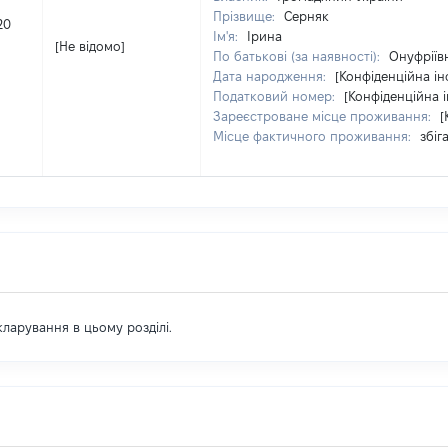
Прізвище:
Серняк
20
Ім'я:
Ірина
[Не відомо]
По батькові (за наявності):
Онуфріїв
Дата народження:
[Конфіденційна і
Податковий номер:
[Конфіденційна 
Зареєстроване місце проживання:
[
Місце фактичного проживання:
збіг
екларування в цьому розділі.