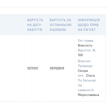
ВАРТІСТЬ
ВАРТІСТЬ ЗА
ІНФОРМАЦІЯ
НА ДАТУ
ОСТАННЬОЮ
ЩОДО ПРАВ
НАБУТТЯ
ОЦІНКОЮ
НА ОБ'ЄКТ
Тип права:
Власність
Відсоток, %:
100
Власник:
Прізвище:
537000
38742809
Сікора
Ім'я:
Ольга
По батькові
(за
наявності):
Мирославівна