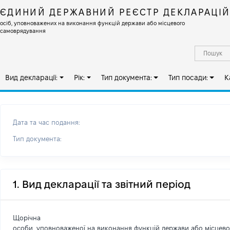
ЄДИНИЙ ДЕРЖАВНИЙ РЕЄСТР ДЕКЛАРАЦІ
осіб, уповноважених на виконання функцій держави або місцевого
самоврядування
Вид декларації:
Рік:
Тип документа:
Тип посади:
К
Дата та час подання:
Тип документа:
1. Вид декларації та звітний період
Щорічна
особи, уповноваженої на виконання функцій держави або місцев