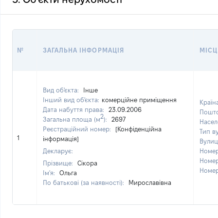
№
ЗАГАЛЬНА ІНФОРМАЦІЯ
МІС
Вид об'єкта:
Інше
Інший вид об'єкта:
комерційне приміщення
Країн
Дата набуття права:
23.09.2006
Пошто
2
Загальна площа (м
):
2697
Насел
Реєстраційний номер:
[Конфіденційна
Тип в
1
інформація]
Вулиц
Декларує:
Номер
Номер
Прізвище:
Сікора
Номер
Ім'я:
Ольга
По батькові (за наявності):
Мирославівна