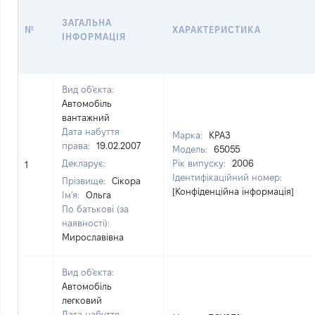
ЗАГАЛЬНА
№
ХАРАКТЕРИСТИКА
ІНФОРМАЦІЯ
Вид об'єкта:
Автомобіль
вантажний
Дата набуття
Марка:
КРАЗ
права:
19.02.2007
Модель:
65055
Декларує:
Рік випуску:
2006
1
Ідентифікаційний номер:
Прізвище:
Сікора
[Конфіденційна інформація]
Ім'я:
Ольга
По батькові (за
наявності):
Мирославівна
Вид об'єкта:
Автомобіль
легковий
Дата набуття