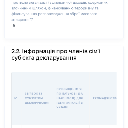
протидію легалізації (відмиванню) доходів, одержаних
злочинним шляхом, фінансуванню тероризму та
фінансуванню розповсюдження зброї масового
знищення”?
Ні
2.2. Інформація про членів сім'ї
суб'єкта декларування
П
І
Б
ПРІЗВИЩЕ, ІМʼЯ,
І
ЗВʼЯЗОК ІЗ
ПО БАТЬКОВІ (ЗА
№
СУБʼЄКТОМ
НАЯВНОСТІ) ДЛЯ
ГРОМАДЯНСТВО
У
ДЕКЛАРУВАННЯ
ІДЕНТИФІКАЦІЇ В
Д
УКРАЇНІ