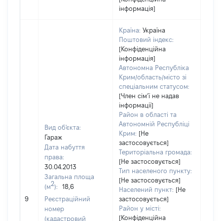
інформація]
Країна:
Україна
Поштовий індекс:
[Конфіденційна
інформація]
Автономна Республіка
Крим/область/місто зі
спеціальним статусом:
[Член сімʼї не надав
інформації]
Район в області та
Автономній Республіці
Вид об'єкта:
Крим:
[Не
Гараж
застосовується]
Дата набуття
Територіальна громада:
права:
[Не застосовується]
30.04.2013
Тип населеного пункту:
Загальна площа
320
[Не застосовується]
2
(м
):
18,6
Тип 
Населений пункт:
[Не
обʼє
9
Реєстраційний
застосовується]
варт
Район у місті:
номер
[Конфіденційна
набу
(кадастровий