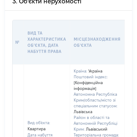
3. Об'єкти нерухомості
ВАР
ВИД ТА
ДАТ
ХАРАКТЕРИСТИКА
МІСЦЕЗНАХОДЖЕННЯ
ПРА
№
ОБʼЄКТА, ДАТА
ОБʼЄКТА
ОС
НАБУТТЯ ПРАВА
ГР
ОЦІ
Країна:
Україна
Поштовий індекс:
[Конфіденційна
інформація]
Автономна Республіка
Крим/область/місто зі
спеціальним статусом:
Львівська
Район в області та
Вид об'єкта:
Автономній Республіці
Квартира
Крим:
Львівський
Дата набуття
Територіальна громада: