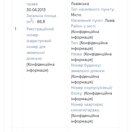
Львівська
права:
Тип населеного пункту:
30.04.2013
Місто
Загальна площа
480
2
Населений пункт:
Львів
(м
):
66,8
Тип 
Район у місті:
обʼє
1
Реєстраційний
[Конфіденційна
варт
номер
інформація]
набу
(кадастровий
Тип:
[Конфіденційна
номер для
інформація]
земельної
Назва:
[Конфіденційна
ділянки):
інформація]
[Конфіденційна
Номер будинку/
інформація]
земельної ділянки:
[Конфіденційна
інформація]
Номер корпусу/секції/
блоку:
[Конфіденційна
інформація]
Номер квартири/
кімнати/гаражу:
[Конфіденційна
інформація]