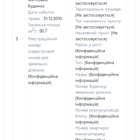
застосовується]
будинок
Територіальна громада:
Дата набуття
[Не застосовується]
права:
31.12.2010
Тип населеного пункту:
Загальна площа
4437
[Не застосовується]
2
(м
):
50.7
Тип 
Населений пункт:
[Не
обʼє
3
Реєстраційний
застосовується]
варт
Район у місті:
номер
[Конфіденційна
набу
(кадастровий
інформація]
номер для
Тип:
[Конфіденційна
земельної
інформація]
ділянки):
Назва:
[Конфіденційна
[Конфіденційна
інформація]
інформація]
Номер будинку/
земельної ділянки:
[Конфіденційна
інформація]
Номер корпусу/секції/
блоку:
[Конфіденційна
інформація]
Номер квартири/
кімнати/гаражу:
[Конфіденційна