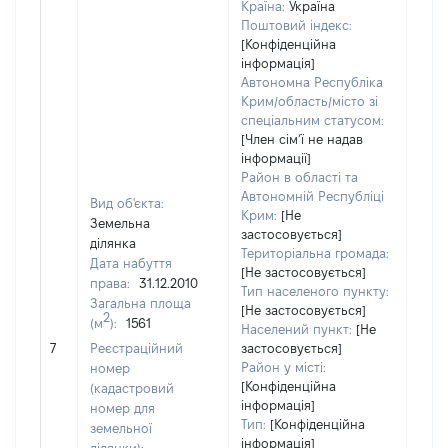
Країна:
Україна
Поштовий індекс:
[Конфіденційна
інформація]
Автономна Республіка
Крим/область/місто зі
спеціальним статусом:
[Член сімʼї не надав
інформації]
Район в області та
Автономній Республіці
Вид об'єкта:
Крим:
[Не
Земельна
застосовується]
ділянка
Територіальна громада:
Дата набуття
[Не застосовується]
права:
31.12.2010
Тип населеного пункту:
Загальна площа
[Не застосовується]
2
(м
):
1561
Населений пункт:
[Не
[Не
7
Реєстраційний
застосовується]
заст
Район у місті:
номер
[Конфіденційна
(кадастровий
інформація]
номер для
Тип:
[Конфіденційна
земельної
інформація]