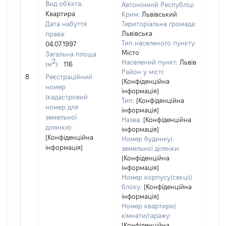
Вид об'єкта:
Автономній Республіці
Квартира
Крим:
Львівський
Дата набуття
Територіальна громада:
Львівська
права:
Тип населеного пункту:
04.07.1997
Місто
Загальна площа
2
Населений пункт:
Львів
(м
):
116
[Не
Район у місті:
8
Реєстраційний
заст
[Конфіденційна
номер
інформація]
(кадастровий
Тип:
[Конфіденційна
номер для
інформація]
земельної
Назва:
[Конфіденційна
ділянки):
інформація]
[Конфіденційна
Номер будинку/
інформація]
земельної ділянки:
[Конфіденційна
інформація]
Номер корпусу/секції/
блоку:
[Конфіденційна
інформація]
Номер квартири/
кімнати/гаражу:
[Конфіденційна