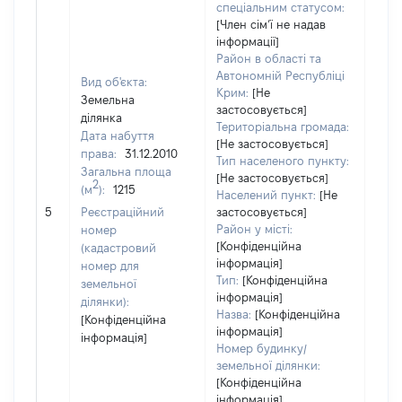
спеціальним статусом:
[Член сімʼї не надав
інформації]
Район в області та
Автономній Республіці
Вид об'єкта:
Крим:
[Не
Земельна
застосовується]
ділянка
Територіальна громада:
Дата набуття
[Не застосовується]
права:
31.12.2010
Тип населеного пункту:
Загальна площа
[Не застосовується]
2
(м
):
1215
Населений пункт:
[Не
[Не
5
Реєстраційний
застосовується]
заст
Район у місті:
номер
[Конфіденційна
(кадастровий
інформація]
номер для
Тип:
[Конфіденційна
земельної
інформація]
ділянки):
Назва:
[Конфіденційна
[Конфіденційна
інформація]
інформація]
Номер будинку/
земельної ділянки:
[Конфіденційна
інформація]