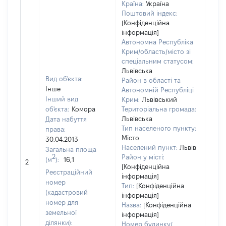
Країна:
Україна
Поштовий індекс:
[Конфіденційна
інформація]
Автономна Республіка
Крим/область/місто зі
спеціальним статусом:
Львівська
Вид об'єкта:
Район в області та
Інше
Автономній Республіці
Інший вид
Крим:
Львівський
об'єкта:
Комора
Територіальна громада:
Львівська
Дата набуття
Тип населеного пункту:
права:
Місто
30.04.2013
Населений пункт:
Львів
Загальна площа
[Не
2
Район у місті:
(м
):
16,1
2
заст
[Конфіденційна
Реєстраційний
інформація]
номер
Тип:
[Конфіденційна
(кадастровий
інформація]
номер для
Назва:
[Конфіденційна
земельної
інформація]
ділянки):
Номер будинку/