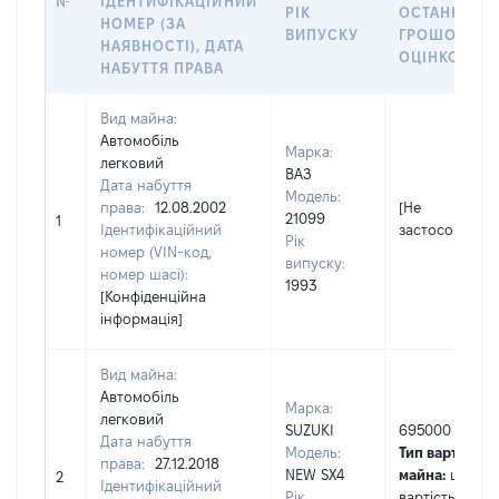
№
ІДЕНТИФІКАЦІЙНИЙ
РІК
ОСТАННЬО
НОМЕР (ЗА
ВИПУСКУ
ГРОШОВОЮ
НАЯВНОСТІ), ДАТА
ОЦІНКОЮ, Г
НАБУТТЯ ПРАВА
Вид майна:
Автомобіль
Марка:
легковий
ВАЗ
Дата набуття
Модель:
права:
12.08.2002
[Не
21099
1
Ідентифікаційний
застосовуєтьс
Рік
номер (VIN-код,
випуску:
номер шасі):
1993
[Конфіденційна
інформація]
Вид майна:
Автомобіль
Марка:
легковий
SUZUKI
695000
Дата набуття
Модель:
Тип вартості
права:
27.12.2018
NEW SX4
майна:
це
2
Ідентифікаційний
Рік
вартість на да