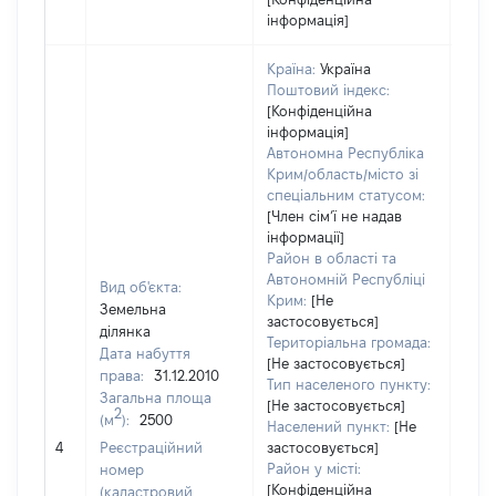
інформація]
Країна:
Україна
Поштовий індекс:
[Конфіденційна
інформація]
Автономна Республіка
Крим/область/місто зі
спеціальним статусом:
[Член сімʼї не надав
інформації]
Район в області та
Автономній Республіці
Вид об'єкта:
Крим:
[Не
Земельна
застосовується]
ділянка
Територіальна громада:
Дата набуття
[Не застосовується]
права:
31.12.2010
Тип населеного пункту:
Загальна площа
100
[Не застосовується]
2
(м
):
2500
Тип 
Населений пункт:
[Не
обʼє
4
Реєстраційний
застосовується]
варт
Район у місті:
номер
[Конфіденційна
набу
(кадастровий