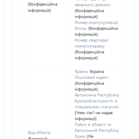
[Конфіденційна
земельної ділянки:
інформація]
[Конфіденційна
інформація]
Номер корпусу/секції/
блоку:
[Конфіденційна
інформація]
Номер квартири/
кімнати/гаражу:
[Конфіденційна
інформація]
Країна:
Україна
Поштовий індекс:
[Конфіденційна
інформація]
Автономна Республіка
Крим/область/місто зі
спеціальним статусом:
[Член сімʼї не надав
інформації]
Район в області та
Автономній Республіці
Вид об'єкта:
Крим:
[Не
Житловий