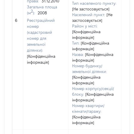
права:
31.12.2010
Тип населеного пункту:
Загальна площа
[Не застосовується]
2
(м
):
2008
Населений пункт:
[Не
[Не
6
Реєстраційний
застосовується]
заст
Район у місті:
номер
[Конфіденційна
(кадастровий
інформація]
номер для
Тип:
[Конфіденційна
земельної
інформація]
ділянки):
Назва:
[Конфіденційна
[Конфіденційна
інформація]
інформація]
Номер будинку/
земельної ділянки:
[Конфіденційна
інформація]
Номер корпусу/секції/
блоку:
[Конфіденційна
інформація]
Номер квартири/
кімнати/гаражу:
[Конфіденційна
інформація]