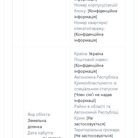
Номер корпусу/секції/
блоку:
[Конфіденційна
інформація]
Номер квартири/
кімнати/гаражу:
[Конфіденційна
інформація]
Країна:
Україна
Поштовий індекс:
[Конфіденційна
інформація]
Автономна Республіка
Крим/область/місто зі
спеціальним статусом:
[Член сімʼї не надав
інформації]
Район в області та
Автономній Республіці
Вид об'єкта:
Крим:
[Не
Земельна
застосовується]
ділянка
Територіальна громада:
Дата набуття
[Не застосовується]