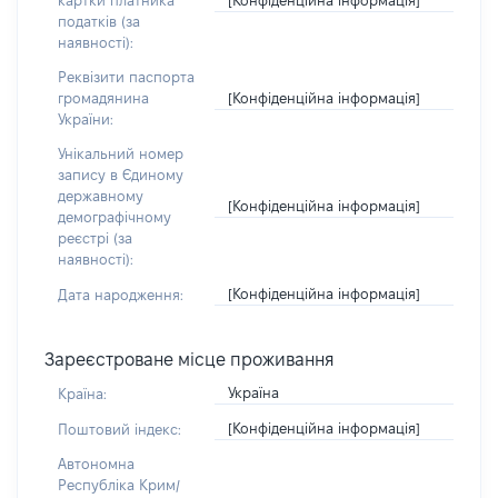
картки платника
податків (за
наявності):
Реквізити паспорта
[Конфіденційна інформація]
громадянина
України:
Унікальний номер
запису в Єдиному
державному
[Конфіденційна інформація]
демографічному
реєстрі (за
наявності):
[Конфіденційна інформація]
Дата народження:
Зареєстроване місце проживання
Україна
Країна:
[Конфіденційна інформація]
Поштовий індекс:
Автономна
Республіка Крим/