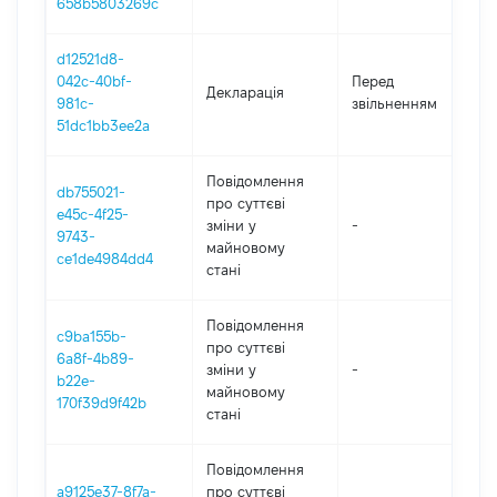
658b5803269c
d12521d8-
0
042c-40bf-
Перед
Декларація
-
981c-
звільненням
0
51dc1bb3ee2a
Повідомлення
db755021-
про суттєві
e45c-4f25-
зміни y
-
2
9743-
майновому
ce1de4984dd4
стані
Повідомлення
c9ba155b-
про суттєві
6a8f-4b89-
зміни y
-
2
b22e-
майновому
170f39d9f42b
стані
Повідомлення
a9125e37-8f7a-
про суттєві