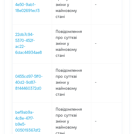
4e50-9ab1-
зміни y
-
2
18e02691ecf3
майновому
стані
Повідомлення
22db7c94-
про суттєві
5370-452f-
зміни y
-
2
ac22-
майновому
6dac44934ae8
стані
Повідомлення
0455cd97-5ff0-
про суттєві
40d2-9d87-
зміни y
-
2
8144460372d0
майновому
стані
Повідомлення
bef9ab9a-
про суттєві
4c8e-47f7-
зміни y
-
2
b9e5-
майновому
005019367df2
стані