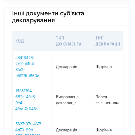
Інші документи суб'єкта
декларування
ТИП
ТИП
КОД
П
ДОКУМЕНТА
ДЕКЛАРАЦІЇ
a8416326-
270f-43b4-
Декларація
Щорічна
2
8fa2-
b5f27ffb860a
13531794-
0
682e-45e3-
Виправлена
Перед
-
9c41-
декларація
звільненням
0
4fba17e1145a
5827c07a-467f-
4d70-99d1-
Декларація
Щорічна
2