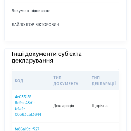
Документ підписано:
ЛАЙЛО ІГОР ВІКТОРОВИЧ
Інші документи суб'єкта
декларування
ТИП
ТИП
КОД
ПЕ
ДОКУМЕНТА
ДЕКЛАРАЦІЇ
4e03315f-
9e9a-48d1-
Декларація
Щорічна
202
b4a4-
00363cbf3644
fe86a19c-f727-