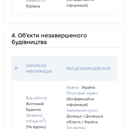
наявності):
інформація]
Юріївна
4. Об'єкти незавершеного
будівництва
ЗВ'Я
ЗАГАЛЬНА
№
МІСЦЕЗНАХОДЖЕННЯ
СУБ'
ІНФОРМАЦІЯ
ДЕКЛ
Країна:
Україна
Об'єкт
Поштовий індекс:
належ
Вид об'єкта:
[Конфіденційна
суб'єк
Житловий
інформація]
декла
будинок
Населений пункт:
чи чл
Загальна
Донецьк / Донецька
сім'ї 
2
площа (м
):
область / Україна
власн
[Не відомо]
Тип вулиці: