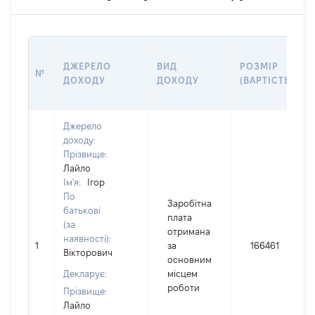
ДЖЕРЕЛО
ВИД
РОЗМІР
№
ДОХОДУ
ДОХОДУ
(ВАРТІСТЬ)
Джерело
доходу:
Прізвище:
Лайло
Ім'я:
Ігор
По
Заробітна
батькові
плата
(за
отримана
наявності):
1
за
166461
Вікторович
основним
Декларує:
місцем
роботи
Прізвище:
Лайло