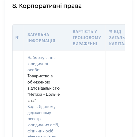
8. Корпоративні права
ВАРТІСТЬ У
% ВІД
ЗАГАЛЬНА
№
ГРОШОВОМУ
ЗАГАЛЬНОГ
ІНФОРМАЦІЯ
ВИРАЖЕННІ
КАПІТАЛУ
Найменування
юридичної
особи:
Товариство з
обмеженою
відповідальністю
"Мєтаха - Дольче
віта"
Код в Єдиному
державному
реєстрі
юридичних осіб,
фізичних осіб –