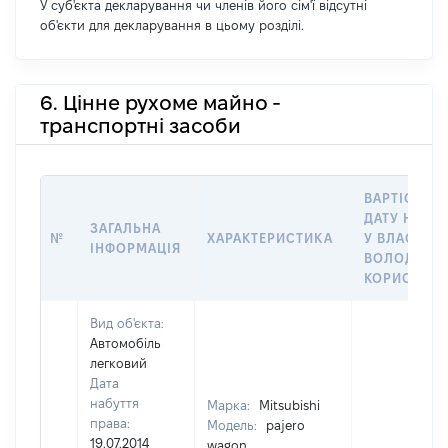
У суб'єкта декларування чи членів його сім'ї відсутні
об'єкти для декларування в цьому розділі.
6. Цінне рухоме майно -
транспортні засоби
ВАРТІСТЬ Н
ДАТУ НАБУ
ЗАГАЛЬНА
№
ХАРАКТЕРИСТИКА
У ВЛАСНІСТ
ІНФОРМАЦІЯ
ВОЛОДІННЯ
КОРИСТУВ
Вид об'єкта:
Автомобіль
легковий
Дата
набуття
Марка:
Mitsubishi
права:
Модель:
pajero
19.07.2014
wagon