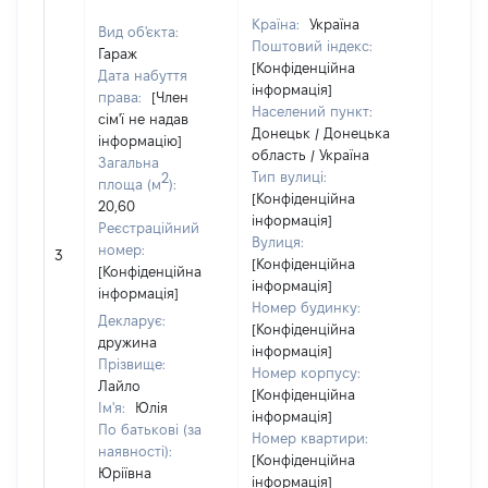
Країна:
Україна
Вид об'єкта:
Поштовий індекс:
Гараж
[Конфіденційна
Дата набуття
інформація]
права:
[Член
Населений пункт:
сім'ї не надав
Донецьк / Донецька
інформацію]
область / Україна
Загальна
Тип вулиці:
2
площа (м
):
[Конфіденційна
20,60
інформація]
Реєстраційний
Вулиця:
[Не
номер:
3
[Конфіденційна
відом
[Конфіденційна
інформація]
інформація]
Номер будинку:
Декларує:
[Конфіденційна
дружина
інформація]
Прізвище:
Номер корпусу:
Лайло
[Конфіденційна
Ім'я:
Юлія
інформація]
По батькові (за
Номер квартири:
наявності):
[Конфіденційна
Юріївна
інформація]