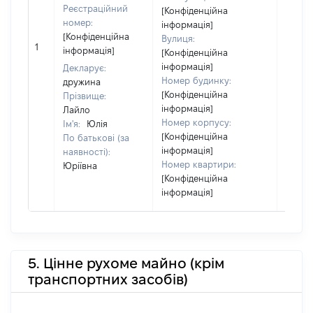
відпо
Реєстраційний
[Конфіденційна
Цивіл
номер:
інформація]
кодек
[Конфіденційна
Вулиця:
Україн
1
інформація]
[Конфіденційна
Об'єкт
інформація]
Декларує:
повні
Номер будинку:
дружина
частк
[Конфіденційна
Прізвище:
побуд
інформація]
Лайло
матері
Номер корпусу:
Ім'я:
Юлія
за ко
[Конфіденційна
По батькові (за
суб'єк
інформація]
наявності):
декла
Номер квартири:
Юріївна
або ч
[Конфіденційна
його сі
інформація]
5. Цінне рухоме майно (крім
транспортних засобів)