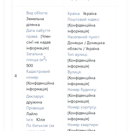
Вид об'єкта:
Країна:
Україна
Земельна
Поштовий індекс:
ділянка
[Конфіденційна
Дата набуття
інформація]
права:
[Член
Населений пункт:
сім'ї не надав
Донецьк / Донецька
інформацію]
область / Україна
Загальна
Тип вулиці:
2
площа (м
):
[Конфіденційна
500
інформація]
Кадастровий
Вулиця:
[Не
4
номер:
[Конфіденційна
відом
[Конфіденційна
інформація]
інформація]
Номер будинку:
[Конфіденційна
Декларує:
інформація]
дружина
Номер корпусу:
Прізвище:
[Конфіденційна
Лайло
інформація]
Ім'я:
Юлія
Номер квартири:
По батькові (за
[Конфіденційна