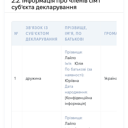
2.2. Інформація про членів сім'ї
суб'єкта декларування
ЗВ'ЯЗОК ІЗ
ПРІЗВИЩЕ,
№
СУБ'ЄКТОМ
ІМ'Я, ПО
ГРОМАДЯН
ДЕКЛАРУВАННЯ
БАТЬКОВІ
Прізвище:
Лайло
Ім'я:
Юлія
По батькові (за
наявності):
1
дружина
Україна
Юріївна
Дата
народження:
[Конфіденційна
інформація]
Прізвище:
Лайло