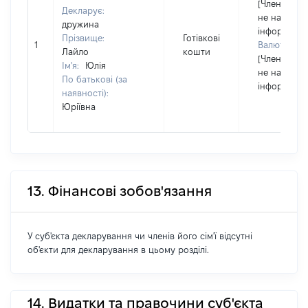
[Член сім'ї
Декларує:
не надав
дружина
інформацію
Прізвище:
Готівкові
1
Валюта:
Лайло
кошти
[Член сім'ї
Ім'я:
Юлія
не надав
По батькові (за
інформацію
наявності):
Юріївна
13. Фінансові зобов'язання
У суб'єкта декларування чи членів його сім'ї відсутні
об'єкти для декларування в цьому розділі.
14. Видатки та правочини суб'єкта