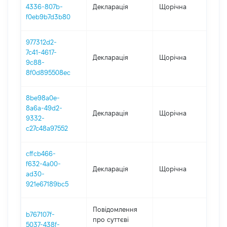
4336-807b-
Декларація
Щорічна
202
f0eb9b7d3b80
977312d2-
7c41-4617-
Декларація
Щорічна
202
9c88-
8f0d895508ec
8be98a0e-
8a6a-49d2-
Декларація
Щорічна
202
9332-
c27c48a97552
cffcb466-
f632-4a00-
Декларація
Щорічна
202
ad30-
921e67189bc5
Повідомлення
b767107f-
про суттєві
5037-438f-