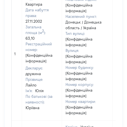
Квартира
[Конфіденційна
Дата набуття
інформація]
права:
Населений пункт:
27.11.2002
Донецьк / Донецька
Загальна
область / Україна
2
площа (м
):
Тип вулиці:
63,10
[Конфіденційна
Реєстраційний
інформація]
номер:
Вулиця:
1
21335
[Конфіденційна
[Конфіденційна
інформація]
інформація]
Номер будинку:
Декларує:
[Конфіденційна
дружина
інформація]
Прізвище:
Номер корпусу:
Лайло
[Конфіденційна
Ім'я:
Юлія
інформація]
По батькові (за
Номер квартири:
наявності):
[Конфіденційна
Юріївна
інформація]