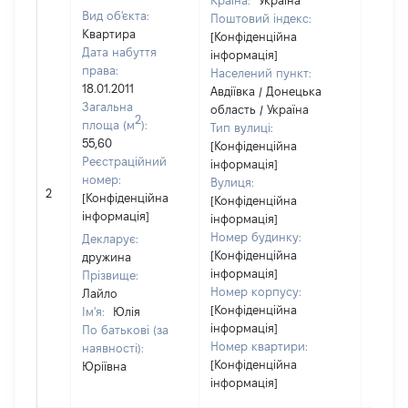
Країна:
Україна
Вид об'єкта:
Поштовий індекс:
Квартира
[Конфіденційна
Дата набуття
інформація]
права:
Населений пункт:
18.01.2011
Авдіївка / Донецька
Загальна
область / Україна
2
площа (м
):
Тип вулиці:
55,60
[Конфіденційна
Реєстраційний
інформація]
номер:
Вулиця:
[Не
2
[Конфіденційна
[Конфіденційна
відом
інформація]
інформація]
Номер будинку:
Декларує:
[Конфіденційна
дружина
інформація]
Прізвище:
Номер корпусу:
Лайло
[Конфіденційна
Ім'я:
Юлія
інформація]
По батькові (за
Номер квартири:
наявності):
[Конфіденційна
Юріївна
інформація]