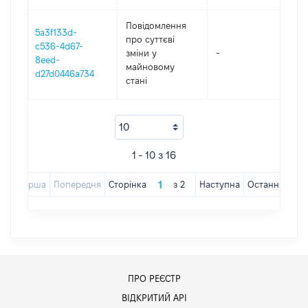
Повідомлення
5a3f133d-
про суттєві
c536-4d67-
зміни y
-
202
8eed-
майновому
d27d0446a734
стані
1 - 10 з 16
Перша
Попередня
Сторінка
з
2
Наступна
Остання
ПРО РЕЄСТР
ВІДКРИТИЙ АРІ