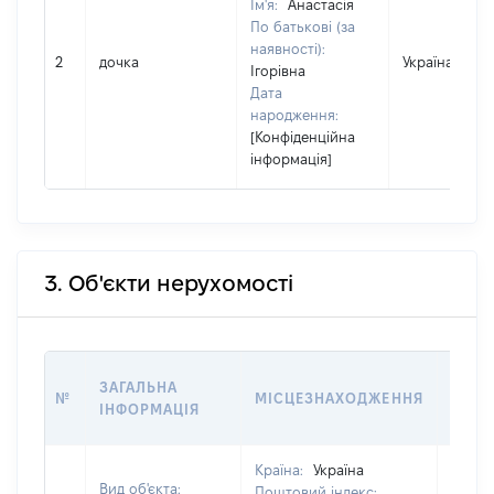
Ім'я:
Анастасія
По батькові (за
наявності):
2
дочка
Україна
Ігорівна
Дата
народження:
[Конфіденційна
інформація]
3. Об'єкти нерухомості
ВАРТ
ЗАГАЛЬНА
№
МІСЦЕЗНАХОДЖЕННЯ
НА Д
ІНФОРМАЦІЯ
НАБУ
Країна:
Україна
Вид об'єкта:
Поштовий індекс: