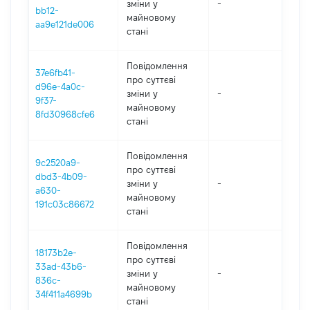
зміни y
-
202
bb12-
майновому
aa9e121de006
стані
Повідомлення
37e6fb41-
про суттєві
d96e-4a0c-
зміни y
-
202
9f37-
майновому
8fd30968cfe6
стані
Повідомлення
9c2520a9-
про суттєві
dbd3-4b09-
зміни y
-
202
a630-
майновому
191c03c86672
стані
Повідомлення
18173b2e-
про суттєві
33ad-43b6-
зміни y
-
202
836c-
майновому
34f411a4699b
стані