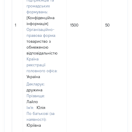
підприємців та
громадських
формувань:
[Конфіденційна
інформація]
1
1500
50
Організаційно-
правова форма:
товариство з
обмеженою
відповідальністю
Країна
реєстрації
головного офіса:
Україна
Декларує:
дружина
Прізвище:
Лайло
Ім'я:
Юлія
По батькові (за
наявності):
Юріївна